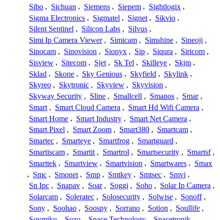
Sibo
,
Sichuan
,
Siemens
,
Siepem
,
Sightlogix
,
Sigma Electronics
,
Sigmatel
,
Signet
,
Sikvio
,
Silent Sentinel
,
Silicon Labs
,
Silvus
,
Simi Ip Camera Viewer
,
Simicam
,
Simshine
,
Sineoji
,
Sinocam
,
Sinovision
,
Sionyx
,
Sip
,
Siqura
,
Siricom
,
Sisview
,
Sitecom
,
Sjet
,
Sk Tel
,
Skilleye
,
Skjm
,
Sklad
,
Skone
,
Sky Genious
,
Skyfield
,
Skylink
,
Skyreo
,
Skytronic
,
Skyview
,
Skyvision
,
Skyway Security
,
Sline
,
Smallcell
,
Smanos
,
Smar
,
Smart
,
Smart Cloud Camera
,
Smart Hd Wifi Camera
,
Smart Home
,
Smart Industry
,
Smart Net Camera
,
Smart Pixel
,
Smart Zoom
,
Smart380
,
Smartcam
,
Smartec
,
Smarteye
,
Smartfrog
,
Smartguard
,
Smartiscam
,
Smartit
,
Smartrol
,
Smartsecurity
,
Smartsf
,
Smarttek
,
Smartview
,
Smartvision
,
Smartwares
,
Smax
,
Smc
,
Smonet
,
Smp
,
Smtkey
,
Smtsec
,
Smvi
,
Sn Ipc
,
Snapav
,
Soar
,
Soggi
,
Soho
,
Solar Ip Camera
,
Solarcam
,
Soleratec
,
Solosecurity
,
Solwise
,
Sonoff
,
Sony
,
Soohao
,
Soospy
,
Sorrano
,
Sotion
,
Soullife
,
Sovmiku
,
Sozo
,
Space Technology
,
Spacetronik
,