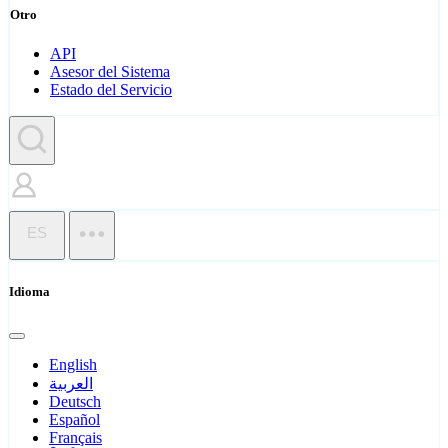
Otro
API
Asesor del Sistema
Estado del Servicio
ES
Idioma
English
العربية
Deutsch
Español
Français