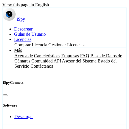
View this page in English
iSpy
Descargar
Guías de Usuario
Licencias
Comprar Licencia
Gestionar Licencias
Más
Acerca de
Características
Empresas
FAQ
Base de Datos de
Cámaras
Comunidad
API
Asesor del Sistema
Estado del
Servicio
Contáctenos
iSpyConnect
Software
Descargar