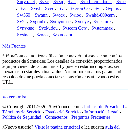
Surya-net
,
Sv3c
,
Sv3p
,
Svat
,
Svb International
,
Svbc
,
Svc
,
Sve3
,
Svec
,
Svi
,
Svision Co
,
Svn
,
Svplus
,
Sw360
,
Swann
,
Sweex
,
Swibe
,
Swnhd-800cam
,
Sy2l
,
Sygonix
,
Symynelec
,
Syneye
,
Synshore
,
Syny-snc
,
Syokudou
,
Syscom Cctv
,
Systemmax
,
Systoda
,
Szneo
,
Szsinocam
Más Fuentes
* iSpyConnect no tiene afiliación, conexión ni asociación con los
productos de Schneider. Los detalles de conexión proporcionados
aquí provienen de la comunidad y pueden estar incompletos, ser
inexactos o estar desactualizados. No proporcionamos garantía ni
respaldo de que pueda conectarse a sus cámaras utilizando estas
URL.
Volver arriba
© Copyright 2011-2026 iSpyConnect.com -
Política de Privacidad
-
Términos de Servicio
-
Estado del Servicio
-
Información Legal
-
Política de Seguridad
-
Contáctenos
-
Preguntas Frecuentes
¿Nuevo usuario?
Visite la página principal
o lea nuestra
guía del