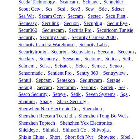
Scada Technology
,
Scancam
,
Schlage
,
Schneider
,
Scout Cctv
,
Scs
,
Scsi
,
Scv3
,
Scw
,
Sdc
,
Sdeter
,
Sea Wit
,
Secam Cctv
,
Seccam
,
Sectec
,
Secu First
,
Secueasy
,
Seculink
,
Secuon
,
Secuplug
,
Secur Eye
,
Secur360
,
Securecam
,
Securia Pro
,
Securicom Tunisie
,
Security
,
Security Cam
,
Security Camera 2000
,
Security Camera Warehouse
,
Security Labs
,
Securitytronix
,
Securix
,
Secuvision
,
Seecam
,
Seecom
,
Seedary
,
Seenergy
,
Seesoon
,
Seetong
,
Sefica
,
Seif
,
Seimem
,
Seisa
,
Seisatek
,
Selea
,
Semac
,
Senao
,
Sensormatic
,
Sentient Pro
,
Sentry 360
,
Sentryview
,
Sentul
,
Sepcam
,
Septekon
,
Sequrecam
,
Serage
,
Serang
,
Sercam
,
Sercomm
,
Serioux
,
Sertek
,
Ses
,
Sesco Security
,
Seteye
,
Setik
,
Seven Systems
,
Sgs
,
Shamim
,
Shany
,
Sharx Security
,
Shenwhen Neo Electronic Co
,
Shenzhen
,
Shenzhen Reecam Tech.ltd.
,
Shenzhen Tong Bo Wei
,
Shenzhen Toptech
,
Shenzhen Ycx Electronics
,
Shieldeye
,
Shindai
,
Shinsoft Co
,
Shiwojia
,
Shixin China
,
Short
,
Short 8ch Nvr
,
Showtec
,
Sibel
,