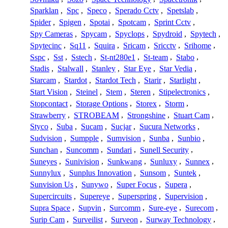
Sparklan
,
Spc
,
Speco
,
Sperado Cctv
,
Spetslab
,
Spider
,
Spigen
,
Spotai
,
Spotcam
,
Sprint Cctv
,
Spy Cameras
,
Spycam
,
Spyclops
,
Spydroid
,
Spytech
,
Spytecinc
,
Sq11
,
Squira
,
Sricam
,
Sricctv
,
Srihome
,
Sspc
,
Sst
,
Sstech
,
St-nt280e1
,
St-team
,
Stabo
,
Stadis
,
Stalwall
,
Stanley
,
Star Eye
,
Star Vedia
,
Starcam
,
Stardot
,
Stardot Tech
,
Starir
,
Starlight
,
Start Vision
,
Steinel
,
Stem
,
Steren
,
Stipelectronics
,
Stopcontact
,
Storage Options
,
Storex
,
Storm
,
Strawberry
,
STROBEAM
,
Strongshine
,
Stuart Cam
,
Styco
,
Suba
,
Sucam
,
Sucjar
,
Sucura Networks
,
Sudvision
,
Sumpple
,
Sumvision
,
Sunba
,
Sunbio
,
Sunchan
,
Suncomm
,
Sundari
,
Sunell Security
,
Suneyes
,
Sunivision
,
Sunkwang
,
Sunluxy
,
Sunnex
,
Sunnylux
,
Sunplus Innovation
,
Sunsom
,
Suntek
,
Sunvision Us
,
Sunywo
,
Super Focus
,
Supera
,
Supercircuits
,
Supereye
,
Superspring
,
Supervision
,
Supra Space
,
Supvin
,
Surcomm
,
Sure-eye
,
Surecom
,
Surip Cam
,
Surveilist
,
Surveon
,
Surway Technology
,