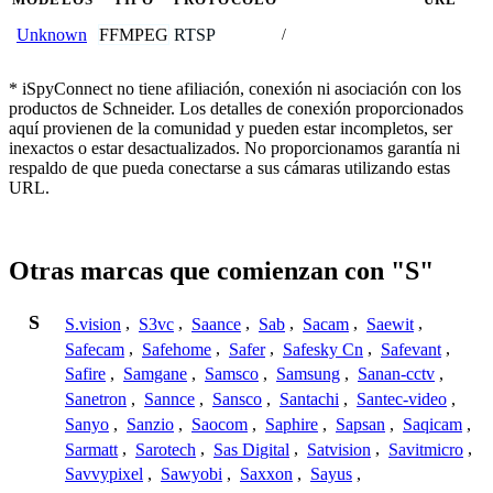
FFMPEG
RTSP
Unknown
/
* iSpyConnect no tiene afiliación, conexión ni asociación con los
productos de Schneider. Los detalles de conexión proporcionados
aquí provienen de la comunidad y pueden estar incompletos, ser
inexactos o estar desactualizados. No proporcionamos garantía ni
respaldo de que pueda conectarse a sus cámaras utilizando estas
URL.
Otras marcas que comienzan con "S"
S
S.vision
,
S3vc
,
Saance
,
Sab
,
Sacam
,
Saewit
,
Safecam
,
Safehome
,
Safer
,
Safesky Cn
,
Safevant
,
Safire
,
Samgane
,
Samsco
,
Samsung
,
Sanan-cctv
,
Sanetron
,
Sannce
,
Sansco
,
Santachi
,
Santec-video
,
Sanyo
,
Sanzio
,
Saocom
,
Saphire
,
Sapsan
,
Saqicam
,
Sarmatt
,
Sarotech
,
Sas Digital
,
Satvision
,
Savitmicro
,
Savvypixel
,
Sawyobi
,
Saxxon
,
Sayus
,