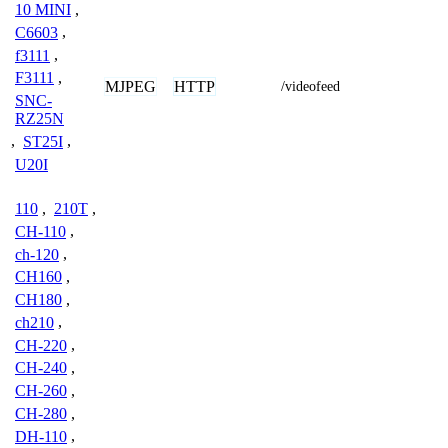
10 MINI
,
C6603
,
f3111
,
F3111
,
MJPEG
HTTP
/videofeed
SNC-
RZ25N
,
ST25I
,
U20I
110
,
210T
,
CH-110
,
ch-120
,
CH160
,
CH180
,
ch210
,
CH-220
,
CH-240
,
CH-260
,
CH-280
,
DH-110
,