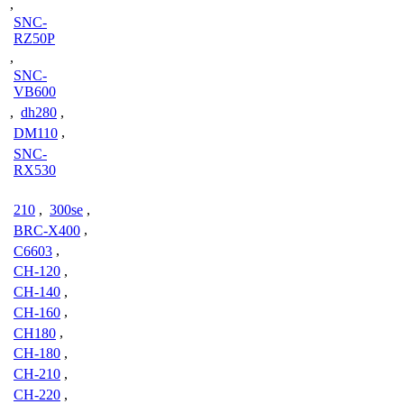
,
SNC-
RZ50P
,
SNC-
VB600
,
dh280
,
DM110
,
SNC-
RX530
210
,
300se
,
BRC-X400
,
C6603
,
CH-120
,
CH-140
,
CH-160
,
CH180
,
CH-180
,
CH-210
,
CH-220
,