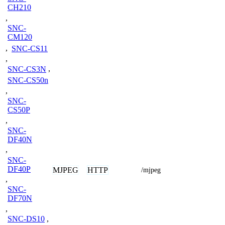
CH210
,
SNC-
CM120
,
SNC-CS11
,
SNC-CS3N
,
SNC-CS50n
,
SNC-
CS50P
,
SNC-
DF40N
,
SNC-
DF40P
MJPEG
HTTP
/mjpeg
,
SNC-
DF70N
,
SNC-DS10
,