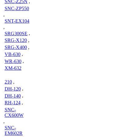
SNC-Z25N
,
SNC-ZP550
,
SNT-EX104
,
SRG300SE
,
SRG-X120
,
SRG-X400
,
VB-630
,
WR-630
,
XM-632
210
,
DH-120
,
DH-140
,
RH-124
,
SNC-
CX600W
,
SNC-
EM602R