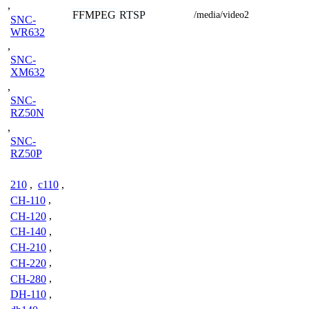
,
FFMPEG
RTSP
/media/video2
SNC-
WR632
,
SNC-
XM632
,
SNC-
RZ50N
,
SNC-
RZ50P
210
,
c110
,
CH-110
,
CH-120
,
CH-140
,
CH-210
,
CH-220
,
CH-280
,
DH-110
,