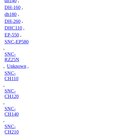
dh140
,
DH-160
,
dh180
,
DH-260
,
DHC110
,
EP-550
,
SNC-EP580
,
SNC-
RZ25N
,
Unknown
,
SNC-
CH110
,
SNC-
CH120
,
SNC-
CH140
,
SNC-
CH210