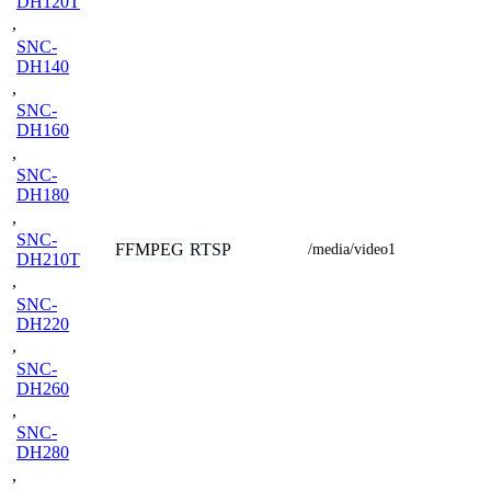
DH120T
,
SNC-
DH140
,
SNC-
DH160
,
SNC-
DH180
,
SNC-
FFMPEG
RTSP
/media/video1
DH210T
,
SNC-
DH220
,
SNC-
DH260
,
SNC-
DH280
,