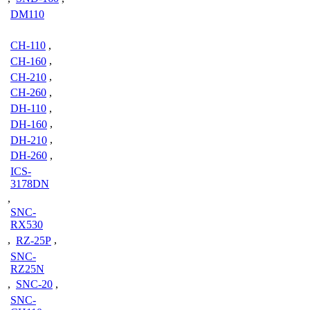
DM110
CH-110
,
CH-160
,
CH-210
,
CH-260
,
DH-110
,
DH-160
,
DH-210
,
DH-260
,
ICS-
3178DN
,
SNC-
RX530
,
RZ-25P
,
SNC-
RZ25N
,
SNC-20
,
SNC-