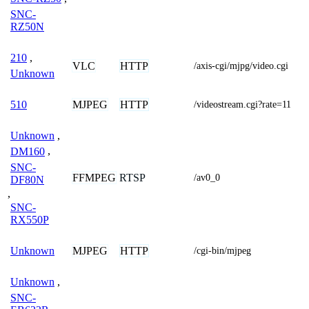
SNC-
RZ50N
210
,
VLC
HTTP
/axis-cgi/mjpg/video.cgi
Unknown
MJPEG
HTTP
510
/videostream.cgi?rate=11
Unknown
,
DM160
,
SNC-
FFMPEG
RTSP
/av0_0
DF80N
,
SNC-
RX550P
MJPEG
HTTP
Unknown
/cgi-bin/mjpeg
Unknown
,
SNC-