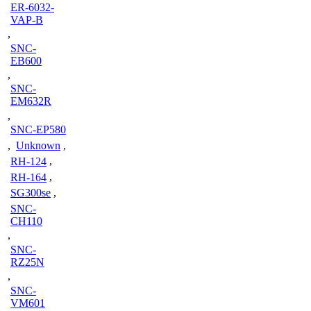
ER-6032-
VAP-B
,
SNC-
EB600
,
SNC-
EM632R
,
SNC-EP580
,
Unknown
,
RH-124
,
RH-164
,
SG300se
,
SNC-
CH110
,
SNC-
RZ25N
,
SNC-
VM601