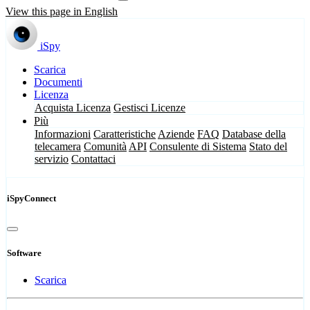
View this page in English
iSpy
Scarica
Documenti
Licenza
Acquista Licenza
Gestisci Licenze
Più
Informazioni
Caratteristiche
Aziende
FAQ
Database della
telecamera
Comunità
API
Consulente di Sistema
Stato del
servizio
Contattaci
iSpyConnect
Software
Scarica