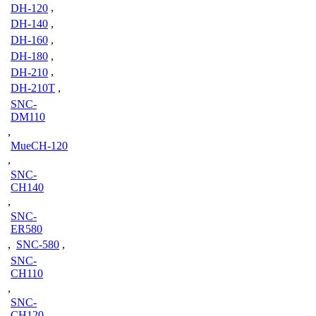
DH-120
,
DH-140
,
DH-160
,
DH-180
,
DH-210
,
DH-210T
,
SNC-
DM110
,
MueCH-120
,
SNC-
CH140
,
SNC-
ER580
,
SNC-580
,
SNC-
CH110
,
SNC-
CH120