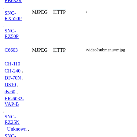
EB632R
,
MJPEG
HTTP
/
SNC-
RX550P
,
SNC-
RZ50P
MJPEG
HTTP
C6603
/video?submenu=mjpg
CH-110
,
CH-240
,
DF-70N
,
DS10
,
ds-60
,
ER-6032-
VAP-B
,
SNC-
RZ25N
,
Unknown
,
SNC-