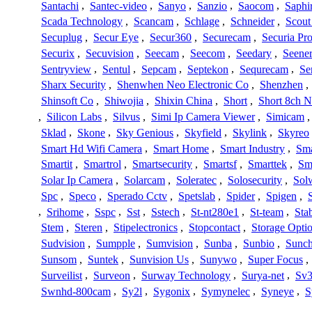
Santachi
,
Santec-video
,
Sanyo
,
Sanzio
,
Saocom
,
Saphi
Scada Technology
,
Scancam
,
Schlage
,
Schneider
,
Scout
Secuplug
,
Secur Eye
,
Secur360
,
Securecam
,
Securia Pr
Securix
,
Secuvision
,
Seecam
,
Seecom
,
Seedary
,
Seene
Sentryview
,
Sentul
,
Sepcam
,
Septekon
,
Sequrecam
,
Se
Sharx Security
,
Shenwhen Neo Electronic Co
,
Shenzhen
,
Shinsoft Co
,
Shiwojia
,
Shixin China
,
Short
,
Short 8ch N
,
Silicon Labs
,
Silvus
,
Simi Ip Camera Viewer
,
Simicam
Sklad
,
Skone
,
Sky Genious
,
Skyfield
,
Skylink
,
Skyreo
Smart Hd Wifi Camera
,
Smart Home
,
Smart Industry
,
Sma
Smartit
,
Smartrol
,
Smartsecurity
,
Smartsf
,
Smarttek
,
Sm
Solar Ip Camera
,
Solarcam
,
Soleratec
,
Solosecurity
,
Sol
Spc
,
Speco
,
Sperado Cctv
,
Spetslab
,
Spider
,
Spigen
,
,
Srihome
,
Sspc
,
Sst
,
Sstech
,
St-nt280e1
,
St-team
,
Sta
Stem
,
Steren
,
Stipelectronics
,
Stopcontact
,
Storage Opti
Sudvision
,
Sumpple
,
Sumvision
,
Sunba
,
Sunbio
,
Sunc
Sunsom
,
Suntek
,
Sunvision Us
,
Sunywo
,
Super Focus
,
Surveilist
,
Surveon
,
Surway Technology
,
Surya-net
,
Sv3
Swnhd-800cam
,
Sy2l
,
Sygonix
,
Symynelec
,
Syneye
,
S