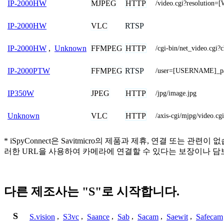
MJPEG
HTTP
IP-2000HW
/video.cgi?resolutio
VLC
RTSP
IP-2000HW
FFMPEG
HTTP
IP-2000HW
,
Unknown
/cgi-bin/net_video.cg
FFMPEG
RTSP
IP-2000PTW
/user=[USERNAME]_pa
JPEG
HTTP
IP350W
/jpg/image.jpg
VLC
HTTP
Unknown
/axis-cgi/mjpg/video.cgi
* iSpyConnect은 Savitmicro의 제품과 제휴, 연결 
러한 URL을 사용하여 카메라에 연결할 수 있다는 보장이나 담
다른 제조사는 "S"로 시작합니다.
S
S.vision
,
S3vc
,
Saance
,
Sab
,
Sacam
,
Saewit
,
Safecam