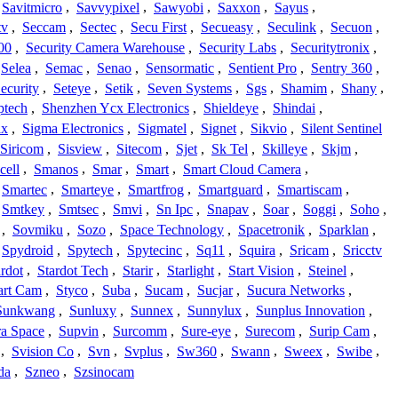
Savitmicro
,
Savvypixel
,
Sawyobi
,
Saxxon
,
Sayus
,
tv
,
Seccam
,
Sectec
,
Secu First
,
Secueasy
,
Seculink
,
Secuon
,
00
,
Security Camera Warehouse
,
Security Labs
,
Securitytronix
,
Selea
,
Semac
,
Senao
,
Sensormatic
,
Sentient Pro
,
Sentry 360
,
ecurity
,
Seteye
,
Setik
,
Seven Systems
,
Sgs
,
Shamim
,
Shany
,
ptech
,
Shenzhen Ycx Electronics
,
Shieldeye
,
Shindai
,
ix
,
Sigma Electronics
,
Sigmatel
,
Signet
,
Sikvio
,
Silent Sentinel
Siricom
,
Sisview
,
Sitecom
,
Sjet
,
Sk Tel
,
Skilleye
,
Skjm
,
cell
,
Smanos
,
Smar
,
Smart
,
Smart Cloud Camera
,
Smartec
,
Smarteye
,
Smartfrog
,
Smartguard
,
Smartiscam
,
Smtkey
,
Smtsec
,
Smvi
,
Sn Ipc
,
Snapav
,
Soar
,
Soggi
,
Soho
,
,
Sovmiku
,
Sozo
,
Space Technology
,
Spacetronik
,
Sparklan
,
Spydroid
,
Spytech
,
Spytecinc
,
Sq11
,
Squira
,
Sricam
,
Sricctv
ardot
,
Stardot Tech
,
Starir
,
Starlight
,
Start Vision
,
Steinel
,
art Cam
,
Styco
,
Suba
,
Sucam
,
Sucjar
,
Sucura Networks
,
Sunkwang
,
Sunluxy
,
Sunnex
,
Sunnylux
,
Sunplus Innovation
,
a Space
,
Supvin
,
Surcomm
,
Sure-eye
,
Surecom
,
Surip Cam
,
,
Svision Co
,
Svn
,
Svplus
,
Sw360
,
Swann
,
Sweex
,
Swibe
,
da
,
Szneo
,
Szsinocam