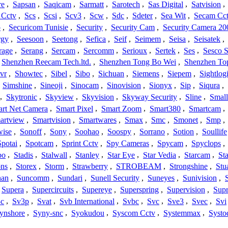
re
,
Sapsan
,
Saqicam
,
Sarmatt
,
Sarotech
,
Sas Digital
,
Satvision
,
 Cctv
,
Scs
,
Scsi
,
Scv3
,
Scw
,
Sdc
,
Sdeter
,
Sea Wit
,
Secam Cc
o
,
Securicom Tunisie
,
Security
,
Security Cam
,
Security Camera 20
rgy
,
Seesoon
,
Seetong
,
Sefica
,
Seif
,
Seimem
,
Seisa
,
Seisatek
,
rage
,
Serang
,
Sercam
,
Sercomm
,
Serioux
,
Sertek
,
Ses
,
Sesco S
Shenzhen Reecam Tech.ltd.
,
Shenzhen Tong Bo Wei
,
Shenzhen To
vr
,
Showtec
,
Sibel
,
Sibo
,
Sichuan
,
Siemens
,
Siepem
,
Sightlog
,
Simshine
,
Sineoji
,
Sinocam
,
Sinovision
,
Sionyx
,
Sip
,
Siqura
,
,
Skytronic
,
Skyview
,
Skyvision
,
Skyway Security
,
Sline
,
Small
rt Net Camera
,
Smart Pixel
,
Smart Zoom
,
Smart380
,
Smartcam
,
artview
,
Smartvision
,
Smartwares
,
Smax
,
Smc
,
Smonet
,
Smp
,
wise
,
Sonoff
,
Sony
,
Soohao
,
Soospy
,
Sorrano
,
Sotion
,
Soullife
Spotai
,
Spotcam
,
Sprint Cctv
,
Spy Cameras
,
Spycam
,
Spyclops
,
bo
,
Stadis
,
Stalwall
,
Stanley
,
Star Eye
,
Star Vedia
,
Starcam
,
St
ons
,
Storex
,
Storm
,
Strawberry
,
STROBEAM
,
Strongshine
,
Stu
han
,
Suncomm
,
Sundari
,
Sunell Security
,
Suneyes
,
Sunivision
,
Supera
,
Supercircuits
,
Supereye
,
Superspring
,
Supervision
,
Supr
c
,
Sv3p
,
Svat
,
Svb International
,
Svbc
,
Svc
,
Sve3
,
Svec
,
Svi
ynshore
,
Syny-snc
,
Syokudou
,
Syscom Cctv
,
Systemmax
,
Systo