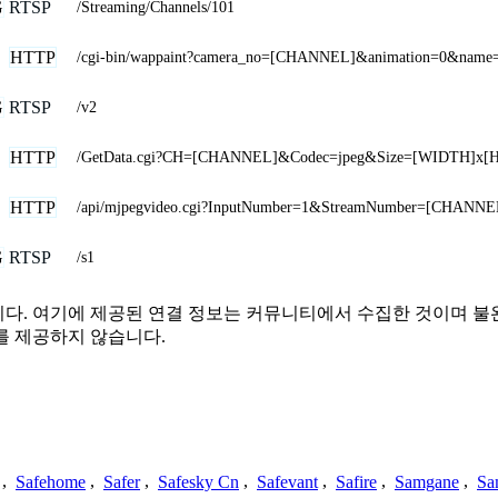
G
RTSP
/Streaming/Channels/101
HTTP
/cgi-bin/wappaint?camera_no=[CHANNEL]&animation=0&na
G
RTSP
/v2
HTTP
/GetData.cgi?CH=[CHANNEL]&Codec=jpeg&Size=[WIDTH]x[
HTTP
/api/mjpegvideo.cgi?InputNumber=1&StreamNumber=[CHANNE
G
RTSP
/s1
관련이 없습니다. 여기에 제공된 연결 정보는 커뮤니티에서 수집한 것이
를 제공하지 않습니다.
,
Safehome
,
Safer
,
Safesky Cn
,
Safevant
,
Safire
,
Samgane
,
Sa