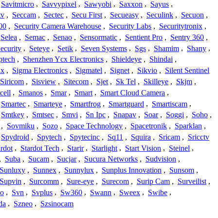
Savitmicro
,
Savvypixel
,
Sawyobi
,
Saxxon
,
Sayus
,
tv
,
Seccam
,
Sectec
,
Secu First
,
Secueasy
,
Seculink
,
Secuon
,
00
,
Security Camera Warehouse
,
Security Labs
,
Securitytronix
,
Selea
,
Semac
,
Senao
,
Sensormatic
,
Sentient Pro
,
Sentry 360
,
ecurity
,
Seteye
,
Setik
,
Seven Systems
,
Sgs
,
Shamim
,
Shany
,
ptech
,
Shenzhen Ycx Electronics
,
Shieldeye
,
Shindai
,
ix
,
Sigma Electronics
,
Sigmatel
,
Signet
,
Sikvio
,
Silent Sentinel
Siricom
,
Sisview
,
Sitecom
,
Sjet
,
Sk Tel
,
Skilleye
,
Skjm
,
cell
,
Smanos
,
Smar
,
Smart
,
Smart Cloud Camera
,
Smartec
,
Smarteye
,
Smartfrog
,
Smartguard
,
Smartiscam
,
Smtkey
,
Smtsec
,
Smvi
,
Sn Ipc
,
Snapav
,
Soar
,
Soggi
,
Soho
,
,
Sovmiku
,
Sozo
,
Space Technology
,
Spacetronik
,
Sparklan
,
Spydroid
,
Spytech
,
Spytecinc
,
Sq11
,
Squira
,
Sricam
,
Sricctv
ardot
,
Stardot Tech
,
Starir
,
Starlight
,
Start Vision
,
Steinel
,
,
Suba
,
Sucam
,
Sucjar
,
Sucura Networks
,
Sudvision
,
Sunluxy
,
Sunnex
,
Sunnylux
,
Sunplus Innovation
,
Sunsom
,
Supvin
,
Surcomm
,
Sure-eye
,
Surecom
,
Surip Cam
,
Surveilist
,
Co
,
Svn
,
Svplus
,
Sw360
,
Swann
,
Sweex
,
Swibe
,
da
,
Szneo
,
Szsinocam