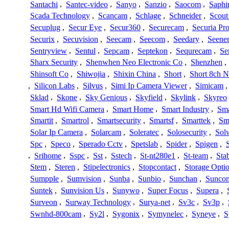
Santachi
,
Santec-video
,
Sanyo
,
Sanzio
,
Saocom
,
Saphi
Scada Technology
,
Scancam
,
Schlage
,
Schneider
,
Scout
Secuplug
,
Secur Eye
,
Secur360
,
Securecam
,
Securia Pr
Securix
,
Secuvision
,
Seecam
,
Seecom
,
Seedary
,
Seene
Sentryview
,
Sentul
,
Sepcam
,
Septekon
,
Sequrecam
,
Se
Sharx Security
,
Shenwhen Neo Electronic Co
,
Shenzhen
,
Shinsoft Co
,
Shiwojia
,
Shixin China
,
Short
,
Short 8ch N
,
Silicon Labs
,
Silvus
,
Simi Ip Camera Viewer
,
Simicam
Sklad
,
Skone
,
Sky Genious
,
Skyfield
,
Skylink
,
Skyreo
Smart Hd Wifi Camera
,
Smart Home
,
Smart Industry
,
Sma
Smartit
,
Smartrol
,
Smartsecurity
,
Smartsf
,
Smarttek
,
Sm
Solar Ip Camera
,
Solarcam
,
Soleratec
,
Solosecurity
,
Sol
Spc
,
Speco
,
Sperado Cctv
,
Spetslab
,
Spider
,
Spigen
,
,
Srihome
,
Sspc
,
Sst
,
Sstech
,
St-nt280e1
,
St-team
,
Sta
Stem
,
Steren
,
Stipelectronics
,
Stopcontact
,
Storage Opti
Sumpple
,
Sumvision
,
Sunba
,
Sunbio
,
Sunchan
,
Sunco
Suntek
,
Sunvision Us
,
Sunywo
,
Super Focus
,
Supera
,
Surveon
,
Surway Technology
,
Surya-net
,
Sv3c
,
Sv3p
,
Swnhd-800cam
,
Sy2l
,
Sygonix
,
Symynelec
,
Syneye
,
S