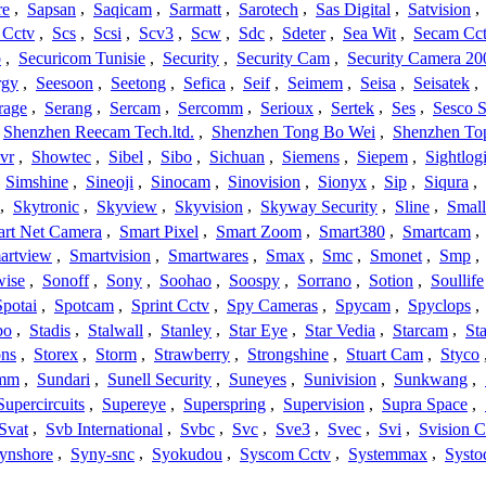
re
,
Sapsan
,
Saqicam
,
Sarmatt
,
Sarotech
,
Sas Digital
,
Satvision
,
 Cctv
,
Scs
,
Scsi
,
Scv3
,
Scw
,
Sdc
,
Sdeter
,
Sea Wit
,
Secam Cc
o
,
Securicom Tunisie
,
Security
,
Security Cam
,
Security Camera 20
rgy
,
Seesoon
,
Seetong
,
Sefica
,
Seif
,
Seimem
,
Seisa
,
Seisatek
,
rage
,
Serang
,
Sercam
,
Sercomm
,
Serioux
,
Sertek
,
Ses
,
Sesco S
Shenzhen Reecam Tech.ltd.
,
Shenzhen Tong Bo Wei
,
Shenzhen To
vr
,
Showtec
,
Sibel
,
Sibo
,
Sichuan
,
Siemens
,
Siepem
,
Sightlog
,
Simshine
,
Sineoji
,
Sinocam
,
Sinovision
,
Sionyx
,
Sip
,
Siqura
,
,
Skytronic
,
Skyview
,
Skyvision
,
Skyway Security
,
Sline
,
Small
rt Net Camera
,
Smart Pixel
,
Smart Zoom
,
Smart380
,
Smartcam
,
artview
,
Smartvision
,
Smartwares
,
Smax
,
Smc
,
Smonet
,
Smp
,
wise
,
Sonoff
,
Sony
,
Soohao
,
Soospy
,
Sorrano
,
Sotion
,
Soullife
Spotai
,
Spotcam
,
Sprint Cctv
,
Spy Cameras
,
Spycam
,
Spyclops
,
bo
,
Stadis
,
Stalwall
,
Stanley
,
Star Eye
,
Star Vedia
,
Starcam
,
St
ons
,
Storex
,
Storm
,
Strawberry
,
Strongshine
,
Stuart Cam
,
Styco
mm
,
Sundari
,
Sunell Security
,
Suneyes
,
Sunivision
,
Sunkwang
,
Supercircuits
,
Supereye
,
Superspring
,
Supervision
,
Supra Space
,
Svat
,
Svb International
,
Svbc
,
Svc
,
Sve3
,
Svec
,
Svi
,
Svision 
ynshore
,
Syny-snc
,
Syokudou
,
Syscom Cctv
,
Systemmax
,
Systo