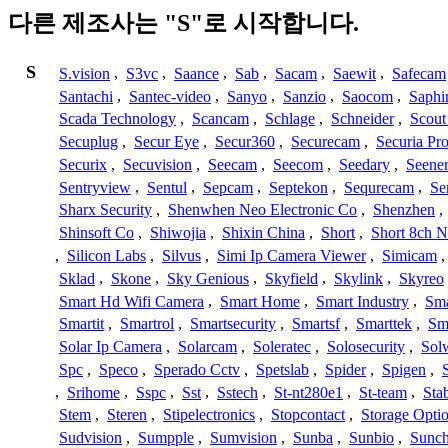
다른 제조사는 "S"로 시작합니다.
S
S.vision
,
S3vc
,
Saance
,
Sab
,
Sacam
,
Saewit
,
Safecam
Santachi
,
Santec-video
,
Sanyo
,
Sanzio
,
Saocom
,
Saphi
Scada Technology
,
Scancam
,
Schlage
,
Schneider
,
Scout
Secuplug
,
Secur Eye
,
Secur360
,
Securecam
,
Securia Pr
Securix
,
Secuvision
,
Seecam
,
Seecom
,
Seedary
,
Seene
Sentryview
,
Sentul
,
Sepcam
,
Septekon
,
Sequrecam
,
Se
Sharx Security
,
Shenwhen Neo Electronic Co
,
Shenzhen
,
Shinsoft Co
,
Shiwojia
,
Shixin China
,
Short
,
Short 8ch N
,
Silicon Labs
,
Silvus
,
Simi Ip Camera Viewer
,
Simicam
Sklad
,
Skone
,
Sky Genious
,
Skyfield
,
Skylink
,
Skyreo
Smart Hd Wifi Camera
,
Smart Home
,
Smart Industry
,
Sma
Smartit
,
Smartrol
,
Smartsecurity
,
Smartsf
,
Smarttek
,
Sm
Solar Ip Camera
,
Solarcam
,
Soleratec
,
Solosecurity
,
Sol
Spc
,
Speco
,
Sperado Cctv
,
Spetslab
,
Spider
,
Spigen
,
,
Srihome
,
Sspc
,
Sst
,
Sstech
,
St-nt280e1
,
St-team
,
Sta
Stem
,
Steren
,
Stipelectronics
,
Stopcontact
,
Storage Opti
Sudvision
,
Sumpple
,
Sumvision
,
Sunba
,
Sunbio
,
Sunc