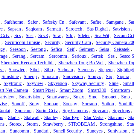
,
Safehome
,
Safer
,
Safesky Cn
,
Safevant
,
Safire
,
Samgane
,
Sa
re
,
Sapsan
,
Saqicam
,
Sarmatt
,
Sarotech
,
Sas Digital
,
Satvision
,
 Cctv
,
Scs
,
Scsi
,
Scv3
,
Scw
,
Sdc
,
Sdeter
,
Sea Wit
,
Secam Cc
o
,
Securicom Tunisie
,
Security
,
Security Cam
,
Security Camera 20
rgy
,
Seesoon
,
Seetong
,
Sefica
,
Seif
,
Seimem
,
Seisa
,
Seisatek
,
rage
,
Serang
,
Sercam
,
Sercomm
,
Serioux
,
Sertek
,
Ses
,
Sesco S
Shenzhen Reecam Tech.ltd.
,
Shenzhen Tong Bo Wei
,
Shenzhen To
vr
,
Showtec
,
Sibel
,
Sibo
,
Sichuan
,
Siemens
,
Siepem
,
Sightlog
,
Simshine
,
Sineoji
,
Sinocam
,
Sinovision
,
Sionyx
,
Sip
,
Siqura
,
,
Skytronic
,
Skyview
,
Skyvision
,
Skyway Security
,
Sline
,
Small
rt Net Camera
,
Smart Pixel
,
Smart Zoom
,
Smart380
,
Smartcam
,
artview
,
Smartvision
,
Smartwares
,
Smax
,
Smc
,
Smonet
,
Smp
,
wise
,
Sonoff
,
Sony
,
Soohao
,
Soospy
,
Sorrano
,
Sotion
,
Soullife
Spotai
,
Spotcam
,
Sprint Cctv
,
Spy Cameras
,
Spycam
,
Spyclops
,
bo
,
Stadis
,
Stalwall
,
Stanley
,
Star Eye
,
Star Vedia
,
Starcam
,
St
ons
,
Storex
,
Storm
,
Strawberry
,
STROBEAM
,
Strongshine
,
Stu
han
,
Suncomm
,
Sundari
,
Sunell Security
,
Suneyes
,
Sunivision
,