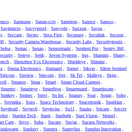
msco
,
Samsung
,
Sanan-cctv
,
Sanetron
,
Sannce
,
Sansco
,
Savitmicro
,
Savvypixel
,
Sawyobi
,
Saxxon
,
Sayus
,
tv
,
Seccam
,
Sectec
,
Secu First
,
Secueasy
,
Seculink
,
Secuon
,
00
,
Security Camera Warehouse
,
Security Labs
,
Securitytronix
,
Selea
,
Semac
,
Senao
,
Sensormatic
,
Sentient Pro
,
Sentry 360
,
ecurity
,
Seteye
,
Setik
,
Seven Systems
,
Sgs
,
Shamim
,
Shany
,
ptech
,
Shenzhen Ycx Electronics
,
Shieldeye
,
Shindai
,
ix
,
Sigma Electronics
,
Sigmatel
,
Signet
,
Sikvio
,
Silent Sentinel
Siricom
,
Sisview
,
Sitecom
,
Sjet
,
Sk Tel
,
Skilleye
,
Skjm
,
cell
,
Smanos
,
Smar
,
Smart
,
Smart Cloud Camera
,
Smartec
,
Smarteye
,
Smartfrog
,
Smartguard
,
Smartiscam
,
Smtkey
,
Smtsec
,
Smvi
,
Sn Ipc
,
Snapav
,
Soar
,
Soggi
,
Soho
,
,
Sovmiku
,
Sozo
,
Space Technology
,
Spacetronik
,
Sparklan
,
Spydroid
,
Spytech
,
Spytecinc
,
Sq11
,
Squira
,
Sricam
,
Sricctv
ardot
,
Stardot Tech
,
Starir
,
Starlight
,
Start Vision
,
Steinel
,
art Cam
,
Styco
,
Suba
,
Sucam
,
Sucjar
,
Sucura Networks
,
Sunkwang
,
Sunluxy
,
Sunnex
,
Sunnylux
,
Sunplus Innovation
,