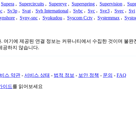
Supera
,
Supercircuits
,
Supereye
,
Superspring
,
Supervision
,
Supr
c
,
Sv3p
,
Svat
,
Svb International
,
Svbc
,
Svc
,
Sve3
,
Svec
,
Svi
ynshore
,
Syny-snc
,
Syokudou
,
Syscom Cctv
,
Systemmax
,
Systo
련이 없습니다. 여기에 제공된 연결 정보는 커뮤니티에서 수집한 것이며
제공하지 않습니다.
비스 약관
-
서비스 상태
-
법적 정보
-
보안 정책
-
문의
-
FAQ
 가이드
를 읽어보세요