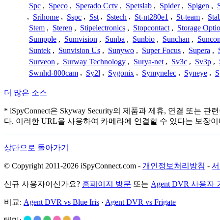
Spc
,
Speco
,
Sperado Cctv
,
Spetslab
,
Spider
,
Spigen
,
,
Srihome
,
Sspc
,
Sst
,
Sstech
,
St-nt280e1
,
St-team
,
Sta
Stem
,
Steren
,
Stipelectronics
,
Stopcontact
,
Storage Opti
Sumpple
,
Sumvision
,
Sunba
,
Sunbio
,
Sunchan
,
Sunco
Suntek
,
Sunvision Us
,
Sunywo
,
Super Focus
,
Supera
,
Surveon
,
Surway Technology
,
Surya-net
,
Sv3c
,
Sv3p
,
Swnhd-800cam
,
Sy2l
,
Sygonix
,
Symynelec
,
Syneye
,
S
더 많은 소스
* iSpyConnect은 Skyway Security의 제품과 제휴
다. 이러한 URL을 사용하여 카메라에 연결할 수 있다는 보장
상단으로 돌아가기
© Copyright 2011-2026 iSpyConnect.com -
개인정보처리방침
-
서
신규 사용자이신가요?
홈페이지 방문
또는
Agent DVR 사용자
비교:
Agent DVR vs Blue Iris
·
Agent DVR vs Frigate