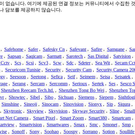
, 연결 또는 관련이 없습니다. 여기에 제공된 연결 정보는 커뮤니티에서
이나 담보를 제공하지 않습니다.
,
Safehome
,
Safer
,
Safesky Cn
,
Safevant
,
Safire
,
Samgane
,
Sa
re
,
Sapsan
,
Saqicam
,
Sarmatt
,
Sarotech
,
Sas Digital
,
Satvision
,
 Cctv
,
Scs
,
Scsi
,
Scv3
,
Scw
,
Sdc
,
Sdeter
,
Sea Wit
,
Secam Cc
o
,
Securicom Tunisie
,
Security
,
Security Cam
,
Security Camera 20
rgy
,
Seesoon
,
Seetong
,
Sefica
,
Seif
,
Seimem
,
Seisa
,
Seisatek
,
rage
,
Serang
,
Sercam
,
Sercomm
,
Serioux
,
Sertek
,
Ses
,
Sesco S
Shenzhen Reecam Tech.ltd.
,
Shenzhen Tong Bo Wei
,
Shenzhen To
vr
,
Showtec
,
Sibel
,
Sibo
,
Sichuan
,
Siemens
,
Siepem
,
Sightlog
,
Simshine
,
Sineoji
,
Sinocam
,
Sinovision
,
Sionyx
,
Sip
,
Siqura
,
,
Skytronic
,
Skyview
,
Skyvision
,
Skyway Security
,
Sline
,
Small
rt Net Camera
,
Smart Pixel
,
Smart Zoom
,
Smart380
,
Smartcam
,
artview
,
Smartvision
,
Smartwares
,
Smax
,
Smc
,
Smonet
,
Smp
,
wise
,
Sonoff
,
Sony
,
Soohao
,
Soospy
,
Sorrano
,
Sotion
,
Soullife