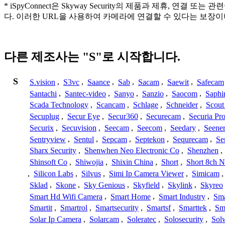
* iSpyConnect은 Skyway Security의 제품과 제휴
다. 이러한 URL을 사용하여 카메라에 연결할 수 있다는 보장
다른 제조사는 "S"로 시작합니다.
S
S.vision
,
S3vc
,
Saance
,
Sab
,
Sacam
,
Saewit
,
Safecam
Santachi
,
Santec-video
,
Sanyo
,
Sanzio
,
Saocom
,
Saphi
Scada Technology
,
Scancam
,
Schlage
,
Schneider
,
Scout
Secuplug
,
Secur Eye
,
Secur360
,
Securecam
,
Securia Pr
Securix
,
Secuvision
,
Seecam
,
Seecom
,
Seedary
,
Seene
Sentryview
,
Sentul
,
Sepcam
,
Septekon
,
Sequrecam
,
Se
Sharx Security
,
Shenwhen Neo Electronic Co
,
Shenzhen
,
Shinsoft Co
,
Shiwojia
,
Shixin China
,
Short
,
Short 8ch N
,
Silicon Labs
,
Silvus
,
Simi Ip Camera Viewer
,
Simicam
Sklad
,
Skone
,
Sky Genious
,
Skyfield
,
Skylink
,
Skyreo
Smart Hd Wifi Camera
,
Smart Home
,
Smart Industry
,
Sma
Smartit
,
Smartrol
,
Smartsecurity
,
Smartsf
,
Smarttek
,
Sm
Solar Ip Camera
,
Solarcam
,
Soleratec
,
Solosecurity
,
Sol