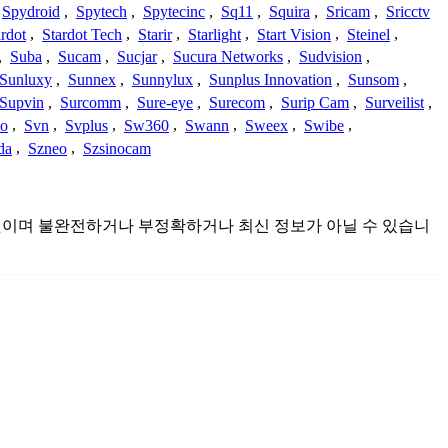
Spydroid
,
Spytech
,
Spytecinc
,
Sq11
,
Squira
,
Sricam
,
Sricctv
ardot
,
Stardot Tech
,
Starir
,
Starlight
,
Start Vision
,
Steinel
,
,
Suba
,
Sucam
,
Sucjar
,
Sucura Networks
,
Sudvision
,
Sunluxy
,
Sunnex
,
Sunnylux
,
Sunplus Innovation
,
Sunsom
,
Supvin
,
Surcomm
,
Sure-eye
,
Surecom
,
Surip Cam
,
Surveilist
,
Co
,
Svn
,
Svplus
,
Sw360
,
Swann
,
Sweex
,
Swibe
,
da
,
Szneo
,
Szsinocam
 수집한 것이며 불완전하거나 부정확하거나 최신 정보가 아닐 수 있습니