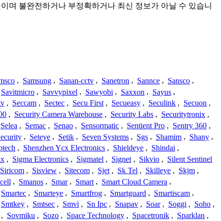
 수집한 것이며 불완전하거나 부정확하거나 최신 정보가 아닐 수 있습니
msco
,
Samsung
,
Sanan-cctv
,
Sanetron
,
Sannce
,
Sansco
,
Savitmicro
,
Savvypixel
,
Sawyobi
,
Saxxon
,
Sayus
,
tv
,
Seccam
,
Sectec
,
Secu First
,
Secueasy
,
Seculink
,
Secuon
,
00
,
Security Camera Warehouse
,
Security Labs
,
Securitytronix
,
Selea
,
Semac
,
Senao
,
Sensormatic
,
Sentient Pro
,
Sentry 360
,
ecurity
,
Seteye
,
Setik
,
Seven Systems
,
Sgs
,
Shamim
,
Shany
,
ptech
,
Shenzhen Ycx Electronics
,
Shieldeye
,
Shindai
,
ix
,
Sigma Electronics
,
Sigmatel
,
Signet
,
Sikvio
,
Silent Sentinel
Siricom
,
Sisview
,
Sitecom
,
Sjet
,
Sk Tel
,
Skilleye
,
Skjm
,
cell
,
Smanos
,
Smar
,
Smart
,
Smart Cloud Camera
,
Smartec
,
Smarteye
,
Smartfrog
,
Smartguard
,
Smartiscam
,
Smtkey
,
Smtsec
,
Smvi
,
Sn Ipc
,
Snapav
,
Soar
,
Soggi
,
Soho
,
,
Sovmiku
,
Sozo
,
Space Technology
,
Spacetronik
,
Sparklan
,