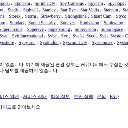
Spotai
,
Spotcam
,
Sprint Cctv
,
Spy Cameras
,
Spycam
,
Spyclops
,
bo
,
Stadis
,
Stalwall
,
Stanley
,
Star Eye
,
Star Vedia
,
Starcam
,
St
ons
,
Storex
,
Storm
,
Strawberry
,
Strongshine
,
Stuart Cam
,
Styco
mm
,
Sundari
,
Sunell Security
,
Suneyes
,
Sunivision
,
Sunkwang
,
Supercircuits
,
Supereye
,
Superspring
,
Supervision
,
Supra Space
,
Svat
,
Svb International
,
Svbc
,
Svc
,
Sve3
,
Svec
,
Svi
,
Svision 
ynshore
,
Syny-snc
,
Syokudou
,
Syscom Cctv
,
Systemmax
,
Systo
, 연결 또는 관련이 없습니다. 여기에 제공된 연결 정보는 커뮤니티에서
이나 담보를 제공하지 않습니다.
비스 약관
-
서비스 상태
-
법적 정보
-
보안 정책
-
문의
-
FAQ
 가이드
를 읽어보세요