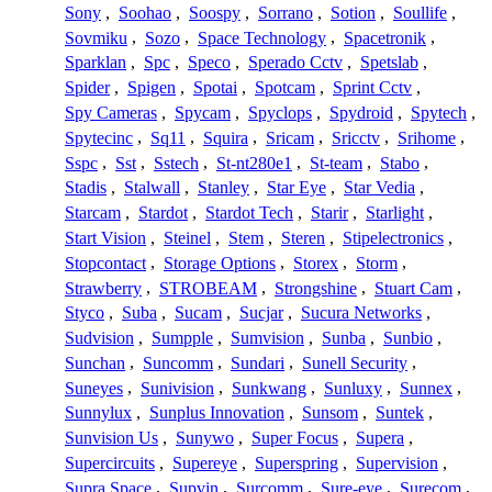
Sony
,
Soohao
,
Soospy
,
Sorrano
,
Sotion
,
Soullife
,
Sovmiku
,
Sozo
,
Space Technology
,
Spacetronik
,
Sparklan
,
Spc
,
Speco
,
Sperado Cctv
,
Spetslab
,
Spider
,
Spigen
,
Spotai
,
Spotcam
,
Sprint Cctv
,
Spy Cameras
,
Spycam
,
Spyclops
,
Spydroid
,
Spytech
,
Spytecinc
,
Sq11
,
Squira
,
Sricam
,
Sricctv
,
Srihome
,
Sspc
,
Sst
,
Sstech
,
St-nt280e1
,
St-team
,
Stabo
,
Stadis
,
Stalwall
,
Stanley
,
Star Eye
,
Star Vedia
,
Starcam
,
Stardot
,
Stardot Tech
,
Starir
,
Starlight
,
Start Vision
,
Steinel
,
Stem
,
Steren
,
Stipelectronics
,
Stopcontact
,
Storage Options
,
Storex
,
Storm
,
Strawberry
,
STROBEAM
,
Strongshine
,
Stuart Cam
,
Styco
,
Suba
,
Sucam
,
Sucjar
,
Sucura Networks
,
Sudvision
,
Sumpple
,
Sumvision
,
Sunba
,
Sunbio
,
Sunchan
,
Suncomm
,
Sundari
,
Sunell Security
,
Suneyes
,
Sunivision
,
Sunkwang
,
Sunluxy
,
Sunnex
,
Sunnylux
,
Sunplus Innovation
,
Sunsom
,
Suntek
,
Sunvision Us
,
Sunywo
,
Super Focus
,
Supera
,
Supercircuits
,
Supereye
,
Superspring
,
Supervision
,
Supra Space
,
Supvin
,
Surcomm
,
Sure-eye
,
Surecom
,