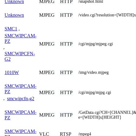
MJPEG
HTTP
Unknown
/snapshot.html
MJPEG
HTTP
Unknown
/video.cgi?resolution=[WIDTH
SMC1
,
SMCWIPCAM-
PZ
MJPEG
HTTP
/cgi/mjpg/mjpeg.cgi
,
SMCWIPCFN-
G2
MJPEG
HTTP
1010W
/img/video.mjpeg
SMCWIPCAM-
PZ
MJPEG
HTTP
/cgi/mjpg/mjpg.cgi
,
smcwipcfn-g2
SMCWIPCAM-
/GetData.cgi?CH=[CHANNEL]&
MJPEG
HTTP
e=[WIDTH]x[HEIGHT]
PZ
SMCWIPCAM-
VLC
RTSP
/mpeg4