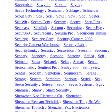
Savvypixel
,
Sawyobi
,
Saxxon
,
Sayus
,
Scada Technology
,
Scancam
,
Schlage
,
Schneider
,
Scout Cctv
,
Scs
,
Scsi
,
Scv3
,
Scw
,
Sdc
,
Sdeter
,
Sea Wit
,
Secam Cctv
,
Seccam
,
Sectec
,
Secu First
,
Secueasy
,
Seculink
,
Secuon
,
Secuplug
,
Secur Eye
,
Secur360
,
Securecam
,
Securia Pro
,
Securicom Tunisie
,
Security
,
Security Cam
,
Security Camera 2000
,
Security Camera Warehouse
,
Security Labs
,
Securitytronix
,
Securix
,
Secuvision
,
Seecam
,
Seecom
,
Seedary
,
Seenergy
,
Seesoon
,
Seetong
,
Sefica
,
Seif
,
Seimem
,
Seisa
,
Seisatek
,
Selea
,
Semac
,
Senao
,
Sensormatic
,
Sentient Pro
,
Sentry 360
,
Sentryview
,
Sentul
,
Sepcam
,
Septekon
,
Sequrecam
,
Serage
,
Serang
,
Sercam
,
Sercomm
,
Serioux
,
Sertek
,
Ses
,
Sesco Security
,
Seteye
,
Setik
,
Seven Systems
,
Sgs
,
Shamim
,
Shany
,
Sharx Security
,
Shenwhen Neo Electronic Co
,
Shenzhen
,
Shenzhen Reecam Tech.ltd.
,
Shenzhen Tong Bo Wei
,
Shenzhen Toptech
,
Shenzhen Ycx Electronics
,