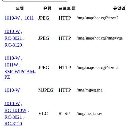
모델
유형
프로토콜
유알엘
JPEG
HTTP
1010-W
,
1011
/img/snapshot.cgi?size=2
1010-W
,
JPEG
HTTP
RC-8021
,
/img/snapshot.cgi?img=vga
RC-8120
1010-W
,
1011W
,
JPEG
HTTP
/img/snapshot.cgi?size=3
SMCWIPCAM-
PZ
MJPEG
HTTP
1010-W
/img/mjpeg.jpg
1010-W
,
RC-1010W
,
VLC
RTSP
/img/media.sav
RC-8021
,
RC-8120