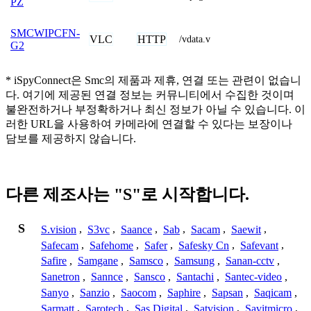
PZ
SMCWIPCFN-
VLC
HTTP
/vdata.v
G2
* iSpyConnect은 Smc의 제품과 제휴, 연결 또는 관련이 없습니
다. 여기에 제공된 연결 정보는 커뮤니티에서 수집한 것이며
불완전하거나 부정확하거나 최신 정보가 아닐 수 있습니다. 이
러한 URL을 사용하여 카메라에 연결할 수 있다는 보장이나
담보를 제공하지 않습니다.
다른 제조사는 "S"로 시작합니다.
S
S.vision
,
S3vc
,
Saance
,
Sab
,
Sacam
,
Saewit
,
Safecam
,
Safehome
,
Safer
,
Safesky Cn
,
Safevant
,
Safire
,
Samgane
,
Samsco
,
Samsung
,
Sanan-cctv
,
Sanetron
,
Sannce
,
Sansco
,
Santachi
,
Santec-video
,
Sanyo
,
Sanzio
,
Saocom
,
Saphire
,
Sapsan
,
Saqicam
,
Sarmatt
,
Sarotech
,
Sas Digital
,
Satvision
,
Savitmicro
,