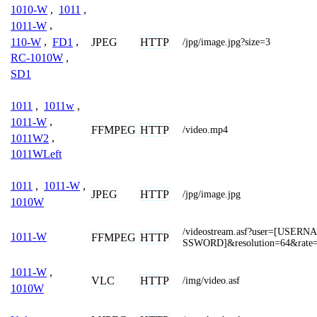
1010-W
,
1011
,
1011-W
,
110-W
,
FD1
,
JPEG
HTTP
/jpg/image.jpg?size=3
RC-1010W
,
SD1
1011
,
1011w
,
1011-W
,
FFMPEG
HTTP
/video.mp4
1011W2
,
1011WLeft
1011
,
1011-W
,
JPEG
HTTP
/jpg/image.jpg
1010W
/videostream.asf?user=[USER
1011-W
FFMPEG
HTTP
SSWORD]&resolution=64&rate
1011-W
,
VLC
HTTP
/img/video.asf
1010W