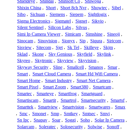
Shieldeye
,
Shindai
,
Shinsoft Co
,
Shiwojia
,
Shixin China
,
Short
,
Short 8ch Nvr
,
Showtec
,
Sibel
,
Sibo
,
Sichuan
,
Siemens
,
Siepem
,
Sightlogix
,
Sigma Electronics
,
Sigmatel
,
Signet
,
Sikvio
,
Silent Sentinel
,
Silicon Labs
,
Silvus
,
Simi Ip Camera Viewer
,
Simicam
,
Simshine
,
Sineoji
,
Sinocam
,
Sinovision
,
Sionyx
,
Sip
,
Siqura
,
Siricom
,
Sisview
,
Sitecom
,
Sjet
,
Sk Tel
,
Skilleye
,
Skjm
,
Sklad
,
Skone
,
Sky Genious
,
Skyfield
,
Skylink
,
Skyreo
,
Skytronic
,
Skyview
,
Skyvision
,
Skyway Security
,
Sline
,
Smallcell
,
Smanos
,
Smar
,
Smart
,
Smart Cloud Camera
,
Smart Hd Wifi Camera
,
Smart Home
,
Smart Industry
,
Smart Net Camera
,
Smart Pixel
,
Smart Zoom
,
Smart380
,
Smartcam
,
Smartec
,
Smarteye
,
Smartfrog
,
Smartguard
,
Smartiscam
,
Smartit
,
Smartrol
,
Smartsecurity
,
Smartsf
,
Smarttek
,
Smartview
,
Smartvision
,
Smartwares
,
Smax
,
Smc
,
Smonet
,
Smp
,
Smtkey
,
Smtsec
,
Smvi
,
Sn Ipc
,
Snapav
,
Soar
,
Soggi
,
Soho
,
Solar Ip Camera
,
Solarcam
,
Soleratec
,
Solosecurity
,
Solwise
,
Sonoff
,