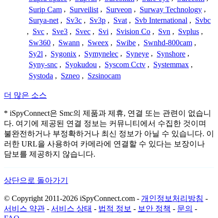
Surip Cam
,
Surveilist
,
Surveon
,
Surway Technology
,
Surya-net
,
Sv3c
,
Sv3p
,
Svat
,
Svb International
,
Svbc
,
Svc
,
Sve3
,
Svec
,
Svi
,
Svision Co
,
Svn
,
Svplus
,
Sw360
,
Swann
,
Sweex
,
Swibe
,
Swnhd-800cam
,
Sy2l
,
Sygonix
,
Symynelec
,
Syneye
,
Synshore
,
Syny-snc
,
Syokudou
,
Syscom Cctv
,
Systemmax
,
Systoda
,
Szneo
,
Szsinocam
더 많은 소스
* iSpyConnect은 Smc의 제품과 제휴, 연결 또는 관련이 없습니
다. 여기에 제공된 연결 정보는 커뮤니티에서 수집한 것이며
불완전하거나 부정확하거나 최신 정보가 아닐 수 있습니다. 이
러한 URL을 사용하여 카메라에 연결할 수 있다는 보장이나
담보를 제공하지 않습니다.
상단으로 돌아가기
© Copyright 2011-2026 iSpyConnect.com -
개인정보처리방침
-
서비스 약관
-
서비스 상태
-
법적 정보
-
보안 정책
-
문의
-