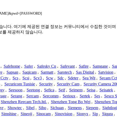
SERNAME]&pwd=[PASSWORD]
또는 관련이 없습니다. 여기에 제공된 연결 정보는 커뮤니티에서 수집한 
보를 제공하지 않습니다.
,
Safehome
,
Safer
,
Safesky Cn
,
Safevant
,
Safire
,
Samgane
,
Sa
re
,
Sapsan
,
Saqicam
,
Sarmatt
,
Sarotech
,
Sas Digital
,
Satvision
,
 Cctv
,
Scs
,
Scsi
,
Scv3
,
Scw
,
Sdc
,
Sdeter
,
Sea Wit
,
Secam Cc
o
,
Securicom Tunisie
,
Security
,
Security Cam
,
Security Camera 20
rgy
,
Seesoon
,
Seetong
,
Sefica
,
Seif
,
Seimem
,
Seisa
,
Seisatek
,
rage
,
Serang
,
Sercam
,
Sercomm
,
Serioux
,
Sertek
,
Ses
,
Sesco S
Shenzhen Reecam Tech.ltd.
,
Shenzhen Tong Bo Wei
,
Shenzhen To
vr
,
Showtec
,
Sibel
,
Sibo
,
Sichuan
,
Siemens
,
Siepem
,
Sightlog
,
Simshine
,
Sineoji
,
Sinocam
,
Sinovision
,
Sionyx
,
Sip
,
Siqura
,