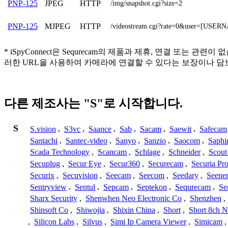
JPEG
HTTP
PNP-125
/img/snapshot.cgi?size=2
MJPEG
HTTP
PNP-125
/videostream.cgi?rate=0&user=[U
* iSpyConnect은 Sequrecam의 제품과 제휴, 연결 
러한 URL을 사용하여 카메라에 연결할 수 있다는 보장이나 담
다른 제조사는 "S"로 시작합니다.
S
S.vision
,
S3vc
,
Saance
,
Sab
,
Sacam
,
Saewit
,
Safecam
Santachi
,
Santec-video
,
Sanyo
,
Sanzio
,
Saocom
,
Saphi
Scada Technology
,
Scancam
,
Schlage
,
Schneider
,
Scout
Secuplug
,
Secur Eye
,
Secur360
,
Securecam
,
Securia Pr
Securix
,
Secuvision
,
Seecam
,
Seecom
,
Seedary
,
Seene
Sentryview
,
Sentul
,
Sepcam
,
Septekon
,
Sequrecam
,
Se
Sharx Security
,
Shenwhen Neo Electronic Co
,
Shenzhen
,
Shinsoft Co
,
Shiwojia
,
Shixin China
,
Short
,
Short 8ch N
,
Silicon Labs
,
Silvus
,
Simi Ip Camera Viewer
,
Simicam