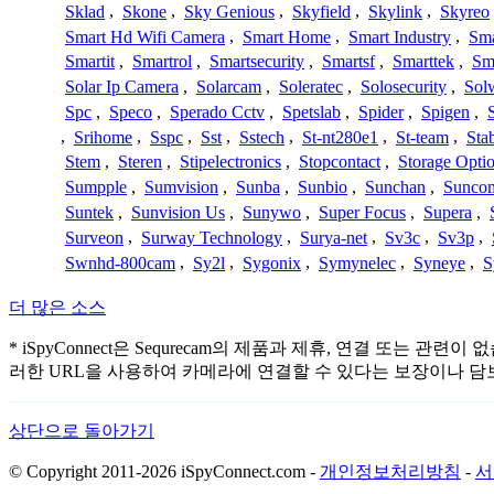
Sklad
,
Skone
,
Sky Genious
,
Skyfield
,
Skylink
,
Skyreo
Smart Hd Wifi Camera
,
Smart Home
,
Smart Industry
,
Sma
Smartit
,
Smartrol
,
Smartsecurity
,
Smartsf
,
Smarttek
,
Sm
Solar Ip Camera
,
Solarcam
,
Soleratec
,
Solosecurity
,
Sol
Spc
,
Speco
,
Sperado Cctv
,
Spetslab
,
Spider
,
Spigen
,
,
Srihome
,
Sspc
,
Sst
,
Sstech
,
St-nt280e1
,
St-team
,
Sta
Stem
,
Steren
,
Stipelectronics
,
Stopcontact
,
Storage Opti
Sumpple
,
Sumvision
,
Sunba
,
Sunbio
,
Sunchan
,
Sunco
Suntek
,
Sunvision Us
,
Sunywo
,
Super Focus
,
Supera
,
Surveon
,
Surway Technology
,
Surya-net
,
Sv3c
,
Sv3p
,
Swnhd-800cam
,
Sy2l
,
Sygonix
,
Symynelec
,
Syneye
,
S
더 많은 소스
* iSpyConnect은 Sequrecam의 제품과 제휴, 연결 
러한 URL을 사용하여 카메라에 연결할 수 있다는 보장이나 담
상단으로 돌아가기
© Copyright 2011-2026 iSpyConnect.com -
개인정보처리방침
-
서