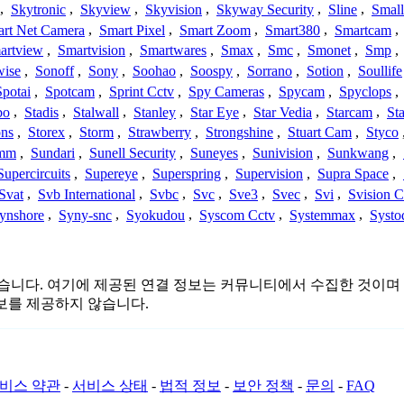
,
Skytronic
,
Skyview
,
Skyvision
,
Skyway Security
,
Sline
,
Small
rt Net Camera
,
Smart Pixel
,
Smart Zoom
,
Smart380
,
Smartcam
,
artview
,
Smartvision
,
Smartwares
,
Smax
,
Smc
,
Smonet
,
Smp
,
wise
,
Sonoff
,
Sony
,
Soohao
,
Soospy
,
Sorrano
,
Sotion
,
Soullife
Spotai
,
Spotcam
,
Sprint Cctv
,
Spy Cameras
,
Spycam
,
Spyclops
,
bo
,
Stadis
,
Stalwall
,
Stanley
,
Star Eye
,
Star Vedia
,
Starcam
,
St
ons
,
Storex
,
Storm
,
Strawberry
,
Strongshine
,
Stuart Cam
,
Styco
mm
,
Sundari
,
Sunell Security
,
Suneyes
,
Sunivision
,
Sunkwang
,
Supercircuits
,
Supereye
,
Superspring
,
Supervision
,
Supra Space
,
Svat
,
Svb International
,
Svbc
,
Svc
,
Sve3
,
Svec
,
Svi
,
Svision 
ynshore
,
Syny-snc
,
Syokudou
,
Syscom Cctv
,
Systemmax
,
Systo
또는 관련이 없습니다. 여기에 제공된 연결 정보는 커뮤니티에서 수집한 
보를 제공하지 않습니다.
비스 약관
-
서비스 상태
-
법적 정보
-
보안 정책
-
문의
-
FAQ