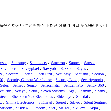
것이며 불완전하거나 부정확하거나 최신 정보가 아닐 수 있습니다. 이
msco
,
Samsung
,
Sanan-cctv
,
Sanetron
,
Sannce
,
Sansco
,
Savitmicro
,
Savvypixel
,
Sawyobi
,
Saxxon
,
Sayus
,
tv
,
Seccam
,
Sectec
,
Secu First
,
Secueasy
,
Seculink
,
Secuon
,
00
,
Security Camera Warehouse
,
Security Labs
,
Securitytronix
,
Selea
,
Semac
,
Senao
,
Sensormatic
,
Sentient Pro
,
Sentry 360
,
ecurity
,
Seteye
,
Setik
,
Seven Systems
,
Sgs
,
Shamim
,
Shany
,
ptech
,
Shenzhen Ycx Electronics
,
Shieldeye
,
Shindai
,
ix
,
Sigma Electronics
,
Sigmatel
,
Signet
,
Sikvio
,
Silent Sentinel
Siricom
,
Sisview
,
Sitecom
,
Sjet
,
Sk Tel
,
Skilleye
,
Skjm
,