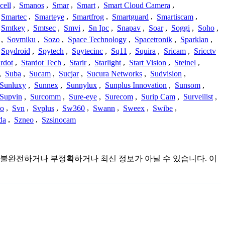
cell
,
Smanos
,
Smar
,
Smart
,
Smart Cloud Camera
,
Smartec
,
Smarteye
,
Smartfrog
,
Smartguard
,
Smartiscam
,
Smtkey
,
Smtsec
,
Smvi
,
Sn Ipc
,
Snapav
,
Soar
,
Soggi
,
Soho
,
,
Sovmiku
,
Sozo
,
Space Technology
,
Spacetronik
,
Sparklan
,
Spydroid
,
Spytech
,
Spytecinc
,
Sq11
,
Squira
,
Sricam
,
Sricctv
ardot
,
Stardot Tech
,
Starir
,
Starlight
,
Start Vision
,
Steinel
,
,
Suba
,
Sucam
,
Sucjar
,
Sucura Networks
,
Sudvision
,
Sunluxy
,
Sunnex
,
Sunnylux
,
Sunplus Innovation
,
Sunsom
,
Supvin
,
Surcomm
,
Sure-eye
,
Surecom
,
Surip Cam
,
Surveilist
,
Co
,
Svn
,
Svplus
,
Sw360
,
Swann
,
Sweex
,
Swibe
,
da
,
Szneo
,
Szsinocam
것이며 불완전하거나 부정확하거나 최신 정보가 아닐 수 있습니다. 이