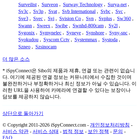
Surveilist
,
Surveon
,
Surway Technology
,
Surya-net
,
Sv3c
,
Sv3p
,
Svat
,
Svb International
,
Svbc
,
Svc
,
Sve3
,
Svec
,
Svi
,
Svision Co
,
Svn
,
Svplus
,
Sw360
,
Swann
,
Sweex
,
Swibe
,
Swnhd-800cam
,
Sy2l
,
Sygonix
,
Symynelec
,
Syneye
,
Synshore
,
Syny-snc
,
Syokudou
,
Syscom Cctv
,
Systemmax
,
Systoda
,
Szneo
,
Szsinocam
더 많은 소스
* iSpyConnect은 Sibo의 제품과 제휴, 연결 또는 관련이 없습니
다. 여기에 제공된 연결 정보는 커뮤니티에서 수집한 것이며
불완전하거나 부정확하거나 최신 정보가 아닐 수 있습니다. 이
러한 URL을 사용하여 카메라에 연결할 수 있다는 보장이나
담보를 제공하지 않습니다.
상단으로 돌아가기
© Copyright 2011-2026 iSpyConnect.com -
개인정보처리방침
-
서비스 약관
-
서비스 상태
-
법적 정보
-
보안 정책
-
문의
-
FAQ