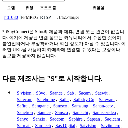
모델
유형
프로토콜
유알엘
FFMPEG
RTSP
hd1080
/1/h264major
* iSpyConnect은 Sibo의 제품과 제휴, 연결 또는 관련이 없습니
다. 여기에 제공된 연결 정보는 커뮤니티에서 수집한 것이며
불완전하거나 부정확하거나 최신 정보가 아닐 수 있습니다. 이
러한 URL을 사용하여 카메라에 연결할 수 있다는 보장이나
담보를 제공하지 않습니다.
다른 제조사는 "S"로 시작합니다.
S
S.vision
,
S3vc
,
Saance
,
Sab
,
Sacam
,
Saewit
,
Safecam
,
Safehome
,
Safer
,
Safesky Cn
,
Safevant
,
Safire
,
Samgane
,
Samsco
,
Samsung
,
Sanan-cctv
,
Sanetron
,
Sannce
,
Sansco
,
Santachi
,
Santec-video
,
Sanyo
,
Sanzio
,
Saocom
,
Saphire
,
Sapsan
,
Saqicam
,
Sarmatt
,
Sarotech
,
Sas Digital
,
Satvision
,
Savitmicro
,