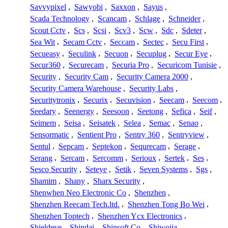
Savvypixel
,
Sawyobi
,
Saxxon
,
Sayus
,
Scada Technology
,
Scancam
,
Schlage
,
Schneider
,
Scout Cctv
,
Scs
,
Scsi
,
Scv3
,
Scw
,
Sdc
,
Sdeter
,
Sea Wit
,
Secam Cctv
,
Seccam
,
Sectec
,
Secu First
,
Secueasy
,
Seculink
,
Secuon
,
Secuplug
,
Secur Eye
,
Secur360
,
Securecam
,
Securia Pro
,
Securicom Tunisie
,
Security
,
Security Cam
,
Security Camera 2000
,
Security Camera Warehouse
,
Security Labs
,
Securitytronix
,
Securix
,
Secuvision
,
Seecam
,
Seecom
,
Seedary
,
Seenergy
,
Seesoon
,
Seetong
,
Sefica
,
Seif
,
Seimem
,
Seisa
,
Seisatek
,
Selea
,
Semac
,
Senao
,
Sensormatic
,
Sentient Pro
,
Sentry 360
,
Sentryview
,
Sentul
,
Sepcam
,
Septekon
,
Sequrecam
,
Serage
,
Serang
,
Sercam
,
Sercomm
,
Serioux
,
Sertek
,
Ses
,
Sesco Security
,
Seteye
,
Setik
,
Seven Systems
,
Sgs
,
Shamim
,
Shany
,
Sharx Security
,
Shenwhen Neo Electronic Co
,
Shenzhen
,
Shenzhen Reecam Tech.ltd.
,
Shenzhen Tong Bo Wei
,
Shenzhen Toptech
,
Shenzhen Ycx Electronics
,
Shieldeye
,
Shindai
,
Shinsoft Co
,
Shiwojia
,