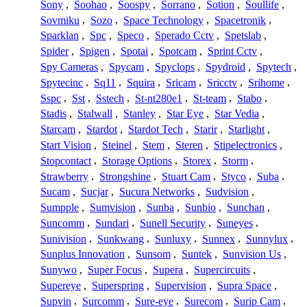
Sony
,
Soohao
,
Soospy
,
Sorrano
,
Sotion
,
Soullife
,
Sovmiku
,
Sozo
,
Space Technology
,
Spacetronik
,
Sparklan
,
Spc
,
Speco
,
Sperado Cctv
,
Spetslab
,
Spider
,
Spigen
,
Spotai
,
Spotcam
,
Sprint Cctv
,
Spy Cameras
,
Spycam
,
Spyclops
,
Spydroid
,
Spytech
,
Spytecinc
,
Sq11
,
Squira
,
Sricam
,
Sricctv
,
Srihome
,
Sspc
,
Sst
,
Sstech
,
St-nt280e1
,
St-team
,
Stabo
,
Stadis
,
Stalwall
,
Stanley
,
Star Eye
,
Star Vedia
,
Starcam
,
Stardot
,
Stardot Tech
,
Starir
,
Starlight
,
Start Vision
,
Steinel
,
Stem
,
Steren
,
Stipelectronics
,
Stopcontact
,
Storage Options
,
Storex
,
Storm
,
Strawberry
,
Strongshine
,
Stuart Cam
,
Styco
,
Suba
,
Sucam
,
Sucjar
,
Sucura Networks
,
Sudvision
,
Sumpple
,
Sumvision
,
Sunba
,
Sunbio
,
Sunchan
,
Suncomm
,
Sundari
,
Sunell Security
,
Suneyes
,
Sunivision
,
Sunkwang
,
Sunluxy
,
Sunnex
,
Sunnylux
,
Sunplus Innovation
,
Sunsom
,
Suntek
,
Sunvision Us
,
Sunywo
,
Super Focus
,
Supera
,
Supercircuits
,
Supereye
,
Superspring
,
Supervision
,
Supra Space
,
Supvin
,
Surcomm
,
Sure-eye
,
Surecom
,
Surip Cam
,