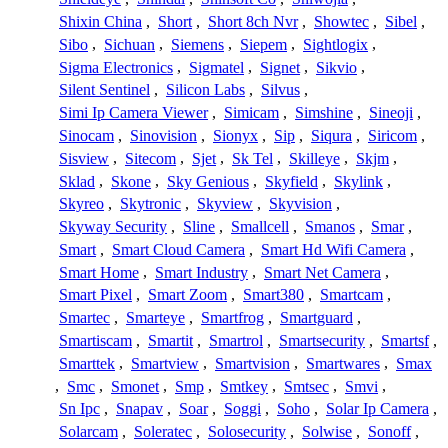
Shixin China
,
Short
,
Short 8ch Nvr
,
Showtec
,
Sibel
,
Sibo
,
Sichuan
,
Siemens
,
Siepem
,
Sightlogix
,
Sigma Electronics
,
Sigmatel
,
Signet
,
Sikvio
,
Silent Sentinel
,
Silicon Labs
,
Silvus
,
Simi Ip Camera Viewer
,
Simicam
,
Simshine
,
Sineoji
,
Sinocam
,
Sinovision
,
Sionyx
,
Sip
,
Siqura
,
Siricom
,
Sisview
,
Sitecom
,
Sjet
,
Sk Tel
,
Skilleye
,
Skjm
,
Sklad
,
Skone
,
Sky Genious
,
Skyfield
,
Skylink
,
Skyreo
,
Skytronic
,
Skyview
,
Skyvision
,
Skyway Security
,
Sline
,
Smallcell
,
Smanos
,
Smar
,
Smart
,
Smart Cloud Camera
,
Smart Hd Wifi Camera
,
Smart Home
,
Smart Industry
,
Smart Net Camera
,
Smart Pixel
,
Smart Zoom
,
Smart380
,
Smartcam
,
Smartec
,
Smarteye
,
Smartfrog
,
Smartguard
,
Smartiscam
,
Smartit
,
Smartrol
,
Smartsecurity
,
Smartsf
,
Smarttek
,
Smartview
,
Smartvision
,
Smartwares
,
Smax
,
Smc
,
Smonet
,
Smp
,
Smtkey
,
Smtsec
,
Smvi
,
Sn Ipc
,
Snapav
,
Soar
,
Soggi
,
Soho
,
Solar Ip Camera
,
Solarcam
,
Soleratec
,
Solosecurity
,
Solwise
,
Sonoff
,