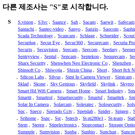
다른 제조사는 "S"로 시작합니다.
S
S.vision
,
S3vc
,
Saance
,
Sab
,
Sacam
,
Saewit
,
Safecam
Santachi
,
Santec-video
,
Sanyo
,
Sanzio
,
Saocom
,
Saphi
Scada Technology
,
Scancam
,
Schlage
,
Schneider
,
Scout
Secuplug
,
Secur Eye
,
Secur360
,
Securecam
,
Securia Pr
Securix
,
Secuvision
,
Seecam
,
Seecom
,
Seedary
,
Seene
Sentryview
,
Sentul
,
Sepcam
,
Septekon
,
Sequrecam
,
Se
Sharx Security
,
Shenwhen Neo Electronic Co
,
Shenzhen
,
Shinsoft Co
,
Shiwojia
,
Shixin China
,
Short
,
Short 8ch N
,
Silicon Labs
,
Silvus
,
Simi Ip Camera Viewer
,
Simicam
Sklad
,
Skone
,
Sky Genious
,
Skyfield
,
Skylink
,
Skyreo
Smart Hd Wifi Camera
,
Smart Home
,
Smart Industry
,
Sma
Smartit
,
Smartrol
,
Smartsecurity
,
Smartsf
,
Smarttek
,
Sm
Solar Ip Camera
,
Solarcam
,
Soleratec
,
Solosecurity
,
Sol
Spc
,
Speco
,
Sperado Cctv
,
Spetslab
,
Spider
,
Spigen
,
,
Srihome
,
Sspc
,
Sst
,
Sstech
,
St-nt280e1
,
St-team
,
Sta
Stem
,
Steren
,
Stipelectronics
,
Stopcontact
,
Storage Opti
Sumpple
,
Sumvision
,
Sunba
,
Sunbio
,
Sunchan
,
Sunco