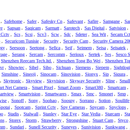
,
Safehome
,
Safer
,
Safesky Cn
,
Safevant
,
Safire
,
Samgane
,
Sa
re
,
Sapsan
,
Saqicam
,
Sarmatt
,
Sarotech
,
Sas Digital
,
Satvision
,
 Cctv
,
Scs
,
Scsi
,
Scv3
,
Scw
,
Sdc
,
Sdeter
,
Sea Wit
,
Secam Cc
o
,
Securicom Tunisie
,
Security
,
Security Cam
,
Security Camera 20
rgy
,
Seesoon
,
Seetong
,
Sefica
,
Seif
,
Seimem
,
Seisa
,
Seisatek
,
rage
,
Serang
,
Sercam
,
Sercomm
,
Serioux
,
Sertek
,
Ses
,
Sesco S
Shenzhen Reecam Tech.ltd.
,
Shenzhen Tong Bo Wei
,
Shenzhen To
vr
,
Showtec
,
Sibel
,
Sibo
,
Sichuan
,
Siemens
,
Siepem
,
Sightlog
,
Simshine
,
Sineoji
,
Sinocam
,
Sinovision
,
Sionyx
,
Sip
,
Siqura
,
,
Skytronic
,
Skyview
,
Skyvision
,
Skyway Security
,
Sline
,
Small
rt Net Camera
,
Smart Pixel
,
Smart Zoom
,
Smart380
,
Smartcam
,
artview
,
Smartvision
,
Smartwares
,
Smax
,
Smc
,
Smonet
,
Smp
,
wise
,
Sonoff
,
Sony
,
Soohao
,
Soospy
,
Sorrano
,
Sotion
,
Soullife
Spotai
,
Spotcam
,
Sprint Cctv
,
Spy Cameras
,
Spycam
,
Spyclops
,
bo
,
Stadis
,
Stalwall
,
Stanley
,
Star Eye
,
Star Vedia
,
Starcam
,
St
ons
,
Storex
,
Storm
,
Strawberry
,
Strongshine
,
Stuart Cam
,
Styco
mm
,
Sundari
,
Sunell Security
,
Suneyes
,
Sunivision
,
Sunkwang
,