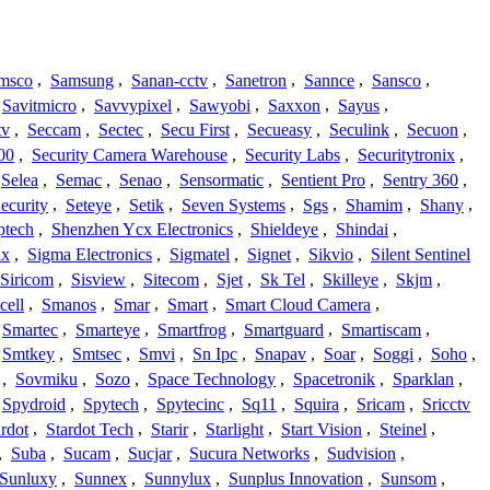
msco
,
Samsung
,
Sanan-cctv
,
Sanetron
,
Sannce
,
Sansco
,
Savitmicro
,
Savvypixel
,
Sawyobi
,
Saxxon
,
Sayus
,
tv
,
Seccam
,
Sectec
,
Secu First
,
Secueasy
,
Seculink
,
Secuon
,
00
,
Security Camera Warehouse
,
Security Labs
,
Securitytronix
,
Selea
,
Semac
,
Senao
,
Sensormatic
,
Sentient Pro
,
Sentry 360
,
ecurity
,
Seteye
,
Setik
,
Seven Systems
,
Sgs
,
Shamim
,
Shany
,
ptech
,
Shenzhen Ycx Electronics
,
Shieldeye
,
Shindai
,
ix
,
Sigma Electronics
,
Sigmatel
,
Signet
,
Sikvio
,
Silent Sentinel
Siricom
,
Sisview
,
Sitecom
,
Sjet
,
Sk Tel
,
Skilleye
,
Skjm
,
cell
,
Smanos
,
Smar
,
Smart
,
Smart Cloud Camera
,
Smartec
,
Smarteye
,
Smartfrog
,
Smartguard
,
Smartiscam
,
Smtkey
,
Smtsec
,
Smvi
,
Sn Ipc
,
Snapav
,
Soar
,
Soggi
,
Soho
,
,
Sovmiku
,
Sozo
,
Space Technology
,
Spacetronik
,
Sparklan
,
Spydroid
,
Spytech
,
Spytecinc
,
Sq11
,
Squira
,
Sricam
,
Sricctv
ardot
,
Stardot Tech
,
Starir
,
Starlight
,
Start Vision
,
Steinel
,
,
Suba
,
Sucam
,
Sucjar
,
Sucura Networks
,
Sudvision
,
Sunluxy
,
Sunnex
,
Sunnylux
,
Sunplus Innovation
,
Sunsom
,