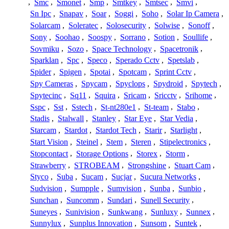
,
Smc
,
Smonet
,
Smp
,
Smtkey
,
Smtsec
,
Smvi
,
Sn Ipc
,
Snapav
,
Soar
,
Soggi
,
Soho
,
Solar Ip Camera
,
Solarcam
,
Soleratec
,
Solosecurity
,
Solwise
,
Sonoff
,
Sony
,
Soohao
,
Soospy
,
Sorrano
,
Sotion
,
Soullife
,
Sovmiku
,
Sozo
,
Space Technology
,
Spacetronik
,
Sparklan
,
Spc
,
Speco
,
Sperado Cctv
,
Spetslab
,
Spider
,
Spigen
,
Spotai
,
Spotcam
,
Sprint Cctv
,
Spy Cameras
,
Spycam
,
Spyclops
,
Spydroid
,
Spytech
,
Spytecinc
,
Sq11
,
Squira
,
Sricam
,
Sricctv
,
Srihome
,
Sspc
,
Sst
,
Sstech
,
St-nt280e1
,
St-team
,
Stabo
,
Stadis
,
Stalwall
,
Stanley
,
Star Eye
,
Star Vedia
,
Starcam
,
Stardot
,
Stardot Tech
,
Starir
,
Starlight
,
Start Vision
,
Steinel
,
Stem
,
Steren
,
Stipelectronics
,
Stopcontact
,
Storage Options
,
Storex
,
Storm
,
Strawberry
,
STROBEAM
,
Strongshine
,
Stuart Cam
,
Styco
,
Suba
,
Sucam
,
Sucjar
,
Sucura Networks
,
Sudvision
,
Sumpple
,
Sumvision
,
Sunba
,
Sunbio
,
Sunchan
,
Suncomm
,
Sundari
,
Sunell Security
,
Suneyes
,
Sunivision
,
Sunkwang
,
Sunluxy
,
Sunnex
,
Sunnylux
,
Sunplus Innovation
,
Sunsom
,
Suntek
,