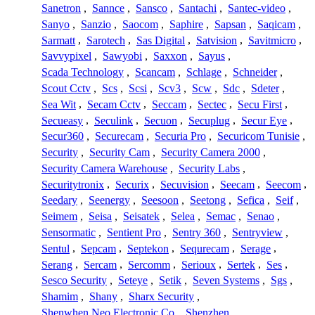
Sanetron
,
Sannce
,
Sansco
,
Santachi
,
Santec-video
,
Sanyo
,
Sanzio
,
Saocom
,
Saphire
,
Sapsan
,
Saqicam
,
Sarmatt
,
Sarotech
,
Sas Digital
,
Satvision
,
Savitmicro
,
Savvypixel
,
Sawyobi
,
Saxxon
,
Sayus
,
Scada Technology
,
Scancam
,
Schlage
,
Schneider
,
Scout Cctv
,
Scs
,
Scsi
,
Scv3
,
Scw
,
Sdc
,
Sdeter
,
Sea Wit
,
Secam Cctv
,
Seccam
,
Sectec
,
Secu First
,
Secueasy
,
Seculink
,
Secuon
,
Secuplug
,
Secur Eye
,
Secur360
,
Securecam
,
Securia Pro
,
Securicom Tunisie
,
Security
,
Security Cam
,
Security Camera 2000
,
Security Camera Warehouse
,
Security Labs
,
Securitytronix
,
Securix
,
Secuvision
,
Seecam
,
Seecom
,
Seedary
,
Seenergy
,
Seesoon
,
Seetong
,
Sefica
,
Seif
,
Seimem
,
Seisa
,
Seisatek
,
Selea
,
Semac
,
Senao
,
Sensormatic
,
Sentient Pro
,
Sentry 360
,
Sentryview
,
Sentul
,
Sepcam
,
Septekon
,
Sequrecam
,
Serage
,
Serang
,
Sercam
,
Sercomm
,
Serioux
,
Sertek
,
Ses
,
Sesco Security
,
Seteye
,
Setik
,
Seven Systems
,
Sgs
,
Shamim
,
Shany
,
Sharx Security
,
Shenwhen Neo Electronic Co
,
Shenzhen
,