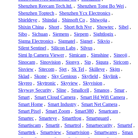
Shenzhen Reecam Tech.ltd.
,
Shenzhen Tong Bo Wei
,
Shenzhen Toptech
,
Shenzhen Ycx Electronics
,
Shieldeye
,
Shindai
,
Shinsoft Co
,
Shiwojia
,
Shixin China
,
Short
,
Short 8ch Nvr
,
Showtec
,
Sibel
,
Sibo
,
Sichuan
,
Siemens
,
Siepem
,
Sightlogix
,
Sigma Electronics
,
Sigmatel
,
Signet
,
Sikvio
,
Silent Sentinel
,
Silicon Labs
,
Silvus
,
Simi Ip Camera Viewer
,
Simicam
,
Simshine
,
Sineoji
,
Sinocam
,
Sinovision
,
Sionyx
,
Sip
,
Siqura
,
Siricom
,
Sisview
,
Sitecom
,
Sjet
,
Sk Tel
,
Skilleye
,
Skjm
,
Sklad
,
Skone
,
Sky Genious
,
Skyfield
,
Skylink
,
Skyreo
,
Skytronic
,
Skyview
,
Skyvision
,
Skyway Security
,
Sline
,
Smallcell
,
Smanos
,
Smar
,
Smart
,
Smart Cloud Camera
,
Smart Hd Wifi Camera
,
Smart Home
,
Smart Industry
,
Smart Net Camera
,
Smart Pixel
,
Smart Zoom
,
Smart380
,
Smartcam
,
Smartec
,
Smarteye
,
Smartfrog
,
Smartguard
,
Smartiscam
,
Smartit
,
Smartrol
,
Smartsecurity
,
Smartsf
,
Smarttek
,
Smartview
,
Smartvision
,
Smartwares
,
Smax