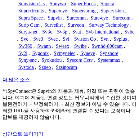
Sunvision Us
,
Sunywo
,
Super Focus
,
Supera
,
Supercircuits
,
Supereye
,
Superspring
,
Supervision
,
Supra Space
,
Supvin
,
Surcomm
,
Sure-eye
,
Surecom
,
Surip Cam
,
Surveilist
,
Surveon
,
Surway Technology
,
Surya-net
,
Sv3c
,
Sv3p
,
Svat
,
Svb International
,
Svbc
,
Svc
,
Sve3
,
Svec
,
Svi
,
Svision Co
,
Svn
,
Svplus
,
Sw360
,
Swann
,
Sweex
,
Swibe
,
Swnhd-800cam
,
Sy2l
,
Sygonix
,
Symynelec
,
Syneye
,
Synshore
,
Syny-snc
,
Syokudou
,
Syscom Cctv
,
Systemmax
,
Systoda
,
Szneo
,
Szsinocam
더 많은 소스
* iSpyConnect은 Supvin의 제품과 제휴, 연결 또는 관련이 없습
니다. 여기에 제공된 연결 정보는 커뮤니티에서 수집한 것이며
불완전하거나 부정확하거나 최신 정보가 아닐 수 있습니다. 이
러한 URL을 사용하여 카메라에 연결할 수 있다는 보장이나
담보를 제공하지 않습니다.
상단으로 돌아가기