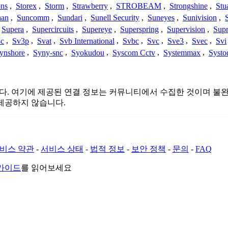
ons
,
Storex
,
Storm
,
Strawberry
,
STROBEAM
,
Strongshine
,
Stu
han
,
Suncomm
,
Sundari
,
Sunell Security
,
Suneyes
,
Sunivision
,
Supera
,
Supercircuits
,
Supereye
,
Superspring
,
Supervision
,
Supr
c
,
Sv3p
,
Svat
,
Svb International
,
Svbc
,
Svc
,
Sve3
,
Svec
,
Svi
ynshore
,
Syny-snc
,
Syokudou
,
Syscom Cctv
,
Systemmax
,
Systo
관련이 없습니다. 여기에 제공된 연결 정보는 커뮤니티에서 수집한 것이
제공하지 않습니다.
비스 약관
-
서비스 상태
-
법적 정보
-
보안 정책
-
문의
-
FAQ
 가이드
를 읽어보세요