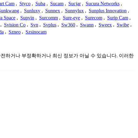
art Cam
,
Styco
,
Suba
,
Sucam
,
Sucjar
,
Sucura Networks
,
Sunkwang
,
Sunluxy
,
Sunnex
,
Sunnylux
,
Sunplus Innovation
,
a Space
,
Supvin
,
Surcomm
,
Sure-eye
,
Surecom
,
Surip Cam
,
,
Svision Co
,
Svn
,
Svplus
,
Sw360
,
Swann
,
Sweex
,
Swibe
,
da
,
Szneo
,
Szsinocam
며 불완전하거나 부정확하거나 최신 정보가 아닐 수 있습니다. 이러한