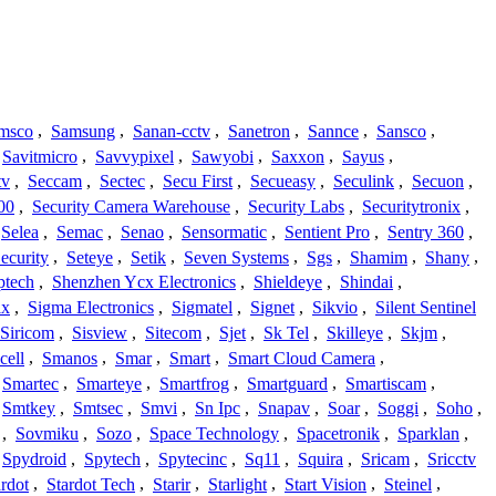
msco
,
Samsung
,
Sanan-cctv
,
Sanetron
,
Sannce
,
Sansco
,
Savitmicro
,
Savvypixel
,
Sawyobi
,
Saxxon
,
Sayus
,
tv
,
Seccam
,
Sectec
,
Secu First
,
Secueasy
,
Seculink
,
Secuon
,
00
,
Security Camera Warehouse
,
Security Labs
,
Securitytronix
,
Selea
,
Semac
,
Senao
,
Sensormatic
,
Sentient Pro
,
Sentry 360
,
ecurity
,
Seteye
,
Setik
,
Seven Systems
,
Sgs
,
Shamim
,
Shany
,
ptech
,
Shenzhen Ycx Electronics
,
Shieldeye
,
Shindai
,
ix
,
Sigma Electronics
,
Sigmatel
,
Signet
,
Sikvio
,
Silent Sentinel
Siricom
,
Sisview
,
Sitecom
,
Sjet
,
Sk Tel
,
Skilleye
,
Skjm
,
cell
,
Smanos
,
Smar
,
Smart
,
Smart Cloud Camera
,
Smartec
,
Smarteye
,
Smartfrog
,
Smartguard
,
Smartiscam
,
Smtkey
,
Smtsec
,
Smvi
,
Sn Ipc
,
Snapav
,
Soar
,
Soggi
,
Soho
,
,
Sovmiku
,
Sozo
,
Space Technology
,
Spacetronik
,
Sparklan
,
Spydroid
,
Spytech
,
Spytecinc
,
Sq11
,
Squira
,
Sricam
,
Sricctv
ardot
,
Stardot Tech
,
Starir
,
Starlight
,
Start Vision
,
Steinel
,