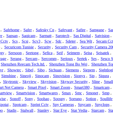
,
Safehome
,
Safer
,
Safesky Cn
,
Safevant
,
Safire
,
Samgane
,
Sa
re
,
Sapsan
,
Saqicam
,
Sarmatt
,
Sarotech
,
Sas Digital
,
Satvision
,
 Cctv
,
Scs
,
Scsi
,
Scv3
,
Scw
,
Sdc
,
Sdeter
,
Sea Wit
,
Secam Cc
o
,
Securicom Tunisie
,
Security
,
Security Cam
,
Security Camera 20
rgy
,
Seesoon
,
Seetong
,
Sefica
,
Seif
,
Seimem
,
Seisa
,
Seisatek
,
rage
,
Serang
,
Sercam
,
Sercomm
,
Serioux
,
Sertek
,
Ses
,
Sesco S
Shenzhen Reecam Tech.ltd.
,
Shenzhen Tong Bo Wei
,
Shenzhen To
vr
,
Showtec
,
Sibel
,
Sibo
,
Sichuan
,
Siemens
,
Siepem
,
Sightlog
,
Simshine
,
Sineoji
,
Sinocam
,
Sinovision
,
Sionyx
,
Sip
,
Siqura
,
,
Skytronic
,
Skyview
,
Skyvision
,
Skyway Security
,
Sline
,
Small
rt Net Camera
,
Smart Pixel
,
Smart Zoom
,
Smart380
,
Smartcam
,
artview
,
Smartvision
,
Smartwares
,
Smax
,
Smc
,
Smonet
,
Smp
,
wise
,
Sonoff
,
Sony
,
Soohao
,
Soospy
,
Sorrano
,
Sotion
,
Soullife
Spotai
,
Spotcam
,
Sprint Cctv
,
Spy Cameras
,
Spycam
,
Spyclops
,
bo
,
Stadis
,
Stalwall
,
Stanley
,
Star Eye
,
Star Vedia
,
Starcam
,
St