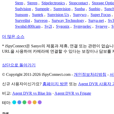
Stem
,
Steren
,
Stipelectronics
,
Stopcontact
,
Storage Opti
Sudvision
,
Sumpple
,
Sumvision
,
Sunba
,
Sunbio
,
Sunc
Sunsom
,
Suntek
,
Sunvision Us
,
Sunywo
,
Super Focus
,
Surveilist
,
Surveon
,
Surway Technology
,
Surya-net
,
Sv3
Swnhd-800cam
,
Sy2l
,
Sygonix
,
Symynelec
,
Syneye
,
S
더 많은 소스
* iSpyConnect은 Sanyo의 제품과 제휴, 연결 또는 
URL을 사용하여 카메라에 연결할 수 있다는 보장이나 담보를 
상단으로 돌아가기
© Copyright 2011-2026 iSpyConnect.com -
개인정보처리방침
-
서
신규 사용자이신가요?
홈페이지 방문
또는
Agent DVR 사용자
비교:
Agent DVR vs Blue Iris
·
Agent DVR vs Frigate
테마:
검색