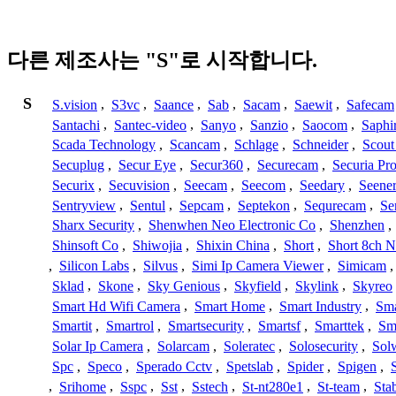
다른 제조사는 "S"로 시작합니다.
S
S.vision
,
S3vc
,
Saance
,
Sab
,
Sacam
,
Saewit
,
Safecam
Santachi
,
Santec-video
,
Sanyo
,
Sanzio
,
Saocom
,
Saphi
Scada Technology
,
Scancam
,
Schlage
,
Schneider
,
Scout
Secuplug
,
Secur Eye
,
Secur360
,
Securecam
,
Securia Pr
Securix
,
Secuvision
,
Seecam
,
Seecom
,
Seedary
,
Seene
Sentryview
,
Sentul
,
Sepcam
,
Septekon
,
Sequrecam
,
Se
Sharx Security
,
Shenwhen Neo Electronic Co
,
Shenzhen
,
Shinsoft Co
,
Shiwojia
,
Shixin China
,
Short
,
Short 8ch N
,
Silicon Labs
,
Silvus
,
Simi Ip Camera Viewer
,
Simicam
Sklad
,
Skone
,
Sky Genious
,
Skyfield
,
Skylink
,
Skyreo
Smart Hd Wifi Camera
,
Smart Home
,
Smart Industry
,
Sma
Smartit
,
Smartrol
,
Smartsecurity
,
Smartsf
,
Smarttek
,
Sm
Solar Ip Camera
,
Solarcam
,
Soleratec
,
Solosecurity
,
Sol
Spc
,
Speco
,
Sperado Cctv
,
Spetslab
,
Spider
,
Spigen
,
,
Srihome
,
Sspc
,
Sst
,
Sstech
,
St-nt280e1
,
St-team
,
Sta