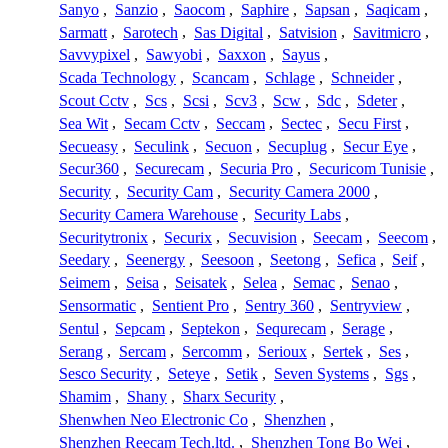
Sanyo
,
Sanzio
,
Saocom
,
Saphire
,
Sapsan
,
Saqicam
,
Sarmatt
,
Sarotech
,
Sas Digital
,
Satvision
,
Savitmicro
,
Savvypixel
,
Sawyobi
,
Saxxon
,
Sayus
,
Scada Technology
,
Scancam
,
Schlage
,
Schneider
,
Scout Cctv
,
Scs
,
Scsi
,
Scv3
,
Scw
,
Sdc
,
Sdeter
,
Sea Wit
,
Secam Cctv
,
Seccam
,
Sectec
,
Secu First
,
Secueasy
,
Seculink
,
Secuon
,
Secuplug
,
Secur Eye
,
Secur360
,
Securecam
,
Securia Pro
,
Securicom Tunisie
,
Security
,
Security Cam
,
Security Camera 2000
,
Security Camera Warehouse
,
Security Labs
,
Securitytronix
,
Securix
,
Secuvision
,
Seecam
,
Seecom
,
Seedary
,
Seenergy
,
Seesoon
,
Seetong
,
Sefica
,
Seif
,
Seimem
,
Seisa
,
Seisatek
,
Selea
,
Semac
,
Senao
,
Sensormatic
,
Sentient Pro
,
Sentry 360
,
Sentryview
,
Sentul
,
Sepcam
,
Septekon
,
Sequrecam
,
Serage
,
Serang
,
Sercam
,
Sercomm
,
Serioux
,
Sertek
,
Ses
,
Sesco Security
,
Seteye
,
Setik
,
Seven Systems
,
Sgs
,
Shamim
,
Shany
,
Sharx Security
,
Shenwhen Neo Electronic Co
,
Shenzhen
,
Shenzhen Reecam Tech.ltd.
,
Shenzhen Tong Bo Wei
,