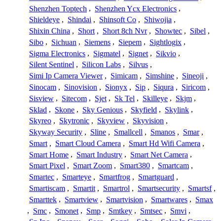
Shenzhen Toptech
,
Shenzhen Ycx Electronics
,
Shieldeye
,
Shindai
,
Shinsoft Co
,
Shiwojia
,
Shixin China
,
Short
,
Short 8ch Nvr
,
Showtec
,
Sibel
,
Sibo
,
Sichuan
,
Siemens
,
Siepem
,
Sightlogix
,
Sigma Electronics
,
Sigmatel
,
Signet
,
Sikvio
,
Silent Sentinel
,
Silicon Labs
,
Silvus
,
Simi Ip Camera Viewer
,
Simicam
,
Simshine
,
Sineoji
,
Sinocam
,
Sinovision
,
Sionyx
,
Sip
,
Siqura
,
Siricom
,
Sisview
,
Sitecom
,
Sjet
,
Sk Tel
,
Skilleye
,
Skjm
,
Sklad
,
Skone
,
Sky Genious
,
Skyfield
,
Skylink
,
Skyreo
,
Skytronic
,
Skyview
,
Skyvision
,
Skyway Security
,
Sline
,
Smallcell
,
Smanos
,
Smar
,
Smart
,
Smart Cloud Camera
,
Smart Hd Wifi Camera
,
Smart Home
,
Smart Industry
,
Smart Net Camera
,
Smart Pixel
,
Smart Zoom
,
Smart380
,
Smartcam
,
Smartec
,
Smarteye
,
Smartfrog
,
Smartguard
,
Smartiscam
,
Smartit
,
Smartrol
,
Smartsecurity
,
Smartsf
,
Smarttek
,
Smartview
,
Smartvision
,
Smartwares
,
Smax
,
Smc
,
Smonet
,
Smp
,
Smtkey
,
Smtsec
,
Smvi
,