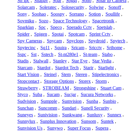
Sn Ipc
,
Snapav
,
Soar
,
Soggi
,
Soho
,
Solar Ip Camera
,
Solarcam
,
Soleratec
,
Solosecurity
,
Solwise
,
Sonoff
,
Sony
,
Soohao
,
Soospy
,
Sorrano
,
Sotion
,
Soullife
,
Sovmiku
,
Sozo
,
Space Technology
,
Spacetronik
,
Sparklan
,
Spc
,
Speco
,
Sperado Cctv
,
Spetslab
,
Spider
,
Spigen
,
Spotai
,
Spotcam
,
Sprint Cctv
,
Spy Cameras
,
Spycam
,
Spyclops
,
Spydroid
,
Spytech
,
Spytecinc
,
Sq11
,
Squira
,
Sricam
,
Sricctv
,
Srihome
,
Sspc
,
Sst
,
Sstech
,
St-nt280e1
,
St-team
,
Stabo
,
Stadis
,
Stalwall
,
Stanley
,
Star Eye
,
Star Vedia
,
Starcam
,
Stardot
,
Stardot Tech
,
Starir
,
Starlight
,
Start Vision
,
Steinel
,
Stem
,
Steren
,
Stipelectronics
,
Stopcontact
,
Storage Options
,
Storex
,
Storm
,
Strawberry
,
STROBEAM
,
Strongshine
,
Stuart Cam
,
Styco
,
Suba
,
Sucam
,
Sucjar
,
Sucura Networks
,
Sudvision
,
Sumpple
,
Sumvision
,
Sunba
,
Sunbio
,
Sunchan
,
Suncomm
,
Sundari
,
Sunell Security
,
Suneyes
,
Sunivision
,
Sunkwang
,
Sunluxy
,
Sunnex
,
Sunnylux
,
Sunplus Innovation
,
Sunsom
,
Suntek
,
Sunvision Us
,
Sunywo
,
Super Focus
,
Supera
,