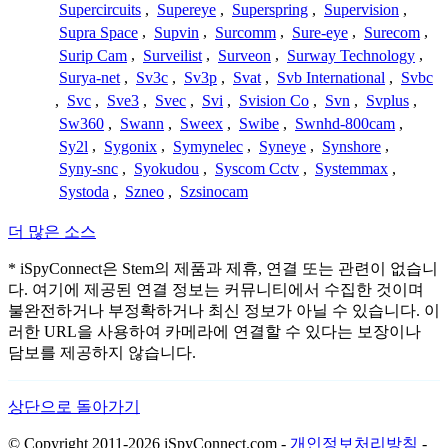
Supercircuits
,
Supereye
,
Superspring
,
Supervision
,
Supra Space
,
Supvin
,
Surcomm
,
Sure-eye
,
Surecom
,
Surip Cam
,
Surveilist
,
Surveon
,
Surway Technology
,
Surya-net
,
Sv3c
,
Sv3p
,
Svat
,
Svb International
,
Svbc
,
Svc
,
Sve3
,
Svec
,
Svi
,
Svision Co
,
Svn
,
Svplus
,
Sw360
,
Swann
,
Sweex
,
Swibe
,
Swnhd-800cam
,
Sy2l
,
Sygonix
,
Symynelec
,
Syneye
,
Synshore
,
Syny-snc
,
Syokudou
,
Syscom Cctv
,
Systemmax
,
Systoda
,
Szneo
,
Szsinocam
더 많은 소스
* iSpyConnect은 Stem의 제품과 제휴, 연결 또는 관련이 없습니
다. 여기에 제공된 연결 정보는 커뮤니티에서 수집한 것이며
불완전하거나 부정확하거나 최신 정보가 아닐 수 있습니다. 이
러한 URL을 사용하여 카메라에 연결할 수 있다는 보장이나
담보를 제공하지 않습니다.
상단으로 돌아가기
© Copyright 2011-2026 iSpyConnect.com -
개인정보처리방침
-