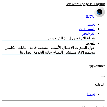
View this page in English
iSpy
تحميل
المستندات
الترخيص
شراء الترخيص
إدارة التراخيص
المزيد
حول
الميزات
الأعمال
الأسئلة الشائعة
قاعدة بيانات الكاميرا
مجتمع
API
مستشار النظام
حالة الخدمة
اتصل بنا
iSpyConnect
البرنامج
تحميل