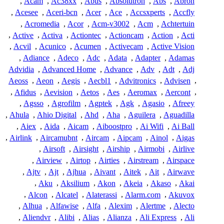
,
Acam
,
Ac38xx
,
Abus
,
Absolutron
,
Abs
,
Abron
,
Acesee
,
Aceri-bcn
,
Acer
,
Ace
,
Accsxperts
,
Accfly
,
Acromedia
,
Acor
,
Acm-v3002
,
Acm
,
Achtertuin
,
Active
,
Activa
,
Actiontec
,
Actioncam
,
Action
,
Acti
,
Acvil
,
Acunico
,
Acumen
,
Activecam
,
Active Vision
,
Adiance
,
Adeco
,
Adc
,
Adata
,
Adapter
,
Adamas
Advidia
,
Advanced Home
,
Advance
,
Adv
,
Adt
,
Adj
Aeoss
,
Aeon
,
Aegis
,
Aecbl1
,
Advitronics
,
Advisen
,
,
Afidus
,
Aevision
,
Aetos
,
Aes
,
Aeromax
,
Aercont
,
,
Agsso
,
Agrofilm
,
Agptek
,
Agk
,
Agasio
,
Afreey
,
Ahula
,
Ahio Digital
,
Ahd
,
Aha
,
Aguilera
,
Aguadilla
,
Aiex
,
Aida
,
Aicam
,
Aiboostpro
,
Ai Wifi
,
Ai Ball
,
Airlink
,
Aircamubnt
,
Aircam
,
Aipcam
,
Ainol
,
Aigas
,
Airsoft
,
Airsight
,
Airship
,
Airmobi
,
Airlive
,
Airview
,
Airtop
,
Airties
,
Airstream
,
Airspace
,
Ajtv
,
Ajt
,
Ajhua
,
Aivant
,
Aitek
,
Ait
,
Airwave
,
Aku
,
Aksilium
,
Akon
,
Akeia
,
Akaso
,
Akai
,
Alcon
,
Alcatel
,
Alaterassi
,
Alarm.com
,
Akuvox
,
Alhua
,
Alfawise
,
Alfa
,
Alexim
,
Alertme
,
Alecto
,
Aliendvr
,
Alibi
,
Alias
,
Alianza
,
Ali Express
,
Ali