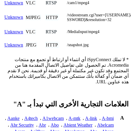
VLC
RTSP
Unknown
/cam1/mpeg4
/videostream.cgi?user=[USERNAME
Unknown
MJPEG
HTTP
SSWORD]&resolution=32
VLC
RTSP
Unknown
/MediaInput/mpeg4
JPEG
HTTP
Unknown
/snapshot.jpg
* لا تملك iSpyConnect أي انتماء أو ارتباط أو تجمع مع منتجات
Acromedia. تم الحصول على تفاصيل الاتصال المقدمة هنا من
المجتمع وقد تكون غير مكتملة أو غير دقيقة أو قديمة. نحن لا نقدم
أي ضمان أو كفالة بأنك ستتمكن من الاتصال بكاميراتك باستخدام
هذه عناوين URL.
العلامات التجارية الأخرى التي تبدأ بـ "A"
A
,
Aanke
,
A4tech
,
A1webcam
,
A-mtk
,
A-link
,
A-bmi
,
Abr Security
,
Abr
,
Abo
,
Abient Weather
,
Abelcam