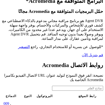
البرامج المتوافقة مع Acromedia*
حمّل البرمجيات المتوافقة مع Acromedia مجانًا
Agent DVR هو برنامج مراقبة مجاني مدعوم بالذكاء الاصطناعي مع
كشف فوري للأشخاص والمركبات والأجسام. يوفر واجهة سهلة
الاستخدام على أي جهاز، ويدعم عددا غير محدود من الكاميرات،
ويوفر وصولا بعيدا بدون توجيه المنافذ. قم بتحميل Agent DVR
لمراقبة وتأمين عقارك على مدار الساعة.
*للوصول عن بسرية أو للاستخدام التجاري، راجع
التسعير
قم بتنزيل الآن
روابط الاتصال Acromedia
نصيحة: انقر فوق النموذج لتوليد عنوان URL لاتصال الفيديو بكاميرا
Acromedia الخاصة بك
رابط الموقع
البروتوكول
النوع
النماذج
009
,