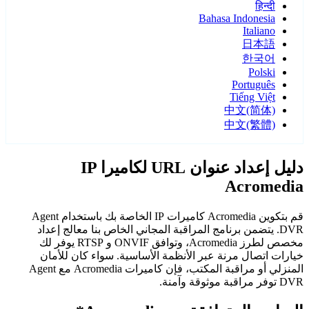
हिन्दी
Bahasa Indonesia
Italiano
日本語
한국어
Polski
Português
Tiếng Việt
中文(简体)
中文(繁體)
دليل إعداد عنوان URL لكاميرا IP
Acromedia
قم بتكوين Acromedia كاميرات IP الخاصة بك باستخدام Agent
DVR. يتضمن برنامج المراقبة المجاني الخاص بنا معالج إعداد
مخصص لطرز Acromedia، وتوافق ONVIF و RTSP يوفر لك
خيارات اتصال مرنة عبر الأنظمة الأساسية. سواء كان للأمان
المنزلي أو مراقبة المكتب، فإن كاميرات Acromedia مع Agent
DVR توفر مراقبة موثوقة وآمنة.