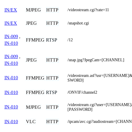
MJPEG
HTTP
IN/EX
/videostream.cgi?rate=11
JPEG
HTTP
IN/EX
/snapshot.cgi
IN-009
,
FFMPEG
RTSP
/12
IN-010
IN-009
,
JPEG
HTTP
/snap.jpg?JpegCam=[CHANNEL]
IN-010
/videostream.asf?usr=[USERNAME
IN-010
FFMPEG
HTTP
SWORD]
FFMPEG
RTSP
IN-010
/ONVIF/channel2
/videostream.cgi?user=[USERNAME
IN-010
MJPEG
HTTP
[PASSWORD]
VLC
HTTP
IN-010
/ipcam/avc.cgi?audiostream=[CHAN