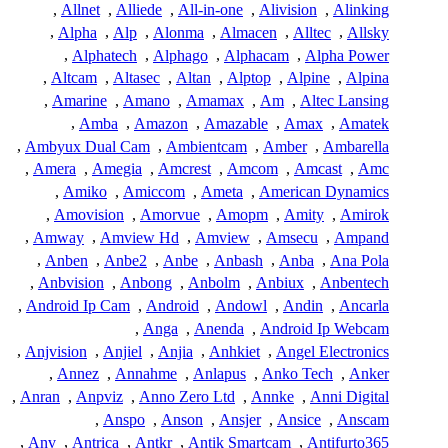
,
Allnet
,
Alliede
,
All-in-one
,
Alivision
,
Alinking
,
Alpha
,
Alp
,
Alonma
,
Almacen
,
Alltec
,
Allsky
,
Alphatech
,
Alphago
,
Alphacam
,
Alpha Power
,
Altcam
,
Altasec
,
Altan
,
Alptop
,
Alpine
,
Alpina
,
Amarine
,
Amano
,
Amamax
,
Am
,
Altec Lansing
,
Amba
,
Amazon
,
Amazable
,
Amax
,
Amatek
,
Ambyux Dual Cam
,
Ambientcam
,
Amber
,
Ambarella
,
Amera
,
Amegia
,
Amcrest
,
Amcom
,
Amcast
,
Amc
,
Amiko
,
Amiccom
,
Ameta
,
American Dynamics
,
Amovision
,
Amorvue
,
Amopm
,
Amity
,
Amirok
,
Amway
,
Amview Hd
,
Amview
,
Amsecu
,
Ampand
,
Anben
,
Anbe2
,
Anbe
,
Anbash
,
Anba
,
Ana Pola
,
Anbvision
,
Anbong
,
Anbolm
,
Anbiux
,
Anbentech
,
Android Ip Cam
,
Android
,
Andowl
,
Andin
,
Ancarla
,
Anga
,
Anenda
,
Android Ip Webcam
,
Anjvision
,
Anjiel
,
Anjia
,
Anhkiet
,
Angel Electronics
,
Annez
,
Annahme
,
Anlapus
,
Anko Tech
,
Anker
,
Anran
,
Anpviz
,
Anno Zero Ltd
,
Annke
,
Anni Digital
,
Anspo
,
Anson
,
Ansjer
,
Ansice
,
Anscam
,
Anv
,
Antrica
,
Antkr
,
Antik Smartcam
,
Antifurto365