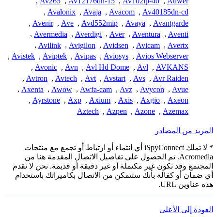
,
Av265
,
Av12176dn-15
,
Av102ip-40
,
Auwer
,
Avalonix
,
Avaja
,
Avacom
,
Av40185dn-cd
,
Avenir
,
Ave
,
Avd552mip
,
Avaya
,
Avantgarde
,
Avermedia
,
Averdigi
,
Aver
,
Aventura
,
Aventi
,
Avilink
,
Avigilon
,
Avidsen
,
Avicam
,
Avertx
,
Avistek
,
Aviptek
,
Avipas
,
Aviosys
,
Avios Webserver
,
Avonic
,
Avn
,
Avl Hd Dome
,
Avl
,
AVKANS
,
Avtron
,
Avtech
,
Avt
,
Avstart
,
Avs
,
Avr Raiden
,
Axenta
,
Awow
,
Awfa-cam
,
Avz
,
Avycon
,
Avue
,
Ayrstone
,
Axp
,
Axium
,
Axis
,
Axgio
,
Axeon
Aztech
,
Azpen
,
Azone
,
Azemax
المزيد من المصادر
* لا تملك iSpyConnect أي انتماء أو ارتباط أو تجمع مع منتجات
Acromedia. تم الحصول على تفاصيل الاتصال المقدمة هنا من
المجتمع وقد تكون غير مكتملة أو غير دقيقة أو قديمة. نحن لا نقدم
أي ضمان أو كفالة بأنك ستتمكن من الاتصال بكاميراتك باستخدام
هذه عناوين URL.
العودة إلى الأعلى