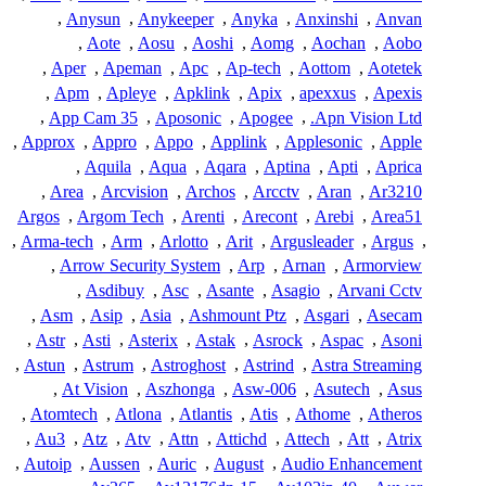
,
Anysun
,
Anykeeper
,
Anyka
,
Anxinshi
,
Anvan
,
Aote
,
Aosu
,
Aoshi
,
Aomg
,
Aochan
,
Aobo
,
Aper
,
Apeman
,
Apc
,
Ap-tech
,
Aottom
,
Aotetek
,
Apm
,
Apleye
,
Apklink
,
Apix
,
apexxus
,
Apexis
,
App Cam 35
,
Aposonic
,
Apogee
,
Apn Vision Ltd.
,
Approx
,
Appro
,
Appo
,
Applink
,
Applesonic
,
Apple
,
Aquila
,
Aqua
,
Aqara
,
Aptina
,
Apti
,
Aprica
,
Area
,
Arcvision
,
Archos
,
Arcctv
,
Aran
,
Ar3210
Argos
,
Argom Tech
,
Arenti
,
Arecont
,
Arebi
,
Area51
,
Arma-tech
,
Arm
,
Arlotto
,
Arit
,
Argusleader
,
Argus
,
,
Arrow Security System
,
Arp
,
Arnan
,
Armorview
,
Asdibuy
,
Asc
,
Asante
,
Asagio
,
Arvani Cctv
,
Asm
,
Asip
,
Asia
,
Ashmount Ptz
,
Asgari
,
Asecam
,
Astr
,
Asti
,
Asterix
,
Astak
,
Asrock
,
Aspac
,
Asoni
,
Astun
,
Astrum
,
Astroghost
,
Astrind
,
Astra Streaming
,
At Vision
,
Aszhonga
,
Asw-006
,
Asutech
,
Asus
,
Atomtech
,
Atlona
,
Atlantis
,
Atis
,
Athome
,
Atheros
,
Au3
,
Atz
,
Atv
,
Attn
,
Attichd
,
Attech
,
Att
,
Atrix
,
Autoip
,
Aussen
,
Auric
,
August
,
Audio Enhancement