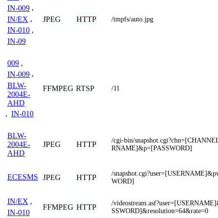
IN-009
,
IN/EX
,
JPEG
HTTP
/tmpfs/auto.jpg
IN-010
,
IN-09
009
,
IN-009
,
BLW-
FFMPEG
RTSP
/11
2004E-
AHD
,
IN-010
BLW-
/cgi-bin/snapshot.cgi?chn=[CHANN
JPEG
HTTP
2004E-
RNAME]&p=[PASSWORD]
AHD
/snapshot.cgi?user=[USERNAME]&
ECESMS
JPEG
HTTP
WORD]
IN/EX
,
/videostream.asf?user=[USERNAME
FFMPEG
HTTP
SSWORD]&resolution=64&rate=0
IN-010