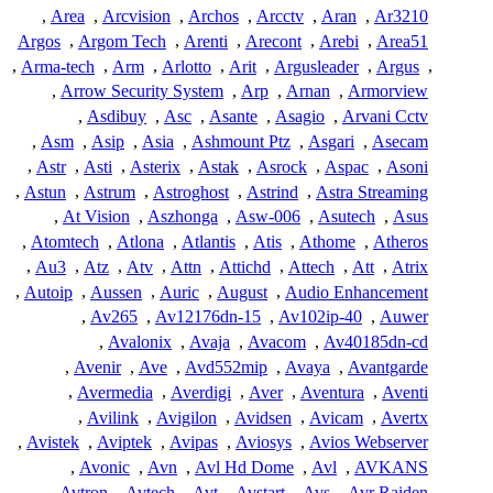
,
Area
,
Arcvision
,
Archos
,
Arcctv
,
Aran
,
Ar3210
Argos
,
Argom Tech
,
Arenti
,
Arecont
,
Arebi
,
Area51
,
Arma-tech
,
Arm
,
Arlotto
,
Arit
,
Argusleader
,
Argus
,
,
Arrow Security System
,
Arp
,
Arnan
,
Armorview
,
Asdibuy
,
Asc
,
Asante
,
Asagio
,
Arvani Cctv
,
Asm
,
Asip
,
Asia
,
Ashmount Ptz
,
Asgari
,
Asecam
,
Astr
,
Asti
,
Asterix
,
Astak
,
Asrock
,
Aspac
,
Asoni
,
Astun
,
Astrum
,
Astroghost
,
Astrind
,
Astra Streaming
,
At Vision
,
Aszhonga
,
Asw-006
,
Asutech
,
Asus
,
Atomtech
,
Atlona
,
Atlantis
,
Atis
,
Athome
,
Atheros
,
Au3
,
Atz
,
Atv
,
Attn
,
Attichd
,
Attech
,
Att
,
Atrix
,
Autoip
,
Aussen
,
Auric
,
August
,
Audio Enhancement
,
Av265
,
Av12176dn-15
,
Av102ip-40
,
Auwer
,
Avalonix
,
Avaja
,
Avacom
,
Av40185dn-cd
,
Avenir
,
Ave
,
Avd552mip
,
Avaya
,
Avantgarde
,
Avermedia
,
Averdigi
,
Aver
,
Aventura
,
Aventi
,
Avilink
,
Avigilon
,
Avidsen
,
Avicam
,
Avertx
,
Avistek
,
Aviptek
,
Avipas
,
Aviosys
,
Avios Webserver
,
Avonic
,
Avn
,
Avl Hd Dome
,
Avl
,
AVKANS
,
Avtron
,
Avtech
,
Avt
,
Avstart
,
Avs
,
Avr Raiden