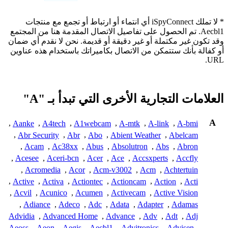
* لا تملك iSpyConnect أي انتماء أو ارتباط أو تجمع مع منتجات
Aecbl1. تم الحصول على تفاصيل الاتصال المقدمة هنا من المجتمع
وقد تكون غير مكتملة أو غير دقيقة أو قديمة. نحن لا نقدم أي ضمان
أو كفالة بأنك ستتمكن من الاتصال بكاميراتك باستخدام هذه عناوين
URL.
العلامات التجارية الأخرى التي تبدأ بـ "A"
A
,
Aanke
,
A4tech
,
A1webcam
,
A-mtk
,
A-link
,
A-bmi
,
Abr Security
,
Abr
,
Abo
,
Abient Weather
,
Abelcam
,
Acam
,
Ac38xx
,
Abus
,
Absolutron
,
Abs
,
Abron
,
Acesee
,
Aceri-bcn
,
Acer
,
Ace
,
Accsxperts
,
Accfly
,
Acromedia
,
Acor
,
Acm-v3002
,
Acm
,
Achtertuin
,
Active
,
Activa
,
Actiontec
,
Actioncam
,
Action
,
Acti
,
Acvil
,
Acunico
,
Acumen
,
Activecam
,
Active Vision
,
Adiance
,
Adeco
,
Adc
,
Adata
,
Adapter
,
Adamas
Advidia
,
Advanced Home
,
Advance
,
Adv
,
Adt
,
Adj
Aeoss
,
Aeon
,
Aegis
,
Aecbl1
,
Advitronics
,
Advisen
,