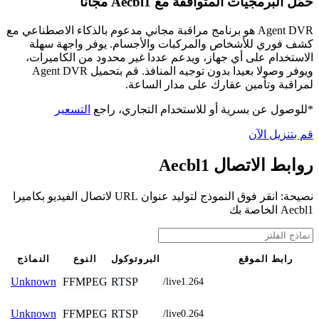
حمّل البرمجيات المتوافقة مع Aecbl1 مجانًا
Agent DVR هو برنامج مراقبة مجاني مدعوم بالذكاء الاصطناعي مع
كشف فوري للأشخاص والمركبات والأجسام. يوفر واجهة سهلة
الاستخدام على أي جهاز، ويدعم عددا غير محدود من الكاميرات،
ويوفر وصولا بعيدا بدون توجيه المنافذ. قم بتحميل Agent DVR
لمراقبة وتأمين عقارك على مدار الساعة.
التسعير
*للوصول عن بسرية أو للاستخدام التجاري، راجع
قم بتنزيل الآن
روابط الاتصال Aecbl1
نصيحة: انقر فوق النموذج لتوليد عنوان URL لاتصال الفيديو بكاميرا
Aecbl1 الخاصة بك
النماذج
النوع
البروتوكول
رابط الموقع
FFMPEG
RTSP
Unknown
/live1.264
FFMPEG
RTSP
Unknown
/live0.264