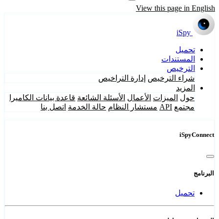
View this page in English
iSpy
تحميل
المستندات
الترخيص
إدارة التراخيص
شراء الترخيص
المزيد
قاعدة بيانات الكاميرا
الأسئلة الشائعة
الأعمال
الميزات
حول
اتصل بنا
حالة الخدمة
مستشار النظام
API
مجتمع
iSpyConnect
البرنامج
تحميل