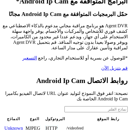
البرامج المتوافقة مع Android Ip Cam*
حمّل البرمجيات المتوافقة مع Android Ip Cam مجانًا
Agent DVR هو برنامج مراقبة مجاني مدعوم بالذكاء الاصطناعي مع
كشف فوري للأشخاص والمركبات والأجسام. يوفر واجهة سهلة
الاستخدام على أي جهاز، ويدعم عددا غير محدود من الكاميرات،
ويوفر وصولا بعيدا بدون توجيه المنافذ. قم بتحميل Agent DVR
لمراقبة وتأمين عقارك على مدار الساعة.
*للوصول عن بسرية أو للاستخدام التجاري، راجع
التسعير
قم بتنزيل الآن
روابط الاتصال Android Ip Cam
نصيحة: انقر فوق النموذج لتوليد عنوان URL لاتصال الفيديو بكاميرا
Android Ip Cam الخاصة بك
رابط الموقع
البروتوكول
النوع
النماذج
MJPEG
HTTP
Unknown
/videofeed