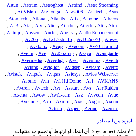
,
Astun
,
Astrum
,
Astroghost
,
Astrind
,
Astra Streaming
,
At Vision
,
Aszhonga
,
Asw-006
,
Asutech
,
Asus
,
Atomtech
,
Atlona
,
Atlantis
,
Atis
,
Athome
,
Atheros
,
Au3
,
Atz
,
Atv
,
Attn
,
Attichd
,
Attech
,
Att
,
Atrix
,
Autoip
,
Aussen
,
Auric
,
August
,
Audio Enhancement
,
Av265
,
Av12176dn-15
,
Av102ip-40
,
Auwer
,
Avalonix
,
Avaja
,
Avacom
,
Av40185dn-cd
,
Avenir
,
Ave
,
Avd552mip
,
Avaya
,
Avantgarde
,
Avermedia
,
Averdigi
,
Aver
,
Aventura
,
Aventi
,
Avilink
,
Avigilon
,
Avidsen
,
Avicam
,
Avertx
,
Avistek
,
Aviptek
,
Avipas
,
Aviosys
,
Avios Webserver
,
Avonic
,
Avn
,
Avl Hd Dome
,
Avl
,
AVKANS
,
Avtron
,
Avtech
,
Avt
,
Avstart
,
Avs
,
Avr Raiden
,
Axenta
,
Awow
,
Awfa-cam
,
Avz
,
Avycon
,
Avue
,
Ayrstone
,
Axp
,
Axium
,
Axis
,
Axgio
,
Axeon
Aztech
,
Azpen
,
Azone
,
Azemax
المزيد من المصادر
* لا تملك iSpyConnect أي انتماء أو ارتباط أو تجمع مع منتجات