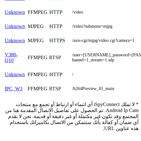
FFMPEG
HTTP
Unknown
/video
MJPEG
HTTP
Unknown
/video?submenu=mjpg
MJPEG
HTTPS
Unknown
/axis-cgi/mjpg/video.cgi?camera=1
V380-
/user=[USERNAME]_password=[P
FFMPEG
RTSP
hannel=1_stream=1.sdp
Q10
FFMPEG
HTTP
Unknown
/
FFMPEG
RTSP
IPC_W3
/h264Preview_01_main
* لا تملك iSpyConnect أي انتماء أو ارتباط أو تجمع مع منتجات
Android Ip Cam. تم الحصول على تفاصيل الاتصال المقدمة هنا من
المجتمع وقد تكون غير مكتملة أو غير دقيقة أو قديمة. نحن لا نقدم
أي ضمان أو كفالة بأنك ستتمكن من الاتصال بكاميراتك باستخدام
هذه عناوين URL.