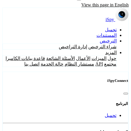
View this page in English
iSpy
تحميل
المستندات
الترخيص
شراء الترخيص
إدارة التراخيص
المزيد
حول
الميزات
الأعمال
الأسئلة الشائعة
قاعدة بيانات الكاميرا
مجتمع
API
مستشار النظام
حالة الخدمة
اتصل بنا
iSpyConnect
البرنامج
تحميل