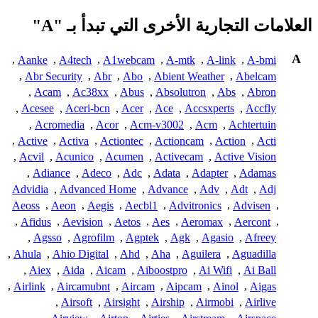
العلامات التجارية الأخرى التي تبدأ بـ "A"
A
,
Aanke
,
A4tech
,
A1webcam
,
A-mtk
,
A-link
,
A-bmi
,
Abr Security
,
Abr
,
Abo
,
Abient Weather
,
Abelcam
,
Acam
,
Ac38xx
,
Abus
,
Absolutron
,
Abs
,
Abron
,
Acesee
,
Aceri-bcn
,
Acer
,
Ace
,
Accsxperts
,
Accfly
,
Acromedia
,
Acor
,
Acm-v3002
,
Acm
,
Achtertuin
,
Active
,
Activa
,
Actiontec
,
Actioncam
,
Action
,
Acti
,
Acvil
,
Acunico
,
Acumen
,
Activecam
,
Active Vision
,
Adiance
,
Adeco
,
Adc
,
Adata
,
Adapter
,
Adamas
Advidia
,
Advanced Home
,
Advance
,
Adv
,
Adt
,
Adj
Aeoss
,
Aeon
,
Aegis
,
Aecbl1
,
Advitronics
,
Advisen
,
,
Afidus
,
Aevision
,
Aetos
,
Aes
,
Aeromax
,
Aercont
,
,
Agsso
,
Agrofilm
,
Agptek
,
Agk
,
Agasio
,
Afreey
,
Ahula
,
Ahio Digital
,
Ahd
,
Aha
,
Aguilera
,
Aguadilla
,
Aiex
,
Aida
,
Aicam
,
Aiboostpro
,
Ai Wifi
,
Ai Ball
,
Airlink
,
Aircamubnt
,
Aircam
,
Aipcam
,
Ainol
,
Aigas
,
Airsoft
,
Airsight
,
Airship
,
Airmobi
,
Airlive