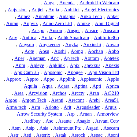
,
Anga
,
Anenda
,
Android Ip Webcam
,
Anjvision
,
Anjiel
,
Anjia
,
Anhkiet
,
Angel Electronics
,
Annez
,
Annahme
,
Anlapus
,
Anko Tech
,
Anker
,
Anran
,
Anpviz
,
Anno Zero Ltd
,
Annke
,
Anni Digital
,
Anspo
,
Anson
,
Ansjer
,
Ansice
,
Anscam
,
Anv
,
Antrica
,
Antkr
,
Antik Smartcam
,
Antifurto365
,
Anysun
,
Anykeeper
,
Anyka
,
Anxinshi
,
Anvan
,
Aote
,
Aosu
,
Aoshi
,
Aomg
,
Aochan
,
Aobo
,
Aper
,
Apeman
,
Apc
,
Ap-tech
,
Aottom
,
Aotetek
,
Apm
,
Apleye
,
Apklink
,
Apix
,
apexxus
,
Apexis
,
App Cam 35
,
Aposonic
,
Apogee
,
Apn Vision Ltd.
,
Approx
,
Appro
,
Appo
,
Applink
,
Applesonic
,
Apple
,
Aquila
,
Aqua
,
Aqara
,
Aptina
,
Apti
,
Aprica
,
Area
,
Arcvision
,
Archos
,
Arcctv
,
Aran
,
Ar3210
Argos
,
Argom Tech
,
Arenti
,
Arecont
,
Arebi
,
Area51
,
Arma-tech
,
Arm
,
Arlotto
,
Arit
,
Argusleader
,
Argus
,
,
Arrow Security System
,
Arp
,
Arnan
,
Armorview
,
Asdibuy
,
Asc
,
Asante
,
Asagio
,
Arvani Cctv
,
Asm
,
Asip
,
Asia
,
Ashmount Ptz
,
Asgari
,
Asecam
,
Astr
,
Asti
,
Asterix
,
Astak
,
Asrock
,
Aspac
,
Asoni