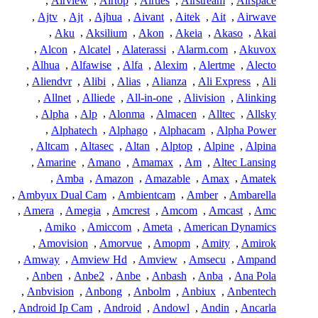
,
Airview
,
Airtop
,
Airties
,
Airstream
,
Airspace
,
Ajtv
,
Ajt
,
Ajhua
,
Aivant
,
Aitek
,
Ait
,
Airwave
,
Aku
,
Aksilium
,
Akon
,
Akeia
,
Akaso
,
Akai
,
Alcon
,
Alcatel
,
Alaterassi
,
Alarm.com
,
Akuvox
,
Alhua
,
Alfawise
,
Alfa
,
Alexim
,
Alertme
,
Alecto
,
Aliendvr
,
Alibi
,
Alias
,
Alianza
,
Ali Express
,
Ali
,
Allnet
,
Alliede
,
All-in-one
,
Alivision
,
Alinking
,
Alpha
,
Alp
,
Alonma
,
Almacen
,
Alltec
,
Allsky
,
Alphatech
,
Alphago
,
Alphacam
,
Alpha Power
,
Altcam
,
Altasec
,
Altan
,
Alptop
,
Alpine
,
Alpina
,
Amarine
,
Amano
,
Amamax
,
Am
,
Altec Lansing
,
Amba
,
Amazon
,
Amazable
,
Amax
,
Amatek
,
Ambyux Dual Cam
,
Ambientcam
,
Amber
,
Ambarella
,
Amera
,
Amegia
,
Amcrest
,
Amcom
,
Amcast
,
Amc
,
Amiko
,
Amiccom
,
Ameta
,
American Dynamics
,
Amovision
,
Amorvue
,
Amopm
,
Amity
,
Amirok
,
Amway
,
Amview Hd
,
Amview
,
Amsecu
,
Ampand
,
Anben
,
Anbe2
,
Anbe
,
Anbash
,
Anba
,
Ana Pola
,
Anbvision
,
Anbong
,
Anbolm
,
Anbiux
,
Anbentech
,
Android Ip Cam
,
Android
,
Andowl
,
Andin
,
Ancarla