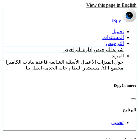
View this page in English
iSpy
تحميل
المستندات
الترخيص
شراء الترخيص
إدارة التراخيص
المزيد
حول
الميزات
الأعمال
الأسئلة الشائعة
قاعدة بيانات الكاميرا
مجتمع
API
مستشار النظام
حالة الخدمة
اتصل بنا
iSpyConnect
البرنامج
تحميل