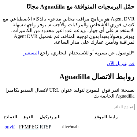
حمّل البرمجيات المتوافقة مع Aguadilla مجانًا
Agent DVR هو برنامج مراقبة مجاني مدعوم بالذكاء الاصطناعي مع
كشف فوري للأشخاص والمركبات والأجسام. يوفر واجهة سهلة
الاستخدام على أي جهاز، ويدعم عددا غير محدود من الكاميرات،
ويوفر وصولا بعيدا بدون توجيه المنافذ. قم بتحميل Agent DVR
لمراقبة وتأمين عقارك على مدار الساعة.
*للوصول عن بسرية أو للاستخدام التجاري، راجع
التسعير
قم بتنزيل الآن
روابط الاتصال Aguadilla
نصيحة: انقر فوق النموذج لتوليد عنوان URL لاتصال الفيديو بكاميرا
Aguadilla الخاصة بك
رابط الموقع
البروتوكول
النوع
النماذج
FFMPEG
RTSP
onvif
/live/main