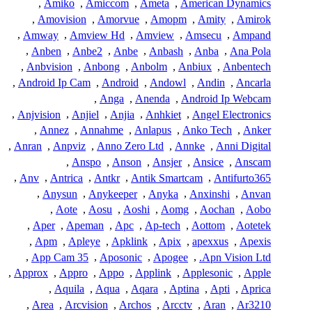
,
Amiko
,
Amiccom
,
Ameta
,
American Dynamics
,
Amovision
,
Amorvue
,
Amopm
,
Amity
,
Amirok
,
Amway
,
Amview Hd
,
Amview
,
Amsecu
,
Ampand
,
Anben
,
Anbe2
,
Anbe
,
Anbash
,
Anba
,
Ana Pola
,
Anbvision
,
Anbong
,
Anbolm
,
Anbiux
,
Anbentech
,
Android Ip Cam
,
Android
,
Andowl
,
Andin
,
Ancarla
,
Anga
,
Anenda
,
Android Ip Webcam
,
Anjvision
,
Anjiel
,
Anjia
,
Anhkiet
,
Angel Electronics
,
Annez
,
Annahme
,
Anlapus
,
Anko Tech
,
Anker
,
Anran
,
Anpviz
,
Anno Zero Ltd
,
Annke
,
Anni Digital
,
Anspo
,
Anson
,
Ansjer
,
Ansice
,
Anscam
,
Anv
,
Antrica
,
Antkr
,
Antik Smartcam
,
Antifurto365
,
Anysun
,
Anykeeper
,
Anyka
,
Anxinshi
,
Anvan
,
Aote
,
Aosu
,
Aoshi
,
Aomg
,
Aochan
,
Aobo
,
Aper
,
Apeman
,
Apc
,
Ap-tech
,
Aottom
,
Aotetek
,
Apm
,
Apleye
,
Apklink
,
Apix
,
apexxus
,
Apexis
,
App Cam 35
,
Aposonic
,
Apogee
,
Apn Vision Ltd.
,
Approx
,
Appro
,
Appo
,
Applink
,
Applesonic
,
Apple
,
Aquila
,
Aqua
,
Aqara
,
Aptina
,
Apti
,
Aprica
,
Area
,
Arcvision
,
Archos
,
Arcctv
,
Aran
,
Ar3210