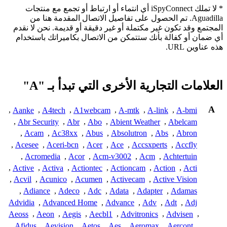
* لا تملك iSpyConnect أي انتماء أو ارتباط أو تجمع مع منتجات
Aguadilla. تم الحصول على تفاصيل الاتصال المقدمة هنا من
المجتمع وقد تكون غير مكتملة أو غير دقيقة أو قديمة. نحن لا نقدم
أي ضمان أو كفالة بأنك ستتمكن من الاتصال بكاميراتك باستخدام
هذه عناوين URL.
العلامات التجارية الأخرى التي تبدأ بـ "A"
A
,
Aanke
,
A4tech
,
A1webcam
,
A-mtk
,
A-link
,
A-bmi
,
Abr Security
,
Abr
,
Abo
,
Abient Weather
,
Abelcam
,
Acam
,
Ac38xx
,
Abus
,
Absolutron
,
Abs
,
Abron
,
Acesee
,
Aceri-bcn
,
Acer
,
Ace
,
Accsxperts
,
Accfly
,
Acromedia
,
Acor
,
Acm-v3002
,
Acm
,
Achtertuin
,
Active
,
Activa
,
Actiontec
,
Actioncam
,
Action
,
Acti
,
Acvil
,
Acunico
,
Acumen
,
Activecam
,
Active Vision
,
Adiance
,
Adeco
,
Adc
,
Adata
,
Adapter
,
Adamas
Advidia
,
Advanced Home
,
Advance
,
Adv
,
Adt
,
Adj
Aeoss
,
Aeon
,
Aegis
,
Aecbl1
,
Advitronics
,
Advisen
,
,
Afidus
,
Aevision
,
Aetos
,
Aes
,
Aeromax
,
Aercont
,