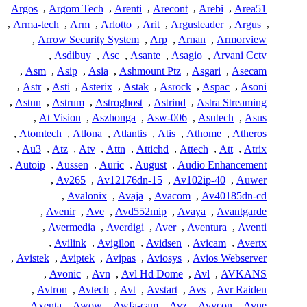
Argos
,
Argom Tech
,
Arenti
,
Arecont
,
Arebi
,
Area51
,
Arma-tech
,
Arm
,
Arlotto
,
Arit
,
Argusleader
,
Argus
,
,
Arrow Security System
,
Arp
,
Arnan
,
Armorview
,
Asdibuy
,
Asc
,
Asante
,
Asagio
,
Arvani Cctv
,
Asm
,
Asip
,
Asia
,
Ashmount Ptz
,
Asgari
,
Asecam
,
Astr
,
Asti
,
Asterix
,
Astak
,
Asrock
,
Aspac
,
Asoni
,
Astun
,
Astrum
,
Astroghost
,
Astrind
,
Astra Streaming
,
At Vision
,
Aszhonga
,
Asw-006
,
Asutech
,
Asus
,
Atomtech
,
Atlona
,
Atlantis
,
Atis
,
Athome
,
Atheros
,
Au3
,
Atz
,
Atv
,
Attn
,
Attichd
,
Attech
,
Att
,
Atrix
,
Autoip
,
Aussen
,
Auric
,
August
,
Audio Enhancement
,
Av265
,
Av12176dn-15
,
Av102ip-40
,
Auwer
,
Avalonix
,
Avaja
,
Avacom
,
Av40185dn-cd
,
Avenir
,
Ave
,
Avd552mip
,
Avaya
,
Avantgarde
,
Avermedia
,
Averdigi
,
Aver
,
Aventura
,
Aventi
,
Avilink
,
Avigilon
,
Avidsen
,
Avicam
,
Avertx
,
Avistek
,
Aviptek
,
Avipas
,
Aviosys
,
Avios Webserver
,
Avonic
,
Avn
,
Avl Hd Dome
,
Avl
,
AVKANS
,
Avtron
,
Avtech
,
Avt
,
Avstart
,
Avs
,
Avr Raiden
,
Axenta
,
Awow
,
Awfa-cam
,
Avz
,
Avycon
,
Avue