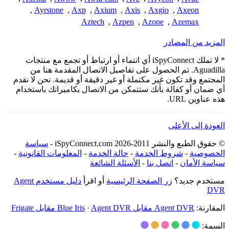
,
Ayrstone
,
Axp
,
Axium
,
Axis
,
Axgio
,
Axeon
Aztech
,
Azpen
,
Azone
,
Azemax
المزيد من المصادر
* لا تملك iSpyConnect أي انتماء أو ارتباط أو تجمع مع منتجات
Aguadilla. تم الحصول على تفاصيل الاتصال المقدمة هنا من
المجتمع وقد تكون غير مكتملة أو غير دقيقة أو قديمة. نحن لا نقدم
أي ضمان أو كفالة بأنك ستتمكن من الاتصال بكاميراتك باستخدام
هذه عناوين URL.
العودة إلى الأعلى
© حقوق الطبع والنشر 2011-2026 iSpyConnect.com -
سياسة
الخصوصية
-
شروط الخدمة
-
حالة الخدمة
-
المعلومات القانونية
-
سياسة الأمان
-
اتصل بنا
-
الأسئلة الشائعة
مستخدم جديد؟
زر الصفحة الرئيسية
أو اقرأ
دليل مستخدم Agent
DVR
المقارنة:
Agent DVR مقابل Blue Iris
Agent DVR مقابل Frigate
·
السمة: