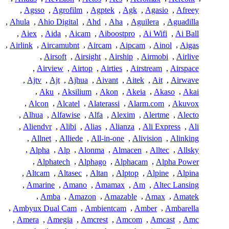
,
Agsso
,
Agrofilm
,
Agptek
,
Agk
,
Agasio
,
Afreey
,
Ahula
,
Ahio Digital
,
Ahd
,
Aha
,
Aguilera
,
Aguadilla
,
Aiex
,
Aida
,
Aicam
,
Aiboostpro
,
Ai Wifi
,
Ai Ball
,
Airlink
,
Aircamubnt
,
Aircam
,
Aipcam
,
Ainol
,
Aigas
,
Airsoft
,
Airsight
,
Airship
,
Airmobi
,
Airlive
,
Airview
,
Airtop
,
Airties
,
Airstream
,
Airspace
,
Ajtv
,
Ajt
,
Ajhua
,
Aivant
,
Aitek
,
Ait
,
Airwave
,
Aku
,
Aksilium
,
Akon
,
Akeia
,
Akaso
,
Akai
,
Alcon
,
Alcatel
,
Alaterassi
,
Alarm.com
,
Akuvox
,
Alhua
,
Alfawise
,
Alfa
,
Alexim
,
Alertme
,
Alecto
,
Aliendvr
,
Alibi
,
Alias
,
Alianza
,
Ali Express
,
Ali
,
Allnet
,
Alliede
,
All-in-one
,
Alivision
,
Alinking
,
Alpha
,
Alp
,
Alonma
,
Almacen
,
Alltec
,
Allsky
,
Alphatech
,
Alphago
,
Alphacam
,
Alpha Power
,
Altcam
,
Altasec
,
Altan
,
Alptop
,
Alpine
,
Alpina
,
Amarine
,
Amano
,
Amamax
,
Am
,
Altec Lansing
,
Amba
,
Amazon
,
Amazable
,
Amax
,
Amatek
,
Ambyux Dual Cam
,
Ambientcam
,
Amber
,
Ambarella
,
Amera
,
Amegia
,
Amcrest
,
Amcom
,
Amcast
,
Amc