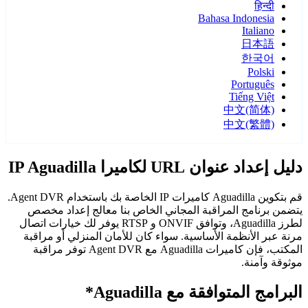
हिन्दी
Bahasa Indonesia
Italiano
日本語
한국어
Polski
Português
Tiếng Việt
中文(简体)
中文(繁體)
دليل إعداد عنوان URL لكاميرا IP Aguadilla
قم بتكوين Aguadilla كاميرات IP الخاصة بك باستخدام Agent DVR.
يتضمن برنامج المراقبة المجاني الخاص بنا معالج إعداد مخصص
لطرز Aguadilla، وتوافق ONVIF و RTSP يوفر لك خيارات اتصال
مرنة عبر الأنظمة الأساسية. سواء كان للأمان المنزلي أو مراقبة
المكتب، فإن كاميرات Aguadilla مع Agent DVR توفر مراقبة
موثوقة وآمنة.
البرامج المتوافقة مع Aguadilla*