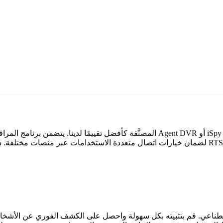
عملية الإعداد بأكملها. بالإضافة إلى ذلك، استفد من توافق ONVIF و RTSP لضمان خيارات اتصال متعدد
اقبة بالذكاء الاصطناعي. قم بتثبيته بكل سهولة واحصل على الكشف الفوري عن 