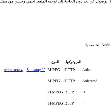
البروتوكول
النوع
MJPEG
HTTP
,
redmi-note4
,
Samsung J2
/video
MJPEG
HTTP
/videofeed
FFMPEG
RTSP
/11
FFMPEG
RTSP
/