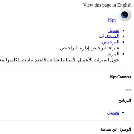
View this page in English
iSpy
تحميل
المستندات
الترخيص
شراء الترخيص
إدارة التراخيص
المزيد
حول
الميزات
الأعمال
الأسئلة الشائعة
قاعدة بيانات الكاميرا
مج
iSpyConnect
البرنامج
تحميل
الوصول عن بساطة