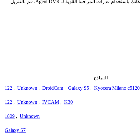
الاستخدام على أي جهاز، تدعم عددًا غير محدود من الكاميرات، وتبسط الوصول عن بعد دون الحاجة إلى توجيه المنفذ. احمي وحسن من ممتلكاتك باستخدام قدرات المراقبة القوية لـ Agent DVR. قم بالتنزيل
النماذج
122
,
Unknown
,
DroidCam
,
Galaxy S5
,
Kyocera Milano c5120
122
,
Unknown
,
IVCAM
,
K30
1809
,
Unknown
Galaxy S7