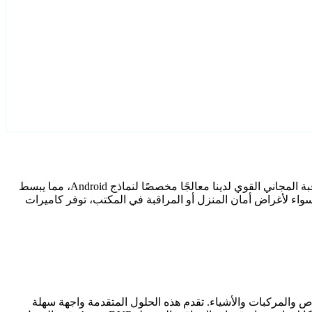
قم بتكوين كاميرات Android IP الخاصة بك بكفاءة باستخدام تطبيقات iSpy أو Agent DVR المصنَّفة كأفضل تقييمًا لدينا. يتضمن برنامج المراقبة المجاني القوي لدينا معالجًا مخصصًا لنماذج Android، مما يبسط
ة الاستخدامات عبر منصات مختلفة. سواء لأغراض أمان المنزل أو المراقبة في المكتب، توفر كاميرات
الأشخاص والمركبات والأشياء. تقدم هذه الحلول المتقدمة واجهة سهلة