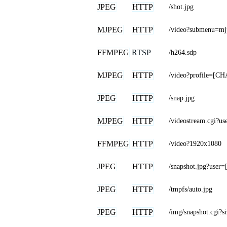
JPEG
HTTP
/shot.jpg
MJPEG
HTTP
/video?submenu=mj
FFMPEG
RTSP
/h264.sdp
MJPEG
HTTP
/video?profile=[
JPEG
HTTP
/snap.jpg
MJPEG
HTTP
/videostream.cgi
FFMPEG
HTTP
/video?1920x1080
JPEG
HTTP
/snapshot.jpg?u
JPEG
HTTP
/tmpfs/auto.jpg
JPEG
HTTP
/img/snapshot.cgi?s