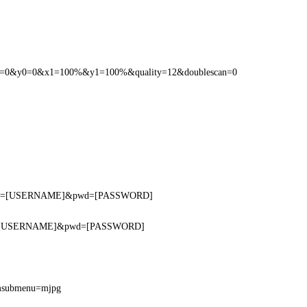
x0=0&y0=0&x1=100%&y1=100%&quality=12&doublescan=0
f?usr=[USERNAME]&pwd=[PASSWORD]
ser=[USERNAME]&pwd=[PASSWORD]
?msubmenu=mjpg