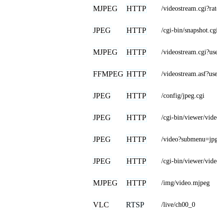
MJPEG
HTTP
/videostream.cg
JPEG
HTTP
/cgi-bin/snapshot.cg
MJPEG
HTTP
/videostream.cgi
FFMPEG
HTTP
/videostream.as
JPEG
HTTP
/config/jpeg.cgi
JPEG
HTTP
/cgi-bin/viewer/v
JPEG
HTTP
/video?submenu=jp
JPEG
HTTP
/cgi-bin/viewer/vide
MJPEG
HTTP
/img/video.mjpeg
VLC
RTSP
/live/ch00_0