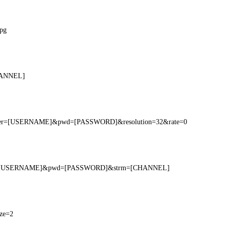
pg
CHANNEL]
?user=[USERNAME]&pwd=[PASSWORD]&resolution=32&rate=0
ser=[USERNAME]&pwd=[PASSWORD]&strm=[CHANNEL]
ize=2