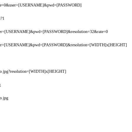
i?rate=0&user=[USERNAME]&pwd=[PASSWORD]
i?1
?user=[USERNAME]&pwd=[PASSWORD]&resolution=32&rate=0
f?user=[USERNAME]&pwd=[PASSWORD]&resolution=[WIDTH]x[HEIGHT]
ideo.jpg?resolution=[WIDTH]x[HEIGHT]
g
o.jpg