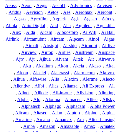
Aeoss
,
Aeon
,
Aegis
,
Aecbl1
,
Advitronics
,
Advisen
,
,
Afidus
,
Aevision
,
Aetos
,
Aes
,
Aeromax
,
Aercont
,
,
Agsso
,
Agrofilm
,
Agptek
,
Agk
,
Agasio
,
Afreey
,
Ahula
,
Ahio Digital
,
Ahd
,
Aha
,
Aguilera
,
Aguadilla
,
Aiex
,
Aida
,
Aicam
,
Aiboostpro
,
Ai Wifi
,
Ai Ball
,
Airlink
,
Aircamubnt
,
Aircam
,
Aipcam
,
Ainol
,
Aigas
,
Airsoft
,
Airsight
,
Airship
,
Airmobi
,
Airlive
,
Airview
,
Airtop
,
Airties
,
Airstream
,
Airspace
,
Ajtv
,
Ajt
,
Ajhua
,
Aivant
,
Aitek
,
Ait
,
Airwave
,
Aku
,
Aksilium
,
Akon
,
Akeia
,
Akaso
,
Akai
,
Alcon
,
Alcatel
,
Alaterassi
,
Alarm.com
,
Akuvox
,
Alhua
,
Alfawise
,
Alfa
,
Alexim
,
Alertme
,
Alecto
,
Aliendvr
,
Alibi
,
Alias
,
Alianza
,
Ali Express
,
Ali
,
Allnet
,
Alliede
,
All-in-one
,
Alivision
,
Alinking
,
Alpha
,
Alp
,
Alonma
,
Almacen
,
Alltec
,
Allsky
,
Alphatech
,
Alphago
,
Alphacam
,
Alpha Power
,
Altcam
,
Altasec
,
Altan
,
Alptop
,
Alpine
,
Alpina
,
Amarine
,
Amano
,
Amamax
,
Am
,
Altec Lansing
,
Amba
,
Amazon
,
Amazable
,
Amax
,
Amatek