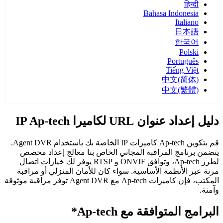
हिन्दी
Bahasa Indonesia
Italiano
日本語
한국어
Polski
Português
Tiếng Việt
中文(简体)
中文(繁體)
دليل إعداد عنوان URL لكاميرا IP Ap-tech
قم بتكوين Ap-tech كاميرات IP الخاصة بك باستخدام Agent DVR.
يتضمن برنامج المراقبة المجاني الخاص بنا معالج إعداد مخصص
لطرز Ap-tech، وتوافق ONVIF و RTSP يوفر لك خيارات اتصال
مرنة عبر الأنظمة الأساسية. سواء كان للأمان المنزلي أو مراقبة
المكتب، فإن كاميرات Ap-tech مع Agent DVR توفر مراقبة موثوقة
وآمنة.
البرامج المتوافقة مع Ap-tech*