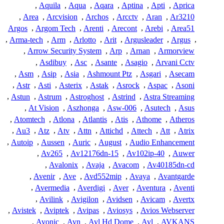
,
Aquila
,
Aqua
,
Aqara
,
Aptina
,
Apti
,
Aprica
,
Area
,
Arcvision
,
Archos
,
Arcctv
,
Aran
,
Ar3210
Argos
,
Argom Tech
,
Arenti
,
Arecont
,
Arebi
,
Area51
,
Arma-tech
,
Arm
,
Arlotto
,
Arit
,
Argusleader
,
Argus
,
,
Arrow Security System
,
Arp
,
Arnan
,
Armorview
,
Asdibuy
,
Asc
,
Asante
,
Asagio
,
Arvani Cctv
,
Asm
,
Asip
,
Asia
,
Ashmount Ptz
,
Asgari
,
Asecam
,
Astr
,
Asti
,
Asterix
,
Astak
,
Asrock
,
Aspac
,
Asoni
,
Astun
,
Astrum
,
Astroghost
,
Astrind
,
Astra Streaming
,
At Vision
,
Aszhonga
,
Asw-006
,
Asutech
,
Asus
,
Atomtech
,
Atlona
,
Atlantis
,
Atis
,
Athome
,
Atheros
,
Au3
,
Atz
,
Atv
,
Attn
,
Attichd
,
Attech
,
Att
,
Atrix
,
Autoip
,
Aussen
,
Auric
,
August
,
Audio Enhancement
,
Av265
,
Av12176dn-15
,
Av102ip-40
,
Auwer
,
Avalonix
,
Avaja
,
Avacom
,
Av40185dn-cd
,
Avenir
,
Ave
,
Avd552mip
,
Avaya
,
Avantgarde
,
Avermedia
,
Averdigi
,
Aver
,
Aventura
,
Aventi
,
Avilink
,
Avigilon
,
Avidsen
,
Avicam
,
Avertx
,
Avistek
,
Aviptek
,
Avipas
,
Aviosys
,
Avios Webserver
,
Avonic
,
Avn
,
Avl Hd Dome
,
Avl
,
AVKANS