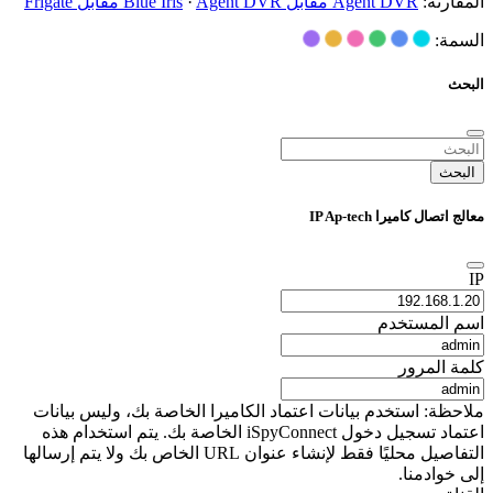
المقارنة:
Agent DVR مقابل Blue Iris
Agent DVR مقابل Frigate
·
السمة:
البحث
البحث
معالج اتصال كاميرا IP Ap-tech
IP
اسم المستخدم
كلمة المرور
ملاحظة: استخدم بيانات اعتماد الكاميرا الخاصة بك، وليس بيانات
اعتماد تسجيل دخول iSpyConnect الخاصة بك. يتم استخدام هذه
التفاصيل محليًا فقط لإنشاء عنوان URL الخاص بك ولا يتم إرسالها
إلى خوادمنا.