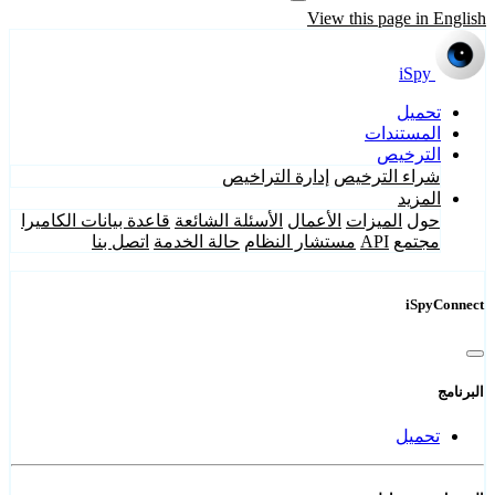
View this page in English
iSpy
تحميل
المستندات
الترخيص
شراء الترخيص
إدارة التراخيص
المزيد
حول
الميزات
الأعمال
الأسئلة الشائعة
قاعدة بيانات الكاميرا
مجتمع
API
مستشار النظام
حالة الخدمة
اتصل بنا
iSpyConnect
البرنامج
تحميل