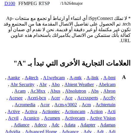
FFMPEG
RTSP
D100
/1/h264major
* لا تملك iSpyConnect أي انتماء أو ارتباط أو تجمع مع منتجات Ap-
tech. تم الحصول على تفاصيل الاتصال المقدمة هنا من المجتمع وقد
تكون غير مكتملة أو غير دقيقة أو قديمة. نحن لا نقدم أي ضمان أو
كفالة بأنك ستتمكن من الاتصال بكاميراتك باستخدام هذه عناوين
URL.
العلامات التجارية الأخرى التي تبدأ بـ "A"
A
,
Aanke
,
A4tech
,
A1webcam
,
A-mtk
,
A-link
,
A-bmi
,
Abr Security
,
Abr
,
Abo
,
Abient Weather
,
Abelcam
,
Acam
,
Ac38xx
,
Abus
,
Absolutron
,
Abs
,
Abron
,
Acesee
,
Aceri-bcn
,
Acer
,
Ace
,
Accsxperts
,
Accfly
,
Acromedia
,
Acor
,
Acm-v3002
,
Acm
,
Achtertuin
,
Active
,
Activa
,
Actiontec
,
Actioncam
,
Action
,
Acti
,
Acvil
,
Acunico
,
Acumen
,
Activecam
,
Active Vision
,
Adiance
,
Adeco
,
Adc
,
Adata
,
Adapter
,
Adamas
Advidia
,
Advanced Home
,
Advance
,
Adv
,
Adt
,
Adj