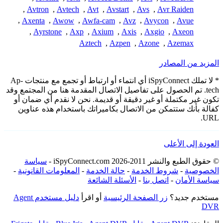
,
Avtron
,
Avtech
,
Avt
,
Avstart
,
Avs
,
Avr Raiden
,
Axenta
,
Awow
,
Awfa-cam
,
Avz
,
Avycon
,
Avue
,
Ayrstone
,
Axp
,
Axium
,
Axis
,
Axgio
,
Axeon
Aztech
,
Azpen
,
Azone
,
Azemax
المزيد من المصادر
* لا تملك iSpyConnect أي انتماء أو ارتباط أو تجمع مع منتجات Ap-
tech. تم الحصول على تفاصيل الاتصال المقدمة هنا من المجتمع وقد
تكون غير مكتملة أو غير دقيقة أو قديمة. نحن لا نقدم أي ضمان أو
كفالة بأنك ستتمكن من الاتصال بكاميراتك باستخدام هذه عناوين
URL.
العودة إلى الأعلى
© حقوق الطبع والنشر 2011-2026 iSpyConnect.com -
سياسة
الخصوصية
-
شروط الخدمة
-
حالة الخدمة
-
المعلومات القانونية
-
سياسة الأمان
-
اتصل بنا
-
الأسئلة الشائعة
مستخدم جديد؟
زر الصفحة الرئيسية
أو اقرأ
دليل مستخدم Agent
DVR