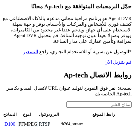
حمّل البرمجيات المتوافقة مع Ap-tech مجانًا
Agent DVR هو برنامج مراقبة مجاني مدعوم بالذكاء الاصطناعي مع
كشف فوري للأشخاص والمركبات والأجسام. يوفر واجهة سهلة
الاستخدام على أي جهاز، ويدعم عددا غير محدود من الكاميرات،
ويوفر وصولا بعيدا بدون توجيه المنافذ. قم بتحميل Agent DVR
لمراقبة وتأمين عقارك على مدار الساعة.
*للوصول عن بسرية أو للاستخدام التجاري، راجع
التسعير
قم بتنزيل الآن
روابط الاتصال Ap-tech
نصيحة: انقر فوق النموذج لتوليد عنوان URL لاتصال الفيديو بكاميرا
Ap-tech الخاصة بك
رابط الموقع
البروتوكول
النوع
النماذج
FFMPEG
RTSP
D100
/h264_stream