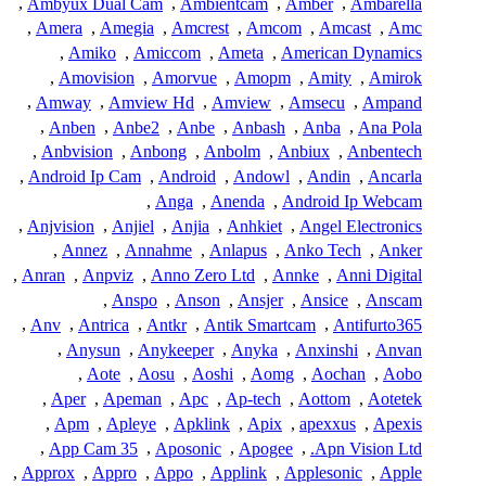
,
Ambyux Dual Cam
,
Ambientcam
,
Amber
,
Ambarella
,
Amera
,
Amegia
,
Amcrest
,
Amcom
,
Amcast
,
Amc
,
Amiko
,
Amiccom
,
Ameta
,
American Dynamics
,
Amovision
,
Amorvue
,
Amopm
,
Amity
,
Amirok
,
Amway
,
Amview Hd
,
Amview
,
Amsecu
,
Ampand
,
Anben
,
Anbe2
,
Anbe
,
Anbash
,
Anba
,
Ana Pola
,
Anbvision
,
Anbong
,
Anbolm
,
Anbiux
,
Anbentech
,
Android Ip Cam
,
Android
,
Andowl
,
Andin
,
Ancarla
,
Anga
,
Anenda
,
Android Ip Webcam
,
Anjvision
,
Anjiel
,
Anjia
,
Anhkiet
,
Angel Electronics
,
Annez
,
Annahme
,
Anlapus
,
Anko Tech
,
Anker
,
Anran
,
Anpviz
,
Anno Zero Ltd
,
Annke
,
Anni Digital
,
Anspo
,
Anson
,
Ansjer
,
Ansice
,
Anscam
,
Anv
,
Antrica
,
Antkr
,
Antik Smartcam
,
Antifurto365
,
Anysun
,
Anykeeper
,
Anyka
,
Anxinshi
,
Anvan
,
Aote
,
Aosu
,
Aoshi
,
Aomg
,
Aochan
,
Aobo
,
Aper
,
Apeman
,
Apc
,
Ap-tech
,
Aottom
,
Aotetek
,
Apm
,
Apleye
,
Apklink
,
Apix
,
apexxus
,
Apexis
,
App Cam 35
,
Aposonic
,
Apogee
,
Apn Vision Ltd.
,
Approx
,
Appro
,
Appo
,
Applink
,
Applesonic
,
Apple