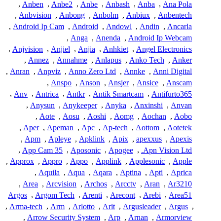
,
Anben
,
Anbe2
,
Anbe
,
Anbash
,
Anba
,
Ana Pola
,
Anbvision
,
Anbong
,
Anbolm
,
Anbiux
,
Anbentech
,
Android Ip Cam
,
Android
,
Andowl
,
Andin
,
Ancarla
,
Anga
,
Anenda
,
Android Ip Webcam
,
Anjvision
,
Anjiel
,
Anjia
,
Anhkiet
,
Angel Electronics
,
Annez
,
Annahme
,
Anlapus
,
Anko Tech
,
Anker
,
Anran
,
Anpviz
,
Anno Zero Ltd
,
Annke
,
Anni Digital
,
Anspo
,
Anson
,
Ansjer
,
Ansice
,
Anscam
,
Anv
,
Antrica
,
Antkr
,
Antik Smartcam
,
Antifurto365
,
Anysun
,
Anykeeper
,
Anyka
,
Anxinshi
,
Anvan
,
Aote
,
Aosu
,
Aoshi
,
Aomg
,
Aochan
,
Aobo
,
Aper
,
Apeman
,
Apc
,
Ap-tech
,
Aottom
,
Aotetek
,
Apm
,
Apleye
,
Apklink
,
Apix
,
apexxus
,
Apexis
,
App Cam 35
,
Aposonic
,
Apogee
,
Apn Vision Ltd.
,
Approx
,
Appro
,
Appo
,
Applink
,
Applesonic
,
Apple
,
Aquila
,
Aqua
,
Aqara
,
Aptina
,
Apti
,
Aprica
,
Area
,
Arcvision
,
Archos
,
Arcctv
,
Aran
,
Ar3210
Argos
,
Argom Tech
,
Arenti
,
Arecont
,
Arebi
,
Area51
,
Arma-tech
,
Arm
,
Arlotto
,
Arit
,
Argusleader
,
Argus
,
,
Arrow Security System
,
Arp
,
Arnan
,
Armorview