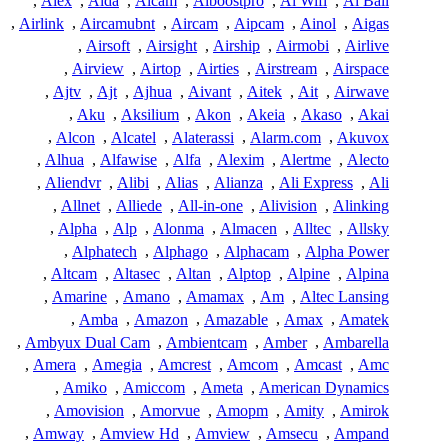
,
Aiex
,
Aida
,
Aicam
,
Aiboostpro
,
Ai Wifi
,
Ai Ball
,
Airlink
,
Aircamubnt
,
Aircam
,
Aipcam
,
Ainol
,
Aigas
,
Airsoft
,
Airsight
,
Airship
,
Airmobi
,
Airlive
,
Airview
,
Airtop
,
Airties
,
Airstream
,
Airspace
,
Ajtv
,
Ajt
,
Ajhua
,
Aivant
,
Aitek
,
Ait
,
Airwave
,
Aku
,
Aksilium
,
Akon
,
Akeia
,
Akaso
,
Akai
,
Alcon
,
Alcatel
,
Alaterassi
,
Alarm.com
,
Akuvox
,
Alhua
,
Alfawise
,
Alfa
,
Alexim
,
Alertme
,
Alecto
,
Aliendvr
,
Alibi
,
Alias
,
Alianza
,
Ali Express
,
Ali
,
Allnet
,
Alliede
,
All-in-one
,
Alivision
,
Alinking
,
Alpha
,
Alp
,
Alonma
,
Almacen
,
Alltec
,
Allsky
,
Alphatech
,
Alphago
,
Alphacam
,
Alpha Power
,
Altcam
,
Altasec
,
Altan
,
Alptop
,
Alpine
,
Alpina
,
Amarine
,
Amano
,
Amamax
,
Am
,
Altec Lansing
,
Amba
,
Amazon
,
Amazable
,
Amax
,
Amatek
,
Ambyux Dual Cam
,
Ambientcam
,
Amber
,
Ambarella
,
Amera
,
Amegia
,
Amcrest
,
Amcom
,
Amcast
,
Amc
,
Amiko
,
Amiccom
,
Ameta
,
American Dynamics
,
Amovision
,
Amorvue
,
Amopm
,
Amity
,
Amirok
,
Amway
,
Amview Hd
,
Amview
,
Amsecu
,
Ampand