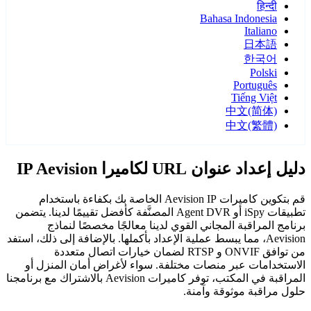
हिन्दी
Bahasa Indonesia
Italiano
日本語
한국어
Polski
Português
Tiếng Việt
中文(简体)
中文(繁體)
دليل إعداد عنوان URL لكاميرا IP Aevision
قم بتكوين كاميرات Aevision IP الخاصة بك بكفاءة باستخدام
تطبيقات iSpy أو Agent DVR المصنَّفة كأفضل تقييمًا لدينا. يتضمن
برنامج المراقبة المجاني القوي لدينا معالجًا مخصصًا لنماذج
Aevision، مما يبسط عملية الإعداد بأكملها. بالإضافة إلى ذلك، استفد
من توافق ONVIF و RTSP لضمان خيارات اتصال متعددة
الاستخدامات عبر منصات مختلفة. سواء لأغراض أمان المنزل أو
المراقبة في المكتب، توفر كاميرات Aevision بالاشتراك مع برنامجنا
حلول مراقبة موثوقة وآمنة.