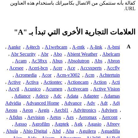
كفالة بأنه ستتمكن من الاتصال بكاميراتك باستخدام هذه العناوين
URL.
العلامات التجارية الأخرى التي تبدأ بـ "A"
A
,
Aanke
,
A4tech
,
A1webcam
,
A-mtk
,
A-link
,
A-bmi
,
Abr Security
,
Abr
,
Abo
,
Abient Weather
,
Abelcam
,
Acam
,
Ac38xx
,
Abus
,
Absolutron
,
Abs
,
Abron
,
Acesee
,
Aceri-bcn
,
Acer
,
Ace
,
Accsxperts
,
Accfly
,
Acromedia
,
Acor
,
Acm-v3002
,
Acm
,
Achtertuin
,
Active
,
Activa
,
Actiontec
,
Actioncam
,
Action
,
Acti
,
Acvil
,
Acunico
,
Acumen
,
Activecam
,
Active Vision
,
Adiance
,
Adeco
,
Adc
,
Adata
,
Adapter
,
Adamas
Advidia
,
Advanced Home
,
Advance
,
Adv
,
Adt
,
Adj
Aeoss
,
Aeon
,
Aegis
,
Aecbl1
,
Advitronics
,
Advisen
,
,
Afidus
,
Aevision
,
Aetos
,
Aes
,
Aeromax
,
Aercont
,
,
Agsso
,
Agrofilm
,
Agptek
,
Agk
,
Agasio
,
Afreey
,
Ahula
,
Ahio Digital
,
Ahd
,
Aha
,
Aguilera
,
Aguadilla