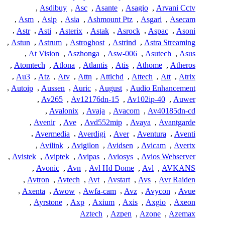
,
Asdibuy
,
Asc
,
Asante
,
Asagio
,
Arvani Cctv
,
Asm
,
Asip
,
Asia
,
Ashmount Ptz
,
Asgari
,
Asecam
,
Astr
,
Asti
,
Asterix
,
Astak
,
Asrock
,
Aspac
,
Asoni
,
Astun
,
Astrum
,
Astroghost
,
Astrind
,
Astra Streaming
,
At Vision
,
Aszhonga
,
Asw-006
,
Asutech
,
Asus
,
Atomtech
,
Atlona
,
Atlantis
,
Atis
,
Athome
,
Atheros
,
Au3
,
Atz
,
Atv
,
Attn
,
Attichd
,
Attech
,
Att
,
Atrix
,
Autoip
,
Aussen
,
Auric
,
August
,
Audio Enhancement
,
Av265
,
Av12176dn-15
,
Av102ip-40
,
Auwer
,
Avalonix
,
Avaja
,
Avacom
,
Av40185dn-cd
,
Avenir
,
Ave
,
Avd552mip
,
Avaya
,
Avantgarde
,
Avermedia
,
Averdigi
,
Aver
,
Aventura
,
Aventi
,
Avilink
,
Avigilon
,
Avidsen
,
Avicam
,
Avertx
,
Avistek
,
Aviptek
,
Avipas
,
Aviosys
,
Avios Webserver
,
Avonic
,
Avn
,
Avl Hd Dome
,
Avl
,
AVKANS
,
Avtron
,
Avtech
,
Avt
,
Avstart
,
Avs
,
Avr Raiden
,
Axenta
,
Awow
,
Awfa-cam
,
Avz
,
Avycon
,
Avue
,
Ayrstone
,
Axp
,
Axium
,
Axis
,
Axgio
,
Axeon
Aztech
,
Azpen
,
Azone
,
Azemax