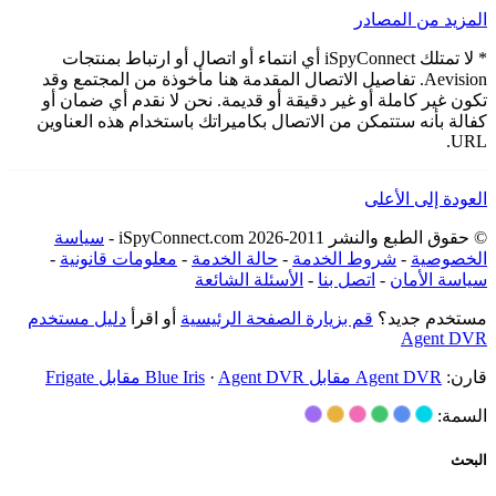
المزيد من المصادر
* لا تمتلك iSpyConnect أي انتماء أو اتصال أو ارتباط بمنتجات
Aevision. تفاصيل الاتصال المقدمة هنا مأخوذة من المجتمع وقد
تكون غير كاملة أو غير دقيقة أو قديمة. نحن لا نقدم أي ضمان أو
كفالة بأنه ستتمكن من الاتصال بكاميراتك باستخدام هذه العناوين
URL.
العودة إلى الأعلى
© حقوق الطبع والنشر 2011-2026 iSpyConnect.com -
سياسة
الخصوصية
-
شروط الخدمة
-
حالة الخدمة
-
معلومات قانونية
-
سياسة الأمان
-
اتصل بنا
-
الأسئلة الشائعة
مستخدم جديد؟
قم بزيارة الصفحة الرئيسية
أو اقرأ
دليل مستخدم
Agent DVR
قارن:
Agent DVR مقابل Blue Iris
Agent DVR مقابل Frigate
·
السمة:
البحث