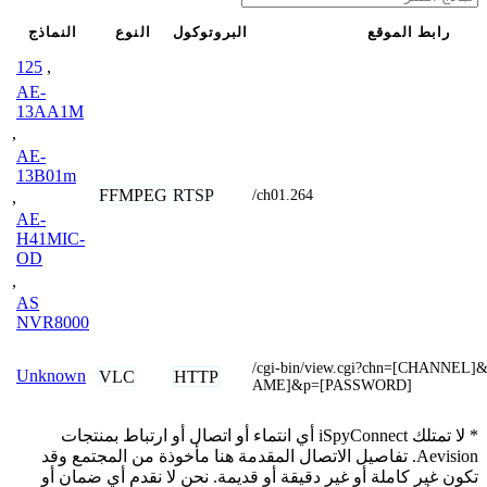
رابط الموقع
البروتوكول
النوع
النماذج
125
,
AE-
13AA1M
,
AE-
13B01m
FFMPEG
RTSP
/ch01.264
,
AE-
H41MIC-
OD
,
AS
NVR8000
/cgi-bin/view.cgi?chn=[CHANNEL
Unknown
VLC
HTTP
AME]&p=[PASSWORD]
* لا تمتلك iSpyConnect أي انتماء أو اتصال أو ارتباط بمنتجات
Aevision. تفاصيل الاتصال المقدمة هنا مأخوذة من المجتمع وقد
تكون غير كاملة أو غير دقيقة أو قديمة. نحن لا نقدم أي ضمان أو