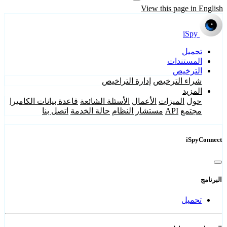
View this page in English
iSpy
تحميل
المستندات
الترخيص
شراء الترخيص
إدارة التراخيص
المزيد
حول
الميزات
الأعمال
الأسئلة الشائعة
قاعدة بيانات الكاميرا
مجتمع
API
مستشار النظام
حالة الخدمة
اتصل بنا
iSpyConnect
البرنامج
تحميل