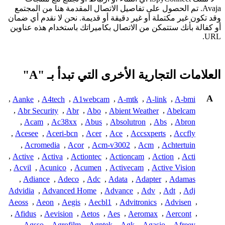
Avaja. تم الحصول على تفاصيل الاتصال المقدمة هنا من المجتمع
وقد تكون غير مكتملة أو غير دقيقة أو قديمة. نحن لا نقدم أي ضمان
أو كفالة بأنك ستتمكن من الاتصال بكاميراتك باستخدام هذه عناوين
URL.
العلامات التجارية الأخرى التي تبدأ بـ "A"
A
,
Aanke
,
A4tech
,
A1webcam
,
A-mtk
,
A-link
,
A-bmi
,
Abr Security
,
Abr
,
Abo
,
Abient Weather
,
Abelcam
,
Acam
,
Ac38xx
,
Abus
,
Absolutron
,
Abs
,
Abron
,
Acesee
,
Aceri-bcn
,
Acer
,
Ace
,
Accsxperts
,
Accfly
,
Acromedia
,
Acor
,
Acm-v3002
,
Acm
,
Achtertuin
,
Active
,
Activa
,
Actiontec
,
Actioncam
,
Action
,
Acti
,
Acvil
,
Acunico
,
Acumen
,
Activecam
,
Active Vision
,
Adiance
,
Adeco
,
Adc
,
Adata
,
Adapter
,
Adamas
Advidia
,
Advanced Home
,
Advance
,
Adv
,
Adt
,
Adj
Aeoss
,
Aeon
,
Aegis
,
Aecbl1
,
Advitronics
,
Advisen
,
,
Afidus
,
Aevision
,
Aetos
,
Aes
,
Aeromax
,
Aercont
,
,
Agsso
,
Agrofilm
,
Agptek
,
Agk
,
Agasio
,
Afreey