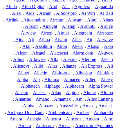
,
Ahula
,
Ahio Digital
,
Ahd
,
Aha
,
Aguilera
,
Aguadilla
,
Aiex
,
Aida
,
Aicam
,
Aiboostpro
,
Ai Wifi
,
Ai Ball
,
Airlink
,
Aircamubnt
,
Aircam
,
Aipcam
,
Ainol
,
Aigas
,
Airsoft
,
Airsight
,
Airship
,
Airmobi
,
Airlive
,
Airview
,
Airtop
,
Airties
,
Airstream
,
Airspace
,
Ajtv
,
Ajt
,
Ajhua
,
Aivant
,
Aitek
,
Ait
,
Airwave
,
Aku
,
Aksilium
,
Akon
,
Akeia
,
Akaso
,
Akai
,
Alcon
,
Alcatel
,
Alaterassi
,
Alarm.com
,
Akuvox
,
Alhua
,
Alfawise
,
Alfa
,
Alexim
,
Alertme
,
Alecto
,
Aliendvr
,
Alibi
,
Alias
,
Alianza
,
Ali Express
,
Ali
,
Allnet
,
Alliede
,
All-in-one
,
Alivision
,
Alinking
,
Alpha
,
Alp
,
Alonma
,
Almacen
,
Alltec
,
Allsky
,
Alphatech
,
Alphago
,
Alphacam
,
Alpha Power
,
Altcam
,
Altasec
,
Altan
,
Alptop
,
Alpine
,
Alpina
,
Amarine
,
Amano
,
Amamax
,
Am
,
Altec Lansing
,
Amba
,
Amazon
,
Amazable
,
Amax
,
Amatek
,
Ambyux Dual Cam
,
Ambientcam
,
Amber
,
Ambarella
,
Amera
,
Amegia
,
Amcrest
,
Amcom
,
Amcast
,
Amc
,
Amiko
,
Amiccom
,
Ameta
,
American Dynamics