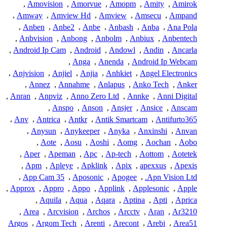
,
Amovision
,
Amorvue
,
Amopm
,
Amity
,
Amirok
,
Amway
,
Amview Hd
,
Amview
,
Amsecu
,
Ampand
,
Anben
,
Anbe2
,
Anbe
,
Anbash
,
Anba
,
Ana Pola
,
Anbvision
,
Anbong
,
Anbolm
,
Anbiux
,
Anbentech
,
Android Ip Cam
,
Android
,
Andowl
,
Andin
,
Ancarla
,
Anga
,
Anenda
,
Android Ip Webcam
,
Anjvision
,
Anjiel
,
Anjia
,
Anhkiet
,
Angel Electronics
,
Annez
,
Annahme
,
Anlapus
,
Anko Tech
,
Anker
,
Anran
,
Anpviz
,
Anno Zero Ltd
,
Annke
,
Anni Digital
,
Anspo
,
Anson
,
Ansjer
,
Ansice
,
Anscam
,
Anv
,
Antrica
,
Antkr
,
Antik Smartcam
,
Antifurto365
,
Anysun
,
Anykeeper
,
Anyka
,
Anxinshi
,
Anvan
,
Aote
,
Aosu
,
Aoshi
,
Aomg
,
Aochan
,
Aobo
,
Aper
,
Apeman
,
Apc
,
Ap-tech
,
Aottom
,
Aotetek
,
Apm
,
Apleye
,
Apklink
,
Apix
,
apexxus
,
Apexis
,
App Cam 35
,
Aposonic
,
Apogee
,
Apn Vision Ltd.
,
Approx
,
Appro
,
Appo
,
Applink
,
Applesonic
,
Apple
,
Aquila
,
Aqua
,
Aqara
,
Aptina
,
Apti
,
Aprica
,
Area
,
Arcvision
,
Archos
,
Arcctv
,
Aran
,
Ar3210
Argos
,
Argom Tech
,
Arenti
,
Arecont
,
Arebi
,
Area51