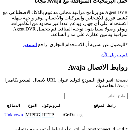
حمّل البرمجيات المتوافقة مع Avaja مجانًا
Agent DVR هو برنامج مراقبة مجاني مدعوم بالذكاء الاصطناعي مع
كشف فوري للأشخاص والمركبات والأجسام. يوفر واجهة سهلة
الاستخدام على أي جهاز، ويدعم عددا غير محدود من الكاميرات،
ويوفر وصولا بعيدا بدون توجيه المنافذ. قم بتحميل Agent DVR
لمراقبة وتأمين عقارك على مدار الساعة.
*للوصول عن بسرية أو للاستخدام التجاري، راجع
التسعير
قم بتنزيل الآن
روابط الاتصال Avaja
نصيحة: انقر فوق النموذج لتوليد عنوان URL لاتصال الفيديو بكاميرا
Avaja الخاصة بك
رابط الموقع
البروتوكول
النوع
النماذج
MJPEG
HTTP
Unknown
/GetData.cgi
* لا تملك iSpyConnect أي انتماء أو ارتباط أو تجمع مع منتجات