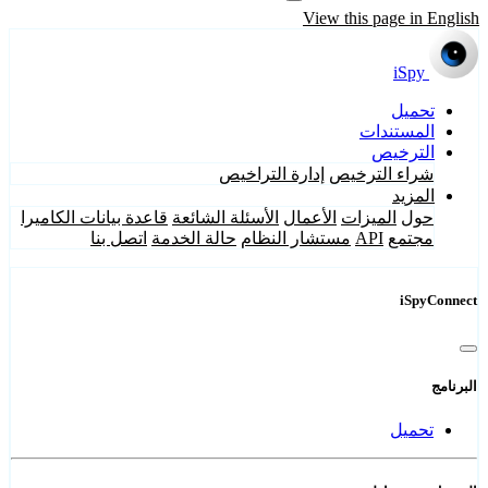
View this page in English
iSpy
تحميل
المستندات
الترخيص
شراء الترخيص
إدارة التراخيص
المزيد
حول
الميزات
الأعمال
الأسئلة الشائعة
قاعدة بيانات الكاميرا
مجتمع
API
مستشار النظام
حالة الخدمة
اتصل بنا
iSpyConnect
البرنامج
تحميل