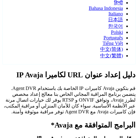
हिन्दी
Bahasa Indonesia
Italiano
日本語
한국어
Polski
Português
Tiếng Việt
中文(简体)
中文(繁體)
دليل إعداد عنوان URL لكاميرا IP Avaja
قم بتكوين Avaja كاميرات IP الخاصة بك باستخدام Agent DVR.
يتضمن برنامج المراقبة المجاني الخاص بنا معالج إعداد مخصص
لطرز Avaja، وتوافق ONVIF و RTSP يوفر لك خيارات اتصال مرنة
عبر الأنظمة الأساسية. سواء كان للأمان المنزلي أو مراقبة المكتب،
فإن كاميرات Avaja مع Agent DVR توفر مراقبة موثوقة وآمنة.
البرامج المتوافقة مع Avaja*