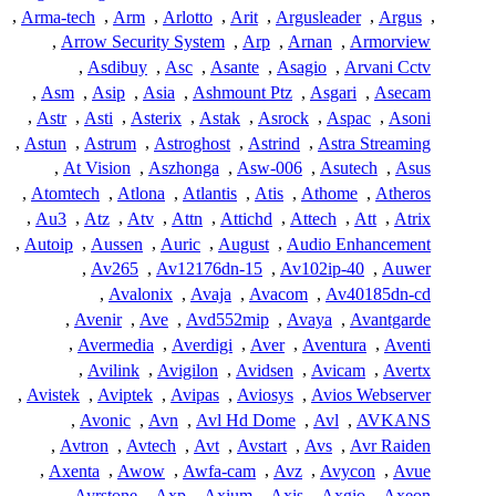
,
Arma-tech
,
Arm
,
Arlotto
,
Arit
,
Argusleader
,
Argus
,
,
Arrow Security System
,
Arp
,
Arnan
,
Armorview
,
Asdibuy
,
Asc
,
Asante
,
Asagio
,
Arvani Cctv
,
Asm
,
Asip
,
Asia
,
Ashmount Ptz
,
Asgari
,
Asecam
,
Astr
,
Asti
,
Asterix
,
Astak
,
Asrock
,
Aspac
,
Asoni
,
Astun
,
Astrum
,
Astroghost
,
Astrind
,
Astra Streaming
,
At Vision
,
Aszhonga
,
Asw-006
,
Asutech
,
Asus
,
Atomtech
,
Atlona
,
Atlantis
,
Atis
,
Athome
,
Atheros
,
Au3
,
Atz
,
Atv
,
Attn
,
Attichd
,
Attech
,
Att
,
Atrix
,
Autoip
,
Aussen
,
Auric
,
August
,
Audio Enhancement
,
Av265
,
Av12176dn-15
,
Av102ip-40
,
Auwer
,
Avalonix
,
Avaja
,
Avacom
,
Av40185dn-cd
,
Avenir
,
Ave
,
Avd552mip
,
Avaya
,
Avantgarde
,
Avermedia
,
Averdigi
,
Aver
,
Aventura
,
Aventi
,
Avilink
,
Avigilon
,
Avidsen
,
Avicam
,
Avertx
,
Avistek
,
Aviptek
,
Avipas
,
Aviosys
,
Avios Webserver
,
Avonic
,
Avn
,
Avl Hd Dome
,
Avl
,
AVKANS
,
Avtron
,
Avtech
,
Avt
,
Avstart
,
Avs
,
Avr Raiden
,
Axenta
,
Awow
,
Awfa-cam
,
Avz
,
Avycon
,
Avue
,
Ayrstone
,
Axp
,
Axium
,
Axis
,
Axgio
,
Axeon