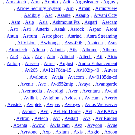
,
Arma-tech
,
Arm
,
Arlotto
,
Arit
,
Argusleader
,
Argus
,
,
Arrow Security System
,
Arp
,
Arnan
,
Armorview
,
Asdibuy
,
Asc
,
Asante
,
Asagio
,
Arvani Cctv
,
Asm
,
Asip
,
Asia
,
Ashmount Ptz
,
Asgari
,
Asecam
,
Astr
,
Asti
,
Asterix
,
Astak
,
Asrock
,
Aspac
,
Asoni
,
Astun
,
Astrum
,
Astroghost
,
Astrind
,
Astra Streaming
,
At Vision
,
Aszhonga
,
Asw-006
,
Asutech
,
Asus
,
Atomtech
,
Atlona
,
Atlantis
,
Atis
,
Athome
,
Atheros
,
Au3
,
Atz
,
Atv
,
Attn
,
Attichd
,
Attech
,
Att
,
Atrix
,
Autoip
,
Aussen
,
Auric
,
August
,
Audio Enhancement
,
Av265
,
Av12176dn-15
,
Av102ip-40
,
Auwer
,
Avalonix
,
Avaja
,
Avacom
,
Av40185dn-cd
,
Avenir
,
Ave
,
Avd552mip
,
Avaya
,
Avantgarde
,
Avermedia
,
Averdigi
,
Aver
,
Aventura
,
Aventi
,
Avilink
,
Avigilon
,
Avidsen
,
Avicam
,
Avertx
,
Avistek
,
Aviptek
,
Avipas
,
Aviosys
,
Avios Webserver
,
Avonic
,
Avn
,
Avl Hd Dome
,
Avl
,
AVKANS
,
Avtron
,
Avtech
,
Avt
,
Avstart
,
Avs
,
Avr Raiden
,
Axenta
,
Awow
,
Awfa-cam
,
Avz
,
Avycon
,
Avue
,
Ayrstone
,
Axp
,
Axium
,
Axis
,
Axgio
,
Axeon