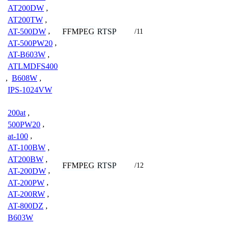
AT200DW
,
AT200TW
,
FFMPEG
RTSP
AT-500DW
,
/11
AT-500PW20
,
AT-B603W
,
ATLMDFS400
,
B608W
,
IPS-1024VW
200at
,
500PW20
,
at-100
,
AT-100BW
,
AT200BW
,
FFMPEG
RTSP
/12
AT-200DW
,
AT-200PW
,
AT-200RW
,
AT-800DZ
,
B603W