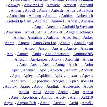
,
Amway
,
Amview Hd
,
Amview
,
Amsecu
,
Ampand
,
Anben
,
Anbe2
,
Anbe
,
Anbash
,
Anba
,
Ana Pola
,
Anbvision
,
Anbong
,
Anbolm
,
Anbiux
,
Anbentech
,
Android Ip Cam
,
Android
,
Andowl
,
Andin
,
Ancarla
,
Anga
,
Anenda
,
Android Ip Webcam
,
Anjvision
,
Anjiel
,
Anjia
,
Anhkiet
,
Angel Electronics
,
Annez
,
Annahme
,
Anlapus
,
Anko Tech
,
Anker
,
Anran
,
Anpviz
,
Anno Zero Ltd
,
Annke
,
Anni Digital
,
Anspo
,
Anson
,
Ansjer
,
Ansice
,
Anscam
,
Anv
,
Antrica
,
Antkr
,
Antik Smartcam
,
Antifurto365
,
Anysun
,
Anykeeper
,
Anyka
,
Anxinshi
,
Anvan
,
Aote
,
Aosu
,
Aoshi
,
Aomg
,
Aochan
,
Aobo
,
Aper
,
Apeman
,
Apc
,
Ap-tech
,
Aottom
,
Aotetek
,
Apm
,
Apleye
,
Apklink
,
Apix
,
apexxus
,
Apexis
,
App Cam 35
,
Aposonic
,
Apogee
,
Apn Vision Ltd.
,
Approx
,
Appro
,
Appo
,
Applink
,
Applesonic
,
Apple
,
Aquila
,
Aqua
,
Aqara
,
Aptina
,
Apti
,
Aprica
,
Area
,
Arcvision
,
Archos
,
Arcctv
,
Aran
,
Ar3210
Argos
,
Argom Tech
,
Arenti
,
Arecont
,
Arebi
,
Area51