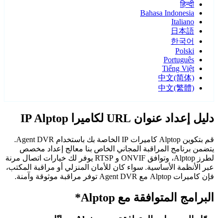
हिन्दी
Bahasa Indonesia
Italiano
日本語
한국어
Polski
Português
Tiếng Việt
中文(简体)
中文(繁體)
دليل إعداد عنوان URL لكاميرا IP Alptop
قم بتكوين Alptop كاميرات IP الخاصة بك باستخدام Agent DVR.
يتضمن برنامج المراقبة المجاني الخاص بنا معالج إعداد مخصص
لطرز Alptop، وتوافق ONVIF و RTSP يوفر لك خيارات اتصال مرنة
عبر الأنظمة الأساسية. سواء كان للأمان المنزلي أو مراقبة المكتب،
فإن كاميرات Alptop مع Agent DVR توفر مراقبة موثوقة وآمنة.
البرامج المتوافقة مع Alptop*