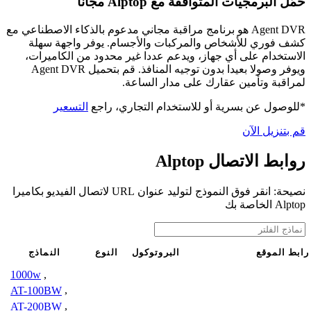
حمّل البرمجيات المتوافقة مع Alptop مجانًا
Agent DVR هو برنامج مراقبة مجاني مدعوم بالذكاء الاصطناعي مع
كشف فوري للأشخاص والمركبات والأجسام. يوفر واجهة سهلة
الاستخدام على أي جهاز، ويدعم عددا غير محدود من الكاميرات،
ويوفر وصولا بعيدا بدون توجيه المنافذ. قم بتحميل Agent DVR
لمراقبة وتأمين عقارك على مدار الساعة.
*للوصول عن بسرية أو للاستخدام التجاري، راجع
التسعير
قم بتنزيل الآن
روابط الاتصال Alptop
نصيحة: انقر فوق النموذج لتوليد عنوان URL لاتصال الفيديو بكاميرا
Alptop الخاصة بك
رابط الموقع
البروتوكول
النوع
النماذج
1000w
,
AT-100BW
,
AT-200BW
,