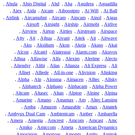
,
Ahula
,
Ahio Digital
,
Ahd
,
Aha
,
Aguilera
,
Aguadilla
,
Aiex
,
Aida
,
Aicam
,
Aiboostpro
,
Ai Wifi
,
Ai Ball
,
Airlink
,
Aircamubnt
,
Aircam
,
Aipcam
,
Ainol
,
Aigas
,
Airsoft
,
Airsight
,
Airship
,
Airmobi
,
Airlive
,
Airview
,
Airtop
,
Airties
,
Airstream
,
Airspace
,
Ajtv
,
Ajt
,
Ajhua
,
Aivant
,
Aitek
,
Ait
,
Airwave
,
Aku
,
Aksilium
,
Akon
,
Akeia
,
Akaso
,
Akai
,
Alcon
,
Alcatel
,
Alaterassi
,
Alarm.com
,
Akuvox
,
Alhua
,
Alfawise
,
Alfa
,
Alexim
,
Alertme
,
Alecto
,
Aliendvr
,
Alibi
,
Alias
,
Alianza
,
Ali Express
,
Ali
,
Allnet
,
Alliede
,
All-in-one
,
Alivision
,
Alinking
,
Alpha
,
Alp
,
Alonma
,
Almacen
,
Alltec
,
Allsky
,
Alphatech
,
Alphago
,
Alphacam
,
Alpha Power
,
Altcam
,
Altasec
,
Altan
,
Alptop
,
Alpine
,
Alpina
,
Amarine
,
Amano
,
Amamax
,
Am
,
Altec Lansing
,
Amba
,
Amazon
,
Amazable
,
Amax
,
Amatek
,
Ambyux Dual Cam
,
Ambientcam
,
Amber
,
Ambarella
,
Amera
,
Amegia
,
Amcrest
,
Amcom
,
Amcast
,
Amc
,
Amiko
,
Amiccom
,
Ameta
,
American Dynamics
,
Amovision
,
Amorvue
,
Amopm
,
Amity
,
Amirok