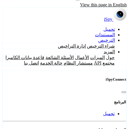
View this page in English
iSpy
تحميل
المستندات
الترخيص
شراء الترخيص
إدارة التراخيص
المزيد
حول
الميزات
الأعمال
الأسئلة الشائعة
قاعدة بيانات الكاميرا
مجتمع
API
مستشار النظام
حالة الخدمة
اتصل بنا
iSpyConnect
البرنامج
تحميل