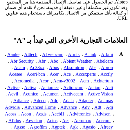
Alptop. تم الحصول على تفاصيل الاتصال المقدمة هنا من المجتمع
وقد تكون غير مكتملة أو غير دقيقة أو قديمة. نحن لا نقدم أي ضمان
أو كفالة بأنك ستتمكن من الاتصال بكاميراتك باستخدام هذه عناوين
URL.
العلامات التجارية الأخرى التي تبدأ بـ "A"
A
,
Aanke
,
A4tech
,
A1webcam
,
A-mtk
,
A-link
,
A-bmi
,
Abr Security
,
Abr
,
Abo
,
Abient Weather
,
Abelcam
,
Acam
,
Ac38xx
,
Abus
,
Absolutron
,
Abs
,
Abron
,
Acesee
,
Aceri-bcn
,
Acer
,
Ace
,
Accsxperts
,
Accfly
,
Acromedia
,
Acor
,
Acm-v3002
,
Acm
,
Achtertuin
,
Active
,
Activa
,
Actiontec
,
Actioncam
,
Action
,
Acti
,
Acvil
,
Acunico
,
Acumen
,
Activecam
,
Active Vision
,
Adiance
,
Adeco
,
Adc
,
Adata
,
Adapter
,
Adamas
Advidia
,
Advanced Home
,
Advance
,
Adv
,
Adt
,
Adj
Aeoss
,
Aeon
,
Aegis
,
Aecbl1
,
Advitronics
,
Advisen
,
,
Afidus
,
Aevision
,
Aetos
,
Aes
,
Aeromax
,
Aercont
,
,
Agsso
,
Agrofilm
,
Agptek
,
Agk
,
Agasio
,
Afreey