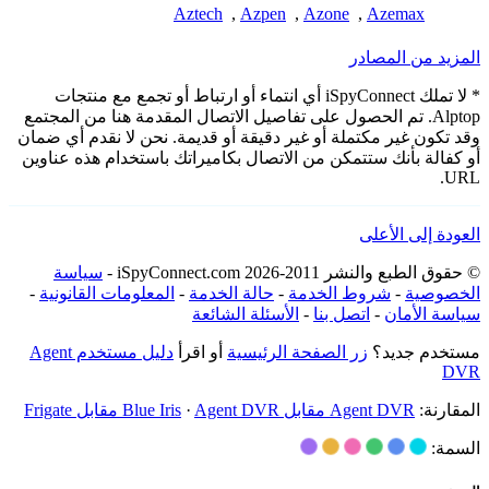
Aztech
,
Azpen
,
Azone
,
Azemax
المزيد من المصادر
* لا تملك iSpyConnect أي انتماء أو ارتباط أو تجمع مع منتجات
Alptop. تم الحصول على تفاصيل الاتصال المقدمة هنا من المجتمع
وقد تكون غير مكتملة أو غير دقيقة أو قديمة. نحن لا نقدم أي ضمان
أو كفالة بأنك ستتمكن من الاتصال بكاميراتك باستخدام هذه عناوين
URL.
العودة إلى الأعلى
© حقوق الطبع والنشر 2011-2026 iSpyConnect.com -
سياسة
الخصوصية
-
شروط الخدمة
-
حالة الخدمة
-
المعلومات القانونية
-
سياسة الأمان
-
اتصل بنا
-
الأسئلة الشائعة
مستخدم جديد؟
زر الصفحة الرئيسية
أو اقرأ
دليل مستخدم Agent
DVR
المقارنة:
Agent DVR مقابل Blue Iris
Agent DVR مقابل Frigate
·
السمة: