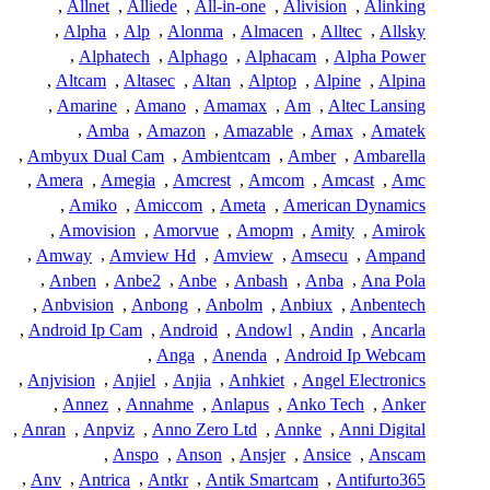
,
Allnet
,
Alliede
,
All-in-one
,
Alivision
,
Alinking
,
Alpha
,
Alp
,
Alonma
,
Almacen
,
Alltec
,
Allsky
,
Alphatech
,
Alphago
,
Alphacam
,
Alpha Power
,
Altcam
,
Altasec
,
Altan
,
Alptop
,
Alpine
,
Alpina
,
Amarine
,
Amano
,
Amamax
,
Am
,
Altec Lansing
,
Amba
,
Amazon
,
Amazable
,
Amax
,
Amatek
,
Ambyux Dual Cam
,
Ambientcam
,
Amber
,
Ambarella
,
Amera
,
Amegia
,
Amcrest
,
Amcom
,
Amcast
,
Amc
,
Amiko
,
Amiccom
,
Ameta
,
American Dynamics
,
Amovision
,
Amorvue
,
Amopm
,
Amity
,
Amirok
,
Amway
,
Amview Hd
,
Amview
,
Amsecu
,
Ampand
,
Anben
,
Anbe2
,
Anbe
,
Anbash
,
Anba
,
Ana Pola
,
Anbvision
,
Anbong
,
Anbolm
,
Anbiux
,
Anbentech
,
Android Ip Cam
,
Android
,
Andowl
,
Andin
,
Ancarla
,
Anga
,
Anenda
,
Android Ip Webcam
,
Anjvision
,
Anjiel
,
Anjia
,
Anhkiet
,
Angel Electronics
,
Annez
,
Annahme
,
Anlapus
,
Anko Tech
,
Anker
,
Anran
,
Anpviz
,
Anno Zero Ltd
,
Annke
,
Anni Digital
,
Anspo
,
Anson
,
Ansjer
,
Ansice
,
Anscam
,
Anv
,
Antrica
,
Antkr
,
Antik Smartcam
,
Antifurto365