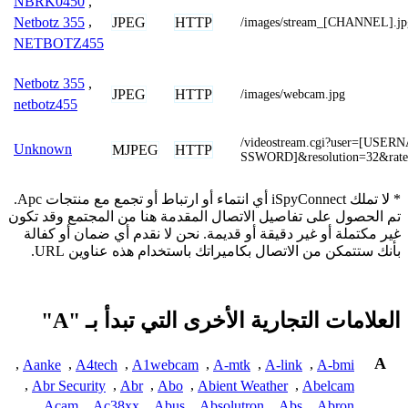
NBRK0450
,
JPEG
HTTP
Netbotz 355
,
/images/stream_[CHANNEL].jp
NETBOTZ455
Netbotz 355
,
JPEG
HTTP
/images/webcam.jpg
netbotz455
/videostream.cgi?user=[USE
Unknown
MJPEG
HTTP
SSWORD]&resolution=32&rat
* لا تملك iSpyConnect أي انتماء أو ارتباط أو تجمع مع منتجات Apc.
تم الحصول على تفاصيل الاتصال المقدمة هنا من المجتمع وقد تكون
غير مكتملة أو غير دقيقة أو قديمة. نحن لا نقدم أي ضمان أو كفالة
بأنك ستتمكن من الاتصال بكاميراتك باستخدام هذه عناوين URL.
العلامات التجارية الأخرى التي تبدأ بـ "A"
A
,
Aanke
,
A4tech
,
A1webcam
,
A-mtk
,
A-link
,
A-bmi
,
Abr Security
,
Abr
,
Abo
,
Abient Weather
,
Abelcam
,
Acam
,
Ac38xx
,
Abus
,
Absolutron
,
Abs
,
Abron