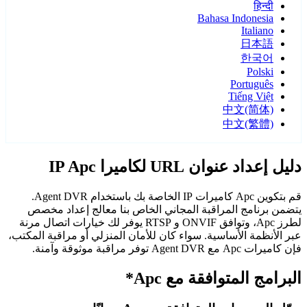
हिन्दी
Bahasa Indonesia
Italiano
日本語
한국어
Polski
Português
Tiếng Việt
中文(简体)
中文(繁體)
دليل إعداد عنوان URL لكاميرا IP Apc
قم بتكوين Apc كاميرات IP الخاصة بك باستخدام Agent DVR.
يتضمن برنامج المراقبة المجاني الخاص بنا معالج إعداد مخصص
لطرز Apc، وتوافق ONVIF و RTSP يوفر لك خيارات اتصال مرنة
عبر الأنظمة الأساسية. سواء كان للأمان المنزلي أو مراقبة المكتب،
فإن كاميرات Apc مع Agent DVR توفر مراقبة موثوقة وآمنة.
البرامج المتوافقة مع Apc*