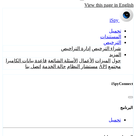
View this page in English
iSpy
تحميل
المستندات
الترخيص
شراء الترخيص
إدارة التراخيص
المزيد
حول
الميزات
الأعمال
الأسئلة الشائعة
قاعدة بيانات الكاميرا
مجتمع
API
مستشار النظام
حالة الخدمة
اتصل بنا
iSpyConnect
البرنامج
تحميل