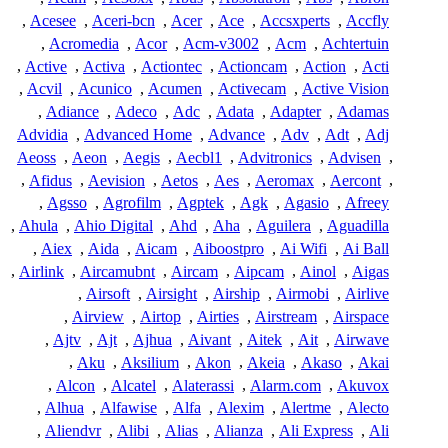
,
Acesee
,
Aceri-bcn
,
Acer
,
Ace
,
Accsxperts
,
Accfly
,
Acromedia
,
Acor
,
Acm-v3002
,
Acm
,
Achtertuin
,
Active
,
Activa
,
Actiontec
,
Actioncam
,
Action
,
Acti
,
Acvil
,
Acunico
,
Acumen
,
Activecam
,
Active Vision
,
Adiance
,
Adeco
,
Adc
,
Adata
,
Adapter
,
Adamas
Advidia
,
Advanced Home
,
Advance
,
Adv
,
Adt
,
Adj
Aeoss
,
Aeon
,
Aegis
,
Aecbl1
,
Advitronics
,
Advisen
,
,
Afidus
,
Aevision
,
Aetos
,
Aes
,
Aeromax
,
Aercont
,
,
Agsso
,
Agrofilm
,
Agptek
,
Agk
,
Agasio
,
Afreey
,
Ahula
,
Ahio Digital
,
Ahd
,
Aha
,
Aguilera
,
Aguadilla
,
Aiex
,
Aida
,
Aicam
,
Aiboostpro
,
Ai Wifi
,
Ai Ball
,
Airlink
,
Aircamubnt
,
Aircam
,
Aipcam
,
Ainol
,
Aigas
,
Airsoft
,
Airsight
,
Airship
,
Airmobi
,
Airlive
,
Airview
,
Airtop
,
Airties
,
Airstream
,
Airspace
,
Ajtv
,
Ajt
,
Ajhua
,
Aivant
,
Aitek
,
Ait
,
Airwave
,
Aku
,
Aksilium
,
Akon
,
Akeia
,
Akaso
,
Akai
,
Alcon
,
Alcatel
,
Alaterassi
,
Alarm.com
,
Akuvox
,
Alhua
,
Alfawise
,
Alfa
,
Alexim
,
Alertme
,
Alecto
,
Aliendvr
,
Alibi
,
Alias
,
Alianza
,
Ali Express
,
Ali