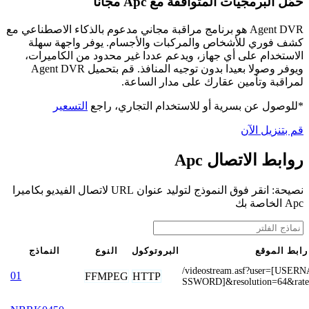
حمّل البرمجيات المتوافقة مع Apc مجانًا
Agent DVR هو برنامج مراقبة مجاني مدعوم بالذكاء الاصطناعي مع
كشف فوري للأشخاص والمركبات والأجسام. يوفر واجهة سهلة
الاستخدام على أي جهاز، ويدعم عددا غير محدود من الكاميرات،
ويوفر وصولا بعيدا بدون توجيه المنافذ. قم بتحميل Agent DVR
لمراقبة وتأمين عقارك على مدار الساعة.
*للوصول عن بسرية أو للاستخدام التجاري، راجع
التسعير
قم بتنزيل الآن
روابط الاتصال Apc
نصيحة: انقر فوق النموذج لتوليد عنوان URL لاتصال الفيديو بكاميرا
Apc الخاصة بك
رابط الموقع
البروتوكول
النوع
النماذج
/videostream.asf?user=[USE
01
FFMPEG
HTTP
SSWORD]&resolution=64&rat