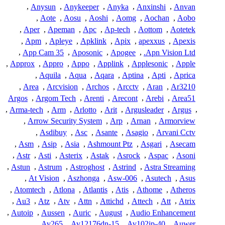
,
Anysun
,
Anykeeper
,
Anyka
,
Anxinshi
,
Anvan
,
Aote
,
Aosu
,
Aoshi
,
Aomg
,
Aochan
,
Aobo
,
Aper
,
Apeman
,
Apc
,
Ap-tech
,
Aottom
,
Aotetek
,
Apm
,
Apleye
,
Apklink
,
Apix
,
apexxus
,
Apexis
,
App Cam 35
,
Aposonic
,
Apogee
,
Apn Vision Ltd.
,
Approx
,
Appro
,
Appo
,
Applink
,
Applesonic
,
Apple
,
Aquila
,
Aqua
,
Aqara
,
Aptina
,
Apti
,
Aprica
,
Area
,
Arcvision
,
Archos
,
Arcctv
,
Aran
,
Ar3210
Argos
,
Argom Tech
,
Arenti
,
Arecont
,
Arebi
,
Area51
,
Arma-tech
,
Arm
,
Arlotto
,
Arit
,
Argusleader
,
Argus
,
,
Arrow Security System
,
Arp
,
Arnan
,
Armorview
,
Asdibuy
,
Asc
,
Asante
,
Asagio
,
Arvani Cctv
,
Asm
,
Asip
,
Asia
,
Ashmount Ptz
,
Asgari
,
Asecam
,
Astr
,
Asti
,
Asterix
,
Astak
,
Asrock
,
Aspac
,
Asoni
,
Astun
,
Astrum
,
Astroghost
,
Astrind
,
Astra Streaming
,
At Vision
,
Aszhonga
,
Asw-006
,
Asutech
,
Asus
,
Atomtech
,
Atlona
,
Atlantis
,
Atis
,
Athome
,
Atheros
,
Au3
,
Atz
,
Atv
,
Attn
,
Attichd
,
Attech
,
Att
,
Atrix
,
Autoip
,
Aussen
,
Auric
,
August
,
Audio Enhancement
,
Av265
,
Av12176dn-15
,
Av102ip-40
,
Auwer