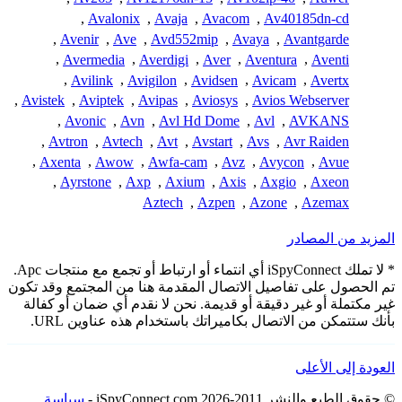
,
Avalonix
,
Avaja
,
Avacom
,
Av40185dn-cd
,
Avenir
,
Ave
,
Avd552mip
,
Avaya
,
Avantgarde
,
Avermedia
,
Averdigi
,
Aver
,
Aventura
,
Aventi
,
Avilink
,
Avigilon
,
Avidsen
,
Avicam
,
Avertx
,
Avistek
,
Aviptek
,
Avipas
,
Aviosys
,
Avios Webserver
,
Avonic
,
Avn
,
Avl Hd Dome
,
Avl
,
AVKANS
,
Avtron
,
Avtech
,
Avt
,
Avstart
,
Avs
,
Avr Raiden
,
Axenta
,
Awow
,
Awfa-cam
,
Avz
,
Avycon
,
Avue
,
Ayrstone
,
Axp
,
Axium
,
Axis
,
Axgio
,
Axeon
Aztech
,
Azpen
,
Azone
,
Azemax
المزيد من المصادر
* لا تملك iSpyConnect أي انتماء أو ارتباط أو تجمع مع منتجات Apc.
تم الحصول على تفاصيل الاتصال المقدمة هنا من المجتمع وقد تكون
غير مكتملة أو غير دقيقة أو قديمة. نحن لا نقدم أي ضمان أو كفالة
بأنك ستتمكن من الاتصال بكاميراتك باستخدام هذه عناوين URL.
العودة إلى الأعلى
© حقوق الطبع والنشر 2011-2026 iSpyConnect.com -
سياسة