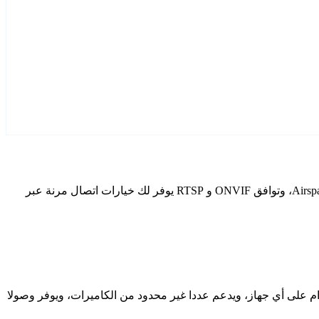
قم بتكوين Airspace كاميرات IP الخاصة بك باستخدام Agent DVR. يتضمن برنامج المراقبة المجاني الخاص بنا معالج إعداد مخصص لطرز Airspace، وتوافق ONVIF و RTSP يوفر لك خيارات اتصال مرنة عبر
دام على أي جهاز، ويدعم عددا غير محدود من الكاميرات، ويوفر وصولا