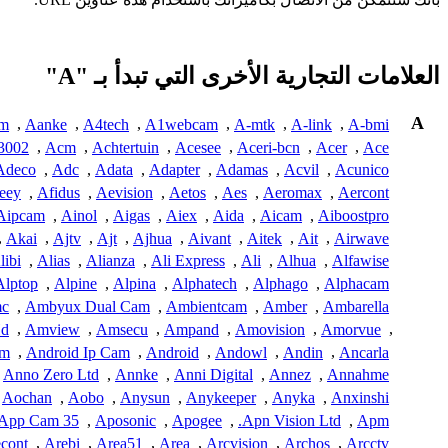
العلامات التجارية الأخرى التي تبدأ بـ "A"
A
am
,
Aanke
,
A4tech
,
A1webcam
,
A-mtk
,
A-link
,
A-bmi
3002
,
Acm
,
Achtertuin
,
Acesee
,
Aceri-bcn
,
Acer
,
Ace
Adeco
,
Adc
,
Adata
,
Adapter
,
Adamas
,
Acvil
,
Acunico
eey
,
Afidus
,
Aevision
,
Aetos
,
Aes
,
Aeromax
,
Aercont
Aipcam
,
Ainol
,
Aigas
,
Aiex
,
Aida
,
Aicam
,
Aiboostpro
,
Akai
,
Ajtv
,
Ajt
,
Ajhua
,
Aivant
,
Aitek
,
Ait
,
Airwave
libi
,
Alias
,
Alianza
,
Ali Express
,
Ali
,
Alhua
,
Alfawise
Alptop
,
Alpine
,
Alpina
,
Alphatech
,
Alphago
,
Alphacam
c
,
Ambyux Dual Cam
,
Ambientcam
,
Amber
,
Ambarella
Hd
,
Amview
,
Amsecu
,
Ampand
,
Amovision
,
Amorvue
,
am
,
Android Ip Cam
,
Android
,
Andowl
,
Andin
,
Ancarla
Anno Zero Ltd
,
Annke
,
Anni Digital
,
Annez
,
Annahme
Aochan
,
Aobo
,
Anysun
,
Anykeeper
,
Anyka
,
Anxinshi
App Cam 35
,
Aposonic
,
Apogee
,
Apn Vision Ltd.
,
Apm
cont
,
Arebi
,
Area51
,
Area
,
Arcvision
,
Archos
,
Arcctv