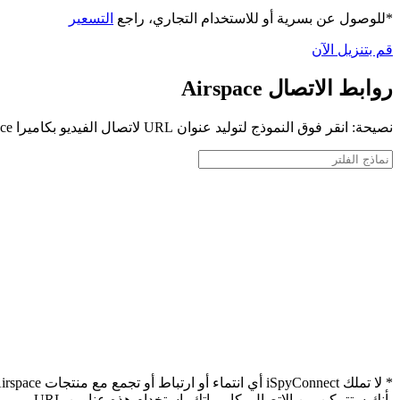
*للوصول عن بسرية أو للاستخدام التجاري، راجع
التسعير
قم بتنزيل الآن
روابط الاتصال Airspace
نصيحة: انقر فوق النموذج لتوليد عنوان URL لاتصال الفيديو بكاميرا Airspace الخاصة بك
بأنك ستتمكن من الاتصال بكاميراتك باستخدام هذه عناوين URL.