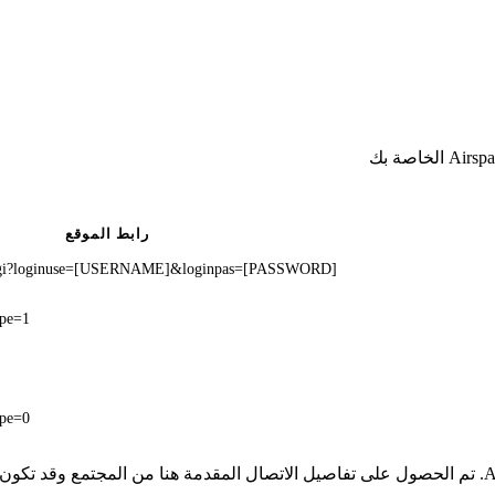
رابط الموقع
t.cgi?loginuse=[USERNAME]&loginpas=[PASSWORD]
pe=1
pe=0
* لا تملك iSpyConnect أي انتماء أو ارتباط أو تجمع مع منتجات Airspace. تم الحصول على تفاصيل الاتصال 