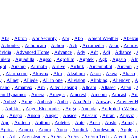
Abs
,
Abron
,
Abr Security
,
Abr
,
Abo
,
Abient Weather
,
Abelc
Actiontec
,
Actioncam
,
Action
,
Acti
,
Acromedia
,
Acor
,
Acm-v
vidia
,
Advanced Home
,
Advance
,
Adv
,
Adt
,
Adj
,
Adiance
,
ilera
,
Aguadilla
,
Agsso
,
Agrofilm
,
Agptek
,
Agk
,
Agasio
,
Afr
ight
,
Airship
,
Airmobi
,
Airlive
,
Airlink
,
Aircamubnt
,
Aircam
,
i
,
Alarm.com
,
Akuvox
,
Aku
,
Aksilium
,
Akon
,
Akeia
,
Akaso
y
,
Allnet
,
Alliede
,
All-in-one
,
Alivision
,
Alinking
,
Aliendvr
,
A
mano
,
Amamax
,
Am
,
Altec Lansing
,
Altcam
,
Altasec
,
Altan
,
can Dynamics
,
Amera
,
Amegia
,
Amcrest
,
Amcom
,
Amcast
,
Am
,
Anbe2
,
Anbe
,
Anbash
,
Anba
,
Ana Pola
,
Amway
,
Amview 
,
Anhkiet
,
Angel Electronics
,
Anga
,
Anenda
,
Android Ip Webc
365
,
Anspo
,
Anson
,
Ansjer
,
Ansice
,
Anscam
,
Anran
,
Anpviz
,
Apc
,
Ap-tech
,
Aottom
,
Aotetek
,
Aote
,
Aosu
,
Aoshi
,
Aomg
,
Aprica
,
Approx
,
Appro
,
Appo
,
Applink
,
Applesonic
,
Apple
,
tto
,
Arit
,
Argusleader
,
Argus
,
Argos
,
Argom Tech
,
Arenti
,
Are