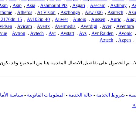
Asm
,
Asip
,
Asia
,
Ashmount Ptz
,
Asgari
,
Asecam
,
Asdibuy
,
A
thome
,
Atheros
,
At Vision
,
Aszhonga
,
Asw-006
,
Asutech
,
Asu
2176dn-15
,
Av102ip-40
,
Auwer
,
Autoip
,
Aussen
,
Auric
,
Augu
vidsen
,
Avicam
,
Avertx
,
Avermedia
,
Averdigi
,
Aver
,
Aventura
vue
,
Avtron
,
Avtech
,
Avt
,
Avstart
,
Avs
,
Avr Raiden
,
Avonic
,
Aztech
,
Azpen
,
* لا تملك iSpyConnect أي انتماء أو ارتباط أو تجمع مع منتجات Airspace. تم الحصول على تفاصيل الاتصال 
ية
-
شروط الخدمة
-
حالة الخدمة
-
المعلومات القانونية
-
سياسة الأما