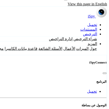
View this page in English
iSpy
تحميل
المستندات
الترخيص
شراء الترخيص
إدارة التراخيص
المزيد
حول
الميزات
الأعمال
الأسئلة الشائعة
قاعدة بيانات الكاميرا
مج
iSpyConnect
البرنامج
تحميل
الوصول عن بساطة