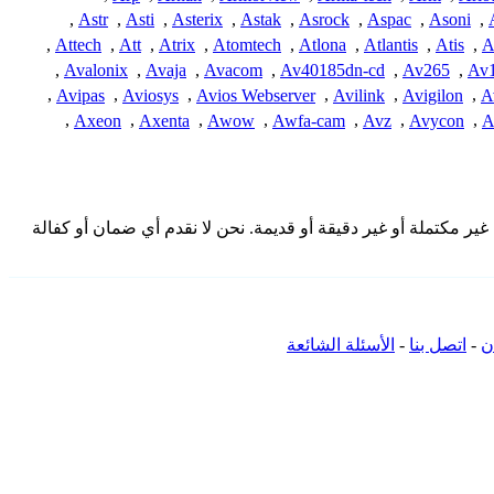
,
Astr
,
Asti
,
Asterix
,
Astak
,
Asrock
,
Aspac
,
Asoni
,
,
Attech
,
Att
,
Atrix
,
Atomtech
,
Atlona
,
Atlantis
,
Atis
,
A
,
Avalonix
,
Avaja
,
Avacom
,
Av40185dn-cd
,
Av265
,
Av1
,
Avipas
,
Aviosys
,
Avios Webserver
,
Avilink
,
Avigilon
,
A
,
Axeon
,
Axenta
,
Awow
,
Awfa-cam
,
Avz
,
Avycon
,
A
المقدمة هنا من المجتمع وقد تكون غير مكتملة أو غير دقيقة أو قديمة. نحن لا نقدم أي ضمان أو كفالة
ن
-
اتصل بنا
-
الأسئلة الشائعة