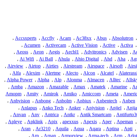
,
Accsxperts
,
Accfly
,
Acam
,
Ac38xx
,
Abus
,
Absolutron
,
,
Acumen
,
Activecam
,
Active Vision
,
Active
,
Activa
,
,
Aeoss
,
Aeon
,
Aegis
,
Aecbl1
,
Advitronics
,
Advisen
,
Ad
,
Ai Wifi
,
Ai Ball
,
Ahula
,
Ahio Digital
,
Ahd
,
Aha
,
Agu
,
Airview
,
Airtop
,
Airties
,
Airstream
,
Airspace
,
Airsoft
,
Airs
,
Alfa
,
Alexim
,
Alertme
,
Alecto
,
Alcon
,
Alcatel
,
Alaterass
,
Alpha Power
,
Alpha
,
Alp
,
Alonma
,
Almacen
,
Alltec
,
Allsk
,
Amba
,
Amazon
,
Amazable
,
Amax
,
Amatek
,
Amarine
,
A
Amopm
,
Amity
,
Amirok
,
Amiko
,
Amiccom
,
Ameta
,
Ameri
,
Anbvision
,
Anbong
,
Anbolm
,
Anbiux
,
Anbentech
,
Anben
,
Anlapus
,
Anko Tech
,
Anker
,
Anjvision
,
Anjiel
,
Anjia
,
Anvan
,
Anv
,
Antrica
,
Antkr
,
Antik Smartcam
,
Antifurto
,
Apleye
,
Apklink
,
Apix
,
apexxus
,
Apexis
,
Aper
,
Apeman
,
,
Aran
,
Ar3210
,
Aquila
,
Aqua
,
Aqara
,
Aptina
,
Apti
,
,
Arp
,
Arnan
,
Armorview
,
Arma-tech
,
Arm
,
Arlo