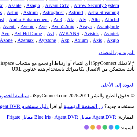
sc
,
Asante
,
Asagio
,
Arvani Cctv
,
Arrow Security System
s
,
Astun
,
Astrum
,
Astroghost
,
Astrind
,
Astra Streaming
st
,
Audio Enhancement
,
Au3
,
Atz
,
Atv
,
Attn
,
Attichd
,
Aventi
,
Avenir
,
Ave
,
Avd552mip
,
Avaya
,
Avantgarde
Avn
,
Avl Hd Dome
,
Avl
,
AVKANS
,
Avistek
,
Aviptek
Azone
,
Azemax
,
Ayrstone
,
Axp
,
Axium
,
Axis
,
Axgio
المزيد من المصادر
بأنك ستتمكن من الاتصال بكاميراتك باستخدام هذه عناوين URL.
العودة إلى الأعلى
© حقوق الطبع والنشر 2011-2026 iSpyConnect.com -
سياسة الخصوص
مستخدم جديد؟
زر الصفحة الرئيسية
أو اقرأ
دليل مستخدم Agent DVR
المقارنة:
Agent DVR مقابل Blue Iris
Agent DVR مقابل Frigate
·
السمة: