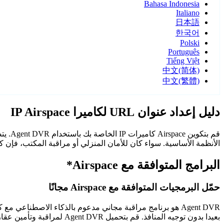
Bahasa Indonesia
Italiano
日本語
한국어
Polski
Português
Tiếng Việt
中文(简体)
中文(繁體)
دليل إعداد عنوان URL لكاميرا IP Airspace
الأنظمة الأساسية. سواء كان للأمان المنزلي أو مراقبة المكتب، فإن كاميرات Airspace مع Agent DVR توفر مراقبة م
البرامج المتوافقة مع Airspace*
حمّل البرمجيات المتوافقة مع Airspace مجانًا
Agent DVR هو برنامج مراقبة مجاني مدعوم بالذكاء الاصطن
بعيدا بدون توجيه المنافذ. قم بتحميل Agent DVR لمراقبة وتأمين عقارك على مدار الساعة.