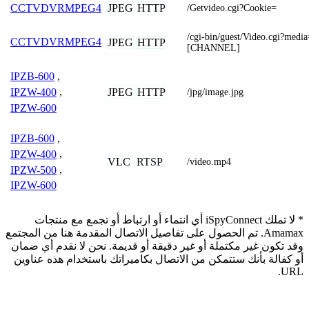
JPEG
HTTP
CCTVDVRMPEG4
/Getvideo.cgi?Cookie=
/cgi-bin/guest/Video.cgi?med
CCTVDVRMPEG4
JPEG
HTTP
[CHANNEL]
IPZB-600
,
JPEG
HTTP
IPZW-400
,
/jpg/image.jpg
IPZW-600
IPZB-600
,
IPZW-400
,
VLC
RTSP
/video.mp4
IPZW-500
,
IPZW-600
* لا تملك iSpyConnect أي انتماء أو ارتباط أو تجمع مع منتجات
Amamax. تم الحصول على تفاصيل الاتصال المقدمة هنا من المجتمع
وقد تكون غير مكتملة أو غير دقيقة أو قديمة. نحن لا نقدم أي ضمان
أو كفالة بأنك ستتمكن من الاتصال بكاميراتك باستخدام هذه عناوين
URL.