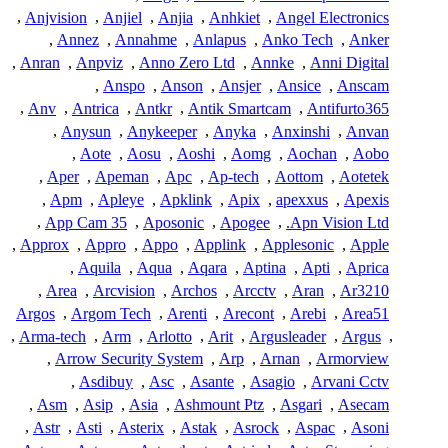
,
Anjvision
,
Anjiel
,
Anjia
,
Anhkiet
,
Angel Electronics
,
Annez
,
Annahme
,
Anlapus
,
Anko Tech
,
Anker
,
Anran
,
Anpviz
,
Anno Zero Ltd
,
Annke
,
Anni Digital
,
Anspo
,
Anson
,
Ansjer
,
Ansice
,
Anscam
,
Anv
,
Antrica
,
Antkr
,
Antik Smartcam
,
Antifurto365
,
Anysun
,
Anykeeper
,
Anyka
,
Anxinshi
,
Anvan
,
Aote
,
Aosu
,
Aoshi
,
Aomg
,
Aochan
,
Aobo
,
Aper
,
Apeman
,
Apc
,
Ap-tech
,
Aottom
,
Aotetek
,
Apm
,
Apleye
,
Apklink
,
Apix
,
apexxus
,
Apexis
,
App Cam 35
,
Aposonic
,
Apogee
,
Apn Vision Ltd.
,
Approx
,
Appro
,
Appo
,
Applink
,
Applesonic
,
Apple
,
Aquila
,
Aqua
,
Aqara
,
Aptina
,
Apti
,
Aprica
,
Area
,
Arcvision
,
Archos
,
Arcctv
,
Aran
,
Ar3210
Argos
,
Argom Tech
,
Arenti
,
Arecont
,
Arebi
,
Area51
,
Arma-tech
,
Arm
,
Arlotto
,
Arit
,
Argusleader
,
Argus
,
,
Arrow Security System
,
Arp
,
Arnan
,
Armorview
,
Asdibuy
,
Asc
,
Asante
,
Asagio
,
Arvani Cctv
,
Asm
,
Asip
,
Asia
,
Ashmount Ptz
,
Asgari
,
Asecam
,
Astr
,
Asti
,
Asterix
,
Astak
,
Asrock
,
Aspac
,
Asoni