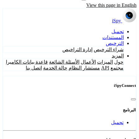
View this page in English
iSpy
تحميل
المستندات
الترخيص
شراء الترخيص
إدارة التراخيص
المزيد
حول
الميزات
الأعمال
الأسئلة الشائعة
قاعدة بيانات الكاميرا
مجتمع
API
مستشار النظام
حالة الخدمة
اتصل بنا
iSpyConnect
البرنامج
تحميل