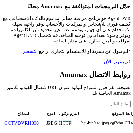
حمّل البرمجيات المتوافقة مع Amamax مجانًا
Agent DVR هو برنامج مراقبة مجاني مدعوم بالذكاء الاصطناعي مع
كشف فوري للأشخاص والمركبات والأجسام. يوفر واجهة سهلة
الاستخدام على أي جهاز، ويدعم عددا غير محدود من الكاميرات،
ويوفر وصولا بعيدا بدون توجيه المنافذ. قم بتحميل Agent DVR
لمراقبة وتأمين عقارك على مدار الساعة.
*للوصول عن بسرية أو للاستخدام التجاري، راجع
التسعير
قم بتنزيل الآن
روابط الاتصال Amamax
نصيحة: انقر فوق النموذج لتوليد عنوان URL لاتصال الفيديو بكاميرا
Amamax الخاصة بك
ابط الموقع
البروتوكول
النوع
النماذج
JPEG
HTTP
CCTVDVRH800
/cgi-bin/net_jpeg.cgi?ch=[C