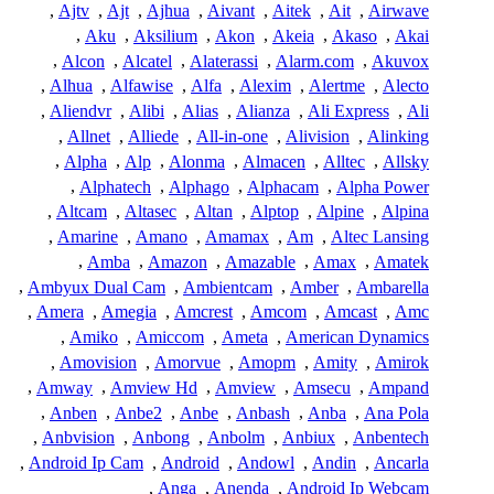
,
Ajtv
,
Ajt
,
Ajhua
,
Aivant
,
Aitek
,
Ait
,
Airwave
,
Aku
,
Aksilium
,
Akon
,
Akeia
,
Akaso
,
Akai
,
Alcon
,
Alcatel
,
Alaterassi
,
Alarm.com
,
Akuvox
,
Alhua
,
Alfawise
,
Alfa
,
Alexim
,
Alertme
,
Alecto
,
Aliendvr
,
Alibi
,
Alias
,
Alianza
,
Ali Express
,
Ali
,
Allnet
,
Alliede
,
All-in-one
,
Alivision
,
Alinking
,
Alpha
,
Alp
,
Alonma
,
Almacen
,
Alltec
,
Allsky
,
Alphatech
,
Alphago
,
Alphacam
,
Alpha Power
,
Altcam
,
Altasec
,
Altan
,
Alptop
,
Alpine
,
Alpina
,
Amarine
,
Amano
,
Amamax
,
Am
,
Altec Lansing
,
Amba
,
Amazon
,
Amazable
,
Amax
,
Amatek
,
Ambyux Dual Cam
,
Ambientcam
,
Amber
,
Ambarella
,
Amera
,
Amegia
,
Amcrest
,
Amcom
,
Amcast
,
Amc
,
Amiko
,
Amiccom
,
Ameta
,
American Dynamics
,
Amovision
,
Amorvue
,
Amopm
,
Amity
,
Amirok
,
Amway
,
Amview Hd
,
Amview
,
Amsecu
,
Ampand
,
Anben
,
Anbe2
,
Anbe
,
Anbash
,
Anba
,
Ana Pola
,
Anbvision
,
Anbong
,
Anbolm
,
Anbiux
,
Anbentech
,
Android Ip Cam
,
Android
,
Andowl
,
Andin
,
Ancarla
,
Anga
,
Anenda
,
Android Ip Webcam