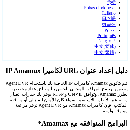
हिन्दी
Bahasa Indonesia
Italiano
日本語
한국어
Polski
Português
Tiếng Việt
中文(简体)
中文(繁體)
دليل إعداد عنوان URL لكاميرا IP Amamax
قم بتكوين Amamax كاميرات IP الخاصة بك باستخدام Agent DVR.
يتضمن برنامج المراقبة المجاني الخاص بنا معالج إعداد مخصص
لطرز Amamax، وتوافق ONVIF و RTSP يوفر لك خيارات اتصال
مرنة عبر الأنظمة الأساسية. سواء كان للأمان المنزلي أو مراقبة
المكتب، فإن كاميرات Amamax مع Agent DVR توفر مراقبة
موثوقة وآمنة.
البرامج المتوافقة مع Amamax*