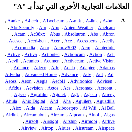
العلامات التجارية الأخرى التي تبدأ بـ "A"
A
,
Aanke
,
A4tech
,
A1webcam
,
A-mtk
,
A-link
,
A-bmi
,
Abr Security
,
Abr
,
Abo
,
Abient Weather
,
Abelcam
,
Acam
,
Ac38xx
,
Abus
,
Absolutron
,
Abs
,
Abron
,
Acesee
,
Aceri-bcn
,
Acer
,
Ace
,
Accsxperts
,
Accfly
,
Acromedia
,
Acor
,
Acm-v3002
,
Acm
,
Achtertuin
,
Active
,
Activa
,
Actiontec
,
Actioncam
,
Action
,
Acti
,
Acvil
,
Acunico
,
Acumen
,
Activecam
,
Active Vision
,
Adiance
,
Adeco
,
Adc
,
Adata
,
Adapter
,
Adamas
Advidia
,
Advanced Home
,
Advance
,
Adv
,
Adt
,
Adj
Aeoss
,
Aeon
,
Aegis
,
Aecbl1
,
Advitronics
,
Advisen
,
,
Afidus
,
Aevision
,
Aetos
,
Aes
,
Aeromax
,
Aercont
,
,
Agsso
,
Agrofilm
,
Agptek
,
Agk
,
Agasio
,
Afreey
,
Ahula
,
Ahio Digital
,
Ahd
,
Aha
,
Aguilera
,
Aguadilla
,
Aiex
,
Aida
,
Aicam
,
Aiboostpro
,
Ai Wifi
,
Ai Ball
,
Airlink
,
Aircamubnt
,
Aircam
,
Aipcam
,
Ainol
,
Aigas
,
Airsoft
,
Airsight
,
Airship
,
Airmobi
,
Airlive
,
Airview
,
Airtop
,
Airties
,
Airstream
,
Airspace