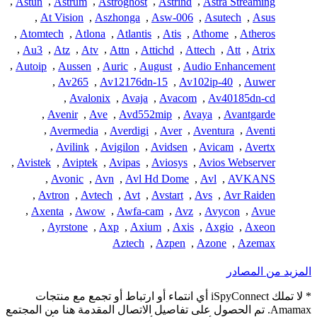
,
Astun
,
Astrum
,
Astroghost
,
Astrind
,
Astra Streaming
,
At Vision
,
Aszhonga
,
Asw-006
,
Asutech
,
Asus
,
Atomtech
,
Atlona
,
Atlantis
,
Atis
,
Athome
,
Atheros
,
Au3
,
Atz
,
Atv
,
Attn
,
Attichd
,
Attech
,
Att
,
Atrix
,
Autoip
,
Aussen
,
Auric
,
August
,
Audio Enhancement
,
Av265
,
Av12176dn-15
,
Av102ip-40
,
Auwer
,
Avalonix
,
Avaja
,
Avacom
,
Av40185dn-cd
,
Avenir
,
Ave
,
Avd552mip
,
Avaya
,
Avantgarde
,
Avermedia
,
Averdigi
,
Aver
,
Aventura
,
Aventi
,
Avilink
,
Avigilon
,
Avidsen
,
Avicam
,
Avertx
,
Avistek
,
Aviptek
,
Avipas
,
Aviosys
,
Avios Webserver
,
Avonic
,
Avn
,
Avl Hd Dome
,
Avl
,
AVKANS
,
Avtron
,
Avtech
,
Avt
,
Avstart
,
Avs
,
Avr Raiden
,
Axenta
,
Awow
,
Awfa-cam
,
Avz
,
Avycon
,
Avue
,
Ayrstone
,
Axp
,
Axium
,
Axis
,
Axgio
,
Axeon
Aztech
,
Azpen
,
Azone
,
Azemax
المزيد من المصادر
* لا تملك iSpyConnect أي انتماء أو ارتباط أو تجمع مع منتجات
Amamax. تم الحصول على تفاصيل الاتصال المقدمة هنا من المجتمع