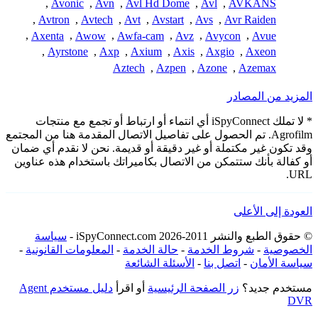
,
Avonic
,
Avn
,
Avl Hd Dome
,
Avl
,
AVKANS
,
Avtron
,
Avtech
,
Avt
,
Avstart
,
Avs
,
Avr Raiden
,
Axenta
,
Awow
,
Awfa-cam
,
Avz
,
Avycon
,
Avue
,
Ayrstone
,
Axp
,
Axium
,
Axis
,
Axgio
,
Axeon
Aztech
,
Azpen
,
Azone
,
Azemax
المزيد من المصادر
* لا تملك iSpyConnect أي انتماء أو ارتباط أو تجمع مع منتجات
Agrofilm. تم الحصول على تفاصيل الاتصال المقدمة هنا من المجتمع
وقد تكون غير مكتملة أو غير دقيقة أو قديمة. نحن لا نقدم أي ضمان
أو كفالة بأنك ستتمكن من الاتصال بكاميراتك باستخدام هذه عناوين
URL.
العودة إلى الأعلى
© حقوق الطبع والنشر 2011-2026 iSpyConnect.com -
سياسة
الخصوصية
-
شروط الخدمة
-
حالة الخدمة
-
المعلومات القانونية
-
سياسة الأمان
-
اتصل بنا
-
الأسئلة الشائعة
مستخدم جديد؟
زر الصفحة الرئيسية
أو اقرأ
دليل مستخدم Agent
DVR