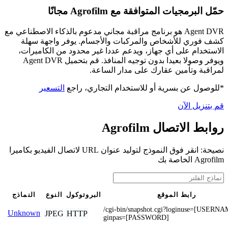
حمّل البرمجيات المتوافقة مع Agrofilm مجانًا
Agent DVR هو برنامج مراقبة مجاني مدعوم بالذكاء الاصطناعي مع
كشف فوري للأشخاص والمركبات والأجسام. يوفر واجهة سهلة
الاستخدام على أي جهاز، ويدعم عددا غير محدود من الكاميرات،
ويوفر وصولا بعيدا بدون توجيه المنافذ. قم بتحميل Agent DVR
لمراقبة وتأمين عقارك على مدار الساعة.
*للوصول عن بسرية أو للاستخدام التجاري، راجع
التسعير
قم بتنزيل الآن
روابط الاتصال Agrofilm
نصيحة: انقر فوق النموذج لتوليد عنوان URL لاتصال الفيديو بكاميرا
Agrofilm الخاصة بك
رابط الموقع
البروتوكول
النوع
النماذج
/cgi-bin/snapshot.cgi?loginuse=[USERN
Unknown
JPEG
HTTP
ginpas=[PASSWORD]