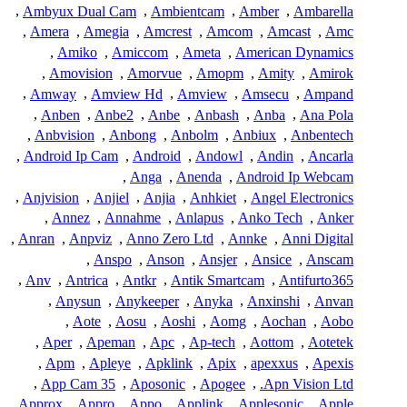
,
Ambyux Dual Cam
,
Ambientcam
,
Amber
,
Ambarella
,
Amera
,
Amegia
,
Amcrest
,
Amcom
,
Amcast
,
Amc
,
Amiko
,
Amiccom
,
Ameta
,
American Dynamics
,
Amovision
,
Amorvue
,
Amopm
,
Amity
,
Amirok
,
Amway
,
Amview Hd
,
Amview
,
Amsecu
,
Ampand
,
Anben
,
Anbe2
,
Anbe
,
Anbash
,
Anba
,
Ana Pola
,
Anbvision
,
Anbong
,
Anbolm
,
Anbiux
,
Anbentech
,
Android Ip Cam
,
Android
,
Andowl
,
Andin
,
Ancarla
,
Anga
,
Anenda
,
Android Ip Webcam
,
Anjvision
,
Anjiel
,
Anjia
,
Anhkiet
,
Angel Electronics
,
Annez
,
Annahme
,
Anlapus
,
Anko Tech
,
Anker
,
Anran
,
Anpviz
,
Anno Zero Ltd
,
Annke
,
Anni Digital
,
Anspo
,
Anson
,
Ansjer
,
Ansice
,
Anscam
,
Anv
,
Antrica
,
Antkr
,
Antik Smartcam
,
Antifurto365
,
Anysun
,
Anykeeper
,
Anyka
,
Anxinshi
,
Anvan
,
Aote
,
Aosu
,
Aoshi
,
Aomg
,
Aochan
,
Aobo
,
Aper
,
Apeman
,
Apc
,
Ap-tech
,
Aottom
,
Aotetek
,
Apm
,
Apleye
,
Apklink
,
Apix
,
apexxus
,
Apexis
,
App Cam 35
,
Aposonic
,
Apogee
,
Apn Vision Ltd.
,
Approx
,
Appro
,
Appo
,
Applink
,
Applesonic
,
Apple