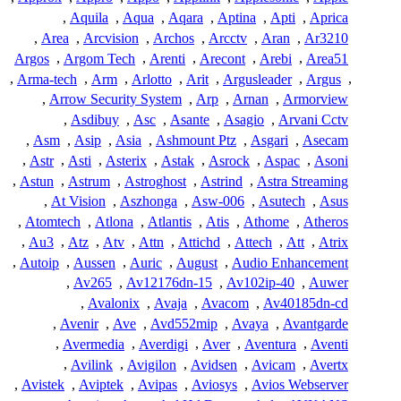
,
Aquila
,
Aqua
,
Aqara
,
Aptina
,
Apti
,
Aprica
,
Area
,
Arcvision
,
Archos
,
Arcctv
,
Aran
,
Ar3210
Argos
,
Argom Tech
,
Arenti
,
Arecont
,
Arebi
,
Area51
,
Arma-tech
,
Arm
,
Arlotto
,
Arit
,
Argusleader
,
Argus
,
,
Arrow Security System
,
Arp
,
Arnan
,
Armorview
,
Asdibuy
,
Asc
,
Asante
,
Asagio
,
Arvani Cctv
,
Asm
,
Asip
,
Asia
,
Ashmount Ptz
,
Asgari
,
Asecam
,
Astr
,
Asti
,
Asterix
,
Astak
,
Asrock
,
Aspac
,
Asoni
,
Astun
,
Astrum
,
Astroghost
,
Astrind
,
Astra Streaming
,
At Vision
,
Aszhonga
,
Asw-006
,
Asutech
,
Asus
,
Atomtech
,
Atlona
,
Atlantis
,
Atis
,
Athome
,
Atheros
,
Au3
,
Atz
,
Atv
,
Attn
,
Attichd
,
Attech
,
Att
,
Atrix
,
Autoip
,
Aussen
,
Auric
,
August
,
Audio Enhancement
,
Av265
,
Av12176dn-15
,
Av102ip-40
,
Auwer
,
Avalonix
,
Avaja
,
Avacom
,
Av40185dn-cd
,
Avenir
,
Ave
,
Avd552mip
,
Avaya
,
Avantgarde
,
Avermedia
,
Averdigi
,
Aver
,
Aventura
,
Aventi
,
Avilink
,
Avigilon
,
Avidsen
,
Avicam
,
Avertx
,
Avistek
,
Aviptek
,
Avipas
,
Aviosys
,
Avios Webserver