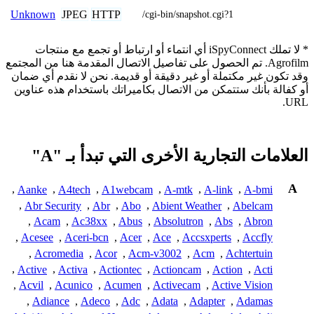
JPEG
HTTP
Unknown
/cgi-bin/snapshot.cgi?1
* لا تملك iSpyConnect أي انتماء أو ارتباط أو تجمع مع منتجات
Agrofilm. تم الحصول على تفاصيل الاتصال المقدمة هنا من المجتمع
وقد تكون غير مكتملة أو غير دقيقة أو قديمة. نحن لا نقدم أي ضمان
أو كفالة بأنك ستتمكن من الاتصال بكاميراتك باستخدام هذه عناوين
URL.
العلامات التجارية الأخرى التي تبدأ بـ "A"
A
,
Aanke
,
A4tech
,
A1webcam
,
A-mtk
,
A-link
,
A-bmi
,
Abr Security
,
Abr
,
Abo
,
Abient Weather
,
Abelcam
,
Acam
,
Ac38xx
,
Abus
,
Absolutron
,
Abs
,
Abron
,
Acesee
,
Aceri-bcn
,
Acer
,
Ace
,
Accsxperts
,
Accfly
,
Acromedia
,
Acor
,
Acm-v3002
,
Acm
,
Achtertuin
,
Active
,
Activa
,
Actiontec
,
Actioncam
,
Action
,
Acti
,
Acvil
,
Acunico
,
Acumen
,
Activecam
,
Active Vision
,
Adiance
,
Adeco
,
Adc
,
Adata
,
Adapter
,
Adamas