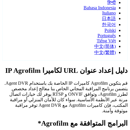
हिन्दी
Bahasa Indonesia
Italiano
日本語
한국어
Polski
Português
Tiếng Việt
中文(简体)
中文(繁體)
دليل إعداد عنوان URL لكاميرا IP Agrofilm
قم بتكوين Agrofilm كاميرات IP الخاصة بك باستخدام Agent DVR.
يتضمن برنامج المراقبة المجاني الخاص بنا معالج إعداد مخصص
لطرز Agrofilm، وتوافق ONVIF و RTSP يوفر لك خيارات اتصال
مرنة عبر الأنظمة الأساسية. سواء كان للأمان المنزلي أو مراقبة
المكتب، فإن كاميرات Agrofilm مع Agent DVR توفر مراقبة
موثوقة وآمنة.
البرامج المتوافقة مع Agrofilm*