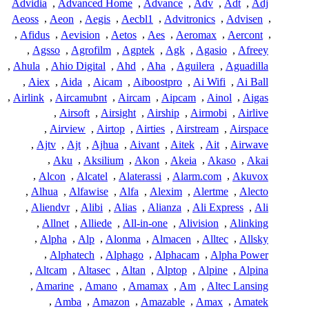
Advidia
,
Advanced Home
,
Advance
,
Adv
,
Adt
,
Adj
Aeoss
,
Aeon
,
Aegis
,
Aecbl1
,
Advitronics
,
Advisen
,
,
Afidus
,
Aevision
,
Aetos
,
Aes
,
Aeromax
,
Aercont
,
,
Agsso
,
Agrofilm
,
Agptek
,
Agk
,
Agasio
,
Afreey
,
Ahula
,
Ahio Digital
,
Ahd
,
Aha
,
Aguilera
,
Aguadilla
,
Aiex
,
Aida
,
Aicam
,
Aiboostpro
,
Ai Wifi
,
Ai Ball
,
Airlink
,
Aircamubnt
,
Aircam
,
Aipcam
,
Ainol
,
Aigas
,
Airsoft
,
Airsight
,
Airship
,
Airmobi
,
Airlive
,
Airview
,
Airtop
,
Airties
,
Airstream
,
Airspace
,
Ajtv
,
Ajt
,
Ajhua
,
Aivant
,
Aitek
,
Ait
,
Airwave
,
Aku
,
Aksilium
,
Akon
,
Akeia
,
Akaso
,
Akai
,
Alcon
,
Alcatel
,
Alaterassi
,
Alarm.com
,
Akuvox
,
Alhua
,
Alfawise
,
Alfa
,
Alexim
,
Alertme
,
Alecto
,
Aliendvr
,
Alibi
,
Alias
,
Alianza
,
Ali Express
,
Ali
,
Allnet
,
Alliede
,
All-in-one
,
Alivision
,
Alinking
,
Alpha
,
Alp
,
Alonma
,
Almacen
,
Alltec
,
Allsky
,
Alphatech
,
Alphago
,
Alphacam
,
Alpha Power
,
Altcam
,
Altasec
,
Altan
,
Alptop
,
Alpine
,
Alpina
,
Amarine
,
Amano
,
Amamax
,
Am
,
Altec Lansing
,
Amba
,
Amazon
,
Amazable
,
Amax
,
Amatek