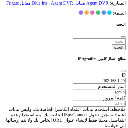
المقارنة:
Agent DVR مقابل Blue Iris
Agent DVR مقابل Frigate
·
السمة:
البحث
البحث
معالج اتصال كاميرا IP Agrofilm
IP
اسم المستخدم
كلمة المرور
ملاحظة: استخدم بيانات اعتماد الكاميرا الخاصة بك، وليس بيانات
اعتماد تسجيل دخول iSpyConnect الخاصة بك. يتم استخدام هذه
التفاصيل محليًا فقط لإنشاء عنوان URL الخاص بك ولا يتم إرسالها
إلى خوادمنا.