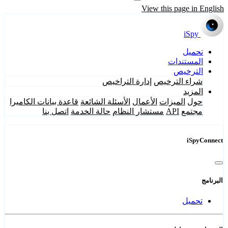
View this page in English
iSpy
تحميل
المستندات
الترخيص
شراء الترخيص
إدارة التراخيص
المزيد
حول
الميزات
الأعمال
الأسئلة الشائعة
قاعدة بيانات الكاميرا
مجتمع
API
مستشار النظام
حالة الخدمة
اتصل بنا
iSpyConnect
البرنامج
تحميل