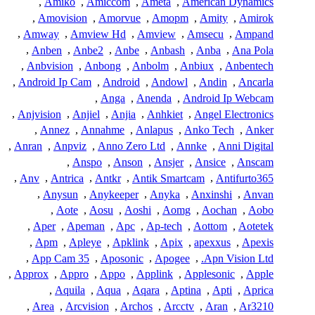
,
Amiko
,
Amiccom
,
Ameta
,
American Dynamics
,
Amovision
,
Amorvue
,
Amopm
,
Amity
,
Amirok
,
Amway
,
Amview Hd
,
Amview
,
Amsecu
,
Ampand
,
Anben
,
Anbe2
,
Anbe
,
Anbash
,
Anba
,
Ana Pola
,
Anbvision
,
Anbong
,
Anbolm
,
Anbiux
,
Anbentech
,
Android Ip Cam
,
Android
,
Andowl
,
Andin
,
Ancarla
,
Anga
,
Anenda
,
Android Ip Webcam
,
Anjvision
,
Anjiel
,
Anjia
,
Anhkiet
,
Angel Electronics
,
Annez
,
Annahme
,
Anlapus
,
Anko Tech
,
Anker
,
Anran
,
Anpviz
,
Anno Zero Ltd
,
Annke
,
Anni Digital
,
Anspo
,
Anson
,
Ansjer
,
Ansice
,
Anscam
,
Anv
,
Antrica
,
Antkr
,
Antik Smartcam
,
Antifurto365
,
Anysun
,
Anykeeper
,
Anyka
,
Anxinshi
,
Anvan
,
Aote
,
Aosu
,
Aoshi
,
Aomg
,
Aochan
,
Aobo
,
Aper
,
Apeman
,
Apc
,
Ap-tech
,
Aottom
,
Aotetek
,
Apm
,
Apleye
,
Apklink
,
Apix
,
apexxus
,
Apexis
,
App Cam 35
,
Aposonic
,
Apogee
,
Apn Vision Ltd.
,
Approx
,
Appro
,
Appo
,
Applink
,
Applesonic
,
Apple
,
Aquila
,
Aqua
,
Aqara
,
Aptina
,
Apti
,
Aprica
,
Area
,
Arcvision
,
Archos
,
Arcctv
,
Aran
,
Ar3210