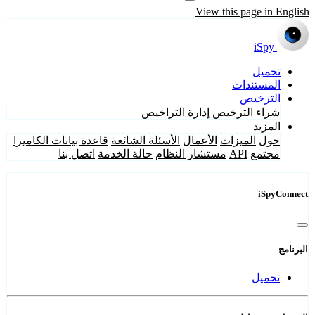
View this page in English
iSpy
تحميل
المستندات
الترخيص
شراء الترخيص
إدارة التراخيص
المزيد
حول
الميزات
الأعمال
الأسئلة الشائعة
قاعدة بيانات الكاميرا
مجتمع
API
مستشار النظام
حالة الخدمة
اتصل بنا
iSpyConnect
البرنامج
تحميل