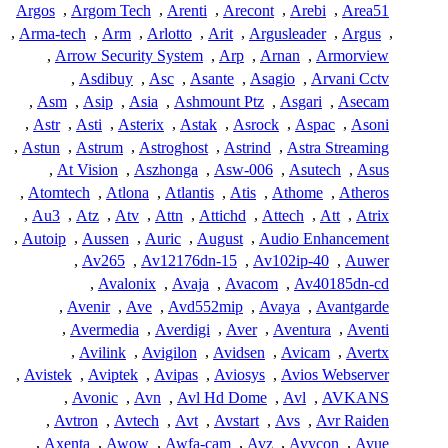
Argos
,
Argom Tech
,
Arenti
,
Arecont
,
Arebi
,
Area51
,
Arma-tech
,
Arm
,
Arlotto
,
Arit
,
Argusleader
,
Argus
,
,
Arrow Security System
,
Arp
,
Arnan
,
Armorview
,
Asdibuy
,
Asc
,
Asante
,
Asagio
,
Arvani Cctv
,
Asm
,
Asip
,
Asia
,
Ashmount Ptz
,
Asgari
,
Asecam
,
Astr
,
Asti
,
Asterix
,
Astak
,
Asrock
,
Aspac
,
Asoni
,
Astun
,
Astrum
,
Astroghost
,
Astrind
,
Astra Streaming
,
At Vision
,
Aszhonga
,
Asw-006
,
Asutech
,
Asus
,
Atomtech
,
Atlona
,
Atlantis
,
Atis
,
Athome
,
Atheros
,
Au3
,
Atz
,
Atv
,
Attn
,
Attichd
,
Attech
,
Att
,
Atrix
,
Autoip
,
Aussen
,
Auric
,
August
,
Audio Enhancement
,
Av265
,
Av12176dn-15
,
Av102ip-40
,
Auwer
,
Avalonix
,
Avaja
,
Avacom
,
Av40185dn-cd
,
Avenir
,
Ave
,
Avd552mip
,
Avaya
,
Avantgarde
,
Avermedia
,
Averdigi
,
Aver
,
Aventura
,
Aventi
,
Avilink
,
Avigilon
,
Avidsen
,
Avicam
,
Avertx
,
Avistek
,
Aviptek
,
Avipas
,
Aviosys
,
Avios Webserver
,
Avonic
,
Avn
,
Avl Hd Dome
,
Avl
,
AVKANS
,
Avtron
,
Avtech
,
Avt
,
Avstart
,
Avs
,
Avr Raiden
,
Axenta
,
Awow
,
Awfa-cam
,
Avz
,
Avycon
,
Avue