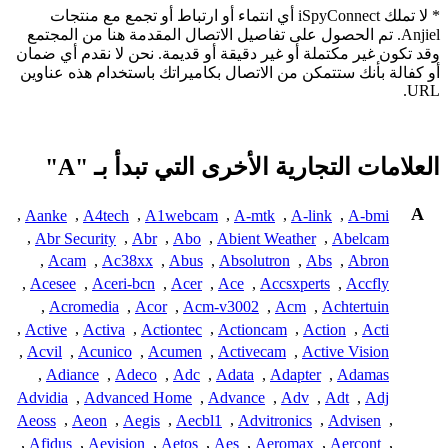
* لا تملك iSpyConnect أي انتماء أو ارتباط أو تجمع مع منتجات
Anjiel. تم الحصول على تفاصيل الاتصال المقدمة هنا من المجتمع
وقد تكون غير مكتملة أو غير دقيقة أو قديمة. نحن لا نقدم أي ضمان
أو كفالة بأنك ستتمكن من الاتصال بكاميراتك باستخدام هذه عناوين
URL.
العلامات التجارية الأخرى التي تبدأ بـ "A"
A
,
Aanke
,
A4tech
,
A1webcam
,
A-mtk
,
A-link
,
A-bmi
,
Abr Security
,
Abr
,
Abo
,
Abient Weather
,
Abelcam
,
Acam
,
Ac38xx
,
Abus
,
Absolutron
,
Abs
,
Abron
,
Acesee
,
Aceri-bcn
,
Acer
,
Ace
,
Accsxperts
,
Accfly
,
Acromedia
,
Acor
,
Acm-v3002
,
Acm
,
Achtertuin
,
Active
,
Activa
,
Actiontec
,
Actioncam
,
Action
,
Acti
,
Acvil
,
Acunico
,
Acumen
,
Activecam
,
Active Vision
,
Adiance
,
Adeco
,
Adc
,
Adata
,
Adapter
,
Adamas
Advidia
,
Advanced Home
,
Advance
,
Adv
,
Adt
,
Adj
Aeoss
,
Aeon
,
Aegis
,
Aecbl1
,
Advitronics
,
Advisen
,
,
Afidus
,
Aevision
,
Aetos
,
Aes
,
Aeromax
,
Aercont
,