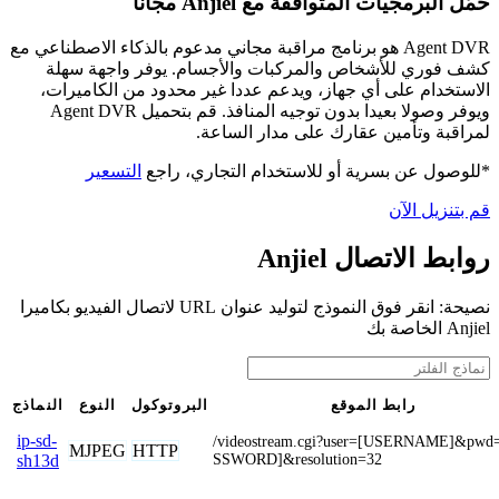
حمّل البرمجيات المتوافقة مع Anjiel مجانًا
Agent DVR هو برنامج مراقبة مجاني مدعوم بالذكاء الاصطناعي مع
كشف فوري للأشخاص والمركبات والأجسام. يوفر واجهة سهلة
الاستخدام على أي جهاز، ويدعم عددا غير محدود من الكاميرات،
ويوفر وصولا بعيدا بدون توجيه المنافذ. قم بتحميل Agent DVR
لمراقبة وتأمين عقارك على مدار الساعة.
*للوصول عن بسرية أو للاستخدام التجاري، راجع
التسعير
قم بتنزيل الآن
روابط الاتصال Anjiel
نصيحة: انقر فوق النموذج لتوليد عنوان URL لاتصال الفيديو بكاميرا
Anjiel الخاصة بك
رابط الموقع
البروتوكول
النوع
النماذج
ip-sd-
/videostream.cgi?user=[USERNAME]&pwd
MJPEG
HTTP
SSWORD]&resolution=32
sh13d