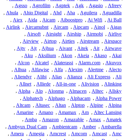
,
Agsso
,
Agrofilm
,
Agptek
,
Agk
,
Agasio
,
Afreey
,
Ahula
,
Ahio Digital
,
Ahd
,
Aha
,
Aguilera
,
Aguadilla
,
Aiex
,
Aida
,
Aicam
,
Aiboostpro
,
Ai Wifi
,
Ai Ball
,
Airlink
,
Aircamubnt
,
Aircam
,
Aipcam
,
Ainol
,
Aigas
,
Airsoft
,
Airsight
,
Airship
,
Airmobi
,
Airlive
,
Airview
,
Airtop
,
Airties
,
Airstream
,
Airspace
,
Ajtv
,
Ajt
,
Ajhua
,
Aivant
,
Aitek
,
Ait
,
Airwave
,
Aku
,
Aksilium
,
Akon
,
Akeia
,
Akaso
,
Akai
,
Alcon
,
Alcatel
,
Alaterassi
,
Alarm.com
,
Akuvox
,
Alhua
,
Alfawise
,
Alfa
,
Alexim
,
Alertme
,
Alecto
,
Aliendvr
,
Alibi
,
Alias
,
Alianza
,
Ali Express
,
Ali
,
Allnet
,
Alliede
,
All-in-one
,
Alivision
,
Alinking
,
Alpha
,
Alp
,
Alonma
,
Almacen
,
Alltec
,
Allsky
,
Alphatech
,
Alphago
,
Alphacam
,
Alpha Power
,
Altcam
,
Altasec
,
Altan
,
Alptop
,
Alpine
,
Alpina
,
Amarine
,
Amano
,
Amamax
,
Am
,
Altec Lansing
,
Amba
,
Amazon
,
Amazable
,
Amax
,
Amatek
,
Ambyux Dual Cam
,
Ambientcam
,
Amber
,
Ambarella
,
Amera
,
Amegia
,
Amcrest
,
Amcom
,
Amcast
,
Amc