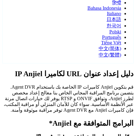
हिन्दी
Bahasa Indonesia
Italiano
日本語
한국어
Polski
Português
Tiếng Việt
中文(简体)
中文(繁體)
دليل إعداد عنوان URL لكاميرا IP Anjiel
قم بتكوين Anjiel كاميرات IP الخاصة بك باستخدام Agent DVR.
يتضمن برنامج المراقبة المجاني الخاص بنا معالج إعداد مخصص
لطرز Anjiel، وتوافق ONVIF و RTSP يوفر لك خيارات اتصال مرنة
عبر الأنظمة الأساسية. سواء كان للأمان المنزلي أو مراقبة المكتب،
فإن كاميرات Anjiel مع Agent DVR توفر مراقبة موثوقة وآمنة.
البرامج المتوافقة مع Anjiel*