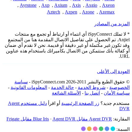
,
Ayrstone
,
Axp
,
Axium
,
Axis
,
Axgio
,
Axeon
Aztech
,
Azpen
,
Azone
,
Azemax
المزيد من المصادر
* لا تملك iSpyConnect أي انتماء أو ارتباط أو تجمع مع منتجات
Anjiel. تم الحصول على تفاصيل الاتصال المقدمة هنا من المجتمع
وقد تكون غير مكتملة أو غير دقيقة أو قديمة. نحن لا نقدم أي ضمان
أو كفالة بأنك ستتمكن من الاتصال بكاميراتك باستخدام هذه عناوين
URL.
العودة إلى الأعلى
© حقوق الطبع والنشر 2011-2026 iSpyConnect.com -
سياسة
الخصوصية
-
شروط الخدمة
-
حالة الخدمة
-
المعلومات القانونية
-
سياسة الأمان
-
اتصل بنا
-
الأسئلة الشائعة
مستخدم جديد؟
زر الصفحة الرئيسية
أو اقرأ
دليل مستخدم Agent
DVR
المقارنة:
Agent DVR مقابل Blue Iris
Agent DVR مقابل Frigate
·
السمة: