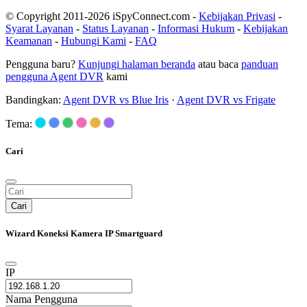
© Copyright 2011-2026 iSpyConnect.com -
Kebijakan Privasi
-
Syarat Layanan
-
Status Layanan
-
Informasi Hukum
-
Kebijakan
Keamanan
-
Hubungi Kami
-
FAQ
Pengguna baru?
Kunjungi halaman beranda
atau baca
panduan
pengguna Agent DVR
kami
Bandingkan:
Agent DVR vs Blue Iris
·
Agent DVR vs Frigate
Tema:
Cari
Cari
Wizard Koneksi Kamera IP Smartguard
IP
Nama Pengguna