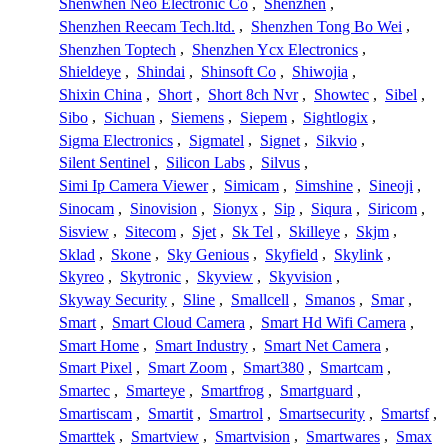
Shenwhen Neo Electronic Co
,
Shenzhen
,
Shenzhen Reecam Tech.ltd.
,
Shenzhen Tong Bo Wei
,
Shenzhen Toptech
,
Shenzhen Ycx Electronics
,
Shieldeye
,
Shindai
,
Shinsoft Co
,
Shiwojia
,
Shixin China
,
Short
,
Short 8ch Nvr
,
Showtec
,
Sibel
,
Sibo
,
Sichuan
,
Siemens
,
Siepem
,
Sightlogix
,
Sigma Electronics
,
Sigmatel
,
Signet
,
Sikvio
,
Silent Sentinel
,
Silicon Labs
,
Silvus
,
Simi Ip Camera Viewer
,
Simicam
,
Simshine
,
Sineoji
,
Sinocam
,
Sinovision
,
Sionyx
,
Sip
,
Siqura
,
Siricom
,
Sisview
,
Sitecom
,
Sjet
,
Sk Tel
,
Skilleye
,
Skjm
,
Sklad
,
Skone
,
Sky Genious
,
Skyfield
,
Skylink
,
Skyreo
,
Skytronic
,
Skyview
,
Skyvision
,
Skyway Security
,
Sline
,
Smallcell
,
Smanos
,
Smar
,
Smart
,
Smart Cloud Camera
,
Smart Hd Wifi Camera
,
Smart Home
,
Smart Industry
,
Smart Net Camera
,
Smart Pixel
,
Smart Zoom
,
Smart380
,
Smartcam
,
Smartec
,
Smarteye
,
Smartfrog
,
Smartguard
,
Smartiscam
,
Smartit
,
Smartrol
,
Smartsecurity
,
Smartsf
,
Smarttek
,
Smartview
,
Smartvision
,
Smartwares
,
Smax