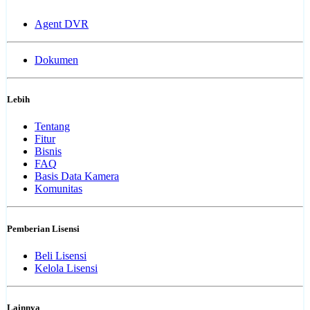
Agent DVR
Dokumen
Lebih
Tentang
Fitur
Bisnis
FAQ
Basis Data Kamera
Komunitas
Pemberian Lisensi
Beli Lisensi
Kelola Lisensi
Lainnya