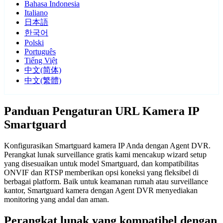
Bahasa Indonesia
Italiano
日本語
한국어
Polski
Português
Tiếng Việt
中文(简体)
中文(繁體)
Panduan Pengaturan URL Kamera IP
Smartguard
Konfigurasikan Smartguard kamera IP Anda dengan Agent DVR.
Perangkat lunak surveillance gratis kami mencakup wizard setup
yang disesuaikan untuk model Smartguard, dan kompatibilitas
ONVIF dan RTSP memberikan opsi koneksi yang fleksibel di
berbagai platform. Baik untuk keamanan rumah atau surveillance
kantor, Smartguard kamera dengan Agent DVR menyediakan
monitoring yang andal dan aman.
Perangkat lunak yang kompatibel dengan