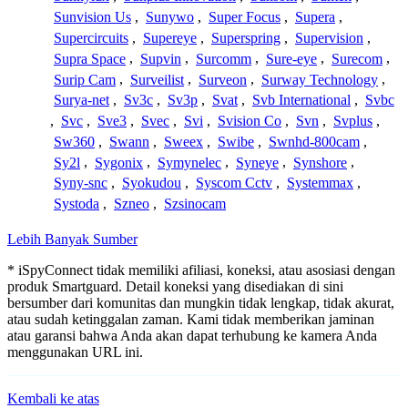
Sunvision Us
,
Sunywo
,
Super Focus
,
Supera
,
Supercircuits
,
Supereye
,
Superspring
,
Supervision
,
Supra Space
,
Supvin
,
Surcomm
,
Sure-eye
,
Surecom
,
Surip Cam
,
Surveilist
,
Surveon
,
Surway Technology
,
Surya-net
,
Sv3c
,
Sv3p
,
Svat
,
Svb International
,
Svbc
,
Svc
,
Sve3
,
Svec
,
Svi
,
Svision Co
,
Svn
,
Svplus
,
Sw360
,
Swann
,
Sweex
,
Swibe
,
Swnhd-800cam
,
Sy2l
,
Sygonix
,
Symynelec
,
Syneye
,
Synshore
,
Syny-snc
,
Syokudou
,
Syscom Cctv
,
Systemmax
,
Systoda
,
Szneo
,
Szsinocam
Lebih Banyak Sumber
* iSpyConnect tidak memiliki afiliasi, koneksi, atau asosiasi dengan
produk Smartguard. Detail koneksi yang disediakan di sini
bersumber dari komunitas dan mungkin tidak lengkap, tidak akurat,
atau sudah ketinggalan zaman. Kami tidak memberikan jaminan
atau garansi bahwa Anda akan dapat terhubung ke kamera Anda
menggunakan URL ini.
Kembali ke atas