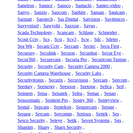
Sanetron
,
Sannce
,
Sansco
,
Santachi
,
Santec-video
,
Sanyo
,
Sanzio
,
Saocom
,
Saphire
,
Sapsan
,
Saqicam
,
Sarmatt
,
Sarotech
,
Sas Digital
,
Satvision
,
Savitmicro
,
Savvypixel
,
Sawyobi
,
Saxxon
,
Sayus
,
Scada Technology
,
Scancam
,
Schlage
,
Schneider
,
Scout Cctv
,
Scs
,
Scsi
,
Scv3
,
Scw
,
Sdc
,
Sdeter
,
Sea Wit
,
Secam Cctv
,
Seccam
,
Sectec
,
Secu First
,
Secueasy
,
Seculink
,
Secuon
,
Secuplug
,
Secur Eye
,
Secur360
,
Securecam
,
Securia Pro
,
Securicom Tunisie
,
Security
,
Security Cam
,
Security Camera 2000
,
Security Camera Warehouse
,
Security Labs
,
Securitytronix
,
Securix
,
Secuvision
,
Seecam
,
Seecom
,
Seedary
,
Seenergy
,
Seesoon
,
Seetong
,
Sefica
,
Seif
,
Seimem
,
Seisa
,
Seisatek
,
Selea
,
Semac
,
Senao
,
Sensormatic
,
Sentient Pro
,
Sentry 360
,
Sentryview
,
Sentul
,
Sepcam
,
Septekon
,
Sequrecam
,
Serage
,
Serang
,
Sercam
,
Sercomm
,
Serioux
,
Sertek
,
Ses
,
Sesco Security
,
Seteye
,
Setik
,
Seven Systems
,
Sgs
,
Shamim
,
Shany
,
Sharx Security
,