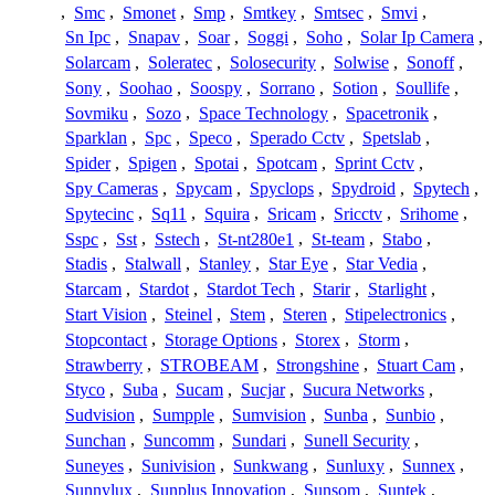
,
Smc
,
Smonet
,
Smp
,
Smtkey
,
Smtsec
,
Smvi
,
Sn Ipc
,
Snapav
,
Soar
,
Soggi
,
Soho
,
Solar Ip Camera
,
Solarcam
,
Soleratec
,
Solosecurity
,
Solwise
,
Sonoff
,
Sony
,
Soohao
,
Soospy
,
Sorrano
,
Sotion
,
Soullife
,
Sovmiku
,
Sozo
,
Space Technology
,
Spacetronik
,
Sparklan
,
Spc
,
Speco
,
Sperado Cctv
,
Spetslab
,
Spider
,
Spigen
,
Spotai
,
Spotcam
,
Sprint Cctv
,
Spy Cameras
,
Spycam
,
Spyclops
,
Spydroid
,
Spytech
,
Spytecinc
,
Sq11
,
Squira
,
Sricam
,
Sricctv
,
Srihome
,
Sspc
,
Sst
,
Sstech
,
St-nt280e1
,
St-team
,
Stabo
,
Stadis
,
Stalwall
,
Stanley
,
Star Eye
,
Star Vedia
,
Starcam
,
Stardot
,
Stardot Tech
,
Starir
,
Starlight
,
Start Vision
,
Steinel
,
Stem
,
Steren
,
Stipelectronics
,
Stopcontact
,
Storage Options
,
Storex
,
Storm
,
Strawberry
,
STROBEAM
,
Strongshine
,
Stuart Cam
,
Styco
,
Suba
,
Sucam
,
Sucjar
,
Sucura Networks
,
Sudvision
,
Sumpple
,
Sumvision
,
Sunba
,
Sunbio
,
Sunchan
,
Suncomm
,
Sundari
,
Sunell Security
,
Suneyes
,
Sunivision
,
Sunkwang
,
Sunluxy
,
Sunnex
,
Sunnylux
,
Sunplus Innovation
,
Sunsom
,
Suntek
,