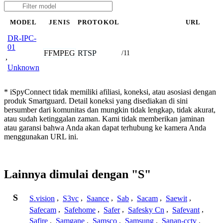
MODEL
JENIS
PROTOKOL
URL
DR-IPC-
01
FFMPEG
RTSP
/11
,
Unknown
* iSpyConnect tidak memiliki afiliasi, koneksi, atau asosiasi dengan
produk Smartguard. Detail koneksi yang disediakan di sini
bersumber dari komunitas dan mungkin tidak lengkap, tidak akurat,
atau sudah ketinggalan zaman. Kami tidak memberikan jaminan
atau garansi bahwa Anda akan dapat terhubung ke kamera Anda
menggunakan URL ini.
Lainnya dimulai dengan "S"
S
S.vision
,
S3vc
,
Saance
,
Sab
,
Sacam
,
Saewit
,
Safecam
,
Safehome
,
Safer
,
Safesky Cn
,
Safevant
,
Safire
,
Samgane
,
Samsco
,
Samsung
,
Sanan-cctv
,