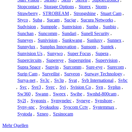
Stopcontact
,
Storage Options
,
Storex
,
Storm
,
Strawberry
,
STROBEAM
,
Strongshine
,
Stuart Cam
,
Styco
,
Suba
,
Sucam
,
Sucjar
,
Sucura Networks
,
Sudvision
,
Sumpple
,
Sumvision
,
Sunba
,
Sunbio
,
Sunchan
,
Suncomm
,
Sundari
,
Sunell Security
,
Suneyes
,
Sunivision
,
Sunkwang
,
Sunluxy
,
Sunnex
,
Sunnylux
,
Sunplus Innovation
,
Sunsom
,
Suntek
,
Sunvision Us
,
Sunywo
,
Super Focus
,
Supera
,
Supercircuits
,
Supereye
,
Superspring
,
Supervision
,
Supra Space
,
Supvin
,
Surcomm
,
Sure-eye
,
Surecom
,
Surip Cam
,
Surveilist
,
Surveon
,
Surway Technology
,
Surya-net
,
Sv3c
,
Sv3p
,
Svat
,
Svb International
,
Svbc
,
Svc
,
Sve3
,
Svec
,
Svi
,
Svision Co
,
Svn
,
Svplus
,
Sw360
,
Swann
,
Sweex
,
Swibe
,
Swnhd-800cam
,
Sy2l
,
Sygonix
,
Symynelec
,
Syneye
,
Synshore
,
Syny-snc
,
Syokudou
,
Syscom Cctv
,
Systemmax
,
Systoda
,
Szneo
,
Szsinocam
Mehr Quellen