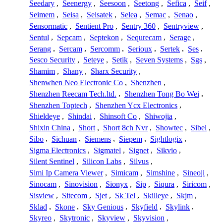
Seedary
,
Seenergy
,
Seesoon
,
Seetong
,
Sefica
,
Seif
,
Seimem
,
Seisa
,
Seisatek
,
Selea
,
Semac
,
Senao
,
Sensormatic
,
Sentient Pro
,
Sentry 360
,
Sentryview
,
Sentul
,
Sepcam
,
Septekon
,
Sequrecam
,
Serage
,
Serang
,
Sercam
,
Sercomm
,
Serioux
,
Sertek
,
Ses
,
Sesco Security
,
Seteye
,
Setik
,
Seven Systems
,
Sgs
,
Shamim
,
Shany
,
Sharx Security
,
Shenwhen Neo Electronic Co
,
Shenzhen
,
Shenzhen Reecam Tech.ltd.
,
Shenzhen Tong Bo Wei
,
Shenzhen Toptech
,
Shenzhen Ycx Electronics
,
Shieldeye
,
Shindai
,
Shinsoft Co
,
Shiwojia
,
Shixin China
,
Short
,
Short 8ch Nvr
,
Showtec
,
Sibel
,
Sibo
,
Sichuan
,
Siemens
,
Siepem
,
Sightlogix
,
Sigma Electronics
,
Sigmatel
,
Signet
,
Sikvio
,
Silent Sentinel
,
Silicon Labs
,
Silvus
,
Simi Ip Camera Viewer
,
Simicam
,
Simshine
,
Sineoji
,
Sinocam
,
Sinovision
,
Sionyx
,
Sip
,
Siqura
,
Siricom
,
Sisview
,
Sitecom
,
Sjet
,
Sk Tel
,
Skilleye
,
Skjm
,
Sklad
,
Skone
,
Sky Genious
,
Skyfield
,
Skylink
,
Skyreo
,
Skytronic
,
Skyview
,
Skyvision
,