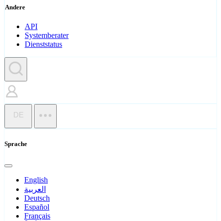
Andere
API
Systemberater
Dienststatus
DE
Sprache
English
العربية
Deutsch
Español
Français