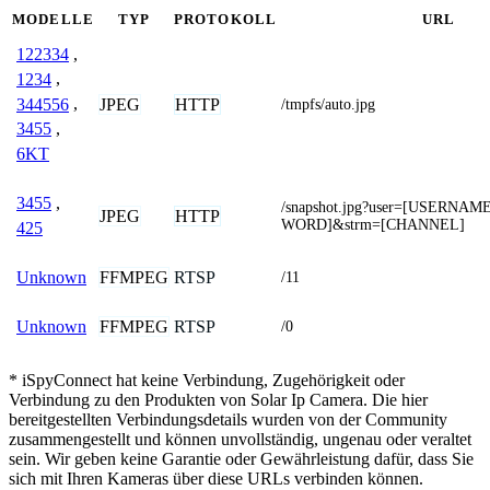
MODELLE
TYP
PROTOKOLL
URL
122334
,
1234
,
344556
,
JPEG
HTTP
/tmpfs/auto.jpg
3455
,
6KT
3455
,
/snapshot.jpg?user=[USERNA
JPEG
HTTP
WORD]&strm=[CHANNEL]
425
FFMPEG
RTSP
Unknown
/11
FFMPEG
RTSP
Unknown
/0
* iSpyConnect hat keine Verbindung, Zugehörigkeit oder
Verbindung zu den Produkten von Solar Ip Camera. Die hier
bereitgestellten Verbindungsdetails wurden von der Community
zusammengestellt und können unvollständig, ungenau oder veraltet
sein. Wir geben keine Garantie oder Gewährleistung dafür, dass Sie
sich mit Ihren Kameras über diese URLs verbinden können.