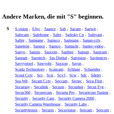
Andere Marken, die mit "S" beginnen.
S
S.vision
,
S3vc
,
Saance
,
Sab
,
Sacam
,
Saewit
,
Safecam
,
Safehome
,
Safer
,
Safesky Cn
,
Safevant
,
Safire
,
Samgane
,
Samsco
,
Samsung
,
Sanan-cctv
,
Sanetron
,
Sannce
,
Sansco
,
Santachi
,
Santec-video
,
Sanyo
,
Sanzio
,
Saocom
,
Saphire
,
Sapsan
,
Saqicam
,
Sarmatt
,
Sarotech
,
Sas Digital
,
Satvision
,
Savitmicro
,
Savvypixel
,
Sawyobi
,
Saxxon
,
Sayus
,
Scada Technology
,
Scancam
,
Schlage
,
Schneider
,
Scout Cctv
,
Scs
,
Scsi
,
Scv3
,
Scw
,
Sdc
,
Sdeter
,
Sea Wit
,
Secam Cctv
,
Seccam
,
Sectec
,
Secu First
,
Secueasy
,
Seculink
,
Secuon
,
Secuplug
,
Secur Eye
,
Secur360
,
Securecam
,
Securia Pro
,
Securicom Tunisie
,
Security
,
Security Cam
,
Security Camera 2000
,
Security Camera Warehouse
,
Security Labs
,
Securitytronix
,
Securix
,
Secuvision
,
Seecam
,
Seecom
,