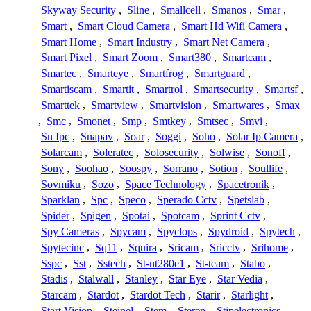
Skyway Security
,
Sline
,
Smallcell
,
Smanos
,
Smar
,
Smart
,
Smart Cloud Camera
,
Smart Hd Wifi Camera
,
Smart Home
,
Smart Industry
,
Smart Net Camera
,
Smart Pixel
,
Smart Zoom
,
Smart380
,
Smartcam
,
Smartec
,
Smarteye
,
Smartfrog
,
Smartguard
,
Smartiscam
,
Smartit
,
Smartrol
,
Smartsecurity
,
Smartsf
,
Smarttek
,
Smartview
,
Smartvision
,
Smartwares
,
Smax
,
Smc
,
Smonet
,
Smp
,
Smtkey
,
Smtsec
,
Smvi
,
Sn Ipc
,
Snapav
,
Soar
,
Soggi
,
Soho
,
Solar Ip Camera
,
Solarcam
,
Soleratec
,
Solosecurity
,
Solwise
,
Sonoff
,
Sony
,
Soohao
,
Soospy
,
Sorrano
,
Sotion
,
Soullife
,
Sovmiku
,
Sozo
,
Space Technology
,
Spacetronik
,
Sparklan
,
Spc
,
Speco
,
Sperado Cctv
,
Spetslab
,
Spider
,
Spigen
,
Spotai
,
Spotcam
,
Sprint Cctv
,
Spy Cameras
,
Spycam
,
Spyclops
,
Spydroid
,
Spytech
,
Spytecinc
,
Sq11
,
Squira
,
Sricam
,
Sricctv
,
Srihome
,
Sspc
,
Sst
,
Sstech
,
St-nt280e1
,
St-team
,
Stabo
,
Stadis
,
Stalwall
,
Stanley
,
Star Eye
,
Star Vedia
,
Starcam
,
Stardot
,
Stardot Tech
,
Starir
,
Starlight
,
Start Vision
,
Steinel
,
Stem
,
Steren
,
Stipelectronics
,