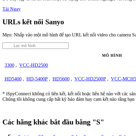
Tải Ngay
URLs kết nối Sanyo
Mẹo: Nhấp vào một mô hình để tạo URL kết nối video cho camera S
MÔ HÌNH
3300
,
VCC-HD2500
HD5400
,
HD-5400P
,
HD5600
,
VCC-HD2500P
,
VCC-MCH5
* iSpyConnect không có liên kết, kết nối hoặc liên hệ nào với các sả
Chúng tôi không cung cấp bất kỳ bảo đảm hay cam kết nào rằng bạn 
Các hãng khác bắt đầu bằng "S"