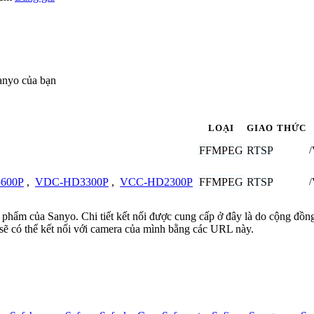
anyo của bạn
LOẠI
GIAO THỨC
FFMPEG
RTSP
/
FFMPEG
RTSP
600P
,
VDC-HD3300P
,
VCC-HD2300P
/
n phẩm của Sanyo. Chi tiết kết nối được cung cấp ở đây là do cộng đồn
sẽ có thể kết nối với camera của mình bằng các URL này.