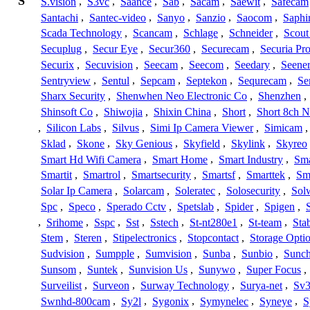
S
S.vision
,
S3vc
,
Saance
,
Sab
,
Sacam
,
Saewit
,
Safecam
Santachi
,
Santec-video
,
Sanyo
,
Sanzio
,
Saocom
,
Saphi
Scada Technology
,
Scancam
,
Schlage
,
Schneider
,
Scout
Secuplug
,
Secur Eye
,
Secur360
,
Securecam
,
Securia Pr
Securix
,
Secuvision
,
Seecam
,
Seecom
,
Seedary
,
Seene
Sentryview
,
Sentul
,
Sepcam
,
Septekon
,
Sequrecam
,
Se
Sharx Security
,
Shenwhen Neo Electronic Co
,
Shenzhen
,
Shinsoft Co
,
Shiwojia
,
Shixin China
,
Short
,
Short 8ch N
,
Silicon Labs
,
Silvus
,
Simi Ip Camera Viewer
,
Simicam
Sklad
,
Skone
,
Sky Genious
,
Skyfield
,
Skylink
,
Skyreo
Smart Hd Wifi Camera
,
Smart Home
,
Smart Industry
,
Sma
Smartit
,
Smartrol
,
Smartsecurity
,
Smartsf
,
Smarttek
,
Sm
Solar Ip Camera
,
Solarcam
,
Soleratec
,
Solosecurity
,
Sol
Spc
,
Speco
,
Sperado Cctv
,
Spetslab
,
Spider
,
Spigen
,
,
Srihome
,
Sspc
,
Sst
,
Sstech
,
St-nt280e1
,
St-team
,
Sta
Stem
,
Steren
,
Stipelectronics
,
Stopcontact
,
Storage Opti
Sudvision
,
Sumpple
,
Sumvision
,
Sunba
,
Sunbio
,
Sunc
Sunsom
,
Suntek
,
Sunvision Us
,
Sunywo
,
Super Focus
,
Surveilist
,
Surveon
,
Surway Technology
,
Surya-net
,
Sv3
Swnhd-800cam
,
Sy2l
,
Sygonix
,
Symynelec
,
Syneye
,
S