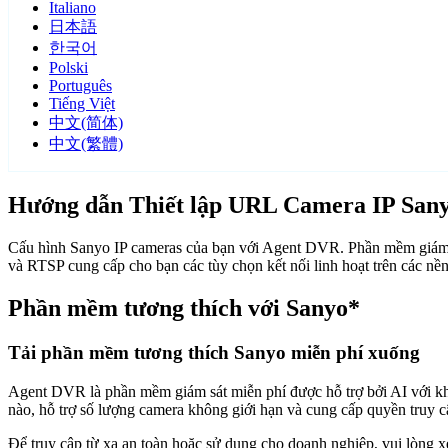
Italiano
日本語
한국어
Polski
Português
Tiếng Việt
中文(简体)
中文(繁體)
Hướng dẫn Thiết lập URL Camera IP San
Cấu hình Sanyo IP cameras của bạn với Agent DVR. Phần mềm giám s
và RTSP cung cấp cho bạn các tùy chọn kết nối linh hoạt trên các n
Phần mềm tương thích với Sanyo*
Tải phần mềm tương thích Sanyo miễn phí xuống
Agent DVR là phần mềm giám sát miễn phí được hỗ trợ bởi AI với khả n
nào, hỗ trợ số lượng camera không giới hạn và cung cấp quyền truy 
Để truy cập từ xa an toàn hoặc sử dụng cho doanh nghiệp, vui lòng