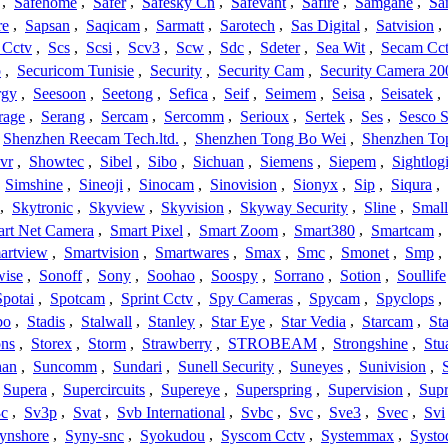
,
Safehome
,
Safer
,
Safesky Cn
,
Safevant
,
Safire
,
Samgane
,
Sa
re
,
Sapsan
,
Saqicam
,
Sarmatt
,
Sarotech
,
Sas Digital
,
Satvision
,
 Cctv
,
Scs
,
Scsi
,
Scv3
,
Scw
,
Sdc
,
Sdeter
,
Sea Wit
,
Secam Cc
o
,
Securicom Tunisie
,
Security
,
Security Cam
,
Security Camera 20
rgy
,
Seesoon
,
Seetong
,
Sefica
,
Seif
,
Seimem
,
Seisa
,
Seisatek
,
rage
,
Serang
,
Sercam
,
Sercomm
,
Serioux
,
Sertek
,
Ses
,
Sesco S
Shenzhen Reecam Tech.ltd.
,
Shenzhen Tong Bo Wei
,
Shenzhen To
vr
,
Showtec
,
Sibel
,
Sibo
,
Sichuan
,
Siemens
,
Siepem
,
Sightlog
,
Simshine
,
Sineoji
,
Sinocam
,
Sinovision
,
Sionyx
,
Sip
,
Siqura
,
,
Skytronic
,
Skyview
,
Skyvision
,
Skyway Security
,
Sline
,
Small
rt Net Camera
,
Smart Pixel
,
Smart Zoom
,
Smart380
,
Smartcam
,
artview
,
Smartvision
,
Smartwares
,
Smax
,
Smc
,
Smonet
,
Smp
,
wise
,
Sonoff
,
Sony
,
Soohao
,
Soospy
,
Sorrano
,
Sotion
,
Soullife
Spotai
,
Spotcam
,
Sprint Cctv
,
Spy Cameras
,
Spycam
,
Spyclops
,
bo
,
Stadis
,
Stalwall
,
Stanley
,
Star Eye
,
Star Vedia
,
Starcam
,
St
ons
,
Storex
,
Storm
,
Strawberry
,
STROBEAM
,
Strongshine
,
Stu
han
,
Suncomm
,
Sundari
,
Sunell Security
,
Suneyes
,
Sunivision
,
Supera
,
Supercircuits
,
Supereye
,
Superspring
,
Supervision
,
Supr
c
,
Sv3p
,
Svat
,
Svb International
,
Svbc
,
Svc
,
Sve3
,
Svec
,
Svi
ynshore
,
Syny-snc
,
Syokudou
,
Syscom Cctv
,
Systemmax
,
Systo