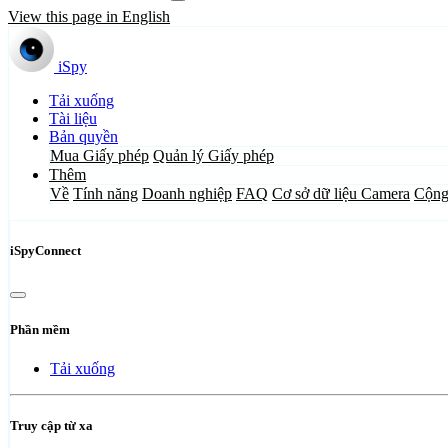
View this page in English
iSpy
Tải xuống
Tài liệu
Bản quyền
Mua Giấy phép
Quản lý Giấy phép
Thêm
Về
Tính năng
Doanh nghiệp
FAQ
Cơ sở dữ liệu Camera
Cộng
iSpyConnect
Phần mềm
Tải xuống
Truy cập từ xa