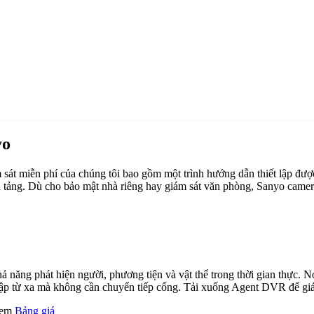
yo
át miễn phí của chúng tôi bao gồm một trình hướng dẫn thiết lập đư
ền tảng. Dù cho bảo mật nhà riêng hay giám sát văn phòng, Sanyo came
ăng phát hiện người, phương tiện và vật thể trong thời gian thực. Nó 
cập từ xa mà không cần chuyển tiếp cổng. Tải xuống Agent DVR để giám
 xem
Bảng giá