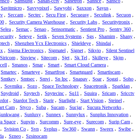
msco
,
Samsung
,
Sanan-cctv
,
Sanetron
,
Sannce
,
Sansco
,
Savitmicro
,
Savvypixel
,
Sawyobi
,
Saxxon
,
Sayus
,
tv
,
Seccam
,
Sectec
,
Secu First
,
Secueasy
,
Seculink
,
Secuon
,
00
,
Security Camera Warehouse
,
Security Labs
,
Securitytronix
,
Selea
,
Semac
,
Senao
,
Sensormatic
,
Sentient Pro
,
Sentry 360
,
ecurity
,
Seteye
,
Setik
,
Seven Systems
,
Sgs
,
Shamim
,
Shany
,
ptech
,
Shenzhen Ycx Electronics
,
Shieldeye
,
Shindai
,
ix
,
Sigma Electronics
,
Sigmatel
,
Signet
,
Sikvio
,
Silent Sentinel
Siricom
,
Sisview
,
Sitecom
,
Sjet
,
Sk Tel
,
Skilleye
,
Skjm
,
cell
,
Smanos
,
Smar
,
Smart
,
Smart Cloud Camera
,
Smartec
,
Smarteye
,
Smartfrog
,
Smartguard
,
Smartiscam
,
Smtkey
,
Smtsec
,
Smvi
,
Sn Ipc
,
Snapav
,
Soar
,
Soggi
,
Soho
,
,
Sovmiku
,
Sozo
,
Space Technology
,
Spacetronik
,
Sparklan
,
Spydroid
,
Spytech
,
Spytecinc
,
Sq11
,
Squira
,
Sricam
,
Sricctv
ardot
,
Stardot Tech
,
Starir
,
Starlight
,
Start Vision
,
Steinel
,
art Cam
,
Styco
,
Suba
,
Sucam
,
Sucjar
,
Sucura Networks
,
Sunkwang
,
Sunluxy
,
Sunnex
,
Sunnylux
,
Sunplus Innovation
,
a Space
,
Supvin
,
Surcomm
,
Sure-eye
,
Surecom
,
Surip Cam
,
,
Svision Co
,
Svn
,
Svplus
,
Sw360
,
Swann
,
Sweex
,
Swibe
,
da
,
Szneo
,
Szsinocam