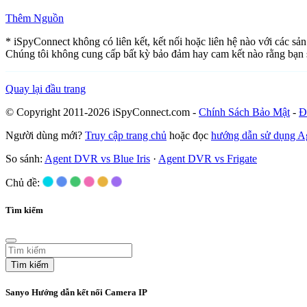
Thêm Nguồn
* iSpyConnect không có liên kết, kết nối hoặc liên hệ nào với các sả
Chúng tôi không cung cấp bất kỳ bảo đảm hay cam kết nào rằng bạn 
Quay lại đầu trang
© Copyright 2011-2026 iSpyConnect.com -
Chính Sách Bảo Mật
-
Đ
Người dùng mới?
Truy cập trang chủ
hoặc đọc
hướng dẫn sử dụng 
So sánh:
Agent DVR vs Blue Iris
·
Agent DVR vs Frigate
Chủ đề:
Tìm kiếm
Tìm kiếm
Sanyo Hướng dẫn kết nối Camera IP