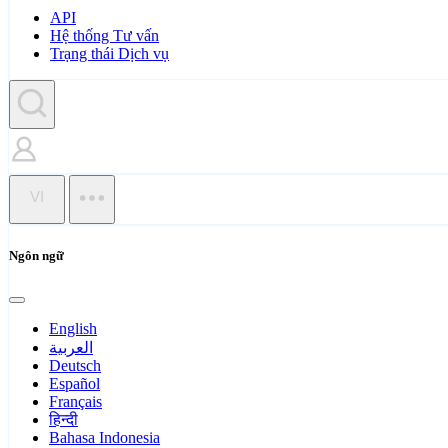
API
Hệ thống Tư vấn
Trạng thái Dịch vụ
VI
Ngôn ngữ
English
العربية
Deutsch
Español
Français
हिन्दी
Bahasa Indonesia