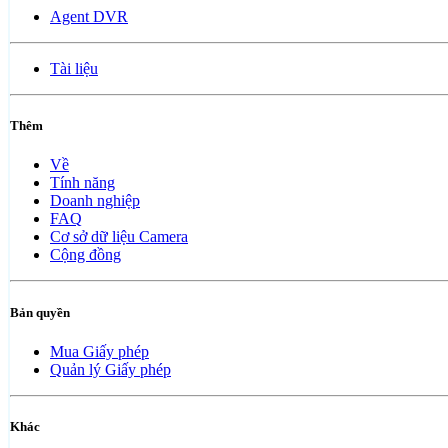
Agent DVR
Tài liệu
Thêm
Về
Tính năng
Doanh nghiệp
FAQ
Cơ sở dữ liệu Camera
Cộng đồng
Bản quyền
Mua Giấy phép
Quản lý Giấy phép
Khác