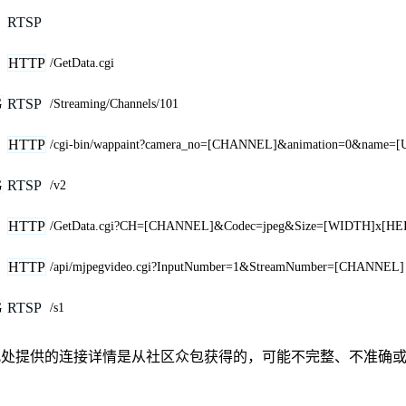
RTSP
HTTP
/GetData.cgi
G
RTSP
/Streaming/Channels/101
HTTP
/cgi-bin/wappaint?camera_no=[CHANNEL]&animation=0&name
G
RTSP
/v2
HTTP
/GetData.cgi?CH=[CHANNEL]&Codec=jpeg&Size=[WIDTH]x[HE
HTTP
/api/mjpegvideo.cgi?InputNumber=1&StreamNumber=[CHANNEL]
G
RTSP
/s1
联、联系或关系。此处提供的连接详情是从社区众包获得的，可能不完整