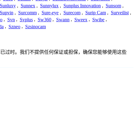
Sunluxy
,
Sunnex
,
Sunnylux
,
Sunplus Innovation
,
Sunsom
,
Supvin
,
Surcomm
,
Sure-eye
,
Surecom
,
Surip Cam
,
Surveilist
,
Co
,
Svn
,
Svplus
,
Sw360
,
Swann
,
Sweex
,
Swibe
,
da
,
Szneo
,
Szsinocam
、不准确或已过时。我们不提供任何保证或担保，确保您能够使用这些