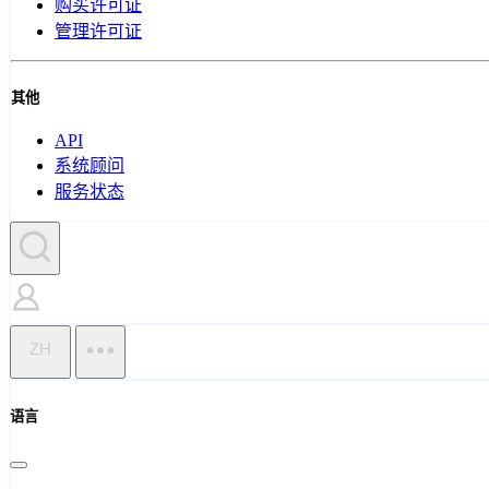
购买许可证
管理许可证
其他
API
系统顾问
服务状态
ZH
语言