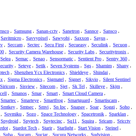
msco
,
Samsung
,
Sanan-cctv
,
Sanetron
,
Sannce
,
Sansco
,
Savitmicro
,
Savvypixel
,
Sawyobi
,
Saxxon
,
Sayus
,
tv
,
Seccam
,
Sectec
,
Secu First
,
Secueasy
,
Seculink
,
Secuon
,
00
,
Security Camera Warehouse
,
Security Labs
,
Securitytronix
,
Selea
,
Semac
,
Senao
,
Sensormatic
,
Sentient Pro
,
Sentry 360
,
ecurity
,
Seteye
,
Setik
,
Seven Systems
,
Sgs
,
Shamim
,
Shany
,
ptech
,
Shenzhen Ycx Electronics
,
Shieldeye
,
Shindai
,
ix
,
Sigma Electronics
,
Sigmatel
,
Signet
,
Sikvio
,
Silent Sentinel
Siricom
,
Sisview
,
Sitecom
,
Sjet
,
Sk Tel
,
Skilleye
,
Skjm
,
cell
,
Smanos
,
Smar
,
Smart
,
Smart Cloud Camera
,
Smartec
,
Smarteye
,
Smartfrog
,
Smartguard
,
Smartiscam
,
Smtkey
,
Smtsec
,
Smvi
,
Sn Ipc
,
Snapav
,
Soar
,
Soggi
,
Soho
,
,
Sovmiku
,
Sozo
,
Space Technology
,
Spacetronik
,
Sparklan
,
Spydroid
,
Spytech
,
Spytecinc
,
Sq11
,
Squira
,
Sricam
,
Sricctv
ardot
,
Stardot Tech
,
Starir
,
Starlight
,
Start Vision
,
Steinel
,
,
Suba
,
Sucam
,
Sucjar
,
Sucura Networks
,
Sudvision
,