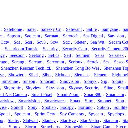
,
Safehome
,
Safer
,
Safesky Cn
,
Safevant
,
Safire
,
Samgane
,
Sa
re
,
Sapsan
,
Saqicam
,
Sarmatt
,
Sarotech
,
Sas Digital
,
Satvision
,
 Cctv
,
Scs
,
Scsi
,
Scv3
,
Scw
,
Sdc
,
Sdeter
,
Sea Wit
,
Secam Cc
o
,
Securicom Tunisie
,
Security
,
Security Cam
,
Security Camera 20
rgy
,
Seesoon
,
Seetong
,
Sefica
,
Seif
,
Seimem
,
Seisa
,
Seisatek
,
rage
,
Serang
,
Sercam
,
Sercomm
,
Serioux
,
Sertek
,
Ses
,
Sesco S
Shenzhen Reecam Tech.ltd.
,
Shenzhen Tong Bo Wei
,
Shenzhen To
vr
,
Showtec
,
Sibel
,
Sibo
,
Sichuan
,
Siemens
,
Siepem
,
Sightlog
,
Simshine
,
Sineoji
,
Sinocam
,
Sinovision
,
Sionyx
,
Sip
,
Siqura
,
,
Skytronic
,
Skyview
,
Skyvision
,
Skyway Security
,
Sline
,
Small
rt Net Camera
,
Smart Pixel
,
Smart Zoom
,
Smart380
,
Smartcam
,
artview
,
Smartvision
,
Smartwares
,
Smax
,
Smc
,
Smonet
,
Smp
,
wise
,
Sonoff
,
Sony
,
Soohao
,
Soospy
,
Sorrano
,
Sotion
,
Soullife
Spotai
,
Spotcam
,
Sprint Cctv
,
Spy Cameras
,
Spycam
,
Spyclops
,
bo
,
Stadis
,
Stalwall
,
Stanley
,
Star Eye
,
Star Vedia
,
Starcam
,
St
ons
,
Storex
,
Storm
,
Strawberry
,
Strongshine
,
Stuart Cam
,
Styco