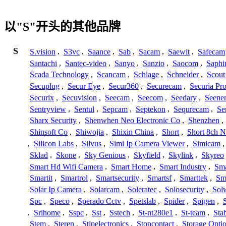
以"S"开头的其他品牌
S
S.vision
,
S3vc
,
Saance
,
Sab
,
Sacam
,
Saewit
,
Safecam
Santachi
,
Santec-video
,
Sanyo
,
Sanzio
,
Saocom
,
Saphi
Scada Technology
,
Scancam
,
Schlage
,
Schneider
,
Scout
Secuplug
,
Secur Eye
,
Secur360
,
Securecam
,
Securia Pr
Securix
,
Secuvision
,
Seecam
,
Seecom
,
Seedary
,
Seene
Sentryview
,
Sentul
,
Sepcam
,
Septekon
,
Sequrecam
,
Se
Sharx Security
,
Shenwhen Neo Electronic Co
,
Shenzhen
,
Shinsoft Co
,
Shiwojia
,
Shixin China
,
Short
,
Short 8ch N
,
Silicon Labs
,
Silvus
,
Simi Ip Camera Viewer
,
Simicam
Sklad
,
Skone
,
Sky Genious
,
Skyfield
,
Skylink
,
Skyreo
Smart Hd Wifi Camera
,
Smart Home
,
Smart Industry
,
Sma
Smartit
,
Smartrol
,
Smartsecurity
,
Smartsf
,
Smarttek
,
Sm
Solar Ip Camera
,
Solarcam
,
Soleratec
,
Solosecurity
,
Sol
Spc
,
Speco
,
Sperado Cctv
,
Spetslab
,
Spider
,
Spigen
,
,
Srihome
,
Sspc
,
Sst
,
Sstech
,
St-nt280e1
,
St-team
,
Sta
Stem
,
Steren
,
Stipelectronics
,
Stopcontact
,
Storage Opti