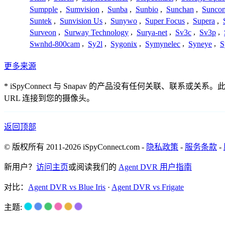
Sumpple
,
Sumvision
,
Sunba
,
Sunbio
,
Sunchan
,
Sunco
Suntek
,
Sunvision Us
,
Sunywo
,
Super Focus
,
Supera
,
Surveon
,
Surway Technology
,
Surya-net
,
Sv3c
,
Sv3p
,
Swnhd-800cam
,
Sy2l
,
Sygonix
,
Symynelec
,
Syneye
,
S
更多来源
* iSpyConnect 与 Snapav 的产品没有任何关
URL 连接到您的摄像头。
返回顶部
© 版权所有 2011-2026 iSpyConnect.com -
隐私政策
-
服务条款
-
新用户？
访问主页
或阅读我们的
Agent DVR 用户指南
对比：
Agent DVR vs Blue Iris
·
Agent DVR vs Frigate
主题: