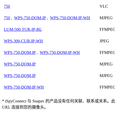
VLC
750
MJPEG
750
,
WPS-750-DOM-IP
,
WPS-750-DOM-IP-WH
FFMPE
LUM-500-TUR-IP-BL
JPEG
WPS-300-CUB-IP-WH
FFMPE
WPS-750-DOM-IP
,
WPS-750-DOM-IP-WH
MJPEG
WPS-750-DOM-IP
MJPEG
WPS-750-DOM-IP
FFMPE
WPS-750-DOM-IP-WH
* iSpyConnect 与 Snapav 的产品没有任何关
URL 连接到您的摄像头。