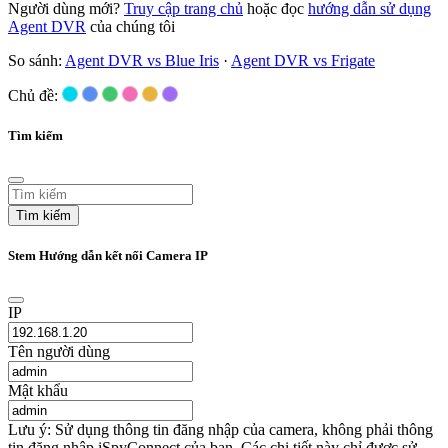
Người dùng mới?
Truy cập trang chủ
hoặc đọc
hướng dẫn sử dụng
Agent DVR
của chúng tôi
So sánh:
Agent DVR vs Blue Iris
·
Agent DVR vs Frigate
Chủ đề:
Tìm kiếm
Tìm kiếm
Stem Hướng dẫn kết nối Camera IP
IP
Tên người dùng
Mật khẩu
Lưu ý: Sử dụng thông tin đăng nhập của camera, không phải thông
tin đăng nhập iSpyConnect của bạn. Các chi tiết này chỉ được sử