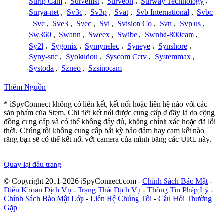
Surip Cam
,
Surveilist
,
Surveon
,
Surway Technology
,
Surya-net
,
Sv3c
,
Sv3p
,
Svat
,
Svb International
,
Svbc
,
Svc
,
Sve3
,
Svec
,
Svi
,
Svision Co
,
Svn
,
Svplus
,
Sw360
,
Swann
,
Sweex
,
Swibe
,
Swnhd-800cam
,
Sy2l
,
Sygonix
,
Symynelec
,
Syneye
,
Synshore
,
Syny-snc
,
Syokudou
,
Syscom Cctv
,
Systemmax
,
Systoda
,
Szneo
,
Szsinocam
Thêm Nguồn
* iSpyConnect không có liên kết, kết nối hoặc liên hệ nào với các
sản phẩm của Stem. Chi tiết kết nối được cung cấp ở đây là do cộng
đồng cung cấp và có thể không đầy đủ, không chính xác hoặc đã lỗi
thời. Chúng tôi không cung cấp bất kỳ bảo đảm hay cam kết nào
rằng bạn sẽ có thể kết nối với camera của mình bằng các URL này.
Quay lại đầu trang
© Copyright 2011-2026 iSpyConnect.com -
Chính Sách Bảo Mật
-
Điều Khoản Dịch Vụ
-
Trạng Thái Dịch Vụ
-
Thông Tin Pháp Lý
-
Chính Sách Bảo Mật Lớp
-
Liên Hệ Chúng Tôi
-
Câu Hỏi Thường
Gặp