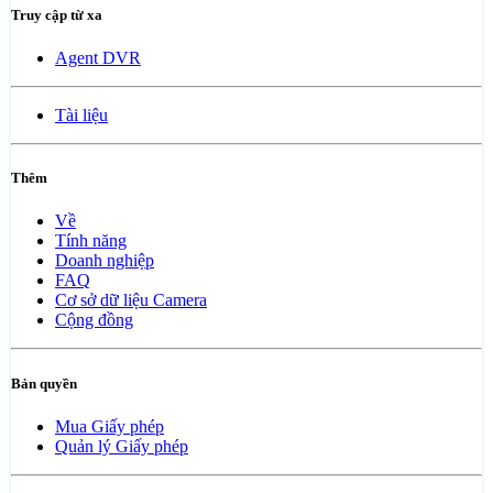
Truy cập từ xa
Agent DVR
Tài liệu
Thêm
Về
Tính năng
Doanh nghiệp
FAQ
Cơ sở dữ liệu Camera
Cộng đồng
Bản quyền
Mua Giấy phép
Quản lý Giấy phép