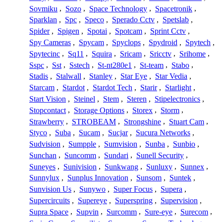
Sovmiku
,
Sozo
,
Space Technology
,
Spacetronik
,
Sparklan
,
Spc
,
Speco
,
Sperado Cctv
,
Spetslab
,
Spider
,
Spigen
,
Spotai
,
Spotcam
,
Sprint Cctv
,
Spy Cameras
,
Spycam
,
Spyclops
,
Spydroid
,
Spytech
,
Spytecinc
,
Sq11
,
Squira
,
Sricam
,
Sricctv
,
Srihome
,
Sspc
,
Sst
,
Sstech
,
St-nt280e1
,
St-team
,
Stabo
,
Stadis
,
Stalwall
,
Stanley
,
Star Eye
,
Star Vedia
,
Starcam
,
Stardot
,
Stardot Tech
,
Starir
,
Starlight
,
Start Vision
,
Steinel
,
Stem
,
Steren
,
Stipelectronics
,
Stopcontact
,
Storage Options
,
Storex
,
Storm
,
Strawberry
,
STROBEAM
,
Strongshine
,
Stuart Cam
,
Styco
,
Suba
,
Sucam
,
Sucjar
,
Sucura Networks
,
Sudvision
,
Sumpple
,
Sumvision
,
Sunba
,
Sunbio
,
Sunchan
,
Suncomm
,
Sundari
,
Sunell Security
,
Suneyes
,
Sunivision
,
Sunkwang
,
Sunluxy
,
Sunnex
,
Sunnylux
,
Sunplus Innovation
,
Sunsom
,
Suntek
,
Sunvision Us
,
Sunywo
,
Super Focus
,
Supera
,
Supercircuits
,
Supereye
,
Superspring
,
Supervision
,
Supra Space
,
Supvin
,
Surcomm
,
Sure-eye
,
Surecom
,