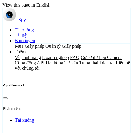
View this page in English
iSpy
Tải xuống
Tài liệu
Bản quyền
Mua Giấy phép
Quản lý Giấy phép
Thêm
Về
Tính năng
Doanh nghiệp
FAQ
Cơ sở dữ liệu Camera
Cộng đồng
API
Hệ thống Tư vấn
Trạng thái Dịch vụ
Liên hệ
với chúng tôi
iSpyConnect
Phần mềm
Tải xuống