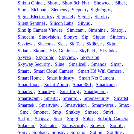
Shixin China
,
Short
,
Short 8ch Nvr
,
Showtec
,
Sibel
,
Sibo
,
Sichuan
,
Siemens
,
Siepem
,
Sightlogix
,
Sigma Electronics
,
Sigmatel
,
Signet
,
Sikvio
,
Silent Sentinel
,
Silicon Labs
,
Silvus
,
Simi Ip Camera Viewer
,
Simicam
,
Simshine
,
Sineoji
,
Sinocam
,
Sinovision
,
Sionyx
,
Sip
,
Siqura
,
Siricom
,
Sisview
,
Sitecom
,
Sjet
,
Sk Tel
,
Skilleye
,
Skjm
,
Sklad
,
Skone
,
Sky Genious
,
Skyfield
,
Skylink
,
Skyreo
,
Skytronic
,
Skyview
,
Skyvision
,
Skyway Security
,
Sline
,
Smallcell
,
Smanos
,
Smar
,
Smart
,
Smart Cloud Camera
,
Smart Hd Wifi Camera
,
Smart Home
,
Smart Industry
,
Smart Net Camera
,
Smart Pixel
,
Smart Zoom
,
Smart380
,
Smartcam
,
Smartec
,
Smarteye
,
Smartfrog
,
Smartguard
,
Smartiscam
,
Smartit
,
Smartrol
,
Smartsecurity
,
Smartsf
,
Smarttek
,
Smartview
,
Smartvision
,
Smartwares
,
Smax
,
Smc
,
Smonet
,
Smp
,
Smtkey
,
Smtsec
,
Smvi
,
Sn Ipc
,
Snapav
,
Soar
,
Soggi
,
Soho
,
Solar Ip Camera
,
Solarcam
,
Soleratec
,
Solosecurity
,
Solwise
,
Sonoff
,
Sony
,
Soohao
,
Soospy
,
Sorrano
,
Sotion
,
Soullife
,