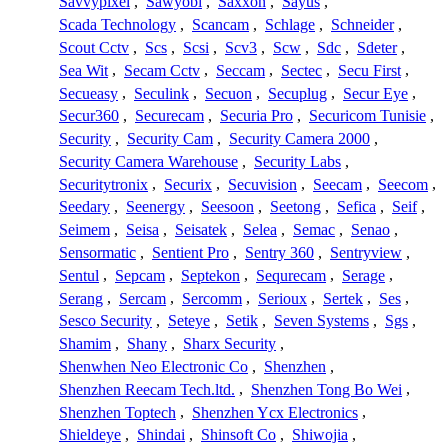
Savvypixel
,
Sawyobi
,
Saxxon
,
Sayus
,
Scada Technology
,
Scancam
,
Schlage
,
Schneider
,
Scout Cctv
,
Scs
,
Scsi
,
Scv3
,
Scw
,
Sdc
,
Sdeter
,
Sea Wit
,
Secam Cctv
,
Seccam
,
Sectec
,
Secu First
,
Secueasy
,
Seculink
,
Secuon
,
Secuplug
,
Secur Eye
,
Secur360
,
Securecam
,
Securia Pro
,
Securicom Tunisie
,
Security
,
Security Cam
,
Security Camera 2000
,
Security Camera Warehouse
,
Security Labs
,
Securitytronix
,
Securix
,
Secuvision
,
Seecam
,
Seecom
,
Seedary
,
Seenergy
,
Seesoon
,
Seetong
,
Sefica
,
Seif
,
Seimem
,
Seisa
,
Seisatek
,
Selea
,
Semac
,
Senao
,
Sensormatic
,
Sentient Pro
,
Sentry 360
,
Sentryview
,
Sentul
,
Sepcam
,
Septekon
,
Sequrecam
,
Serage
,
Serang
,
Sercam
,
Sercomm
,
Serioux
,
Sertek
,
Ses
,
Sesco Security
,
Seteye
,
Setik
,
Seven Systems
,
Sgs
,
Shamim
,
Shany
,
Sharx Security
,
Shenwhen Neo Electronic Co
,
Shenzhen
,
Shenzhen Reecam Tech.ltd.
,
Shenzhen Tong Bo Wei
,
Shenzhen Toptech
,
Shenzhen Ycx Electronics
,
Shieldeye
,
Shindai
,
Shinsoft Co
,
Shiwojia
,