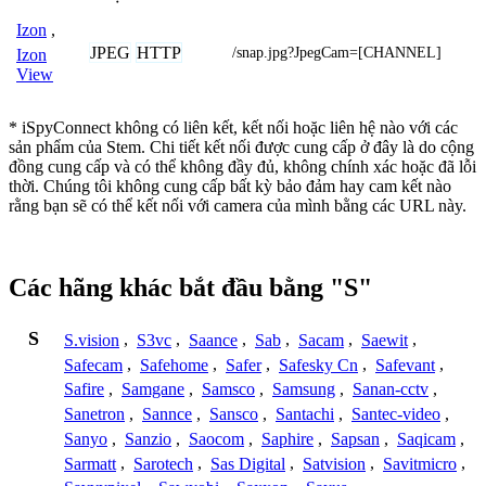
Izon
,
JPEG
HTTP
/snap.jpg?JpegCam=[CHANNEL]
Izon
View
* iSpyConnect không có liên kết, kết nối hoặc liên hệ nào với các
sản phẩm của Stem. Chi tiết kết nối được cung cấp ở đây là do cộng
đồng cung cấp và có thể không đầy đủ, không chính xác hoặc đã lỗi
thời. Chúng tôi không cung cấp bất kỳ bảo đảm hay cam kết nào
rằng bạn sẽ có thể kết nối với camera của mình bằng các URL này.
Các hãng khác bắt đầu bằng "S"
S
S.vision
,
S3vc
,
Saance
,
Sab
,
Sacam
,
Saewit
,
Safecam
,
Safehome
,
Safer
,
Safesky Cn
,
Safevant
,
Safire
,
Samgane
,
Samsco
,
Samsung
,
Sanan-cctv
,
Sanetron
,
Sannce
,
Sansco
,
Santachi
,
Santec-video
,
Sanyo
,
Sanzio
,
Saocom
,
Saphire
,
Sapsan
,
Saqicam
,
Sarmatt
,
Sarotech
,
Sas Digital
,
Satvision
,
Savitmicro
,