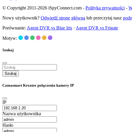
© Copyright 2011-2026 iSpyConnect.com -
Polityka prywatności
-
W
Nowy użytkownik?
Odwiedź stronę główną
lub przeczytaj nasz
podr
Porównanie:
Agent DVR vs Blue Iris
·
Agent DVR vs Frigate
Motyw:
Szukaj
Szukaj
Camasmart Kreator połączenia kamery IP
IP
Nazwa użytkownika
Hasło