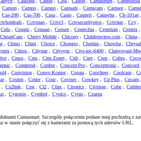
adyce
,
Caikong
,
Caisse
,
Caja
,
Calion
,
Camasmart
,
Cambozola
,
Camon
,
Campo
,
Camqo
,
Camsafe
,
Camscam
,
Camsee
,
Camsp
,
Cas-200
,
Cas-700
,
Casa
,
Casio
,
Casperi
,
Catawba
,
Cb-101ae
ctvhotdeals
,
Cctvman
,
Cctvr3
,
Cctvsecuritypros
,
Cctvstar
,
Ccy
,
Celu
,
Cengiz
,
Cennan
,
Censee
,
Centechia
,
Centrium
,
Centrix
CheapCam
,
Cherry Mobile
,
Chicony
,
Childrenview.com
,
China
,
ng
,
Chino
,
Chint
,
Choice
,
Chongro
,
Chortau
,
Chowha
,
Chrysal
ronix
,
Citrox
,
Citystar
,
Citysync
,
Civs-ipc-6400
,
Clairvoyant Mw
live
,
Cmos
,
Cms
,
Cms Zonet
,
Cnb
,
Cnet
,
Cnm
,
Cobra
,
Coco
omtac
,
Comtrend
,
Conbre
,
Concept Pro
,
Conceptronic
,
Concord
ol4
,
Convision
,
Convo Kontor
,
Cooau
,
Coocheer
,
Coolcam
,
C
ar
,
Costim
,
Cotier
,
Cour
,
Covisec
,
Cowkey
,
Cp Plus
,
Cpcam
3
,
Cs2link
,
Csst
,
Ct2
,
Ctipc
,
Ctronics
,
Ctvision
,
Cube
,
Cubite
us
,
Cygonix
,
Cymbol
,
Cynics
,
Cyrus
,
Czarna
oduktami Camasmart. Szczegóły połączenia podane tutaj pochodzą z za
esz w stanie połączyć się z kamerami za pomocą tych adresów URL.