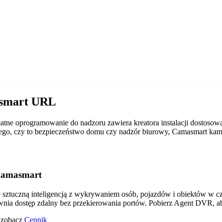
asmart URL
tne oprogramowanie do nadzoru zawiera kreatora instalacji dostoso
d tego, czy to bezpieczeństwo domu czy nadzór biurowy, Camasmart k
Camasmart
tuczną inteligencją z wykrywaniem osób, pojazdów i obiektów w czas
wnia dostęp zdalny bez przekierowania portów. Pobierz Agent DVR, a
o zobacz
Cennik