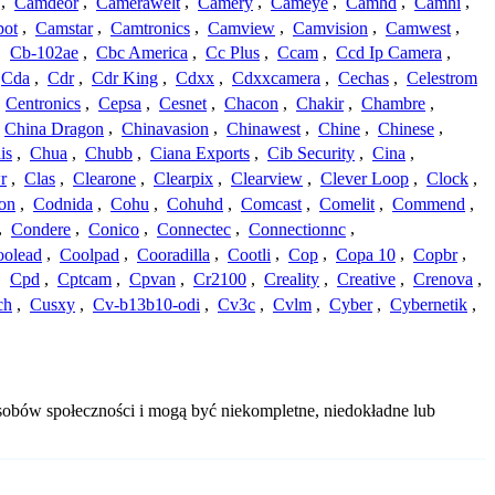
,
Camdeor
,
Camerawelt
,
Camery
,
Cameye
,
Camhd
,
Camhi
,
ot
,
Camstar
,
Camtronics
,
Camview
,
Camvision
,
Camwest
,
,
Cb-102ae
,
Cbc America
,
Cc Plus
,
Ccam
,
Ccd Ip Camera
,
Cda
,
Cdr
,
Cdr King
,
Cdxx
,
Cdxxcamera
,
Cechas
,
Celestrom
,
Centronics
,
Cepsa
,
Cesnet
,
Chacon
,
Chakir
,
Chambre
,
China Dragon
,
Chinavasion
,
Chinawest
,
Chine
,
Chinese
,
is
,
Chua
,
Chubb
,
Ciana Exports
,
Cib Security
,
Cina
,
r
,
Clas
,
Clearone
,
Clearpix
,
Clearview
,
Clever Loop
,
Clock
,
on
,
Codnida
,
Cohu
,
Cohuhd
,
Comcast
,
Comelit
,
Commend
,
,
Condere
,
Conico
,
Connectec
,
Connectionnc
,
oolead
,
Coolpad
,
Cooradilla
,
Cootli
,
Cop
,
Copa 10
,
Copbr
,
,
Cpd
,
Cptcam
,
Cpvan
,
Cr2100
,
Creality
,
Creative
,
Crenova
,
ch
,
Cusxy
,
Cv-b13b10-odi
,
Cv3c
,
Cvlm
,
Cyber
,
Cybernetik
,
sobów społeczności i mogą być niekompletne, niedokładne lub