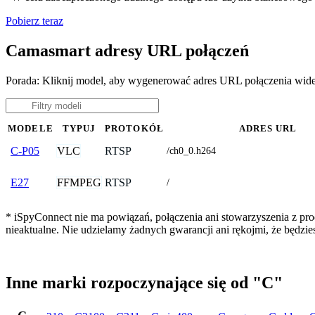
Pobierz teraz
Camasmart adresy URL połączeń
Porada: Kliknij model, aby wygenerować adres URL połączenia wid
MODELE
TYPUJ
PROTOKÓŁ
ADRES URL
VLC
RTSP
C-P05
/ch0_0.h264
FFMPEG
RTSP
E27
/
* iSpyConnect nie ma powiązań, połączenia ani stowarzyszenia z pr
nieaktualne. Nie udzielamy żadnych gwarancji ani rękojmi, że będzi
Inne marki rozpoczynające się od "C"