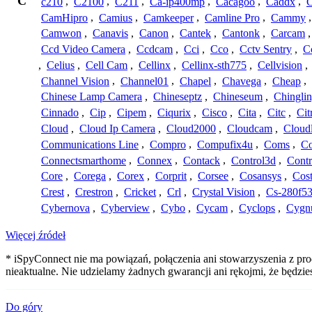
C
c210
,
C2100
,
C211
,
Ca-ip400mp
,
Cacagoo
,
Caddx
,
C
CamHipro
,
Camius
,
Camkeeper
,
Camline Pro
,
Cammy
Camwon
,
Canavis
,
Canon
,
Cantek
,
Cantonk
,
Carcam
Ccd Video Camera
,
Ccdcam
,
Cci
,
Cco
,
Cctv Sentry
,
C
,
Celius
,
Cell Cam
,
Cellinx
,
Cellinx-sth775
,
Cellvision
,
Channel Vision
,
Channel01
,
Chapel
,
Chavega
,
Cheap
,
Chinese Lamp Camera
,
Chineseptz
,
Chineseum
,
Chingli
Cinnado
,
Cip
,
Cipem
,
Ciqurix
,
Cisco
,
Cita
,
Citc
,
Cit
Cloud
,
Cloud Ip Camera
,
Cloud2000
,
Cloudcam
,
Cloud
Communications Line
,
Compro
,
Compufix4u
,
Coms
,
C
Connectsmarthome
,
Connex
,
Contack
,
Control3d
,
Contr
Core
,
Corega
,
Corex
,
Corprit
,
Corsee
,
Cosansys
,
Cost
Crest
,
Crestron
,
Cricket
,
Crl
,
Crystal Vision
,
Cs-280f5
Cybernova
,
Cyberview
,
Cybo
,
Cycam
,
Cyclops
,
Cygn
Więcej źródeł
* iSpyConnect nie ma powiązań, połączenia ani stowarzyszenia z pr
nieaktualne. Nie udzielamy żadnych gwarancji ani rękojmi, że będzi
Do góry