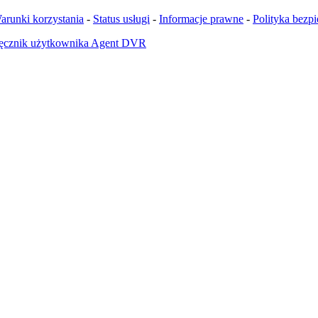
arunki korzystania
-
Status usługi
-
Informacje prawne
-
Polityka bezp
ęcznik użytkownika Agent DVR