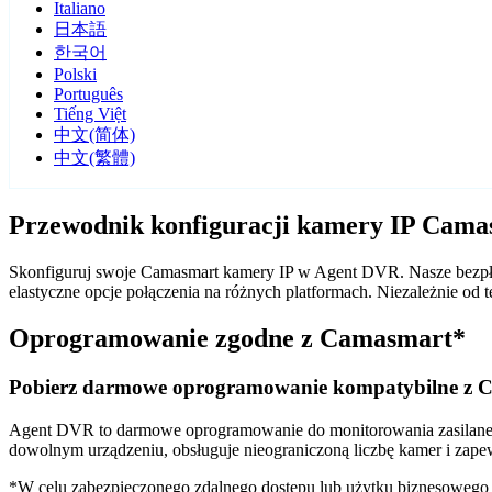
Italiano
日本語
한국어
Polski
Português
Tiếng Việt
中文(简体)
中文(繁體)
Przewodnik konfiguracji kamery IP Cam
Skonfiguruj swoje Camasmart kamery IP w Agent DVR. Nasze bezpła
elastyczne opcje połączenia na różnych platformach. Niezależnie o
Oprogramowanie zgodne z Camasmart*
Pobierz darmowe oprogramowanie kompatybilne z 
Agent DVR to darmowe oprogramowanie do monitorowania zasilane sz
dowolnym urządzeniu, obsługuje nieograniczoną liczbę kamer i zape
*W celu zabezpieczonego zdalnego dostępu lub użytku biznesoweg