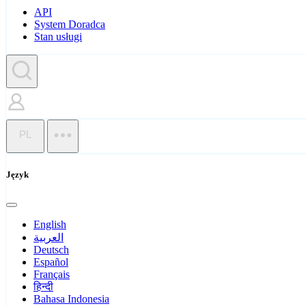
API
System Doradca
Stan usługi
PL
Język
English
العربية
Deutsch
Español
Français
हिन्दी
Bahasa Indonesia