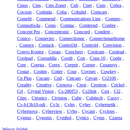
Cmos
,
Cms
,
Cms Zonet
,
Cnb
,
Cnet
,
Cnm
,
Cobra
,
Cocoon
,
Codnida
,
Cohu
,
Cohuhd
,
Comcast
,
Comelit
,
Commend
,
Communications Line
,
Compro
,
Compufix4u
,
Coms
,
Comtac
,
Comtrend
,
Conbre
,
Concept Pro
,
Conceptronic
,
Concord
,
Condere
,
Conico
,
Connectec
,
Connectionnc
,
Connectsmarthome
,
Connex
,
Contack
,
Control3d
,
Control4
,
Convision
,
Convo Kontor
,
Cooau
,
Coocheer
,
Coolcam
,
Coolead
,
Coolpad
,
Cooradilla
,
Cootli
,
Cop
,
Copa 10
,
Copbr
,
Core
,
Corega
,
Corex
,
Corprit
,
Corsee
,
Cosansys
,
Costar
,
Costim
,
Cotier
,
Cour
,
Covisec
,
Cowkey
,
Cp Plus
,
Cpcam
,
Cpd
,
Cptcam
,
Cpvan
,
Cr2100
,
Creality
,
Creative
,
Crenova
,
Crest
,
Crestron
,
Cricket
,
Crl
,
Crystal Vision
,
Cs-280f53
,
Cs2link
,
Csst
,
Ct2
,
Ctipc
,
Ctronics
,
Ctvision
,
Cube
,
Cubitech
,
Cusxy
,
Cv-b13b10-odi
,
Cv3c
,
Cvlm
,
Cyber
,
Cybernetik
,
Cybernova
,
Cyberview
,
Cybo
,
Cycam
,
Cyclops
,
Cygnus
,
Cygonix
,
Cymbol
,
Cynics
,
Cyrus
,
Czarna
Więcej źródeł