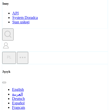
Inny
API
System Doradca
Stan usługi
PL
Język
English
العربية
Deutsch
Español
Français