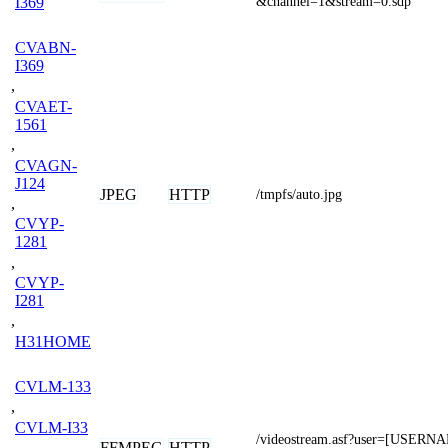
&channel=1&stream=0.sdp
I369
CVABN-
I369
,
CVAET-
1561
,
CVAGN-
J124
JPEG
HTTP
/tmpfs/auto.jpg
,
CVYP-
1281
,
CVYP-
I281
,
H31HOME
CVLM-133
,
CVLM-I33
/videostream.asf?user=[USER
FFMPEG
HTTP
,