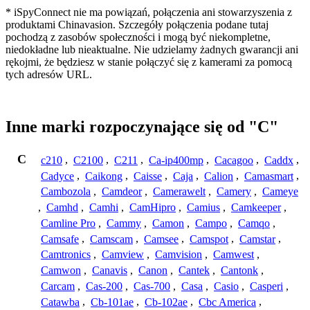
* iSpyConnect nie ma powiązań, połączenia ani stowarzyszenia z
produktami Chinavasion. Szczegóły połączenia podane tutaj
pochodzą z zasobów społeczności i mogą być niekompletne,
niedokładne lub nieaktualne. Nie udzielamy żadnych gwarancji ani
rękojmi, że będziesz w stanie połączyć się z kamerami za pomocą
tych adresów URL.
Inne marki rozpoczynające się od "C"
C
c210
,
C2100
,
C211
,
Ca-ip400mp
,
Cacagoo
,
Caddx
,
Cadyce
,
Caikong
,
Caisse
,
Caja
,
Calion
,
Camasmart
,
Cambozola
,
Camdeor
,
Camerawelt
,
Camery
,
Cameye
,
Camhd
,
Camhi
,
CamHipro
,
Camius
,
Camkeeper
,
Camline Pro
,
Cammy
,
Camon
,
Campo
,
Camqo
,
Camsafe
,
Camscam
,
Camsee
,
Camspot
,
Camstar
,
Camtronics
,
Camview
,
Camvision
,
Camwest
,
Camwon
,
Canavis
,
Canon
,
Cantek
,
Cantonk
,
Carcam
,
Cas-200
,
Cas-700
,
Casa
,
Casio
,
Casperi
,
Catawba
,
Cb-101ae
,
Cb-102ae
,
Cbc America
,