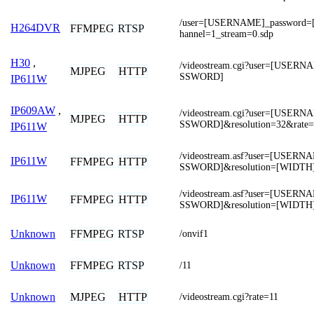
/user=[USERNAME]_password
H264DVR
FFMPEG
RTSP
hannel=1_stream=0.sdp
H30
,
/videostream.cgi?user=[USER
MJPEG
HTTP
SSWORD]
IP611W
IP609AW
,
/videostream.cgi?user=[USER
MJPEG
HTTP
SSWORD]&resolution=32&rate=
IP611W
/videostream.asf?user=[USER
IP611W
FFMPEG
HTTP
SSWORD]&resolution=[WIDTH
/videostream.asf?user=[USER
IP611W
FFMPEG
HTTP
SSWORD]&resolution=[WIDTH
FFMPEG
RTSP
Unknown
/onvif1
FFMPEG
RTSP
Unknown
/11
MJPEG
HTTP
Unknown
/videostream.cgi?rate=11