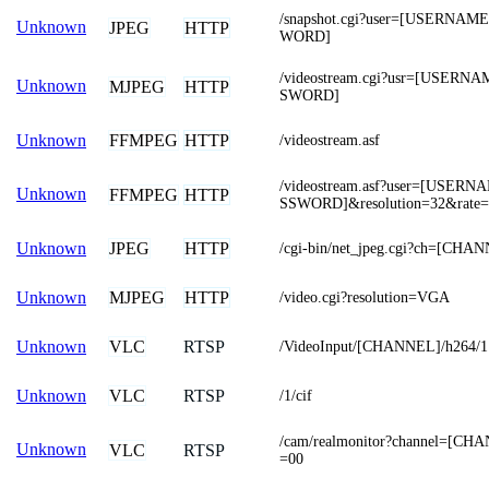
/snapshot.cgi?user=[USERNA
Unknown
JPEG
HTTP
WORD]
/videostream.cgi?usr=[USERN
Unknown
MJPEG
HTTP
SWORD]
FFMPEG
HTTP
Unknown
/videostream.asf
/videostream.asf?user=[USER
Unknown
FFMPEG
HTTP
SSWORD]&resolution=32&rate=
JPEG
HTTP
Unknown
/cgi-bin/net_jpeg.cgi?ch=[CHA
MJPEG
HTTP
Unknown
/video.cgi?resolution=VGA
VLC
RTSP
Unknown
/VideoInput/[CHANNEL]/h264/1
VLC
RTSP
Unknown
/1/cif
/cam/realmonitor?channel=[CH
Unknown
VLC
RTSP
=00