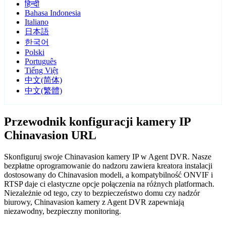
हिन्दी
Bahasa Indonesia
Italiano
日本語
한국어
Polski
Português
Tiếng Việt
中文(简体)
中文(繁體)
Przewodnik konfiguracji kamery IP
Chinavasion URL
Skonfiguruj swoje Chinavasion kamery IP w Agent DVR. Nasze
bezpłatne oprogramowanie do nadzoru zawiera kreatora instalacji
dostosowany do Chinavasion modeli, a kompatybilność ONVIF i
RTSP daje ci elastyczne opcje połączenia na różnych platformach.
Niezależnie od tego, czy to bezpieczeństwo domu czy nadzór
biurowy, Chinavasion kamery z Agent DVR zapewniają
niezawodny, bezpieczny monitoring.