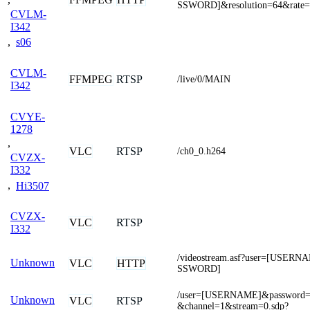
SSWORD]&resolution=64&rate=
CVLM-
I342
,
s06
CVLM-
FFMPEG
RTSP
/live/0/MAIN
I342
CVYE-
1278
,
VLC
RTSP
/ch0_0.h264
CVZX-
I332
,
Hi3507
CVZX-
VLC
RTSP
I332
/videostream.asf?user=[USER
Unknown
VLC
HTTP
SSWORD]
/user=[USERNAME]&passwor
Unknown
VLC
RTSP
&channel=1&stream=0.sdp?