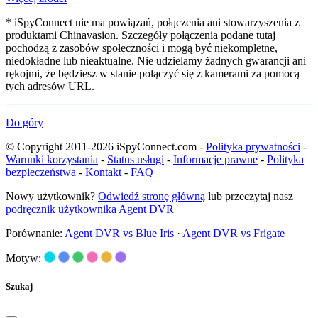
* iSpyConnect nie ma powiązań, połączenia ani stowarzyszenia z
produktami Chinavasion. Szczegóły połączenia podane tutaj
pochodzą z zasobów społeczności i mogą być niekompletne,
niedokładne lub nieaktualne. Nie udzielamy żadnych gwarancji ani
rękojmi, że będziesz w stanie połączyć się z kamerami za pomocą
tych adresów URL.
Do góry
© Copyright 2011-2026 iSpyConnect.com -
Polityka prywatności
-
Warunki korzystania
-
Status usługi
-
Informacje prawne
-
Polityka
bezpieczeństwa
-
Kontakt
-
FAQ
Nowy użytkownik?
Odwiedź stronę główną
lub przeczytaj nasz
podręcznik użytkownika Agent DVR
Porównanie:
Agent DVR vs Blue Iris
·
Agent DVR vs Frigate
Motyw:
Szukaj