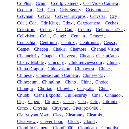
Cc Plus
,
Ccam
,
Ccd Ip Camera
,
Ccd Video Camera
,
Ccdcam
,
Cci
,
Cco
,
Cctv Sentry
,
Cctvhotdeals
,
Cctvman
,
Cctvr3
,
Cctvsecuritypros
,
Cctvstar
,
Ccy
,
Cda
,
Cdr
,
Cdr King
,
Cdxx
,
Cdxxcamera
,
Cechas
,
Celestrom
,
Celius
,
Cell Cam
,
Cellinx
,
Cellinx-sth775
,
Cellvision
,
Celu
,
Cengiz
,
Cennan
,
Censee
,
Centechia
,
Centrium
,
Centrix
,
Centronics
,
Cepsa
,
Cesnet
,
Chacon
,
Chakir
,
Chambre
,
Channel Vision
,
Channel01
,
Chapel
,
Chavega
,
Cheap
,
CheapCam
,
Cherry Mobile
,
Chicony
,
Childrenview.com
,
China
,
China Dragon
,
Chinavasion
,
Chinawest
,
Chine
,
Chinese
,
Chinese Lamp Camera
,
Chineseptz
,
Chineseum
,
Chingling
,
Chino
,
Chint
,
Choice
,
Chongro
,
Chortau
,
Chowha
,
Chrysalis
,
Chua
,
Chubb
,
Ciana Exports
,
Cib Security
,
Cina
,
Cinnado
,
Cip
,
Cipem
,
Ciqurix
,
Cisco
,
Cita
,
Citc
,
Citronix
,
Citrox
,
Citystar
,
Citysync
,
Civs-ipc-6400
,
Clairvoyant Mwr
,
Clas
,
Clearone
,
Clearpix
,
Clearview
,
Clever Loop
,
Clock
,
Cloud
,
Cloud Ip Camera
,
Cloud2000
,
Cloudcam
,
Cloudlive
,