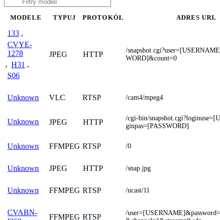
MODELE
TYPUJ
PROTOKÓŁ
ADRES URL
133
,
CVYE-
/snapshot.cgi?user=[USERNA
1278
JPEG
HTTP
WORD]&count=0
,
H31
,
S06
VLC
RTSP
Unknown
/cam4/mpeg4
/cgi-bin/snapshot.cgi?loginus
Unknown
JPEG
HTTP
ginpas=[PASSWORD]
FFMPEG
RTSP
Unknown
/0
JPEG
HTTP
Unknown
/snap.jpg
FFMPEG
RTSP
Unknown
/ucast/11
CVABN-
/user=[USERNAME]&passwor
FFMPEG
RTSP