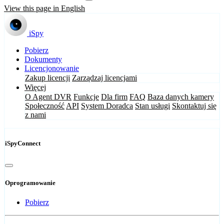
View this page in English
iSpy
Pobierz
Dokumenty
Licencjonowanie
Zakup licencji
Zarządzaj licencjami
Więcej
O Agent DVR
Funkcje
Dla firm
FAQ
Baza danych kamery
Społeczność
API
System Doradca
Stan usługi
Skontaktuj się
z nami
iSpyConnect
Oprogramowanie
Pobierz