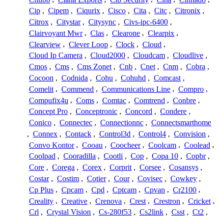
Cip
,
Cipem
,
Ciqurix
,
Cisco
,
Cita
,
Citc
,
Citronix
,
Citrox
,
Citystar
,
Citysync
,
Civs-ipc-6400
,
Clairvoyant Mwr
,
Clas
,
Clearone
,
Clearpix
,
Clearview
,
Clever Loop
,
Clock
,
Cloud
,
Cloud Ip Camera
,
Cloud2000
,
Cloudcam
,
Cloudlive
,
Cmos
,
Cms
,
Cms Zonet
,
Cnb
,
Cnet
,
Cnm
,
Cobra
,
Cocoon
,
Codnida
,
Cohu
,
Cohuhd
,
Comcast
,
Comelit
,
Commend
,
Communications Line
,
Compro
,
Compufix4u
,
Coms
,
Comtac
,
Comtrend
,
Conbre
,
Concept Pro
,
Conceptronic
,
Concord
,
Condere
,
Conico
,
Connectec
,
Connectionnc
,
Connectsmarthome
,
Connex
,
Contack
,
Control3d
,
Control4
,
Convision
,
Convo Kontor
,
Cooau
,
Coocheer
,
Coolcam
,
Coolead
,
Coolpad
,
Cooradilla
,
Cootli
,
Cop
,
Copa 10
,
Copbr
,
Core
,
Corega
,
Corex
,
Corprit
,
Corsee
,
Cosansys
,
Costar
,
Costim
,
Cotier
,
Cour
,
Covisec
,
Cowkey
,
Cp Plus
,
Cpcam
,
Cpd
,
Cptcam
,
Cpvan
,
Cr2100
,
Creality
,
Creative
,
Crenova
,
Crest
,
Crestron
,
Cricket
,
Crl
,
Crystal Vision
,
Cs-280f53
,
Cs2link
,
Csst
,
Ct2
,