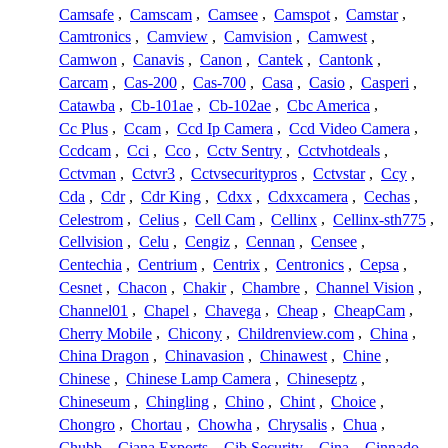
Camsafe
,
Camscam
,
Camsee
,
Camspot
,
Camstar
,
Camtronics
,
Camview
,
Camvision
,
Camwest
,
Camwon
,
Canavis
,
Canon
,
Cantek
,
Cantonk
,
Carcam
,
Cas-200
,
Cas-700
,
Casa
,
Casio
,
Casperi
,
Catawba
,
Cb-101ae
,
Cb-102ae
,
Cbc America
,
Cc Plus
,
Ccam
,
Ccd Ip Camera
,
Ccd Video Camera
,
Ccdcam
,
Cci
,
Cco
,
Cctv Sentry
,
Cctvhotdeals
,
Cctvman
,
Cctvr3
,
Cctvsecuritypros
,
Cctvstar
,
Ccy
,
Cda
,
Cdr
,
Cdr King
,
Cdxx
,
Cdxxcamera
,
Cechas
,
Celestrom
,
Celius
,
Cell Cam
,
Cellinx
,
Cellinx-sth775
,
Cellvision
,
Celu
,
Cengiz
,
Cennan
,
Censee
,
Centechia
,
Centrium
,
Centrix
,
Centronics
,
Cepsa
,
Cesnet
,
Chacon
,
Chakir
,
Chambre
,
Channel Vision
,
Channel01
,
Chapel
,
Chavega
,
Cheap
,
CheapCam
,
Cherry Mobile
,
Chicony
,
Childrenview.com
,
China
,
China Dragon
,
Chinavasion
,
Chinawest
,
Chine
,
Chinese
,
Chinese Lamp Camera
,
Chineseptz
,
Chineseum
,
Chingling
,
Chino
,
Chint
,
Choice
,
Chongro
,
Chortau
,
Chowha
,
Chrysalis
,
Chua
,
Chubb
,
Ciana Exports
,
Cib Security
,
Cina
,
Cinnado
,