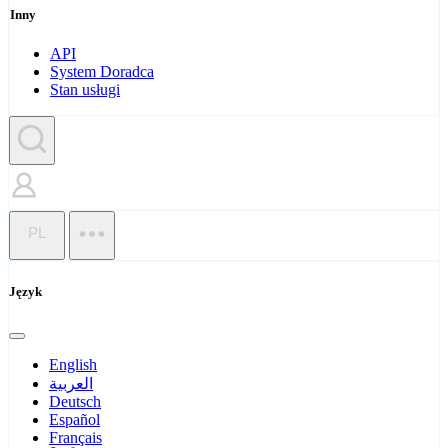
Inny
API
System Doradca
Stan usługi
PL
Język
English
العربية
Deutsch
Español
Français