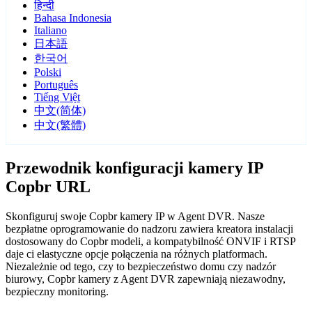
हिन्दी
Bahasa Indonesia
Italiano
日本語
한국어
Polski
Português
Tiếng Việt
中文(简体)
中文(繁體)
Przewodnik konfiguracji kamery IP
Copbr URL
Skonfiguruj swoje Copbr kamery IP w Agent DVR. Nasze
bezpłatne oprogramowanie do nadzoru zawiera kreatora instalacji
dostosowany do Copbr modeli, a kompatybilność ONVIF i RTSP
daje ci elastyczne opcje połączenia na różnych platformach.
Niezależnie od tego, czy to bezpieczeństwo domu czy nadzór
biurowy, Copbr kamery z Agent DVR zapewniają niezawodny,
bezpieczny monitoring.