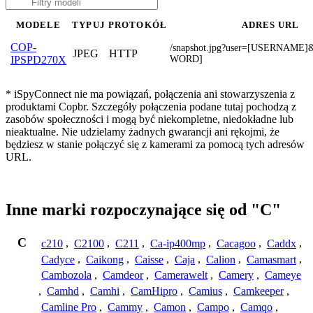
MODELE
TYPUJ
PROTOKÓŁ
ADRES URL
COP-
/snapshot.jpg?user=[USERNAME
JPEG
HTTP
WORD]
IPSPD270X
* iSpyConnect nie ma powiązań, połączenia ani stowarzyszenia z
produktami Copbr. Szczegóły połączenia podane tutaj pochodzą z
zasobów społeczności i mogą być niekompletne, niedokładne lub
nieaktualne. Nie udzielamy żadnych gwarancji ani rękojmi, że
będziesz w stanie połączyć się z kamerami za pomocą tych adresów
URL.
Inne marki rozpoczynające się od "C"
C
c210
,
C2100
,
C211
,
Ca-ip400mp
,
Cacagoo
,
Caddx
,
Cadyce
,
Caikong
,
Caisse
,
Caja
,
Calion
,
Camasmart
,
Cambozola
,
Camdeor
,
Camerawelt
,
Camery
,
Cameye
,
Camhd
,
Camhi
,
CamHipro
,
Camius
,
Camkeeper
,
Camline Pro
,
Cammy
,
Camon
,
Campo
,
Camqo
,