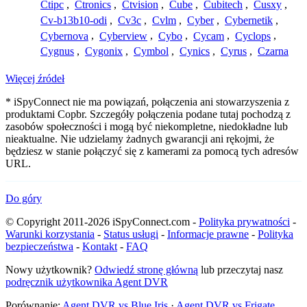
Ctipc
,
Ctronics
,
Ctvision
,
Cube
,
Cubitech
,
Cusxy
,
Cv-b13b10-odi
,
Cv3c
,
Cvlm
,
Cyber
,
Cybernetik
,
Cybernova
,
Cyberview
,
Cybo
,
Cycam
,
Cyclops
,
Cygnus
,
Cygonix
,
Cymbol
,
Cynics
,
Cyrus
,
Czarna
Więcej źródeł
* iSpyConnect nie ma powiązań, połączenia ani stowarzyszenia z
produktami Copbr. Szczegóły połączenia podane tutaj pochodzą z
zasobów społeczności i mogą być niekompletne, niedokładne lub
nieaktualne. Nie udzielamy żadnych gwarancji ani rękojmi, że
będziesz w stanie połączyć się z kamerami za pomocą tych adresów
URL.
Do góry
© Copyright 2011-2026 iSpyConnect.com -
Polityka prywatności
-
Warunki korzystania
-
Status usługi
-
Informacje prawne
-
Polityka
bezpieczeństwa
-
Kontakt
-
FAQ
Nowy użytkownik?
Odwiedź stronę główną
lub przeczytaj nasz
podręcznik użytkownika Agent DVR
Porównanie:
Agent DVR vs Blue Iris
·
Agent DVR vs Frigate