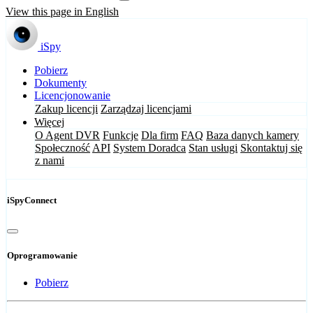
View this page in English
iSpy
Pobierz
Dokumenty
Licencjonowanie
Zakup licencji
Zarządzaj licencjami
Więcej
O Agent DVR
Funkcje
Dla firm
FAQ
Baza danych kamery
Społeczność
API
System Doradca
Stan usługi
Skontaktuj się
z nami
iSpyConnect
Oprogramowanie
Pobierz