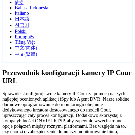
हिन्दी
Bahasa Indonesia
Italiano
日本語
한국어
Polski
Português
Tiếng Việt
中文(简体)
中文(繁體)
Przewodnik konfiguracji kamery IP Cour
URL
Sprawnie skonfiguruj swoje kamery IP Cour za pomocą naszych
najlepiej ocenionych aplikacji iSpy lub Agent DVR. Nasze solidne
darmowe oprogramowanie do monitoringu obejmuje
dedykowanego kreatora dostosowanego do modeli Cour,
upraszczając cały proces konfiguracji. Dodatkowo skorzystaj z
kompatybilności ONVIF i RTSP, aby zapewnić wszechstronne
opcje połączeń między różnymi platformami. Bez względu na to,
czy chodzi o zabezpieczenie domu czy monitorowanie biura,