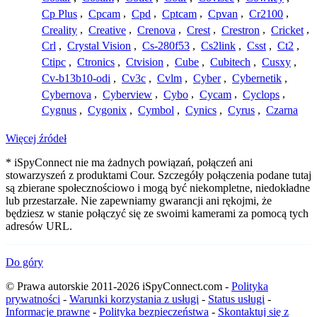
Cp Plus
,
Cpcam
,
Cpd
,
Cptcam
,
Cpvan
,
Cr2100
,
Creality
,
Creative
,
Crenova
,
Crest
,
Crestron
,
Cricket
,
Crl
,
Crystal Vision
,
Cs-280f53
,
Cs2link
,
Csst
,
Ct2
,
Ctipc
,
Ctronics
,
Ctvision
,
Cube
,
Cubitech
,
Cusxy
,
Cv-b13b10-odi
,
Cv3c
,
Cvlm
,
Cyber
,
Cybernetik
,
Cybernova
,
Cyberview
,
Cybo
,
Cycam
,
Cyclops
,
Cygnus
,
Cygonix
,
Cymbol
,
Cynics
,
Cyrus
,
Czarna
Więcej źródeł
* iSpyConnect nie ma żadnych powiązań, połączeń ani
stowarzyszeń z produktami Cour. Szczegóły połączenia podane tutaj
są zbierane społecznościowo i mogą być niekompletne, niedokładne
lub przestarzałe. Nie zapewniamy gwarancji ani rękojmi, że
będziesz w stanie połączyć się ze swoimi kamerami za pomocą tych
adresów URL.
Do góry
© Prawa autorskie 2011-2026 iSpyConnect.com -
Polityka
prywatności
-
Warunki korzystania z usługi
-
Status usługi
-
Informacje prawne
-
Polityka bezpieczeństwa
-
Skontaktuj się z