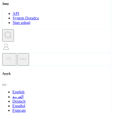
Inny
API
System Doradca
Stan usługi
PL
Język
English
العربية
Deutsch
Español
Français