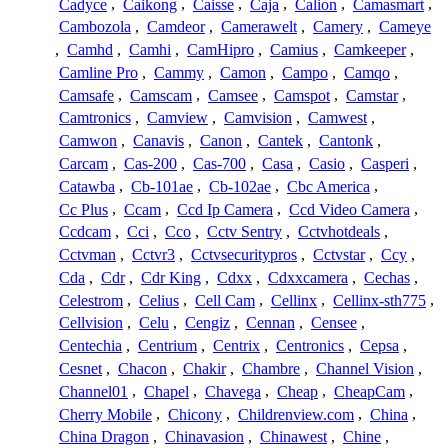
Cadyce
,
Caikong
,
Caisse
,
Caja
,
Calion
,
Camasmart
,
Cambozola
,
Camdeor
,
Camerawelt
,
Camery
,
Cameye
,
Camhd
,
Camhi
,
CamHipro
,
Camius
,
Camkeeper
,
Camline Pro
,
Cammy
,
Camon
,
Campo
,
Camqo
,
Camsafe
,
Camscam
,
Camsee
,
Camspot
,
Camstar
,
Camtronics
,
Camview
,
Camvision
,
Camwest
,
Camwon
,
Canavis
,
Canon
,
Cantek
,
Cantonk
,
Carcam
,
Cas-200
,
Cas-700
,
Casa
,
Casio
,
Casperi
,
Catawba
,
Cb-101ae
,
Cb-102ae
,
Cbc America
,
Cc Plus
,
Ccam
,
Ccd Ip Camera
,
Ccd Video Camera
,
Ccdcam
,
Cci
,
Cco
,
Cctv Sentry
,
Cctvhotdeals
,
Cctvman
,
Cctvr3
,
Cctvsecuritypros
,
Cctvstar
,
Ccy
,
Cda
,
Cdr
,
Cdr King
,
Cdxx
,
Cdxxcamera
,
Cechas
,
Celestrom
,
Celius
,
Cell Cam
,
Cellinx
,
Cellinx-sth775
,
Cellvision
,
Celu
,
Cengiz
,
Cennan
,
Censee
,
Centechia
,
Centrium
,
Centrix
,
Centronics
,
Cepsa
,
Cesnet
,
Chacon
,
Chakir
,
Chambre
,
Channel Vision
,
Channel01
,
Chapel
,
Chavega
,
Cheap
,
CheapCam
,
Cherry Mobile
,
Chicony
,
Childrenview.com
,
China
,
China Dragon
,
Chinavasion
,
Chinawest
,
Chine
,