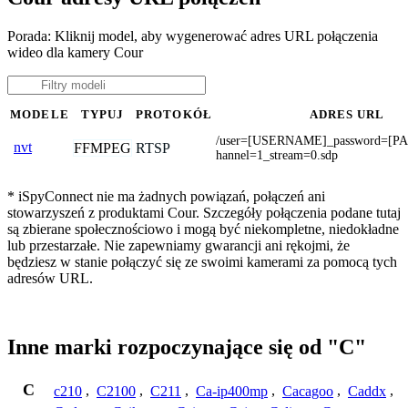
Porada: Kliknij model, aby wygenerować adres URL połączenia
wideo dla kamery Cour
MODELE
TYPUJ
PROTOKÓŁ
ADRES URL
/user=[USERNAME]_password=[
nvt
FFMPEG
RTSP
hannel=1_stream=0.sdp
* iSpyConnect nie ma żadnych powiązań, połączeń ani
stowarzyszeń z produktami Cour. Szczegóły połączenia podane tutaj
są zbierane społecznościowo i mogą być niekompletne, niedokładne
lub przestarzałe. Nie zapewniamy gwarancji ani rękojmi, że
będziesz w stanie połączyć się ze swoimi kamerami za pomocą tych
adresów URL.
Inne marki rozpoczynające się od "C"
C
c210
,
C2100
,
C211
,
Ca-ip400mp
,
Cacagoo
,
Caddx
,