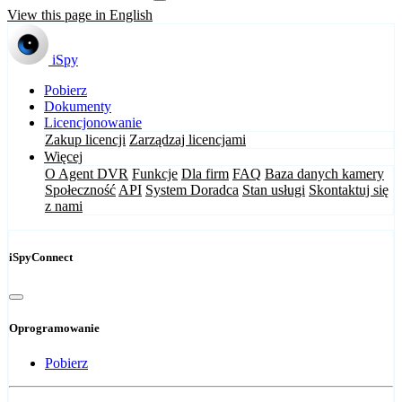
View this page in English
iSpy
Pobierz
Dokumenty
Licencjonowanie
Zakup licencji
Zarządzaj licencjami
Więcej
O Agent DVR
Funkcje
Dla firm
FAQ
Baza danych kamery
Społeczność
API
System Doradca
Stan usługi
Skontaktuj się
z nami
iSpyConnect
Oprogramowanie
Pobierz