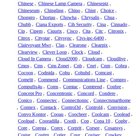
Chinese
,
Chinese Lamp Camera
,
Chineseptz
,
Chineseum
,
Chingling
,
Chino
,
Chint
,
Choice
,
Chongro
,
Chortau
,
Chowha
,
Chrysalis
,
Chua
,
Chubb
,
Ciana Exports
,
Cib Security
,
Cina
,
Cinnado
,
Cip
,
Cipem
,
Ciqurix
,
Cisco
,
Cita
,
Citc
,
Citronix
,
Citrox
,
Citystar
,
Citysync
,
Civs-ipc-6400
,
Clairvoyant Mwr
,
Clas
,
Clearone
,
Clearpix
,
Clearview
,
Clever Loop
,
Clock
,
Cloud
,
Cloud Ip Camera
,
Cloud2000
,
Cloudcam
,
Cloudlive
,
Cmos
,
Cms
,
Cms Zonet
,
Cnb
,
Cnet
,
Cnm
,
Cobra
,
Cocoon
,
Codnida
,
Cohu
,
Cohuhd
,
Comcast
,
Comelit
,
Commend
,
Communications Line
,
Compro
,
Compufix4u
,
Coms
,
Comtac
,
Comtrend
,
Conbre
,
Concept Pro
,
Conceptronic
,
Concord
,
Condere
,
Conico
,
Connectec
,
Connectionnc
,
Connectsmarthome
,
Connex
,
Contack
,
Control3d
,
Control4
,
Convision
,
Convo Kontor
,
Cooau
,
Coocheer
,
Coolcam
,
Coolead
,
Coolpad
,
Cooradilla
,
Cootli
,
Cop
,
Copa 10
,
Copbr
,
Core
,
Corega
,
Corex
,
Corprit
,
Corsee
,
Cosansys
,
Costar
,
Costim
,
Cotier
,
Cour
,
Covisec
,
Cowkey
,