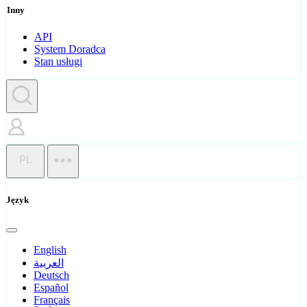
Inny
API
System Doradca
Stan usługi
PL
Język
English
العربية
Deutsch
Español
Français