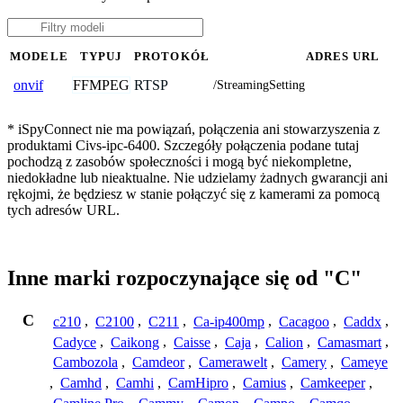
MODELE
TYPUJ
PROTOKÓŁ
ADRES URL
FFMPEG
RTSP
onvif
/StreamingSetting
* iSpyConnect nie ma powiązań, połączenia ani stowarzyszenia z
produktami Civs-ipc-6400. Szczegóły połączenia podane tutaj
pochodzą z zasobów społeczności i mogą być niekompletne,
niedokładne lub nieaktualne. Nie udzielamy żadnych gwarancji ani
rękojmi, że będziesz w stanie połączyć się z kamerami za pomocą
tych adresów URL.
Inne marki rozpoczynające się od "C"
C
c210
,
C2100
,
C211
,
Ca-ip400mp
,
Cacagoo
,
Caddx
,
Cadyce
,
Caikong
,
Caisse
,
Caja
,
Calion
,
Camasmart
,
Cambozola
,
Camdeor
,
Camerawelt
,
Camery
,
Cameye
,
Camhd
,
Camhi
,
CamHipro
,
Camius
,
Camkeeper
,