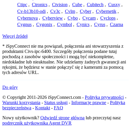
Ctipc
,
Ctronics
,
Ctvision
,
Cube
,
Cubitech
,
Cusxy
,
Cv-b13b10-odi
,
Cv3c
,
Cvlm
,
Cyber
,
Cybernetik
,
Cybernova
,
Cyberview
,
Cybo
,
Cycam
,
Cyclops
,
Cygnus
,
Cygonix
,
Cymbol
,
Cynics
,
Cyrus
,
Czarna
Więcej źródeł
* iSpyConnect nie ma powiązań, połączenia ani stowarzyszenia z
produktami Civs-ipc-6400. Szczegóły połączenia podane tutaj
pochodzą z zasobów społeczności i mogą być niekompletne,
niedokładne lub nieaktualne. Nie udzielamy żadnych gwarancji ani
rękojmi, że będziesz w stanie połączyć się z kamerami za pomocą
tych adresów URL.
Do góry
© Copyright 2011-2026 iSpyConnect.com -
Polityka prywatności
-
Warunki korzystania
-
Status usługi
-
Informacje prawne
-
Polityka
bezpieczeństwa
-
Kontakt
-
FAQ
Nowy użytkownik?
Odwiedź stronę główną
lub przeczytaj nasz
podręcznik użytkownika Agent DVR