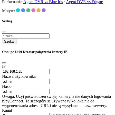
Porównanie:
Agent DVR vs Blue Iris
·
Agent DVR vs Frigate
Motyw:
Szukaj
Szukaj
Civs-ipc-6400 Kreator połączenia kamery IP
IP
Nazwa użytkownika
Hasło
Uwaga: Użyj poświadczeń swojej kamery, a nie danych logowania
iSpyConnect. Te szczegóły są używane tylko lokalnie do
wygenerowania adresu URL i nie są wysyłane na nasze serwery.
Kanał