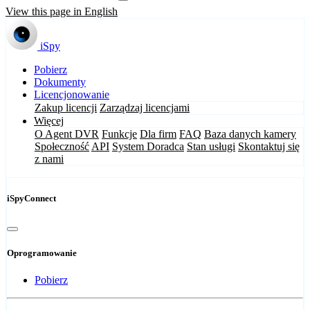
View this page in English
iSpy
Pobierz
Dokumenty
Licencjonowanie
Zakup licencji
Zarządzaj licencjami
Więcej
O Agent DVR
Funkcje
Dla firm
FAQ
Baza danych kamery
Społeczność
API
System Doradca
Stan usługi
Skontaktuj się
z nami
iSpyConnect
Oprogramowanie
Pobierz