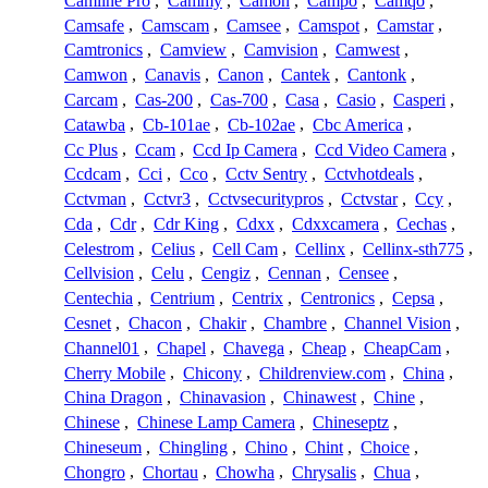
Camline Pro
,
Cammy
,
Camon
,
Campo
,
Camqo
,
Camsafe
,
Camscam
,
Camsee
,
Camspot
,
Camstar
,
Camtronics
,
Camview
,
Camvision
,
Camwest
,
Camwon
,
Canavis
,
Canon
,
Cantek
,
Cantonk
,
Carcam
,
Cas-200
,
Cas-700
,
Casa
,
Casio
,
Casperi
,
Catawba
,
Cb-101ae
,
Cb-102ae
,
Cbc America
,
Cc Plus
,
Ccam
,
Ccd Ip Camera
,
Ccd Video Camera
,
Ccdcam
,
Cci
,
Cco
,
Cctv Sentry
,
Cctvhotdeals
,
Cctvman
,
Cctvr3
,
Cctvsecuritypros
,
Cctvstar
,
Ccy
,
Cda
,
Cdr
,
Cdr King
,
Cdxx
,
Cdxxcamera
,
Cechas
,
Celestrom
,
Celius
,
Cell Cam
,
Cellinx
,
Cellinx-sth775
,
Cellvision
,
Celu
,
Cengiz
,
Cennan
,
Censee
,
Centechia
,
Centrium
,
Centrix
,
Centronics
,
Cepsa
,
Cesnet
,
Chacon
,
Chakir
,
Chambre
,
Channel Vision
,
Channel01
,
Chapel
,
Chavega
,
Cheap
,
CheapCam
,
Cherry Mobile
,
Chicony
,
Childrenview.com
,
China
,
China Dragon
,
Chinavasion
,
Chinawest
,
Chine
,
Chinese
,
Chinese Lamp Camera
,
Chineseptz
,
Chineseum
,
Chingling
,
Chino
,
Chint
,
Choice
,
Chongro
,
Chortau
,
Chowha
,
Chrysalis
,
Chua
,