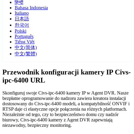
हिन्दी
Bahasa Indonesia
Italiano
日本語
한국어
Polski
Português
Tiếng Việt
中文(简体)
中文(繁體)
Przewodnik konfiguracji kamery IP Civs-
ipc-6400 URL
Skonfiguruj swoje Civs-ipc-6400 kamery IP w Agent DVR. Nasze
bezpłatne oprogramowanie do nadzoru zawiera kreatora instalacji
dostosowany do Civs-ipc-6400 modeli, a kompatybilność ONVIF i
RTSP daje ci elastyczne opcje połączenia na różnych platformach.
Niezależnie od tego, czy to bezpieczeństwo domu czy nadzór
biurowy, Civs-ipc-6400 kamery z Agent DVR zapewniają
niezawodny, bezpieczny monitoring.