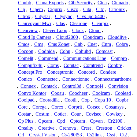
Chubb
,
Ciana Exports
,
Cib Security
,
Cina
,
Cinnado
,
Cip
,
Cipem
,
Ciqurix
,
Cisco
,
Cita
,
Citc
,
Citronix
,
Citrox
,
Citystar
,
Citysync
,
Civs-ipc-6400
,
Clairvoyant Mwr
,
Clas
,
Clearone
,
Clearpix
,
Clearview
,
Clever Loop
,
Clock
,
Cloud
,
Cloud Ip Camera
,
Cloud2000
,
Cloudcam
,
Cloudlive
,
Cmos
,
Cms
,
Cms Zonet
,
Cnb
,
Cnet
,
Cnm
,
Cobra
,
Cocoon
,
Codnida
,
Cohu
,
Cohuhd
,
Comcast
,
Comelit
,
Commend
,
Communications Line
,
Compro
,
Compufix4u
,
Coms
,
Comtac
,
Comtrend
,
Conbre
,
Concept Pro
,
Conceptronic
,
Concord
,
Condere
,
Conico
,
Connectec
,
Connectionnc
,
Connectsmarthome
,
Connex
,
Contack
,
Control3d
,
Control4
,
Convision
,
Convo Kontor
,
Cooau
,
Coocheer
,
Coolcam
,
Coolead
,
Coolpad
,
Cooradilla
,
Cootli
,
Cop
,
Copa 10
,
Copbr
,
Core
,
Corega
,
Corex
,
Corprit
,
Corsee
,
Cosansys
,
Costar
,
Costim
,
Cotier
,
Cour
,
Covisec
,
Cowkey
,
Cp Plus
,
Cpcam
,
Cpd
,
Cptcam
,
Cpvan
,
Cr2100
,
Creality
,
Creative
,
Crenova
,
Crest
,
Crestron
,
Cricket
,
Crl
,
Crystal Vision
,
Cs-280f53
,
Cs2link
,
Csst
,
Ct2
,