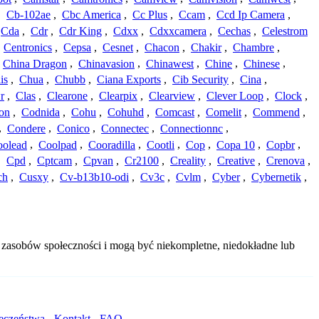
,
Cb-102ae
,
Cbc America
,
Cc Plus
,
Ccam
,
Ccd Ip Camera
,
Cda
,
Cdr
,
Cdr King
,
Cdxx
,
Cdxxcamera
,
Cechas
,
Celestrom
,
Centronics
,
Cepsa
,
Cesnet
,
Chacon
,
Chakir
,
Chambre
,
China Dragon
,
Chinavasion
,
Chinawest
,
Chine
,
Chinese
,
is
,
Chua
,
Chubb
,
Ciana Exports
,
Cib Security
,
Cina
,
r
,
Clas
,
Clearone
,
Clearpix
,
Clearview
,
Clever Loop
,
Clock
,
on
,
Codnida
,
Cohu
,
Cohuhd
,
Comcast
,
Comelit
,
Commend
,
,
Condere
,
Conico
,
Connectec
,
Connectionnc
,
oolead
,
Coolpad
,
Cooradilla
,
Cootli
,
Cop
,
Copa 10
,
Copbr
,
,
Cpd
,
Cptcam
,
Cpvan
,
Cr2100
,
Creality
,
Creative
,
Crenova
,
ch
,
Cusxy
,
Cv-b13b10-odi
,
Cv3c
,
Cvlm
,
Cyber
,
Cybernetik
,
 zasobów społeczności i mogą być niekompletne, niedokładne lub
ieczeństwa
-
Kontakt
-
FAQ