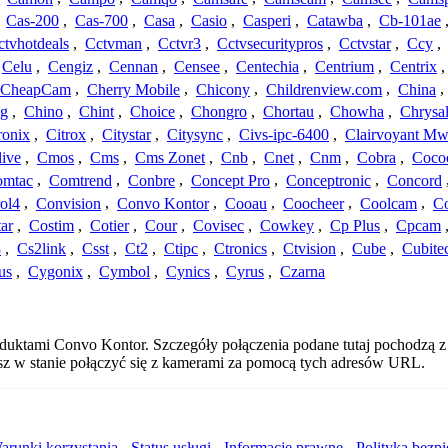
,
Cas-200
,
Cas-700
,
Casa
,
Casio
,
Casperi
,
Catawba
,
Cb-101ae
ctvhotdeals
,
Cctvman
,
Cctvr3
,
Cctvsecuritypros
,
Cctvstar
,
Ccy
,
Celu
,
Cengiz
,
Cennan
,
Censee
,
Centechia
,
Centrium
,
Centrix
CheapCam
,
Cherry Mobile
,
Chicony
,
Childrenview.com
,
China
,
ng
,
Chino
,
Chint
,
Choice
,
Chongro
,
Chortau
,
Chowha
,
Chrysal
ronix
,
Citrox
,
Citystar
,
Citysync
,
Civs-ipc-6400
,
Clairvoyant Mw
live
,
Cmos
,
Cms
,
Cms Zonet
,
Cnb
,
Cnet
,
Cnm
,
Cobra
,
Coco
omtac
,
Comtrend
,
Conbre
,
Concept Pro
,
Conceptronic
,
Concord
ol4
,
Convision
,
Convo Kontor
,
Cooau
,
Coocheer
,
Coolcam
,
C
ar
,
Costim
,
Cotier
,
Cour
,
Covisec
,
Cowkey
,
Cp Plus
,
Cpcam
3
,
Cs2link
,
Csst
,
Ct2
,
Ctipc
,
Ctronics
,
Ctvision
,
Cube
,
Cubite
us
,
Cygonix
,
Cymbol
,
Cynics
,
Cyrus
,
Czarna
oduktami Convo Kontor. Szczegóły połączenia podane tutaj pochodzą z
esz w stanie połączyć się z kamerami za pomocą tych adresów URL.
arunki korzystania
-
Status usługi
-
Informacje prawne
-
Polityka bezp