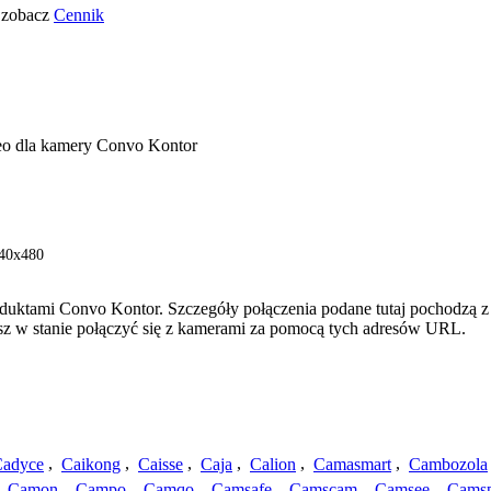
o zobacz
Cennik
eo dla kamery Convo Kontor
640x480
oduktami Convo Kontor. Szczegóły połączenia podane tutaj pochodzą z
esz w stanie połączyć się z kamerami za pomocą tych adresów URL.
adyce
,
Caikong
,
Caisse
,
Caja
,
Calion
,
Camasmart
,
Cambozola
,
Camon
,
Campo
,
Camqo
,
Camsafe
,
Camscam
,
Camsee
,
Camsp