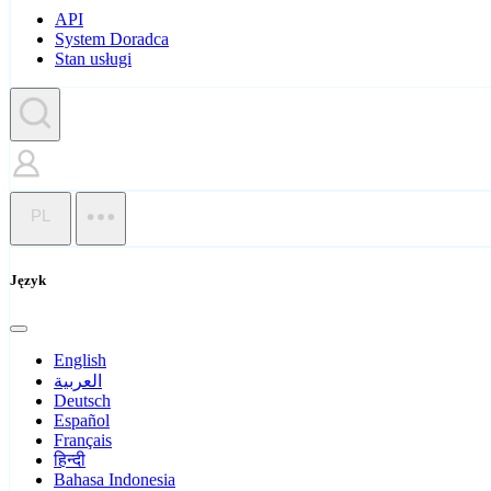
API
System Doradca
Stan usługi
PL
Język
English
العربية
Deutsch
Español
Français
हिन्दी
Bahasa Indonesia