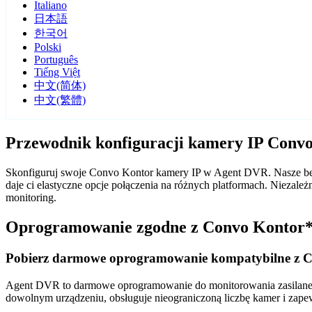
Italiano
日本語
한국어
Polski
Português
Tiếng Việt
中文(简体)
中文(繁體)
Przewodnik konfiguracji kamery IP Con
Skonfiguruj swoje Convo Kontor kamery IP w Agent DVR. Nasze bez
daje ci elastyczne opcje połączenia na różnych platformach. Nieza
monitoring.
Oprogramowanie zgodne z Convo Kontor
Pobierz darmowe oprogramowanie kompatybilne z 
Agent DVR to darmowe oprogramowanie do monitorowania zasilane sz
dowolnym urządzeniu, obsługuje nieograniczoną liczbę kamer i zape