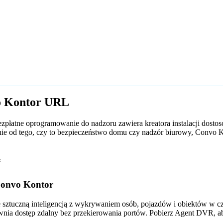
vo Kontor URL
płatne oprogramowanie do nadzoru zawiera kreatora instalacji dos
leżnie od tego, czy to bezpieczeństwo domu czy nadzór biurowy, Con
*
Convo Kontor
tuczną inteligencją z wykrywaniem osób, pojazdów i obiektów w czas
wnia dostęp zdalny bez przekierowania portów. Pobierz Agent DVR, a