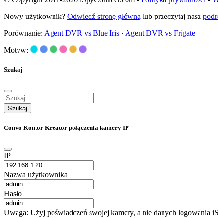
Nowy użytkownik?
Odwiedź stronę główną
lub przeczytaj nasz
podr
Porównanie:
Agent DVR vs Blue Iris
·
Agent DVR vs Frigate
Motyw:
Szukaj
Szukaj
Convo Kontor Kreator połączenia kamery IP
IP
Nazwa użytkownika
Hasło
Uwaga: Użyj poświadczeń swojej kamery, a nie danych logowania iS