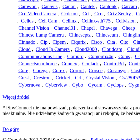
Camwon
,
Canavis
,
Canon
,
Cantek
,
Cantonk
,
Carcam
Ccd Video Camera
,
Ccdcam
,
Cci
,
Cco
,
Cctv Sentry
,
C
,
Celius
,
Cell Cam
,
Cellinx
,
Cellinx-sth775
,
Cellvision
,
Channel Vision
,
Channel01
,
Chapel
,
Chavega
,
Cheap
,
Chinese Lamp Camera
,
Chineseptz
,
Chineseum
,
Chingli
Cinnado
,
Cip
,
Cipem
,
Ciqurix
,
Cisco
,
Cita
,
Citc
,
Cit
Cloud
,
Cloud Ip Camera
,
Cloud2000
,
Cloudcam
,
Cloud
Communications Line
,
Compro
,
Compufix4u
,
Coms
,
C
Connectsmarthome
,
Connex
,
Contack
,
Control3d
,
Contr
Core
,
Corega
,
Corex
,
Corprit
,
Corsee
,
Cosansys
,
Cost
Crest
,
Crestron
,
Cricket
,
Crl
,
Crystal Vision
,
Cs-280f5
Cybernova
,
Cyberview
,
Cybo
,
Cycam
,
Cyclops
,
Cygn
Więcej źródeł
* iSpyConnect nie ma powiązań, połączenia ani stowarzyszenia z pr
nieaktualne. Nie udzielamy żadnych gwarancji ani rękojmi, że będzi
Do góry
© Copyright 2011-2026 iSpyConnect.com -
Polityka prywatności
-
W