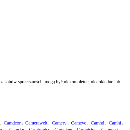
 zasobów społeczności i mogą być niekompletne, niedokładne lub
,
Camdeor
,
Camerawelt
,
Camery
,
Cameye
,
Camhd
,
Camhi
,
ot
,
Camstar
,
Camtronics
,
Camview
,
Camvision
,
Camwest
,