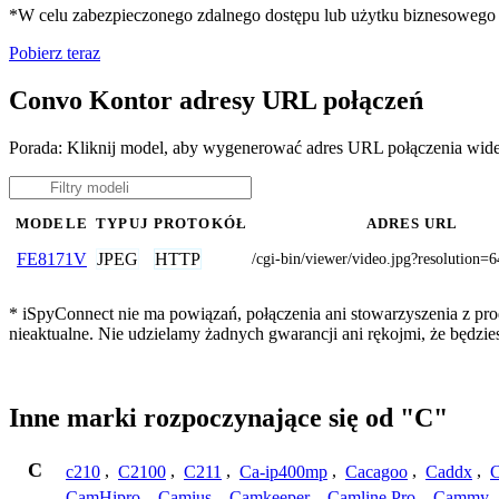
*W celu zabezpieczonego zdalnego dostępu lub użytku biznesoweg
Pobierz teraz
Convo Kontor adresy URL połączeń
Porada: Kliknij model, aby wygenerować adres URL połączenia wid
MODELE
TYPUJ
PROTOKÓŁ
ADRES URL
JPEG
HTTP
FE8171V
/cgi-bin/viewer/video.jpg?resolution=
* iSpyConnect nie ma powiązań, połączenia ani stowarzyszenia z pr
nieaktualne. Nie udzielamy żadnych gwarancji ani rękojmi, że będzi
Inne marki rozpoczynające się od "C"
C
c210
,
C2100
,
C211
,
Ca-ip400mp
,
Cacagoo
,
Caddx
,
C
CamHipro
,
Camius
,
Camkeeper
,
Camline Pro
,
Cammy