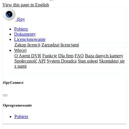
View this page in English
iSpy
Pobierz
Dokumenty
Licencjonowanie
Zakup licencji
Zarządzaj licencjami
Więcej
O Agent DVR
Funkcje
Dla firm
FAQ
Baza danych kamery
Społeczność
API
System Doradca
Stan usługi
Skontaktuj się
z nami
iSpyConnect
Oprogramowanie
Pobierz