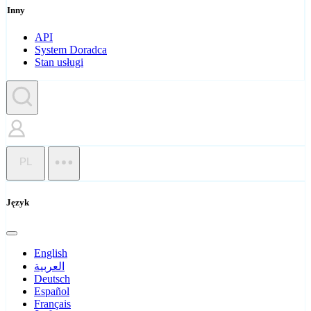
Inny
API
System Doradca
Stan usługi
PL
Język
English
العربية
Deutsch
Español
Français