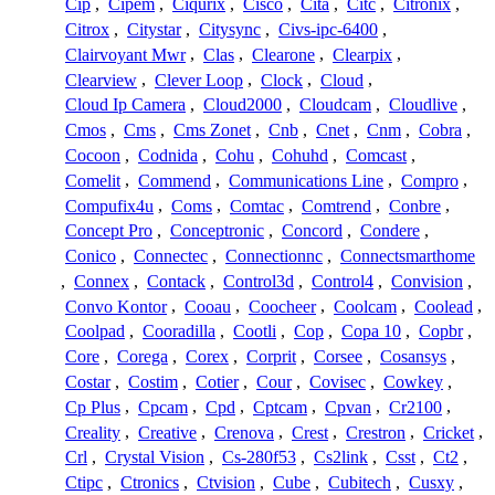
Cip
,
Cipem
,
Ciqurix
,
Cisco
,
Cita
,
Citc
,
Citronix
,
Citrox
,
Citystar
,
Citysync
,
Civs-ipc-6400
,
Clairvoyant Mwr
,
Clas
,
Clearone
,
Clearpix
,
Clearview
,
Clever Loop
,
Clock
,
Cloud
,
Cloud Ip Camera
,
Cloud2000
,
Cloudcam
,
Cloudlive
,
Cmos
,
Cms
,
Cms Zonet
,
Cnb
,
Cnet
,
Cnm
,
Cobra
,
Cocoon
,
Codnida
,
Cohu
,
Cohuhd
,
Comcast
,
Comelit
,
Commend
,
Communications Line
,
Compro
,
Compufix4u
,
Coms
,
Comtac
,
Comtrend
,
Conbre
,
Concept Pro
,
Conceptronic
,
Concord
,
Condere
,
Conico
,
Connectec
,
Connectionnc
,
Connectsmarthome
,
Connex
,
Contack
,
Control3d
,
Control4
,
Convision
,
Convo Kontor
,
Cooau
,
Coocheer
,
Coolcam
,
Coolead
,
Coolpad
,
Cooradilla
,
Cootli
,
Cop
,
Copa 10
,
Copbr
,
Core
,
Corega
,
Corex
,
Corprit
,
Corsee
,
Cosansys
,
Costar
,
Costim
,
Cotier
,
Cour
,
Covisec
,
Cowkey
,
Cp Plus
,
Cpcam
,
Cpd
,
Cptcam
,
Cpvan
,
Cr2100
,
Creality
,
Creative
,
Crenova
,
Crest
,
Crestron
,
Cricket
,
Crl
,
Crystal Vision
,
Cs-280f53
,
Cs2link
,
Csst
,
Ct2
,
Ctipc
,
Ctronics
,
Ctvision
,
Cube
,
Cubitech
,
Cusxy
,