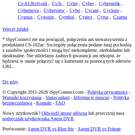
Cv-b13b10-odi
,
Cv3c
,
Cvlm
,
Cyber
,
Cybernetik
,
Cybernova
,
Cyberview
,
Cybo
,
Cycam
,
Cyclops
,
Cygnus
,
Cygonix
,
Cymbol
,
Cynics
,
Cyrus
,
Czarna
Więcej źródeł
* iSpyConnect nie ma powiązań, połączenia ani stowarzyszenia z
produktami Cb-102ae. Szczegóły połączenia podane tutaj pochodzą
z zasobów społeczności i mogą być niekompletne, niedokładne lub
nieaktualne. Nie udzielamy żadnych gwarancji ani rękojmi, że
będziesz w stanie połączyć się z kamerami za pomocą tych adresów
URL.
Do góry
© Copyright 2011-2026 iSpyConnect.com -
Polityka prywatności
-
Warunki korzystania
-
Status usługi
-
Informacje prawne
-
Polityka
bezpieczeństwa
-
Kontakt
-
FAQ
Nowy użytkownik?
Odwiedź stronę główną
lub przeczytaj nasz
podręcznik użytkownika Agent DVR
Porównanie:
Agent DVR vs Blue Iris
·
Agent DVR vs Frigate