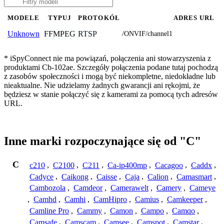
MODELE
TYPUJ
PROTOKÓŁ
ADRES URL
FFMPEG
RTSP
Unknown
/ONVIF/channel1
* iSpyConnect nie ma powiązań, połączenia ani stowarzyszenia z
produktami Cb-102ae. Szczegóły połączenia podane tutaj pochodzą
z zasobów społeczności i mogą być niekompletne, niedokładne lub
nieaktualne. Nie udzielamy żadnych gwarancji ani rękojmi, że
będziesz w stanie połączyć się z kamerami za pomocą tych adresów
URL.
Inne marki rozpoczynające się od "C"
C
c210
,
C2100
,
C211
,
Ca-ip400mp
,
Cacagoo
,
Caddx
,
Cadyce
,
Caikong
,
Caisse
,
Caja
,
Calion
,
Camasmart
,
Cambozola
,
Camdeor
,
Camerawelt
,
Camery
,
Cameye
,
Camhd
,
Camhi
,
CamHipro
,
Camius
,
Camkeeper
,
Camline Pro
,
Cammy
,
Camon
,
Campo
,
Camqo
,
Camsafe
,
Camscam
,
Camsee
,
Camspot
,
Camstar
,