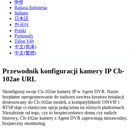
हिन्दी
Bahasa Indonesia
Italiano
日本語
한국어
Polski
Português
Tiếng Việt
中文(简体)
中文(繁體)
Przewodnik konfiguracji kamery IP Cb-
102ae URL
Skonfiguruj swoje Cb-102ae kamery IP w Agent DVR. Nasze
bezpłatne oprogramowanie do nadzoru zawiera kreatora instalacji
dostosowany do Cb-102ae modeli, a kompatybilność ONVIF i
RTSP daje ci elastyczne opcje połączenia na różnych platformach.
Niezależnie od tego, czy to bezpieczeństwo domu czy nadzór
biurowy, Cb-102ae kamery z Agent DVR zapewniają niezawodny,
bezpieczny monitoring.