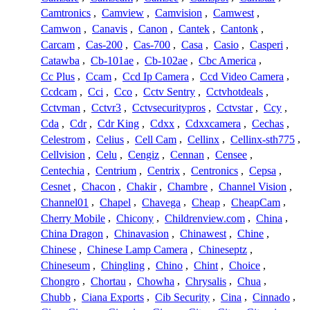
Camtronics
,
Camview
,
Camvision
,
Camwest
,
Camwon
,
Canavis
,
Canon
,
Cantek
,
Cantonk
,
Carcam
,
Cas-200
,
Cas-700
,
Casa
,
Casio
,
Casperi
,
Catawba
,
Cb-101ae
,
Cb-102ae
,
Cbc America
,
Cc Plus
,
Ccam
,
Ccd Ip Camera
,
Ccd Video Camera
,
Ccdcam
,
Cci
,
Cco
,
Cctv Sentry
,
Cctvhotdeals
,
Cctvman
,
Cctvr3
,
Cctvsecuritypros
,
Cctvstar
,
Ccy
,
Cda
,
Cdr
,
Cdr King
,
Cdxx
,
Cdxxcamera
,
Cechas
,
Celestrom
,
Celius
,
Cell Cam
,
Cellinx
,
Cellinx-sth775
,
Cellvision
,
Celu
,
Cengiz
,
Cennan
,
Censee
,
Centechia
,
Centrium
,
Centrix
,
Centronics
,
Cepsa
,
Cesnet
,
Chacon
,
Chakir
,
Chambre
,
Channel Vision
,
Channel01
,
Chapel
,
Chavega
,
Cheap
,
CheapCam
,
Cherry Mobile
,
Chicony
,
Childrenview.com
,
China
,
China Dragon
,
Chinavasion
,
Chinawest
,
Chine
,
Chinese
,
Chinese Lamp Camera
,
Chineseptz
,
Chineseum
,
Chingling
,
Chino
,
Chint
,
Choice
,
Chongro
,
Chortau
,
Chowha
,
Chrysalis
,
Chua
,
Chubb
,
Ciana Exports
,
Cib Security
,
Cina
,
Cinnado
,