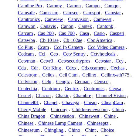
Camline Pro
,
Cammy
,
Camon
,
Campo
,
Camqo
,
Camsafe
,
Camscam
,
Camsee
,
Camspot
,
Camstar
,
Camtronics
,
Camview
,
Camvision
,
Camwest
,
Camwon
,
Canavis
,
Canon
,
Cantek
,
Cantonk
,
Carcam
,
Cas-200
,
Cas-700
,
Casa
,
Casio
,
Casperi
,
Catawba
,
Cb-101ae
,
Cb-102ae
,
Cbc America
,
Cc Plus
,
Ccam
,
Ccd Ip Camera
,
Ccd Video Camera
,
Ccdcam
,
Cci
,
Cco
,
Cctv Sentry
,
Cctvhotdeals
,
Cctvman
,
Cctvr3
,
Cctvsecuritypros
,
Cctvstar
,
Ccy
,
Cda
,
Cdr
,
Cdr King
,
Cdxx
,
Cdxxcamera
,
Cechas
,
Celestrom
,
Celius
,
Cell Cam
,
Cellinx
,
Cellinx-sth775
,
Cellvision
,
Celu
,
Cengiz
,
Cennan
,
Censee
,
Centechia
,
Centrium
,
Centrix
,
Centronics
,
Cepsa
,
Cesnet
,
Chacon
,
Chakir
,
Chambre
,
Channel Vision
,
Channel01
,
Chapel
,
Chavega
,
Cheap
,
CheapCam
,
Cherry Mobile
,
Chicony
,
Childrenview.com
,
China
,
China Dragon
,
Chinavasion
,
Chinawest
,
Chine
,
Chinese
,
Chinese Lamp Camera
,
Chineseptz
,
Chineseum
,
Chingling
,
Chino
,
Chint
,
Choice
,