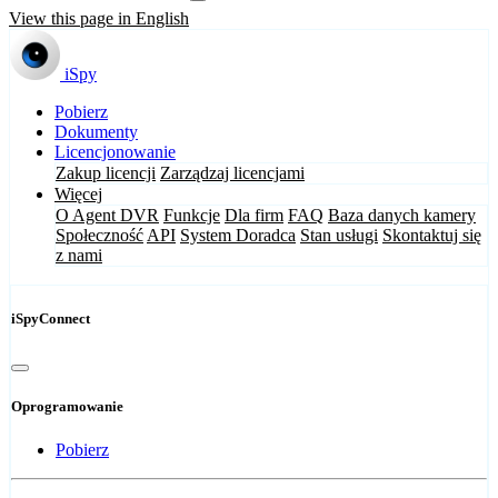
View this page in English
iSpy
Pobierz
Dokumenty
Licencjonowanie
Zakup licencji
Zarządzaj licencjami
Więcej
O Agent DVR
Funkcje
Dla firm
FAQ
Baza danych kamery
Społeczność
API
System Doradca
Stan usługi
Skontaktuj się
z nami
iSpyConnect
Oprogramowanie
Pobierz