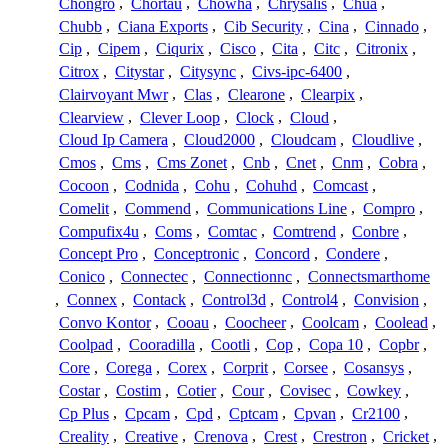
Chongro
,
Chortau
,
Chowha
,
Chrysalis
,
Chua
,
Chubb
,
Ciana Exports
,
Cib Security
,
Cina
,
Cinnado
,
Cip
,
Cipem
,
Ciqurix
,
Cisco
,
Cita
,
Citc
,
Citronix
,
Citrox
,
Citystar
,
Citysync
,
Civs-ipc-6400
,
Clairvoyant Mwr
,
Clas
,
Clearone
,
Clearpix
,
Clearview
,
Clever Loop
,
Clock
,
Cloud
,
Cloud Ip Camera
,
Cloud2000
,
Cloudcam
,
Cloudlive
,
Cmos
,
Cms
,
Cms Zonet
,
Cnb
,
Cnet
,
Cnm
,
Cobra
,
Cocoon
,
Codnida
,
Cohu
,
Cohuhd
,
Comcast
,
Comelit
,
Commend
,
Communications Line
,
Compro
,
Compufix4u
,
Coms
,
Comtac
,
Comtrend
,
Conbre
,
Concept Pro
,
Conceptronic
,
Concord
,
Condere
,
Conico
,
Connectec
,
Connectionnc
,
Connectsmarthome
,
Connex
,
Contack
,
Control3d
,
Control4
,
Convision
,
Convo Kontor
,
Cooau
,
Coocheer
,
Coolcam
,
Coolead
,
Coolpad
,
Cooradilla
,
Cootli
,
Cop
,
Copa 10
,
Copbr
,
Core
,
Corega
,
Corex
,
Corprit
,
Corsee
,
Cosansys
,
Costar
,
Costim
,
Cotier
,
Cour
,
Covisec
,
Cowkey
,
Cp Plus
,
Cpcam
,
Cpd
,
Cptcam
,
Cpvan
,
Cr2100
,
Creality
,
Creative
,
Crenova
,
Crest
,
Crestron
,
Cricket
,