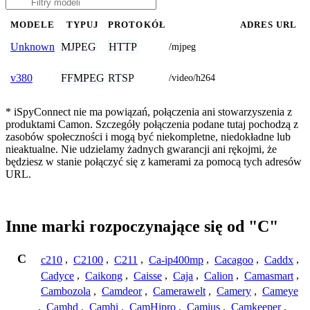
MODELE
TYPUJ
PROTOKÓŁ
ADRES URL
MJPEG
HTTP
Unknown
/mjpeg
FFMPEG
RTSP
v380
/video/h264
* iSpyConnect nie ma powiązań, połączenia ani stowarzyszenia z
produktami Camon. Szczegóły połączenia podane tutaj pochodzą z
zasobów społeczności i mogą być niekompletne, niedokładne lub
nieaktualne. Nie udzielamy żadnych gwarancji ani rękojmi, że
będziesz w stanie połączyć się z kamerami za pomocą tych adresów
URL.
Inne marki rozpoczynające się od "C"
C
c210
,
C2100
,
C211
,
Ca-ip400mp
,
Cacagoo
,
Caddx
,
Cadyce
,
Caikong
,
Caisse
,
Caja
,
Calion
,
Camasmart
,
Cambozola
,
Camdeor
,
Camerawelt
,
Camery
,
Cameye
,
Camhd
,
Camhi
,
CamHipro
,
Camius
,
Camkeeper
,