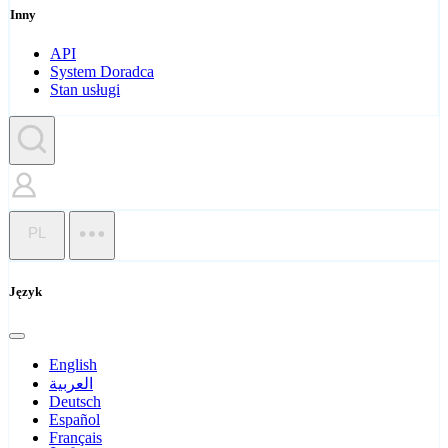
Inny
API
System Doradca
Stan usługi
PL
Język
English
العربية
Deutsch
Español
Français