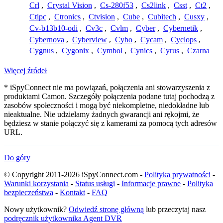
Crl
,
Crystal Vision
,
Cs-280f53
,
Cs2link
,
Csst
,
Ct2
,
Ctipc
,
Ctronics
,
Ctvision
,
Cube
,
Cubitech
,
Cusxy
,
Cv-b13b10-odi
,
Cv3c
,
Cvlm
,
Cyber
,
Cybernetik
,
Cybernova
,
Cyberview
,
Cybo
,
Cycam
,
Cyclops
,
Cygnus
,
Cygonix
,
Cymbol
,
Cynics
,
Cyrus
,
Czarna
Więcej źródeł
* iSpyConnect nie ma powiązań, połączenia ani stowarzyszenia z
produktami Camon. Szczegóły połączenia podane tutaj pochodzą z
zasobów społeczności i mogą być niekompletne, niedokładne lub
nieaktualne. Nie udzielamy żadnych gwarancji ani rękojmi, że
będziesz w stanie połączyć się z kamerami za pomocą tych adresów
URL.
Do góry
© Copyright 2011-2026 iSpyConnect.com -
Polityka prywatności
-
Warunki korzystania
-
Status usługi
-
Informacje prawne
-
Polityka
bezpieczeństwa
-
Kontakt
-
FAQ
Nowy użytkownik?
Odwiedź stronę główną
lub przeczytaj nasz
podręcznik użytkownika Agent DVR