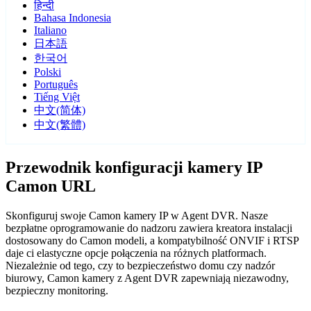
हिन्दी
Bahasa Indonesia
Italiano
日本語
한국어
Polski
Português
Tiếng Việt
中文(简体)
中文(繁體)
Przewodnik konfiguracji kamery IP
Camon URL
Skonfiguruj swoje Camon kamery IP w Agent DVR. Nasze
bezpłatne oprogramowanie do nadzoru zawiera kreatora instalacji
dostosowany do Camon modeli, a kompatybilność ONVIF i RTSP
daje ci elastyczne opcje połączenia na różnych platformach.
Niezależnie od tego, czy to bezpieczeństwo domu czy nadzór
biurowy, Camon kamery z Agent DVR zapewniają niezawodny,
bezpieczny monitoring.