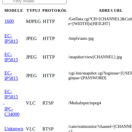
MODELE
TYPUJ
PROTOKÓŁ
ADRES URL
/GetData.cgi?CH=[CHANNEL]&Code
1600
MJPEG
HTTP
e=[WIDTH]x[HEIGHT]
EC-
JPEG
HTTP
/tmpfs/auto.jpg
IP5815
EC-
JPEG
HTTP
/snapshot/view[CHANNEL].jpg
IP5815
EC-
/cgi-bin/snapshot.cgi?loginuse=[U
JPEG
HTTP
ginpas=[PASSWORD]
IP5815
EC-
IP5815
,
VLC
RTSP
/MediaInput/mpeg4
IPC-
C34000
/cam/realmonitor?channel=[CHANN
Unknown
VLC
RTSP
=1