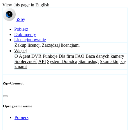
View this page in English
iSpy
Pobierz
Dokumenty
Licencjonowanie
Zakup licencji
Zarządzaj licencjami
Więcej
O Agent DVR
Funkcje
Dla firm
FAQ
Baza danych kamery
Społeczność
API
System Doradca
Stan usługi
Skontaktuj się
z nami
iSpyConnect
Oprogramowanie
Pobierz