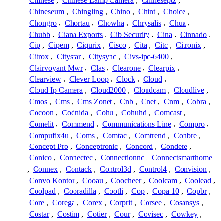
Chinese
,
Chinese Lamp Camera
,
Chineseptz
,
Chineseum
,
Chingling
,
Chino
,
Chint
,
Choice
,
Chongro
,
Chortau
,
Chowha
,
Chrysalis
,
Chua
,
Chubb
,
Ciana Exports
,
Cib Security
,
Cina
,
Cinnado
,
Cip
,
Cipem
,
Ciqurix
,
Cisco
,
Cita
,
Citc
,
Citronix
,
Citrox
,
Citystar
,
Citysync
,
Civs-ipc-6400
,
Clairvoyant Mwr
,
Clas
,
Clearone
,
Clearpix
,
Clearview
,
Clever Loop
,
Clock
,
Cloud
,
Cloud Ip Camera
,
Cloud2000
,
Cloudcam
,
Cloudlive
,
Cmos
,
Cms
,
Cms Zonet
,
Cnb
,
Cnet
,
Cnm
,
Cobra
,
Cocoon
,
Codnida
,
Cohu
,
Cohuhd
,
Comcast
,
Comelit
,
Commend
,
Communications Line
,
Compro
,
Compufix4u
,
Coms
,
Comtac
,
Comtrend
,
Conbre
,
Concept Pro
,
Conceptronic
,
Concord
,
Condere
,
Conico
,
Connectec
,
Connectionnc
,
Connectsmarthome
,
Connex
,
Contack
,
Control3d
,
Control4
,
Convision
,
Convo Kontor
,
Cooau
,
Coocheer
,
Coolcam
,
Coolead
,
Coolpad
,
Cooradilla
,
Cootli
,
Cop
,
Copa 10
,
Copbr
,
Core
,
Corega
,
Corex
,
Corprit
,
Corsee
,
Cosansys
,
Costar
,
Costim
,
Cotier
,
Cour
,
Covisec
,
Cowkey
,