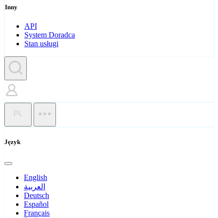
Inny
API
System Doradca
Stan usługi
PL
Język
English
العربية
Deutsch
Español
Français