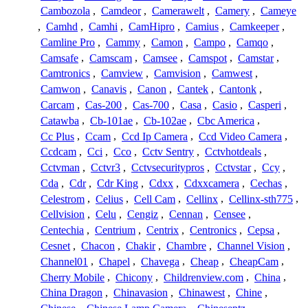
Cambozola
,
Camdeor
,
Camerawelt
,
Camery
,
Cameye
,
Camhd
,
Camhi
,
CamHipro
,
Camius
,
Camkeeper
,
Camline Pro
,
Cammy
,
Camon
,
Campo
,
Camqo
,
Camsafe
,
Camscam
,
Camsee
,
Camspot
,
Camstar
,
Camtronics
,
Camview
,
Camvision
,
Camwest
,
Camwon
,
Canavis
,
Canon
,
Cantek
,
Cantonk
,
Carcam
,
Cas-200
,
Cas-700
,
Casa
,
Casio
,
Casperi
,
Catawba
,
Cb-101ae
,
Cb-102ae
,
Cbc America
,
Cc Plus
,
Ccam
,
Ccd Ip Camera
,
Ccd Video Camera
,
Ccdcam
,
Cci
,
Cco
,
Cctv Sentry
,
Cctvhotdeals
,
Cctvman
,
Cctvr3
,
Cctvsecuritypros
,
Cctvstar
,
Ccy
,
Cda
,
Cdr
,
Cdr King
,
Cdxx
,
Cdxxcamera
,
Cechas
,
Celestrom
,
Celius
,
Cell Cam
,
Cellinx
,
Cellinx-sth775
,
Cellvision
,
Celu
,
Cengiz
,
Cennan
,
Censee
,
Centechia
,
Centrium
,
Centrix
,
Centronics
,
Cepsa
,
Cesnet
,
Chacon
,
Chakir
,
Chambre
,
Channel Vision
,
Channel01
,
Chapel
,
Chavega
,
Cheap
,
CheapCam
,
Cherry Mobile
,
Chicony
,
Childrenview.com
,
China
,
China Dragon
,
Chinavasion
,
Chinawest
,
Chine
,