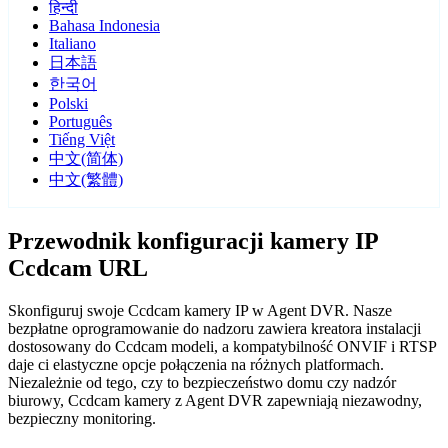
हिन्दी
Bahasa Indonesia
Italiano
日本語
한국어
Polski
Português
Tiếng Việt
中文(简体)
中文(繁體)
Przewodnik konfiguracji kamery IP
Ccdcam URL
Skonfiguruj swoje Ccdcam kamery IP w Agent DVR. Nasze
bezpłatne oprogramowanie do nadzoru zawiera kreatora instalacji
dostosowany do Ccdcam modeli, a kompatybilność ONVIF i RTSP
daje ci elastyczne opcje połączenia na różnych platformach.
Niezależnie od tego, czy to bezpieczeństwo domu czy nadzór
biurowy, Ccdcam kamery z Agent DVR zapewniają niezawodny,
bezpieczny monitoring.