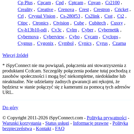
Cp Plus
,
Cpcam
,
Cpd
,
Cptcam
,
Cpvan
,
Cr2100
,
Creality
,
Creative
,
Crenova
,
Crest
,
Crestron
,
Cricket
,
Crl
,
Crystal Vision
,
Cs-280f53
,
Cs2link
,
Csst
,
Ct2
,
Ctipc
,
Ctronics
,
Ctvision
,
Cube
,
Cubitech
,
Cusxy
,
Cv-b13b10-odi
,
Cv3c
,
Cvlm
,
Cyber
,
Cybernetik
,
Cybernova
,
Cyberview
,
Cybo
,
Cycam
,
Cyclops
,
Cygnus
,
Cygonix
,
Cymbol
,
Cynics
,
Cyrus
,
Czarna
Więcej źródeł
* iSpyConnect nie ma powiązań, połączenia ani stowarzyszenia z
produktami Ccdcam. Szczegóły połączenia podane tutaj pochodzą z
zasobów społeczności i mogą być niekompletne, niedokładne lub
nieaktualne. Nie udzielamy żadnych gwarancji ani rękojmi, że
będziesz w stanie połączyć się z kamerami za pomocą tych adresów
URL.
Do góry
© Copyright 2011-2026 iSpyConnect.com -
Polityka prywatności
-
Warunki korzystania
-
Status usługi
-
Informacje prawne
-
Polityka
bezpieczeństwa
-
Kontakt
-
FAQ