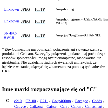
JPEG
HTTP
Unknown
/snapshot.jpg
/snapshot.jpg?user=[USERNAME]&
Unknown
JPEG
HTTP
WORD]
SN-IPC-
JPEG
HTTP
/snap.jpg?JpegCam=[CHANNEL]
HW16
* iSpyConnect nie ma powiązań, połączenia ani stowarzyszenia z
produktami Ccdcam. Szczegóły połączenia podane tutaj pochodzą z
zasobów społeczności i mogą być niekompletne, niedokładne lub
nieaktualne. Nie udzielamy żadnych gwarancji ani rękojmi, że
będziesz w stanie połączyć się z kamerami za pomocą tych adresów
URL.
Inne marki rozpoczynające się od "C"
C
c210
,
C2100
,
C211
,
Ca-ip400mp
,
Cacagoo
,
Caddx
,
Cadyce
,
Caikong
,
Caisse
,
Caja
,
Calion
,
Camasmart
,