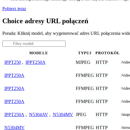
Pobierz teraz
Choice adresy URL połączeń
Porada: Kliknij model, aby wygenerować adres URL połączenia wid
MODELE
TYPUJ
PROTOKÓŁ
MJPEG
HTTP
IPPT250
,
IPPT250A
/vid
FFMPEG
HTTP
IPPT250A
/vid
FFMPEG
HTTP
IPPT250A
/vid
FFMPEG
HTTP
IPPT250A
/vid
JPEG
HTTP
IPPT250A
,
N5304AV
,
N5304MV
/sna
FFMPEG
HTTP
N5304MV
/stre