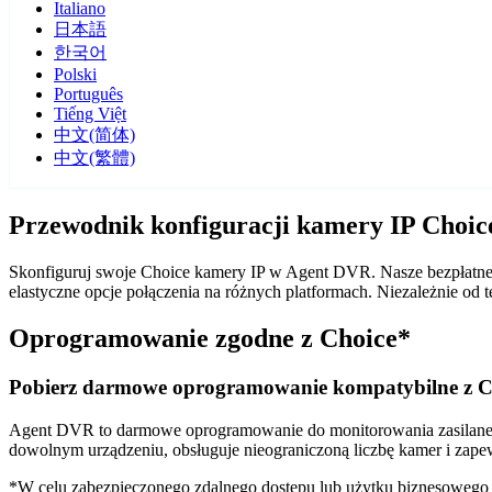
Italiano
日本語
한국어
Polski
Português
Tiếng Việt
中文(简体)
中文(繁體)
Przewodnik konfiguracji kamery IP Choi
Skonfiguruj swoje Choice kamery IP w Agent DVR. Nasze bezpłatne 
elastyczne opcje połączenia na różnych platformach. Niezależnie o
Oprogramowanie zgodne z Choice*
Pobierz darmowe oprogramowanie kompatybilne z C
Agent DVR to darmowe oprogramowanie do monitorowania zasilane sz
dowolnym urządzeniu, obsługuje nieograniczoną liczbę kamer i zape
*W celu zabezpieczonego zdalnego dostępu lub użytku biznesoweg