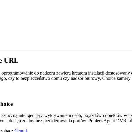
ce URL
oprogramowanie do nadzoru zawiera kreatora instalacji dostosowany
d tego, czy to bezpieczeństwo domu czy nadzór biurowy, Choice kame
hoice
tuczną inteligencją z wykrywaniem osób, pojazdów i obiektów w czas
wnia dostęp zdalny bez przekierowania portów. Pobierz Agent DVR, a
o zobacz
Cennik