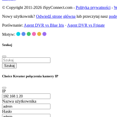
© Copyright 2011-2026 iSpyConnect.com -
Polityka prywatności
-
W
Nowy użytkownik?
Odwiedź stronę główną
lub przeczytaj nasz
podr
Porównanie:
Agent DVR vs Blue Iris
·
Agent DVR vs Frigate
Motyw:
Szukaj
Szukaj
Choice Kreator połączenia kamery IP
IP
Nazwa użytkownika
Hasło