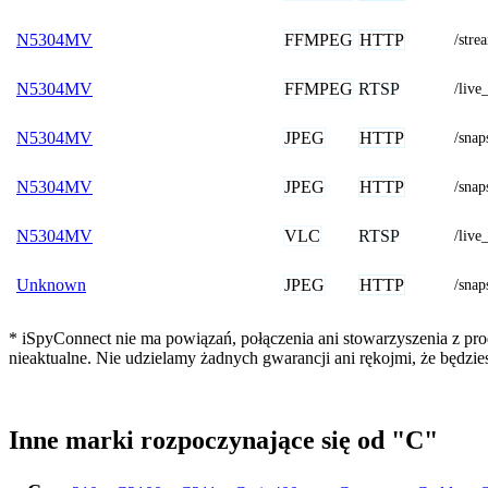
FFMPEG
HTTP
N5304MV
/stre
FFMPEG
RTSP
N5304MV
/liv
JPEG
HTTP
N5304MV
/sna
JPEG
HTTP
N5304MV
/snap
VLC
RTSP
N5304MV
/live
JPEG
HTTP
Unknown
/sna
* iSpyConnect nie ma powiązań, połączenia ani stowarzyszenia z pr
nieaktualne. Nie udzielamy żadnych gwarancji ani rękojmi, że będzi
Inne marki rozpoczynające się od "C"