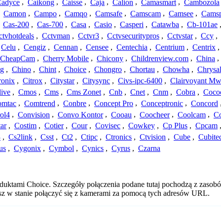
adyce
,
Caikong
,
Caisse
,
Caja
,
Calion
,
Camasmart
,
Cambozola
,
Camon
,
Campo
,
Camqo
,
Camsafe
,
Camscam
,
Camsee
,
Camsp
,
Cas-200
,
Cas-700
,
Casa
,
Casio
,
Casperi
,
Catawba
,
Cb-101ae
ctvhotdeals
,
Cctvman
,
Cctvr3
,
Cctvsecuritypros
,
Cctvstar
,
Ccy
,
Celu
,
Cengiz
,
Cennan
,
Censee
,
Centechia
,
Centrium
,
Centrix
CheapCam
,
Cherry Mobile
,
Chicony
,
Childrenview.com
,
China
,
ng
,
Chino
,
Chint
,
Choice
,
Chongro
,
Chortau
,
Chowha
,
Chrysal
ronix
,
Citrox
,
Citystar
,
Citysync
,
Civs-ipc-6400
,
Clairvoyant Mw
live
,
Cmos
,
Cms
,
Cms Zonet
,
Cnb
,
Cnet
,
Cnm
,
Cobra
,
Coco
omtac
,
Comtrend
,
Conbre
,
Concept Pro
,
Conceptronic
,
Concord
ol4
,
Convision
,
Convo Kontor
,
Cooau
,
Coocheer
,
Coolcam
,
C
ar
,
Costim
,
Cotier
,
Cour
,
Covisec
,
Cowkey
,
Cp Plus
,
Cpcam
3
,
Cs2link
,
Csst
,
Ct2
,
Ctipc
,
Ctronics
,
Ctvision
,
Cube
,
Cubite
us
,
Cygonix
,
Cymbol
,
Cynics
,
Cyrus
,
Czarna
oduktami Choice. Szczegóły połączenia podane tutaj pochodzą z zasob
esz w stanie połączyć się z kamerami za pomocą tych adresów URL.