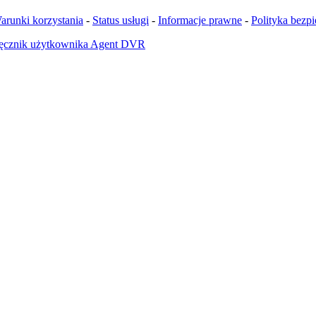
arunki korzystania
-
Status usługi
-
Informacje prawne
-
Polityka bezp
ęcznik użytkownika Agent DVR