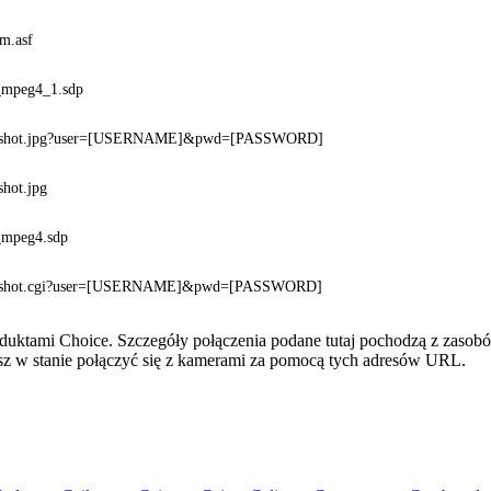
am.asf
e_mpeg4_1.sdp
pshot.jpg?user=[USERNAME]&pwd=[PASSWORD]
shot.jpg
_mpeg4.sdp
pshot.cgi?user=[USERNAME]&pwd=[PASSWORD]
oduktami Choice. Szczegóły połączenia podane tutaj pochodzą z zasob
esz w stanie połączyć się z kamerami za pomocą tych adresów URL.