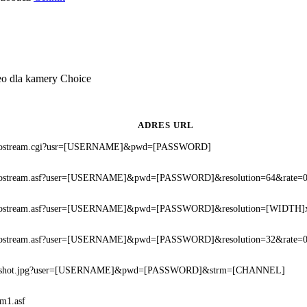
eo dla kamery Choice
ADRES URL
eostream.cgi?usr=[USERNAME]&pwd=[PASSWORD]
eostream.asf?user=[USERNAME]&pwd=[PASSWORD]&resolution=64&rate=
eostream.asf?user=[USERNAME]&pwd=[PASSWORD]&resolution=[WIDTH
eostream.asf?user=[USERNAME]&pwd=[PASSWORD]&resolution=32&rate=
pshot.jpg?user=[USERNAME]&pwd=[PASSWORD]&strm=[CHANNEL]
am1.asf