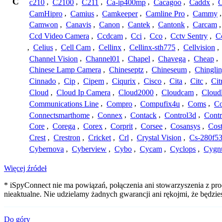
C
c210
,
C2100
,
C211
,
Ca-ip400mp
,
Cacagoo
,
Caddx
,
C
CamHipro
,
Camius
,
Camkeeper
,
Camline Pro
,
Cammy
Camwon
,
Canavis
,
Canon
,
Cantek
,
Cantonk
,
Carcam
Ccd Video Camera
,
Ccdcam
,
Cci
,
Cco
,
Cctv Sentry
,
C
,
Celius
,
Cell Cam
,
Cellinx
,
Cellinx-sth775
,
Cellvision
,
Channel Vision
,
Channel01
,
Chapel
,
Chavega
,
Cheap
,
Chinese Lamp Camera
,
Chineseptz
,
Chineseum
,
Chingli
Cinnado
,
Cip
,
Cipem
,
Ciqurix
,
Cisco
,
Cita
,
Citc
,
Cit
Cloud
,
Cloud Ip Camera
,
Cloud2000
,
Cloudcam
,
Cloud
Communications Line
,
Compro
,
Compufix4u
,
Coms
,
C
Connectsmarthome
,
Connex
,
Contack
,
Control3d
,
Contr
Core
,
Corega
,
Corex
,
Corprit
,
Corsee
,
Cosansys
,
Cost
Crest
,
Crestron
,
Cricket
,
Crl
,
Crystal Vision
,
Cs-280f5
Cybernova
,
Cyberview
,
Cybo
,
Cycam
,
Cyclops
,
Cygn
Więcej źródeł
* iSpyConnect nie ma powiązań, połączenia ani stowarzyszenia z pr
nieaktualne. Nie udzielamy żadnych gwarancji ani rękojmi, że będzi
Do góry