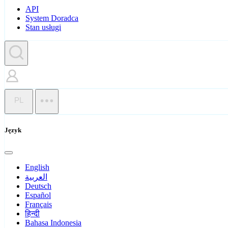
API
System Doradca
Stan usługi
PL
Język
English
العربية
Deutsch
Español
Français
हिन्दी
Bahasa Indonesia