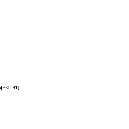
0
]x[HEIGHT]
0