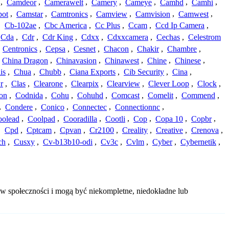
,
Camdeor
,
Camerawelt
,
Camery
,
Cameye
,
Camhd
,
Camhi
,
ot
,
Camstar
,
Camtronics
,
Camview
,
Camvision
,
Camwest
,
,
Cb-102ae
,
Cbc America
,
Cc Plus
,
Ccam
,
Ccd Ip Camera
,
Cda
,
Cdr
,
Cdr King
,
Cdxx
,
Cdxxcamera
,
Cechas
,
Celestrom
,
Centronics
,
Cepsa
,
Cesnet
,
Chacon
,
Chakir
,
Chambre
,
China Dragon
,
Chinavasion
,
Chinawest
,
Chine
,
Chinese
,
is
,
Chua
,
Chubb
,
Ciana Exports
,
Cib Security
,
Cina
,
r
,
Clas
,
Clearone
,
Clearpix
,
Clearview
,
Clever Loop
,
Clock
,
on
,
Codnida
,
Cohu
,
Cohuhd
,
Comcast
,
Comelit
,
Commend
,
,
Condere
,
Conico
,
Connectec
,
Connectionnc
,
oolead
,
Coolpad
,
Cooradilla
,
Cootli
,
Cop
,
Copa 10
,
Copbr
,
,
Cpd
,
Cptcam
,
Cpvan
,
Cr2100
,
Creality
,
Creative
,
Crenova
,
ch
,
Cusxy
,
Cv-b13b10-odi
,
Cv3c
,
Cvlm
,
Cyber
,
Cybernetik
,
ów społeczności i mogą być niekompletne, niedokładne lub