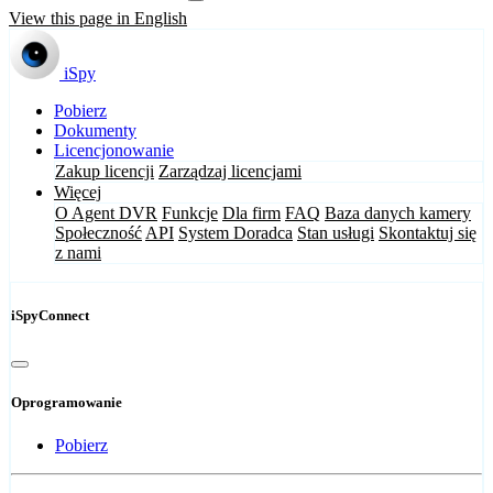
View this page in English
iSpy
Pobierz
Dokumenty
Licencjonowanie
Zakup licencji
Zarządzaj licencjami
Więcej
O Agent DVR
Funkcje
Dla firm
FAQ
Baza danych kamery
Społeczność
API
System Doradca
Stan usługi
Skontaktuj się
z nami
iSpyConnect
Oprogramowanie
Pobierz