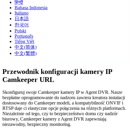
हिन्दी
Bahasa Indonesia
Italiano
日本語
한국어
Polski
Português
Tiếng Việt
中文(简体)
中文(繁體)
Przewodnik konfiguracji kamery IP
Camkeeper URL
Skonfiguruj swoje Camkeeper kamery IP w Agent DVR. Nasze
bezpłatne oprogramowanie do nadzoru zawiera kreatora instalacji
dostosowany do Camkeeper modeli, a kompatybilność ONVIF i
RTSP daje ci elastyczne opcje połączenia na różnych platformach.
Niezależnie od tego, czy to bezpieczeństwo domu czy nadzór
biurowy, Camkeeper kamery z Agent DVR zapewniają
niezawodny, bezpieczny monitoring.