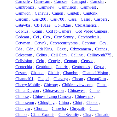
Camsafe
,
Camscam
,
Camsee
,
Camspot
,
Camstar
,
Camtronics
,
Camview
,
Camvision
,
Camwest
,
Camwon
,
Canavis
,
Canon
,
Cantek
,
Cantonk
,
Carcam
,
Cas-200
,
Cas-700
,
Casa
,
Casio
,
Casperi
,
Catawba
,
Cb-101ae
,
Cb-102ae
,
Cbc America
,
Cc Plus
,
Ccam
,
Ccd Ip Camera
,
Ccd Video Camera
,
Ccdcam
,
Cci
,
Cco
,
Cctv Sentry
,
Cctvhotdeals
,
Cctvman
,
Cctvr3
,
Cctvsecuritypros
,
Cctvstar
,
Ccy
,
Cda
,
Cdr
,
Cdr King
,
Cdxx
,
Cdxxcamera
,
Cechas
,
Celestrom
,
Celius
,
Cell Cam
,
Cellinx
,
Cellinx-sth775
,
Cellvision
,
Celu
,
Cengiz
,
Cennan
,
Censee
,
Centechia
,
Centrium
,
Centrix
,
Centronics
,
Cepsa
,
Cesnet
,
Chacon
,
Chakir
,
Chambre
,
Channel Vision
,
Channel01
,
Chapel
,
Chavega
,
Cheap
,
CheapCam
,
Cherry Mobile
,
Chicony
,
Childrenview.com
,
China
,
China Dragon
,
Chinavasion
,
Chinawest
,
Chine
,
Chinese
,
Chinese Lamp Camera
,
Chineseptz
,
Chineseum
,
Chingling
,
Chino
,
Chint
,
Choice
,
Chongro
,
Chortau
,
Chowha
,
Chrysalis
,
Chua
,
Chubb
,
Ciana Exports
,
Cib Security
,
Cina
,
Cinnado
,