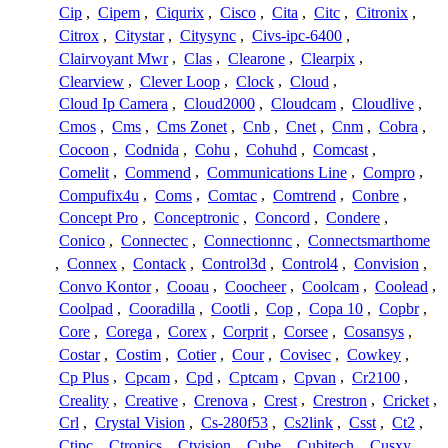
Cip
,
Cipem
,
Ciqurix
,
Cisco
,
Cita
,
Citc
,
Citronix
,
Citrox
,
Citystar
,
Citysync
,
Civs-ipc-6400
,
Clairvoyant Mwr
,
Clas
,
Clearone
,
Clearpix
,
Clearview
,
Clever Loop
,
Clock
,
Cloud
,
Cloud Ip Camera
,
Cloud2000
,
Cloudcam
,
Cloudlive
,
Cmos
,
Cms
,
Cms Zonet
,
Cnb
,
Cnet
,
Cnm
,
Cobra
,
Cocoon
,
Codnida
,
Cohu
,
Cohuhd
,
Comcast
,
Comelit
,
Commend
,
Communications Line
,
Compro
,
Compufix4u
,
Coms
,
Comtac
,
Comtrend
,
Conbre
,
Concept Pro
,
Conceptronic
,
Concord
,
Condere
,
Conico
,
Connectec
,
Connectionnc
,
Connectsmarthome
,
Connex
,
Contack
,
Control3d
,
Control4
,
Convision
,
Convo Kontor
,
Cooau
,
Coocheer
,
Coolcam
,
Coolead
,
Coolpad
,
Cooradilla
,
Cootli
,
Cop
,
Copa 10
,
Copbr
,
Core
,
Corega
,
Corex
,
Corprit
,
Corsee
,
Cosansys
,
Costar
,
Costim
,
Cotier
,
Cour
,
Covisec
,
Cowkey
,
Cp Plus
,
Cpcam
,
Cpd
,
Cptcam
,
Cpvan
,
Cr2100
,
Creality
,
Creative
,
Crenova
,
Crest
,
Crestron
,
Cricket
,
Crl
,
Crystal Vision
,
Cs-280f53
,
Cs2link
,
Csst
,
Ct2
,
Ctipc
,
Ctronics
,
Ctvision
,
Cube
,
Cubitech
,
Cusxy
,