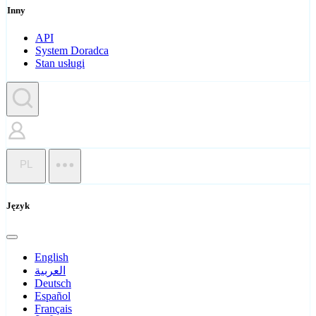
Inny
API
System Doradca
Stan usługi
PL
Język
English
العربية
Deutsch
Español
Français