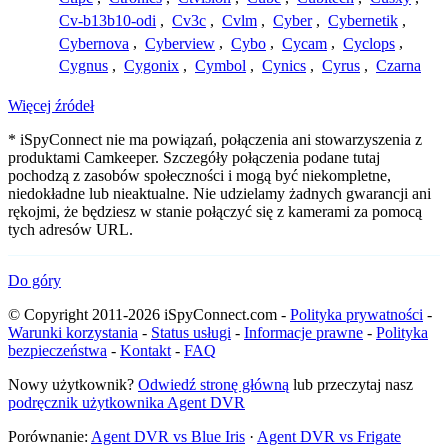
Cv-b13b10-odi
,
Cv3c
,
Cvlm
,
Cyber
,
Cybernetik
,
Cybernova
,
Cyberview
,
Cybo
,
Cycam
,
Cyclops
,
Cygnus
,
Cygonix
,
Cymbol
,
Cynics
,
Cyrus
,
Czarna
Więcej źródeł
* iSpyConnect nie ma powiązań, połączenia ani stowarzyszenia z
produktami Camkeeper. Szczegóły połączenia podane tutaj
pochodzą z zasobów społeczności i mogą być niekompletne,
niedokładne lub nieaktualne. Nie udzielamy żadnych gwarancji ani
rękojmi, że będziesz w stanie połączyć się z kamerami za pomocą
tych adresów URL.
Do góry
© Copyright 2011-2026 iSpyConnect.com -
Polityka prywatności
-
Warunki korzystania
-
Status usługi
-
Informacje prawne
-
Polityka
bezpieczeństwa
-
Kontakt
-
FAQ
Nowy użytkownik?
Odwiedź stronę główną
lub przeczytaj nasz
podręcznik użytkownika Agent DVR
Porównanie:
Agent DVR vs Blue Iris
·
Agent DVR vs Frigate