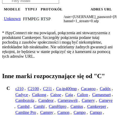
MODELE
TYPUJ
PROTOKÓŁ
ADRES URL
/user=[USERNAME]_password=[
Unknown
FFMPEG
RTSP
hannel=1_stream=0.sdp
* iSpyConnect nie ma powiązań, połączenia ani stowarzyszenia z
produktami Camkeeper. Szczegóły połączenia podane tutaj
pochodzą z zasobów społeczności i mogą być niekompletne,
niedokładne lub nieaktualne. Nie udzielamy żadnych gwarancji ani
rękojmi, że będziesz w stanie połączyć się z kamerami za pomocą
tych adresów URL.
Inne marki rozpoczynające się od "C"
C
c210
,
C2100
,
C211
,
Ca-ip400mp
,
Cacagoo
,
Caddx
,
Cadyce
,
Caikong
,
Caisse
,
Caja
,
Calion
,
Camasmart
,
Cambozola
,
Camdeor
,
Camerawelt
,
Camery
,
Cameye
,
Camhd
,
Camhi
,
CamHipro
,
Camius
,
Camkeeper
,
Camline Pro
,
Cammy
,
Camon
,
Campo
,
Camqo
,