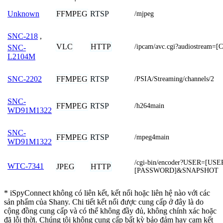
FFMPEG
RTSP
Unknown
/mjpeg
SNC-218
,
VLC
HTTP
/ipcam/avc.cgi?audiostream
SNC-
L2104M
FFMPEG
RTSP
SNC-2202
/PSIA/Streaming/channels/2
SNC-
FFMPEG
RTSP
/h264main
WD91M1322
SNC-
FFMPEG
RTSP
/mpeg4main
WD91M1322
/cgi-bin/encoder?USER=[
WTC-7341
JPEG
HTTP
[PASSWORD]&SNAPSHOT
* iSpyConnect không có liên kết, kết nối hoặc liên hệ nào với các
sản phẩm của Shany. Chi tiết kết nối được cung cấp ở đây là do
cộng đồng cung cấp và có thể không đầy đủ, không chính xác hoặc
đã lỗi thời. Chúng tôi không cung cấp bất kỳ bảo đảm hay cam kết