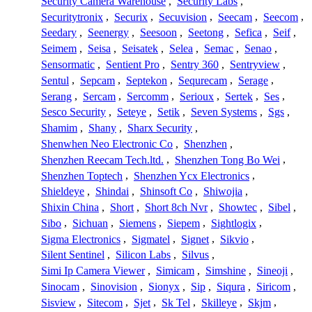
Security Camera Warehouse
,
Security Labs
,
Securitytronix
,
Securix
,
Secuvision
,
Seecam
,
Seecom
,
Seedary
,
Seenergy
,
Seesoon
,
Seetong
,
Sefica
,
Seif
,
Seimem
,
Seisa
,
Seisatek
,
Selea
,
Semac
,
Senao
,
Sensormatic
,
Sentient Pro
,
Sentry 360
,
Sentryview
,
Sentul
,
Sepcam
,
Septekon
,
Sequrecam
,
Serage
,
Serang
,
Sercam
,
Sercomm
,
Serioux
,
Sertek
,
Ses
,
Sesco Security
,
Seteye
,
Setik
,
Seven Systems
,
Sgs
,
Shamim
,
Shany
,
Sharx Security
,
Shenwhen Neo Electronic Co
,
Shenzhen
,
Shenzhen Reecam Tech.ltd.
,
Shenzhen Tong Bo Wei
,
Shenzhen Toptech
,
Shenzhen Ycx Electronics
,
Shieldeye
,
Shindai
,
Shinsoft Co
,
Shiwojia
,
Shixin China
,
Short
,
Short 8ch Nvr
,
Showtec
,
Sibel
,
Sibo
,
Sichuan
,
Siemens
,
Siepem
,
Sightlogix
,
Sigma Electronics
,
Sigmatel
,
Signet
,
Sikvio
,
Silent Sentinel
,
Silicon Labs
,
Silvus
,
Simi Ip Camera Viewer
,
Simicam
,
Simshine
,
Sineoji
,
Sinocam
,
Sinovision
,
Sionyx
,
Sip
,
Siqura
,
Siricom
,
Sisview
,
Sitecom
,
Sjet
,
Sk Tel
,
Skilleye
,
Skjm
,