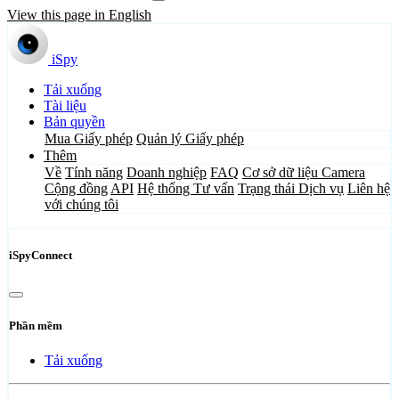
View this page in English
iSpy
Tải xuống
Tài liệu
Bản quyền
Mua Giấy phép
Quản lý Giấy phép
Thêm
Về
Tính năng
Doanh nghiệp
FAQ
Cơ sở dữ liệu Camera
Cộng đồng
API
Hệ thống Tư vấn
Trạng thái Dịch vụ
Liên hệ
với chúng tôi
iSpyConnect
Phần mềm
Tải xuống