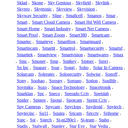
Sklad
,
Skone
,
Sky Genious
,
Skyfield
,
Skylink
,
Skyreo
,
Skytronic
,
Skyview
,
Skyvision
,
Skyway Security
,
Sline
,
Smallcell
,
Smanos
,
Smar
,
Smart
,
Smart Cloud Camera
,
Smart Hd Wifi Camera
,
Smart Home
,
Smart Industry
,
Smart Net Camera
,
Smart Pixel
,
Smart Zoom
,
Smart380
,
Smartcam
,
Smartec
,
Smarteye
,
Smartfrog
,
Smartguard
,
Smartiscam
,
Smartit
,
Smartrol
,
Smartsecurity
,
Smartsf
,
Smarttek
,
Smartview
,
Smartvision
,
Smartwares
,
Smax
,
Smc
,
Smonet
,
Smp
,
Smtkey
,
Smtsec
,
Smvi
,
Sn Ipc
,
Snapav
,
Soar
,
Soggi
,
Soho
,
Solar Ip Camera
,
Solarcam
,
Soleratec
,
Solosecurity
,
Solwise
,
Sonoff
,
Sony
,
Soohao
,
Soospy
,
Sorrano
,
Sotion
,
Soullife
,
Sovmiku
,
Sozo
,
Space Technology
,
Spacetronik
,
Sparklan
,
Spc
,
Speco
,
Sperado Cctv
,
Spetslab
,
Spider
,
Spigen
,
Spotai
,
Spotcam
,
Sprint Cctv
,
Spy Cameras
,
Spycam
,
Spyclops
,
Spydroid
,
Spytech
,
Spytecinc
,
Sq11
,
Squira
,
Sricam
,
Sricctv
,
Srihome
,
Sspc
,
Sst
,
Sstech
,
St-nt280e1
,
St-team
,
Stabo
,
Stadis
,
Stalwall
,
Stanley
,
Star Eye
,
Star Vedia
,