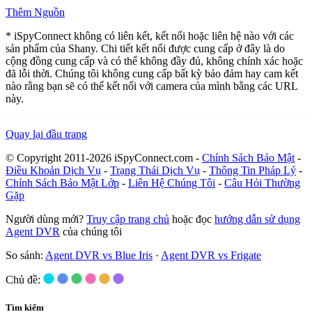
Thêm Nguồn
* iSpyConnect không có liên kết, kết nối hoặc liên hệ nào với các
sản phẩm của Shany. Chi tiết kết nối được cung cấp ở đây là do
cộng đồng cung cấp và có thể không đầy đủ, không chính xác hoặc
đã lỗi thời. Chúng tôi không cung cấp bất kỳ bảo đảm hay cam kết
nào rằng bạn sẽ có thể kết nối với camera của mình bằng các URL
này.
Quay lại đầu trang
© Copyright 2011-2026 iSpyConnect.com -
Chính Sách Bảo Mật
-
Điều Khoản Dịch Vụ
-
Trạng Thái Dịch Vụ
-
Thông Tin Pháp Lý
-
Chính Sách Bảo Mật Lớp
-
Liên Hệ Chúng Tôi
-
Câu Hỏi Thường
Gặp
Người dùng mới?
Truy cập trang chủ
hoặc đọc
hướng dẫn sử dụng
Agent DVR
của chúng tôi
So sánh:
Agent DVR vs Blue Iris
·
Agent DVR vs Frigate
Chủ đề:
Tìm kiếm