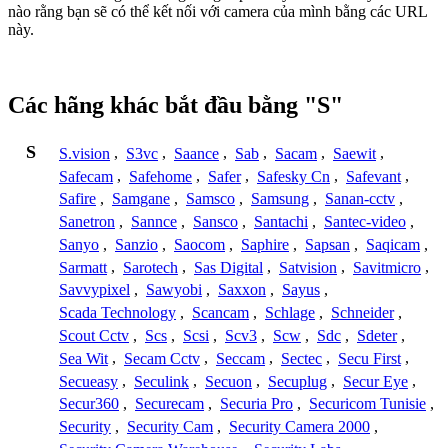
nào rằng bạn sẽ có thể kết nối với camera của mình bằng các URL
này.
Các hãng khác bắt đầu bằng "S"
S
S.vision
,
S3vc
,
Saance
,
Sab
,
Sacam
,
Saewit
,
Safecam
,
Safehome
,
Safer
,
Safesky Cn
,
Safevant
,
Safire
,
Samgane
,
Samsco
,
Samsung
,
Sanan-cctv
,
Sanetron
,
Sannce
,
Sansco
,
Santachi
,
Santec-video
,
Sanyo
,
Sanzio
,
Saocom
,
Saphire
,
Sapsan
,
Saqicam
,
Sarmatt
,
Sarotech
,
Sas Digital
,
Satvision
,
Savitmicro
,
Savvypixel
,
Sawyobi
,
Saxxon
,
Sayus
,
Scada Technology
,
Scancam
,
Schlage
,
Schneider
,
Scout Cctv
,
Scs
,
Scsi
,
Scv3
,
Scw
,
Sdc
,
Sdeter
,
Sea Wit
,
Secam Cctv
,
Seccam
,
Sectec
,
Secu First
,
Secueasy
,
Seculink
,
Secuon
,
Secuplug
,
Secur Eye
,
Secur360
,
Securecam
,
Securia Pro
,
Securicom Tunisie
,
Security
,
Security Cam
,
Security Camera 2000
,