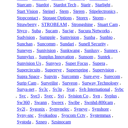
Starcam
,
Stardot
,
Stardot Tech
,
Starir
,
Starlight
,
Start Vision
,
Steinel
,
Stem
,
Steren
,
Stipelectronics
,
Stopcontact
,
Storage Options
,
Storex
,
Storm
,
Strawberry
,
STROBEAM
,
Strongshine
,
Stuart Cam
,
Styco
,
Suba
,
Sucam
,
Sucjar
,
Sucura Networks
,
Sudvision
,
Sumpple
,
Sumvision
,
Sunba
,
Sunbio
,
Sunchan
,
Suncomm
,
Sundari
,
Sunell Security
,
Suneyes
,
Sunivision
,
Sunkwang
,
Sunluxy
,
Sunnex
,
Sunnylux
,
Sunplus Innovation
,
Sunsom
,
Suntek
,
Sunvision Us
,
Sunywo
,
Super Focus
,
Supera
,
Supercircuits
,
Supereye
,
Superspring
,
Supervision
,
Supra Space
,
Supvin
,
Surcomm
,
Sure-eye
,
Surecom
,
Surip Cam
,
Surveilist
,
Surveon
,
Surway Technology
,
Surya-net
,
Sv3c
,
Sv3p
,
Svat
,
Svb International
,
Svbc
,
Svc
,
Sve3
,
Svec
,
Svi
,
Svision Co
,
Svn
,
Svplus
,
Sw360
,
Swann
,
Sweex
,
Swibe
,
Swnhd-800cam
,
Sy2l
,
Sygonix
,
Symynelec
,
Syneye
,
Synshore
,
Syny-snc
,
Syokudou
,
Syscom Cctv
,
Systemmax
,
Systoda
,
Szneo
,
Szsinocam