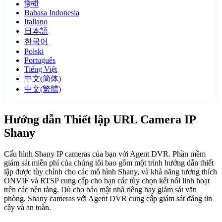
हिन्दी
Bahasa Indonesia
Italiano
日本語
한국어
Polski
Português
Tiếng Việt
中文(简体)
中文(繁體)
Hướng dẫn Thiết lập URL Camera IP
Shany
Cấu hình Shany IP cameras của bạn với Agent DVR. Phần mềm
giám sát miễn phí của chúng tôi bao gồm một trình hướng dẫn thiết
lập được tùy chỉnh cho các mô hình Shany, và khả năng tương thích
ONVIF và RTSP cung cấp cho bạn các tùy chọn kết nối linh hoạt
trên các nền tảng. Dù cho bảo mật nhà riêng hay giám sát văn
phòng, Shany cameras với Agent DVR cung cấp giám sát đáng tin
cậy và an toàn.