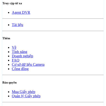
Truy cập từ xa
Agent DVR
Tài liệu
Thêm
Về
Tính năng
Doanh nghiệp
FAQ
Cơ sở dữ liệu Camera
Cộng đồng
Bản quyền
Mua Giấy phép
Quản lý Giấy phép