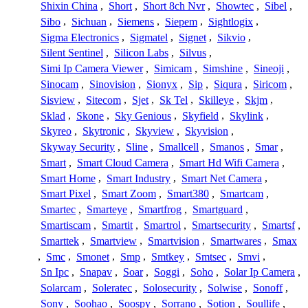
Shixin China
,
Short
,
Short 8ch Nvr
,
Showtec
,
Sibel
,
Sibo
,
Sichuan
,
Siemens
,
Siepem
,
Sightlogix
,
Sigma Electronics
,
Sigmatel
,
Signet
,
Sikvio
,
Silent Sentinel
,
Silicon Labs
,
Silvus
,
Simi Ip Camera Viewer
,
Simicam
,
Simshine
,
Sineoji
,
Sinocam
,
Sinovision
,
Sionyx
,
Sip
,
Siqura
,
Siricom
,
Sisview
,
Sitecom
,
Sjet
,
Sk Tel
,
Skilleye
,
Skjm
,
Sklad
,
Skone
,
Sky Genious
,
Skyfield
,
Skylink
,
Skyreo
,
Skytronic
,
Skyview
,
Skyvision
,
Skyway Security
,
Sline
,
Smallcell
,
Smanos
,
Smar
,
Smart
,
Smart Cloud Camera
,
Smart Hd Wifi Camera
,
Smart Home
,
Smart Industry
,
Smart Net Camera
,
Smart Pixel
,
Smart Zoom
,
Smart380
,
Smartcam
,
Smartec
,
Smarteye
,
Smartfrog
,
Smartguard
,
Smartiscam
,
Smartit
,
Smartrol
,
Smartsecurity
,
Smartsf
,
Smarttek
,
Smartview
,
Smartvision
,
Smartwares
,
Smax
,
Smc
,
Smonet
,
Smp
,
Smtkey
,
Smtsec
,
Smvi
,
Sn Ipc
,
Snapav
,
Soar
,
Soggi
,
Soho
,
Solar Ip Camera
,
Solarcam
,
Soleratec
,
Solosecurity
,
Solwise
,
Sonoff
,
Sony
,
Soohao
,
Soospy
,
Sorrano
,
Sotion
,
Soullife
,