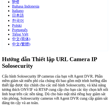
हिन्दी
Bahasa Indonesia
Italiano
日本語
한국어
Polski
Português
Tiếng Việt
中文(简体)
中文(繁體)
Hướng dẫn Thiết lập URL Camera IP
Solosecurity
Cấu hình Solosecurity IP cameras của bạn với Agent DVR. Phần
mềm giám sát miễn phí của chúng tôi bao gồm một trình hướng dẫn
thiết lập được tùy chỉnh cho các mô hình Solosecurity, và khả năng
tương thích ONVIF và RTSP cung cấp cho bạn các tùy chọn kết nối
linh hoạt trên các nền tảng. Dù cho bảo mật nhà riêng hay giám sát
văn phòng, Solosecurity cameras với Agent DVR cung cấp giám sát
đáng tin cậy và an toàn.