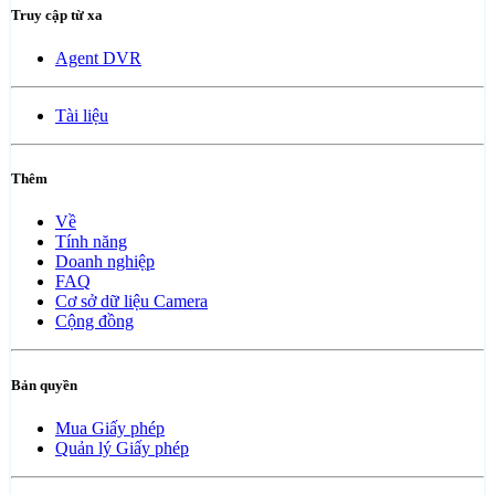
Truy cập từ xa
Agent DVR
Tài liệu
Thêm
Về
Tính năng
Doanh nghiệp
FAQ
Cơ sở dữ liệu Camera
Cộng đồng
Bản quyền
Mua Giấy phép
Quản lý Giấy phép