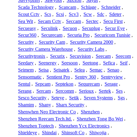
Savvypixel
,
Sawyobi
,
Saxxon
,
Sayus
,
Scada Technology
,
Scancam
,
Schlage
,
Schneider
,
Scout Cctv
,
Scs
,
Scsi
,
Scv3
,
Scw
,
Sdc
,
Sdeter
,
Sea Wit
,
Secam Cctv
,
Seccam
,
Sectec
,
Secu First
,
Secueasy
,
Seculink
,
Secuon
,
Secuplug
,
Secur Eye
,
Secur360
,
Securecam
,
Securia Pro
,
Securicom Tunisie
,
Security
,
Security Cam
,
Security Camera 2000
,
Security Camera Warehouse
,
Security Labs
,
Securitytronix
,
Securix
,
Secuvision
,
Seecam
,
Seecom
,
Seedary
,
Seenergy
,
Seesoon
,
Seetong
,
Sefica
,
Seif
,
Seimem
,
Seisa
,
Seisatek
,
Selea
,
Semac
,
Senao
,
Sensormatic
,
Sentient Pro
,
Sentry 360
,
Sentryview
,
Sentul
,
Sepcam
,
Septekon
,
Sequrecam
,
Serage
,
Serang
,
Sercam
,
Sercomm
,
Serioux
,
Sertek
,
Ses
,
Sesco Security
,
Seteye
,
Setik
,
Seven Systems
,
Sgs
,
Shamim
,
Shany
,
Sharx Security
,
Shenwhen Neo Electronic Co
,
Shenzhen
,
Shenzhen Reecam Tech.ltd.
,
Shenzhen Tong Bo Wei
,
Shenzhen Toptech
,
Shenzhen Ycx Electronics
,
Shieldeye
,
Shindai
,
Shinsoft Co
,
Shiwojia
,