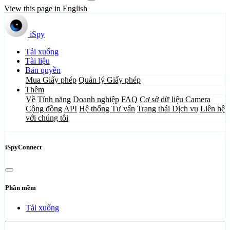
View this page in English
iSpy
Tải xuống
Tài liệu
Bản quyền
Mua Giấy phép
Quản lý Giấy phép
Thêm
Về
Tính năng
Doanh nghiệp
FAQ
Cơ sở dữ liệu Camera
Cộng đồng
API
Hệ thống Tư vấn
Trạng thái Dịch vụ
Liên hệ
với chúng tôi
iSpyConnect
Phần mềm
Tải xuống