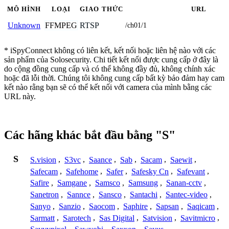
MÔ HÌNH
LOẠI
GIAO THỨC
URL
FFMPEG
RTSP
Unknown
/ch01/1
* iSpyConnect không có liên kết, kết nối hoặc liên hệ nào với các
sản phẩm của Solosecurity. Chi tiết kết nối được cung cấp ở đây là
do cộng đồng cung cấp và có thể không đầy đủ, không chính xác
hoặc đã lỗi thời. Chúng tôi không cung cấp bất kỳ bảo đảm hay cam
kết nào rằng bạn sẽ có thể kết nối với camera của mình bằng các
URL này.
Các hãng khác bắt đầu bằng "S"
S
S.vision
,
S3vc
,
Saance
,
Sab
,
Sacam
,
Saewit
,
Safecam
,
Safehome
,
Safer
,
Safesky Cn
,
Safevant
,
Safire
,
Samgane
,
Samsco
,
Samsung
,
Sanan-cctv
,
Sanetron
,
Sannce
,
Sansco
,
Santachi
,
Santec-video
,
Sanyo
,
Sanzio
,
Saocom
,
Saphire
,
Sapsan
,
Saqicam
,
Sarmatt
,
Sarotech
,
Sas Digital
,
Satvision
,
Savitmicro
,