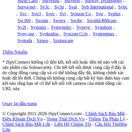
Surip Cam
,
Surveilist
,
Surveon
,
Surway Technology
,
Surya-net
,
Sv3c
,
Sv3p
,
Svat
,
Svb International
,
Svbc
,
Svc
,
Sve3
,
Svec
,
Svi
,
Svision Co
,
Svn
,
Svplus
,
Sw360
,
Swann
,
Sweex
,
Swibe
,
Swnhd-800cam
,
Sy2l
,
Sygonix
,
Symynelec
,
Syneye
,
Synshore
,
Syny-snc
,
Syokudou
,
Syscom Cctv
,
Systemmax
,
Systoda
,
Szneo
,
Szsinocam
Thêm Nguồn
* iSpyConnect không có liên kết, kết nối hoặc liên hệ nào với các
sản phẩm của Solosecurity. Chi tiết kết nối được cung cấp ở đây là
do cộng đồng cung cấp và có thể không đầy đủ, không chính xác
hoặc đã lỗi thời. Chúng tôi không cung cấp bất kỳ bảo đảm hay cam
kết nào rằng bạn sẽ có thể kết nối với camera của mình bằng các
URL này.
Quay lại đầu trang
© Copyright 2011-2026 iSpyConnect.com -
Chính Sách Bảo Mật
-
Điều Khoản Dịch Vụ
-
Trạng Thái Dịch Vụ
-
Thông Tin Pháp Lý
-
Chính Sách Bảo Mật Lớp
-
Liên Hệ Chúng Tôi
-
Câu Hỏi Thường
Gặp