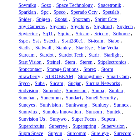
Sovmiku
,
Sozo
,
Space Technology
,
Spacetronik
,
Sparklan
,
Spc
,
Speco
,
Sperado Cctv
,
Spetslab
,
Spider
,
Spigen
,
Spotai
,
Spotcam
,
Sprint Cctv
,
Spy Cameras
,
Spycam
,
Spyclops
,
Spydroid
,
Spytech
,
Spytecinc
,
Sq11
,
Squira
,
Sricam
,
Sricctv
,
Srihome
,
Sspc
,
Sst
,
Sstech
,
St-nt280e1
,
St-team
,
Stabo
,
Stadis
,
Stalwall
,
Stanley
,
Star Eye
,
Star Vedia
,
Starcam
,
Stardot
,
Stardot Tech
,
Starir
,
Starlight
,
Start Vision
,
Steinel
,
Stem
,
Steren
,
Stipelectronics
,
Stopcontact
,
Storage Options
,
Storex
,
Storm
,
Strawberry
,
STROBEAM
,
Strongshine
,
Stuart Cam
,
Styco
,
Suba
,
Sucam
,
Sucjar
,
Sucura Networks
,
Sudvision
,
Sumpple
,
Sumvision
,
Sunba
,
Sunbio
,
Sunchan
,
Suncomm
,
Sundari
,
Sunell Security
,
Suneyes
,
Sunivision
,
Sunkwang
,
Sunluxy
,
Sunnex
,
Sunnylux
,
Sunplus Innovation
,
Sunsom
,
Suntek
,
Sunvision Us
,
Sunywo
,
Super Focus
,
Supera
,
Supercircuits
,
Supereye
,
Superspring
,
Supervision
,
Supra Space
,
Supvin
,
Surcomm
,
Sure-eye
,
Surecom
,