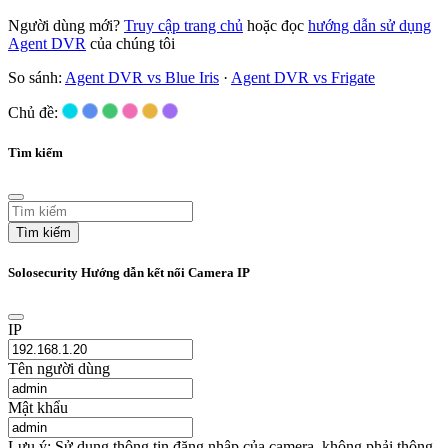
Người dùng mới?
Truy cập trang chủ
hoặc đọc
hướng dẫn sử dụng
Agent DVR
của chúng tôi
So sánh:
Agent DVR vs Blue Iris
·
Agent DVR vs Frigate
Chủ đề:
Tìm kiếm
Tìm kiếm
Solosecurity Hướng dẫn kết nối Camera IP
IP
Tên người dùng
Mật khẩu
Lưu ý: Sử dụng thông tin đăng nhập của camera, không phải thông