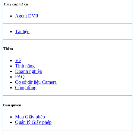
Truy cập từ xa
Agent DVR
Tài liệu
Thêm
Về
Tính năng
Doanh nghiệp
FAQ
Cơ sở dữ liệu Camera
Cộng đồng
Bản quyền
Mua Giấy phép
Quản lý Giấy phép