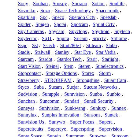
Sony
,
Soohao
,
Soospy
,
Sorrano
,
Sotion
,
Soullife
,
Sovmiku
,
Sozo
,
Space Technology
,
Spacetronik
,
Sparklan
,
Spc
,
Speco
,
Sperado Cctv
,
Spetslab
,
Spider
,
Spigen
,
Spotai
,
Spotcam
,
Sprint Cctv
,
Spy Cameras
,
Spycam
,
Spyclops
,
Spydroid
,
Spytech
,
Spytecinc
,
Sq11
,
Squira
,
Sricam
,
Sricctv
,
Srihome
,
Sspc
,
Sst
,
Sstech
,
St-nt280e1
,
St-team
,
Stabo
,
Stadis
,
Stalwall
,
Stanley
,
Star Eye
,
Star Vedia
,
Starcam
,
Stardot
,
Stardot Tech
,
Starir
,
Starlight
,
Start Vision
,
Steinel
,
Stem
,
Steren
,
Stipelectronics
,
Stopcontact
,
Storage Options
,
Storex
,
Storm
,
Strawberry
,
STROBEAM
,
Strongshine
,
Stuart Cam
,
Styco
,
Suba
,
Sucam
,
Sucjar
,
Sucura Networks
,
Sudvision
,
Sumpple
,
Sumvision
,
Sunba
,
Sunbio
,
Sunchan
,
Suncomm
,
Sundari
,
Sunell Security
,
Suneyes
,
Sunivision
,
Sunkwang
,
Sunluxy
,
Sunnex
,
Sunnylux
,
Sunplus Innovation
,
Sunsom
,
Suntek
,
Sunvision Us
,
Sunywo
,
Super Focus
,
Supera
,
Supercircuits
,
Supereye
,
Superspring
,
Supervision
,
Supra Space
,
Supvin
,
Surcomm
,
Sure-eye
,
Surecom
,