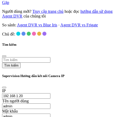
Gặp
Người dùng mới?
Truy cập trang chủ
hoặc đọc
hướng dẫn sử dụng
Agent DVR
của chúng tôi
So sánh:
Agent DVR vs Blue Iris
·
Agent DVR vs Frigate
Chủ đề:
Tìm kiếm
Tìm kiếm
Supervision Hướng dẫn kết nối Camera IP
IP
Tên người dùng
Mật khẩu