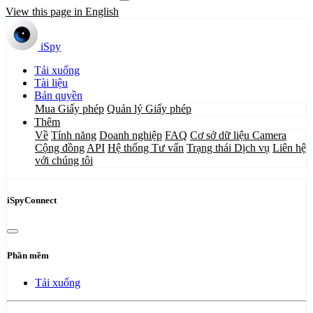
View this page in English
iSpy
Tải xuống
Tài liệu
Bản quyền
Mua Giấy phép
Quản lý Giấy phép
Thêm
Về
Tính năng
Doanh nghiệp
FAQ
Cơ sở dữ liệu Camera
Cộng đồng
API
Hệ thống Tư vấn
Trạng thái Dịch vụ
Liên hệ
với chúng tôi
iSpyConnect
Phần mềm
Tải xuống