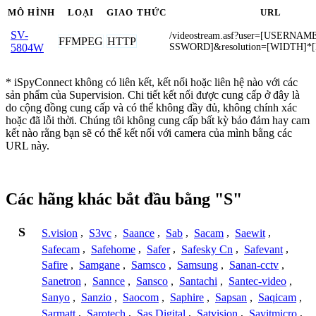
MÔ HÌNH
LOẠI
GIAO THỨC
URL
SV-
/videostream.asf?user=[USERNA
FFMPEG
HTTP
SSWORD]&resolution=[WIDTH]*
5804W
* iSpyConnect không có liên kết, kết nối hoặc liên hệ nào với các
sản phẩm của Supervision. Chi tiết kết nối được cung cấp ở đây là
do cộng đồng cung cấp và có thể không đầy đủ, không chính xác
hoặc đã lỗi thời. Chúng tôi không cung cấp bất kỳ bảo đảm hay cam
kết nào rằng bạn sẽ có thể kết nối với camera của mình bằng các
URL này.
Các hãng khác bắt đầu bằng "S"
S
S.vision
,
S3vc
,
Saance
,
Sab
,
Sacam
,
Saewit
,
Safecam
,
Safehome
,
Safer
,
Safesky Cn
,
Safevant
,
Safire
,
Samgane
,
Samsco
,
Samsung
,
Sanan-cctv
,
Sanetron
,
Sannce
,
Sansco
,
Santachi
,
Santec-video
,
Sanyo
,
Sanzio
,
Saocom
,
Saphire
,
Sapsan
,
Saqicam
,
Sarmatt
,
Sarotech
,
Sas Digital
,
Satvision
,
Savitmicro
,