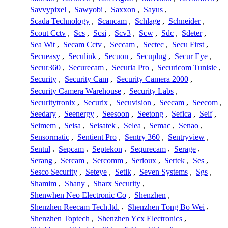
Savvypixel
,
Sawyobi
,
Saxxon
,
Sayus
,
Scada Technology
,
Scancam
,
Schlage
,
Schneider
,
Scout Cctv
,
Scs
,
Scsi
,
Scv3
,
Scw
,
Sdc
,
Sdeter
,
Sea Wit
,
Secam Cctv
,
Seccam
,
Sectec
,
Secu First
,
Secueasy
,
Seculink
,
Secuon
,
Secuplug
,
Secur Eye
,
Secur360
,
Securecam
,
Securia Pro
,
Securicom Tunisie
,
Security
,
Security Cam
,
Security Camera 2000
,
Security Camera Warehouse
,
Security Labs
,
Securitytronix
,
Securix
,
Secuvision
,
Seecam
,
Seecom
,
Seedary
,
Seenergy
,
Seesoon
,
Seetong
,
Sefica
,
Seif
,
Seimem
,
Seisa
,
Seisatek
,
Selea
,
Semac
,
Senao
,
Sensormatic
,
Sentient Pro
,
Sentry 360
,
Sentryview
,
Sentul
,
Sepcam
,
Septekon
,
Sequrecam
,
Serage
,
Serang
,
Sercam
,
Sercomm
,
Serioux
,
Sertek
,
Ses
,
Sesco Security
,
Seteye
,
Setik
,
Seven Systems
,
Sgs
,
Shamim
,
Shany
,
Sharx Security
,
Shenwhen Neo Electronic Co
,
Shenzhen
,
Shenzhen Reecam Tech.ltd.
,
Shenzhen Tong Bo Wei
,
Shenzhen Toptech
,
Shenzhen Ycx Electronics
,