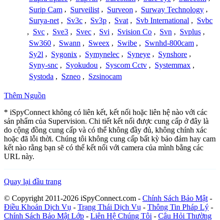
Surip Cam
,
Surveilist
,
Surveon
,
Surway Technology
,
Surya-net
,
Sv3c
,
Sv3p
,
Svat
,
Svb International
,
Svbc
,
Svc
,
Sve3
,
Svec
,
Svi
,
Svision Co
,
Svn
,
Svplus
,
Sw360
,
Swann
,
Sweex
,
Swibe
,
Swnhd-800cam
,
Sy2l
,
Sygonix
,
Symynelec
,
Syneye
,
Synshore
,
Syny-snc
,
Syokudou
,
Syscom Cctv
,
Systemmax
,
Systoda
,
Szneo
,
Szsinocam
Thêm Nguồn
* iSpyConnect không có liên kết, kết nối hoặc liên hệ nào với các
sản phẩm của Supervision. Chi tiết kết nối được cung cấp ở đây là
do cộng đồng cung cấp và có thể không đầy đủ, không chính xác
hoặc đã lỗi thời. Chúng tôi không cung cấp bất kỳ bảo đảm hay cam
kết nào rằng bạn sẽ có thể kết nối với camera của mình bằng các
URL này.
Quay lại đầu trang
© Copyright 2011-2026 iSpyConnect.com -
Chính Sách Bảo Mật
-
Điều Khoản Dịch Vụ
-
Trạng Thái Dịch Vụ
-
Thông Tin Pháp Lý
-
Chính Sách Bảo Mật Lớp
-
Liên Hệ Chúng Tôi
-
Câu Hỏi Thường