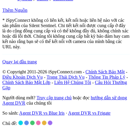
Thêm Nguồn
* iSpyConnect không có liên kết, kết nối hoặc liên hệ nào với các
sản phẩm của Silent Sentinel. Chi tiết kết nối được cung cấp ở đây
là do cộng đồng cung cấp và có thể không đầy đủ, không chính xác
hoặc đã lỗi thời. Chúng tôi không cung cấp bất kỳ bảo đảm hay cam
kết nào rằng bạn sẽ có thể kết nối với camera của mình bằng các
URL này.
Quay lại đầu trang
© Copyright 2011-2026 iSpyConnect.com -
Chính Sách Bảo Mật
-
Điều Khoản Dịch Vụ
-
Trạng Thái Dịch Vụ
-
Thông Tin Pháp Lý
-
Chính Sách Bảo Mật Lớp
-
Liên Hệ Chúng Tôi
-
Câu Hỏi Thường
Gặp
Người dùng mới?
Truy cập trang chủ
hoặc đọc
hướng dẫn sử dụng
Agent DVR
của chúng tôi
So sánh:
Agent DVR vs Blue Iris
·
Agent DVR vs Frigate
Chủ đề: