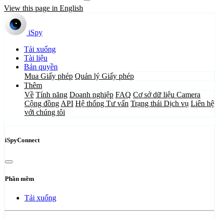
View this page in English
iSpy
Tải xuống
Tài liệu
Bản quyền
Mua Giấy phép
Quản lý Giấy phép
Thêm
Về
Tính năng
Doanh nghiệp
FAQ
Cơ sở dữ liệu Camera
Cộng đồng
API
Hệ thống Tư vấn
Trạng thái Dịch vụ
Liên hệ
với chúng tôi
iSpyConnect
Phần mềm
Tải xuống