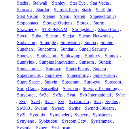
Stadis
,
Stalwall
,
Stanley
,
Star Eye
,
Star Vedia
,
Starcam
,
Stardot
,
Stardot Tech
,
Starir
,
Starlight
,
Start Vision
,
Steinel
,
Stem
,
Steren
,
Stipelectronics
,
Stopcontact
,
Storage Options
,
Storex
,
Storm
,
Strawberry
,
STROBEAM
,
Strongshine
,
Stuart Cam
,
Styco
,
Suba
,
Sucam
,
Sucjar
,
Sucura Networks
,
Sudvision
,
Sumpple
,
Sumvision
,
Sunba
,
Sunbio
,
Sunchan
,
Suncomm
,
Sundari
,
Sunell Security
,
Suneyes
,
Sunivision
,
Sunkwang
,
Sunluxy
,
Sunnex
,
Sunnylux
,
Sunplus Innovation
,
Sunsom
,
Suntek
,
Sunvision Us
,
Sunywo
,
Super Focus
,
Supera
,
Supercircuits
,
Supereye
,
Superspring
,
Supervision
,
Supra Space
,
Supvin
,
Surcomm
,
Sure-eye
,
Surecom
,
Surip Cam
,
Surveilist
,
Surveon
,
Surway Technology
,
Surya-net
,
Sv3c
,
Sv3p
,
Svat
,
Svb International
,
Svbc
,
Svc
,
Sve3
,
Svec
,
Svi
,
Svision Co
,
Svn
,
Svplus
,
Sw360
,
Swann
,
Sweex
,
Swibe
,
Swnhd-800cam
,
Sy2l
,
Sygonix
,
Symynelec
,
Syneye
,
Synshore
,
Syny-snc
,
Syokudou
,
Syscom Cctv
,
Systemmax
,
Systoda
,
Szneo
,
Szsinocam