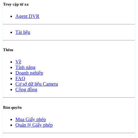
Truy cập từ xa
Agent DVR
Tài liệu
Thêm
Về
Tính năng
Doanh nghiệp
FAQ
Cơ sở dữ liệu Camera
Cộng đồng
Bản quyền
Mua Giấy phép
Quản lý Giấy phép