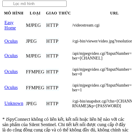
MÔ HÌNH
LOẠI
GIAO THỨC
URL
Easy
MJPEG
HTTP
/videostream.cgi
Home
JPEG
HTTP
Oculus
/cgi-bin/viewer/video.jpg?resoluti
/api/mjpegvideo.cgi?InputNumbe
Oculus
MJPEG
HTTP
ber=[CHANNEL]
/api/mjpegvideo.cgi?InputNumbe
Oculus
FFMPEG
HTTP
ber=0
/api/mjpegvideo.cgi?InputNumbe
Oculus
FFMPEG
HTTP
ber=1
/cgi-bin/snapshot.cgi?chn=[CH
Unknown
JPEG
HTTP
RNAME]&p=[PASSWORD]
* iSpyConnect không có liên kết, kết nối hoặc liên hệ nào với các
sản phẩm của Silent Sentinel. Chi tiết kết nối được cung cấp ở đây
là do cộng đồng cung cấp và có thể không đầy đủ, không chính xác