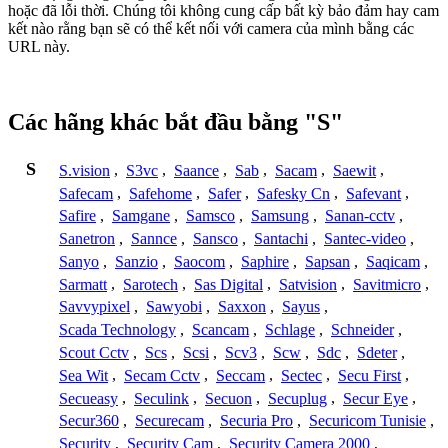
hoặc đã lỗi thời. Chúng tôi không cung cấp bất kỳ bảo đảm hay cam
kết nào rằng bạn sẽ có thể kết nối với camera của mình bằng các
URL này.
Các hãng khác bắt đầu bằng "S"
S
S.vision
,
S3vc
,
Saance
,
Sab
,
Sacam
,
Saewit
,
Safecam
,
Safehome
,
Safer
,
Safesky Cn
,
Safevant
,
Safire
,
Samgane
,
Samsco
,
Samsung
,
Sanan-cctv
,
Sanetron
,
Sannce
,
Sansco
,
Santachi
,
Santec-video
,
Sanyo
,
Sanzio
,
Saocom
,
Saphire
,
Sapsan
,
Saqicam
,
Sarmatt
,
Sarotech
,
Sas Digital
,
Satvision
,
Savitmicro
,
Savvypixel
,
Sawyobi
,
Saxxon
,
Sayus
,
Scada Technology
,
Scancam
,
Schlage
,
Schneider
,
Scout Cctv
,
Scs
,
Scsi
,
Scv3
,
Scw
,
Sdc
,
Sdeter
,
Sea Wit
,
Secam Cctv
,
Seccam
,
Sectec
,
Secu First
,
Secueasy
,
Seculink
,
Secuon
,
Secuplug
,
Secur Eye
,
Secur360
,
Securecam
,
Securia Pro
,
Securicom Tunisie
,
Security
,
Security Cam
,
Security Camera 2000
,