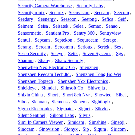
Security Camera Warehouse
,
Security Labs
,
Securitytronix
,
Securix
,
Secuvision
,
Seecam
,
Seecom
,
Seedary
,
Seenergy
,
Seesoon
,
Seetong
,
Sefica
,
Seif
,
Seimem
,
Seisa
,
Seisatek
,
Selea
,
Semac
,
Senao
,
Sensormatic
,
Sentient Pro
,
Sentry 360
,
Sentryview
,
Sentul
,
Sepcam
,
Septekon
,
Sequrecam
,
Serage
,
Serang
,
Sercam
,
Sercomm
,
Serioux
,
Sertek
,
Ses
,
Sesco Security
,
Seteye
,
Setik
,
Seven Systems
,
Sgs
,
Shamim
,
Shany
,
Sharx Security
,
Shenwhen Neo Electronic Co
,
Shenzhen
,
Shenzhen Reecam Tech.ltd.
,
Shenzhen Tong Bo Wei
,
Shenzhen Toptech
,
Shenzhen Ycx Electronics
,
Shieldeye
,
Shindai
,
Shinsoft Co
,
Shiwojia
,
Shixin China
,
Short
,
Short 8ch Nvr
,
Showtec
,
Sibel
,
Sibo
,
Sichuan
,
Siemens
,
Siepem
,
Sightlogix
,
Sigma Electronics
,
Sigmatel
,
Signet
,
Sikvio
,
Silent Sentinel
,
Silicon Labs
,
Silvus
,
Simi Ip Camera Viewer
,
Simicam
,
Simshine
,
Sineoji
,
Sinocam
,
Sinovision
,
Sionyx
,
Sip
,
Siqura
,
Siricom
,