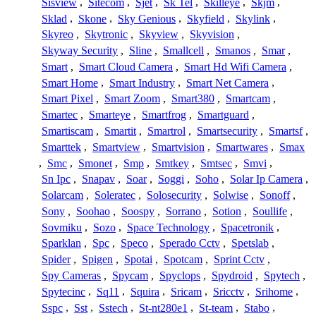
Sisview
,
Sitecom
,
Sjet
,
Sk Tel
,
Skilleye
,
Skjm
,
Sklad
,
Skone
,
Sky Genious
,
Skyfield
,
Skylink
,
Skyreo
,
Skytronic
,
Skyview
,
Skyvision
,
Skyway Security
,
Sline
,
Smallcell
,
Smanos
,
Smar
,
Smart
,
Smart Cloud Camera
,
Smart Hd Wifi Camera
,
Smart Home
,
Smart Industry
,
Smart Net Camera
,
Smart Pixel
,
Smart Zoom
,
Smart380
,
Smartcam
,
Smartec
,
Smarteye
,
Smartfrog
,
Smartguard
,
Smartiscam
,
Smartit
,
Smartrol
,
Smartsecurity
,
Smartsf
,
Smarttek
,
Smartview
,
Smartvision
,
Smartwares
,
Smax
,
Smc
,
Smonet
,
Smp
,
Smtkey
,
Smtsec
,
Smvi
,
Sn Ipc
,
Snapav
,
Soar
,
Soggi
,
Soho
,
Solar Ip Camera
,
Solarcam
,
Soleratec
,
Solosecurity
,
Solwise
,
Sonoff
,
Sony
,
Soohao
,
Soospy
,
Sorrano
,
Sotion
,
Soullife
,
Sovmiku
,
Sozo
,
Space Technology
,
Spacetronik
,
Sparklan
,
Spc
,
Speco
,
Sperado Cctv
,
Spetslab
,
Spider
,
Spigen
,
Spotai
,
Spotcam
,
Sprint Cctv
,
Spy Cameras
,
Spycam
,
Spyclops
,
Spydroid
,
Spytech
,
Spytecinc
,
Sq11
,
Squira
,
Sricam
,
Sricctv
,
Srihome
,
Sspc
,
Sst
,
Sstech
,
St-nt280e1
,
St-team
,
Stabo
,