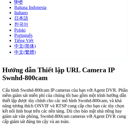
हिन्दी
Bahasa Indonesia
Italiano
日本語
한국어
Polski
Português
Tiếng Việt
中文(简体)
中文(繁體)
Hướng dẫn Thiết lập URL Camera IP
Swnhd-800cam
Cấu hình Swnhd-800cam IP cameras của bạn với Agent DVR. Phần
mềm giám sát miễn phí của chúng tôi bao gồm một trình hướng dẫn
thiết lập được tùy chỉnh cho các mô hình Swnhd-800cam, và khả
năng tương thích ONVIF và RTSP cung cấp cho bạn các tùy chọn
kết nối linh hoạt trên các nền tảng. Dù cho bảo mật nhà riêng hay
giám sát văn phòng, Swnhd-800cam cameras với Agent DVR cung
cấp giám sát đáng tin cậy và an toàn.