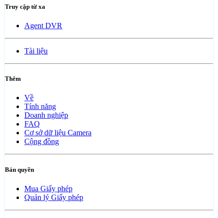
Truy cập từ xa
Agent DVR
Tài liệu
Thêm
Về
Tính năng
Doanh nghiệp
FAQ
Cơ sở dữ liệu Camera
Cộng đồng
Bản quyền
Mua Giấy phép
Quản lý Giấy phép