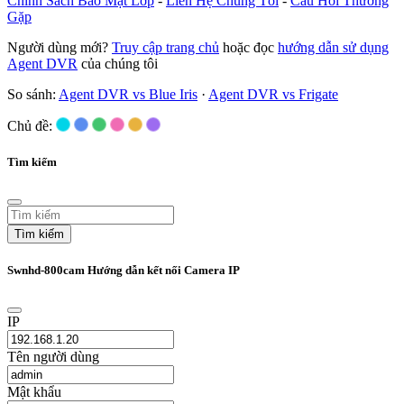
Chính Sách Bảo Mật Lớp
-
Liên Hệ Chúng Tôi
-
Câu Hỏi Thường
Gặp
Người dùng mới?
Truy cập trang chủ
hoặc đọc
hướng dẫn sử dụng
Agent DVR
của chúng tôi
So sánh:
Agent DVR vs Blue Iris
·
Agent DVR vs Frigate
Chủ đề:
Tìm kiếm
Tìm kiếm
Swnhd-800cam Hướng dẫn kết nối Camera IP
IP
Tên người dùng
Mật khẩu