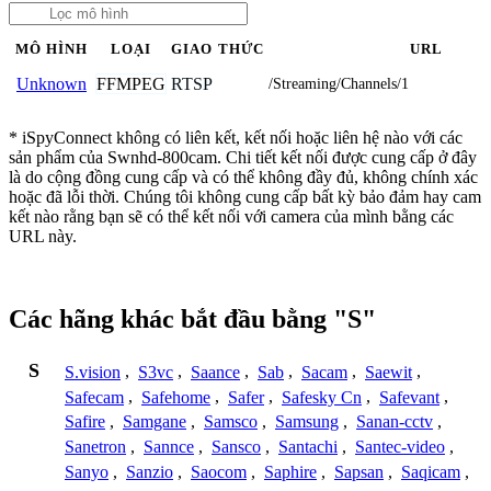
MÔ HÌNH
LOẠI
GIAO THỨC
URL
FFMPEG
RTSP
Unknown
/Streaming/Channels/1
* iSpyConnect không có liên kết, kết nối hoặc liên hệ nào với các
sản phẩm của Swnhd-800cam. Chi tiết kết nối được cung cấp ở đây
là do cộng đồng cung cấp và có thể không đầy đủ, không chính xác
hoặc đã lỗi thời. Chúng tôi không cung cấp bất kỳ bảo đảm hay cam
kết nào rằng bạn sẽ có thể kết nối với camera của mình bằng các
URL này.
Các hãng khác bắt đầu bằng "S"
S
S.vision
,
S3vc
,
Saance
,
Sab
,
Sacam
,
Saewit
,
Safecam
,
Safehome
,
Safer
,
Safesky Cn
,
Safevant
,
Safire
,
Samgane
,
Samsco
,
Samsung
,
Sanan-cctv
,
Sanetron
,
Sannce
,
Sansco
,
Santachi
,
Santec-video
,
Sanyo
,
Sanzio
,
Saocom
,
Saphire
,
Sapsan
,
Saqicam
,