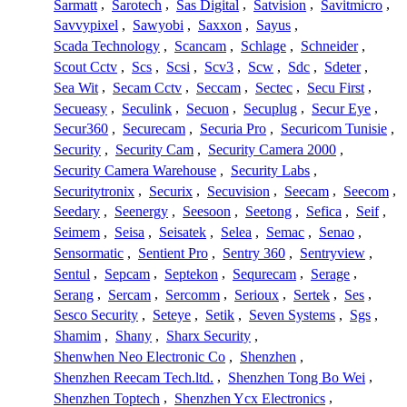
Sarmatt
,
Sarotech
,
Sas Digital
,
Satvision
,
Savitmicro
,
Savvypixel
,
Sawyobi
,
Saxxon
,
Sayus
,
Scada Technology
,
Scancam
,
Schlage
,
Schneider
,
Scout Cctv
,
Scs
,
Scsi
,
Scv3
,
Scw
,
Sdc
,
Sdeter
,
Sea Wit
,
Secam Cctv
,
Seccam
,
Sectec
,
Secu First
,
Secueasy
,
Seculink
,
Secuon
,
Secuplug
,
Secur Eye
,
Secur360
,
Securecam
,
Securia Pro
,
Securicom Tunisie
,
Security
,
Security Cam
,
Security Camera 2000
,
Security Camera Warehouse
,
Security Labs
,
Securitytronix
,
Securix
,
Secuvision
,
Seecam
,
Seecom
,
Seedary
,
Seenergy
,
Seesoon
,
Seetong
,
Sefica
,
Seif
,
Seimem
,
Seisa
,
Seisatek
,
Selea
,
Semac
,
Senao
,
Sensormatic
,
Sentient Pro
,
Sentry 360
,
Sentryview
,
Sentul
,
Sepcam
,
Septekon
,
Sequrecam
,
Serage
,
Serang
,
Sercam
,
Sercomm
,
Serioux
,
Sertek
,
Ses
,
Sesco Security
,
Seteye
,
Setik
,
Seven Systems
,
Sgs
,
Shamim
,
Shany
,
Sharx Security
,
Shenwhen Neo Electronic Co
,
Shenzhen
,
Shenzhen Reecam Tech.ltd.
,
Shenzhen Tong Bo Wei
,
Shenzhen Toptech
,
Shenzhen Ycx Electronics
,