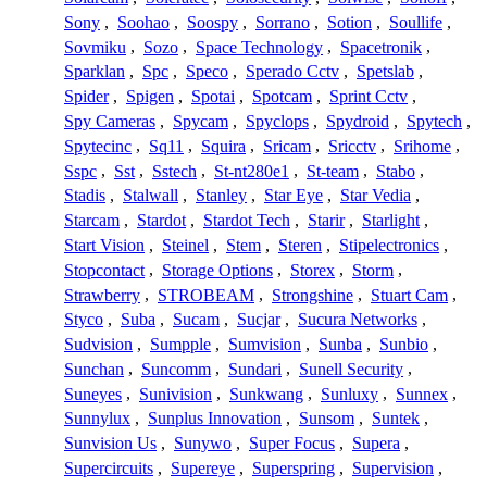
Sony
,
Soohao
,
Soospy
,
Sorrano
,
Sotion
,
Soullife
,
Sovmiku
,
Sozo
,
Space Technology
,
Spacetronik
,
Sparklan
,
Spc
,
Speco
,
Sperado Cctv
,
Spetslab
,
Spider
,
Spigen
,
Spotai
,
Spotcam
,
Sprint Cctv
,
Spy Cameras
,
Spycam
,
Spyclops
,
Spydroid
,
Spytech
,
Spytecinc
,
Sq11
,
Squira
,
Sricam
,
Sricctv
,
Srihome
,
Sspc
,
Sst
,
Sstech
,
St-nt280e1
,
St-team
,
Stabo
,
Stadis
,
Stalwall
,
Stanley
,
Star Eye
,
Star Vedia
,
Starcam
,
Stardot
,
Stardot Tech
,
Starir
,
Starlight
,
Start Vision
,
Steinel
,
Stem
,
Steren
,
Stipelectronics
,
Stopcontact
,
Storage Options
,
Storex
,
Storm
,
Strawberry
,
STROBEAM
,
Strongshine
,
Stuart Cam
,
Styco
,
Suba
,
Sucam
,
Sucjar
,
Sucura Networks
,
Sudvision
,
Sumpple
,
Sumvision
,
Sunba
,
Sunbio
,
Sunchan
,
Suncomm
,
Sundari
,
Sunell Security
,
Suneyes
,
Sunivision
,
Sunkwang
,
Sunluxy
,
Sunnex
,
Sunnylux
,
Sunplus Innovation
,
Sunsom
,
Suntek
,
Sunvision Us
,
Sunywo
,
Super Focus
,
Supera
,
Supercircuits
,
Supereye
,
Superspring
,
Supervision
,