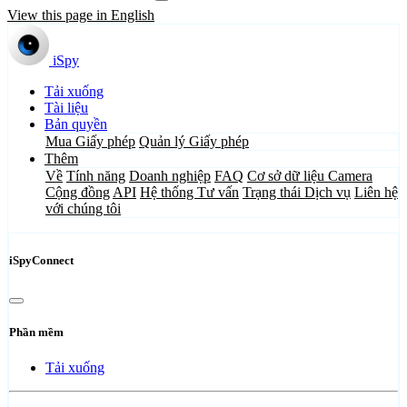
View this page in English
iSpy
Tải xuống
Tài liệu
Bản quyền
Mua Giấy phép
Quản lý Giấy phép
Thêm
Về
Tính năng
Doanh nghiệp
FAQ
Cơ sở dữ liệu Camera
Cộng đồng
API
Hệ thống Tư vấn
Trạng thái Dịch vụ
Liên hệ
với chúng tôi
iSpyConnect
Phần mềm
Tải xuống