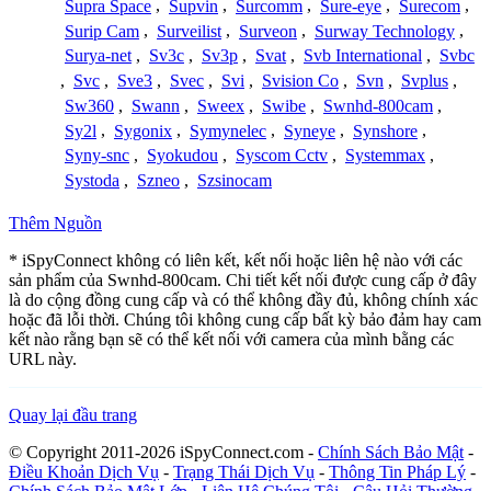
Supra Space
,
Supvin
,
Surcomm
,
Sure-eye
,
Surecom
,
Surip Cam
,
Surveilist
,
Surveon
,
Surway Technology
,
Surya-net
,
Sv3c
,
Sv3p
,
Svat
,
Svb International
,
Svbc
,
Svc
,
Sve3
,
Svec
,
Svi
,
Svision Co
,
Svn
,
Svplus
,
Sw360
,
Swann
,
Sweex
,
Swibe
,
Swnhd-800cam
,
Sy2l
,
Sygonix
,
Symynelec
,
Syneye
,
Synshore
,
Syny-snc
,
Syokudou
,
Syscom Cctv
,
Systemmax
,
Systoda
,
Szneo
,
Szsinocam
Thêm Nguồn
* iSpyConnect không có liên kết, kết nối hoặc liên hệ nào với các
sản phẩm của Swnhd-800cam. Chi tiết kết nối được cung cấp ở đây
là do cộng đồng cung cấp và có thể không đầy đủ, không chính xác
hoặc đã lỗi thời. Chúng tôi không cung cấp bất kỳ bảo đảm hay cam
kết nào rằng bạn sẽ có thể kết nối với camera của mình bằng các
URL này.
Quay lại đầu trang
© Copyright 2011-2026 iSpyConnect.com -
Chính Sách Bảo Mật
-
Điều Khoản Dịch Vụ
-
Trạng Thái Dịch Vụ
-
Thông Tin Pháp Lý
-