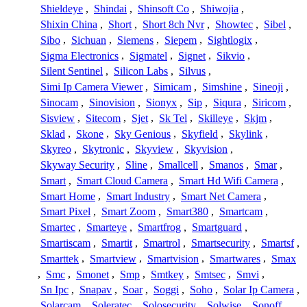
Shieldeye
,
Shindai
,
Shinsoft Co
,
Shiwojia
,
Shixin China
,
Short
,
Short 8ch Nvr
,
Showtec
,
Sibel
,
Sibo
,
Sichuan
,
Siemens
,
Siepem
,
Sightlogix
,
Sigma Electronics
,
Sigmatel
,
Signet
,
Sikvio
,
Silent Sentinel
,
Silicon Labs
,
Silvus
,
Simi Ip Camera Viewer
,
Simicam
,
Simshine
,
Sineoji
,
Sinocam
,
Sinovision
,
Sionyx
,
Sip
,
Siqura
,
Siricom
,
Sisview
,
Sitecom
,
Sjet
,
Sk Tel
,
Skilleye
,
Skjm
,
Sklad
,
Skone
,
Sky Genious
,
Skyfield
,
Skylink
,
Skyreo
,
Skytronic
,
Skyview
,
Skyvision
,
Skyway Security
,
Sline
,
Smallcell
,
Smanos
,
Smar
,
Smart
,
Smart Cloud Camera
,
Smart Hd Wifi Camera
,
Smart Home
,
Smart Industry
,
Smart Net Camera
,
Smart Pixel
,
Smart Zoom
,
Smart380
,
Smartcam
,
Smartec
,
Smarteye
,
Smartfrog
,
Smartguard
,
Smartiscam
,
Smartit
,
Smartrol
,
Smartsecurity
,
Smartsf
,
Smarttek
,
Smartview
,
Smartvision
,
Smartwares
,
Smax
,
Smc
,
Smonet
,
Smp
,
Smtkey
,
Smtsec
,
Smvi
,
Sn Ipc
,
Snapav
,
Soar
,
Soggi
,
Soho
,
Solar Ip Camera
,
Solarcam
,
Soleratec
,
Solosecurity
,
Solwise
,
Sonoff
,