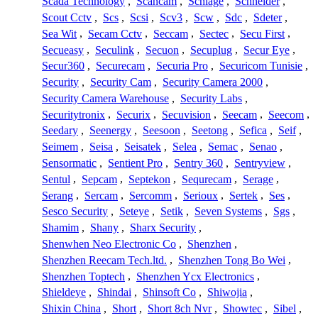
Scada Technology
,
Scancam
,
Schlage
,
Schneider
,
Scout Cctv
,
Scs
,
Scsi
,
Scv3
,
Scw
,
Sdc
,
Sdeter
,
Sea Wit
,
Secam Cctv
,
Seccam
,
Sectec
,
Secu First
,
Secueasy
,
Seculink
,
Secuon
,
Secuplug
,
Secur Eye
,
Secur360
,
Securecam
,
Securia Pro
,
Securicom Tunisie
,
Security
,
Security Cam
,
Security Camera 2000
,
Security Camera Warehouse
,
Security Labs
,
Securitytronix
,
Securix
,
Secuvision
,
Seecam
,
Seecom
,
Seedary
,
Seenergy
,
Seesoon
,
Seetong
,
Sefica
,
Seif
,
Seimem
,
Seisa
,
Seisatek
,
Selea
,
Semac
,
Senao
,
Sensormatic
,
Sentient Pro
,
Sentry 360
,
Sentryview
,
Sentul
,
Sepcam
,
Septekon
,
Sequrecam
,
Serage
,
Serang
,
Sercam
,
Sercomm
,
Serioux
,
Sertek
,
Ses
,
Sesco Security
,
Seteye
,
Setik
,
Seven Systems
,
Sgs
,
Shamim
,
Shany
,
Sharx Security
,
Shenwhen Neo Electronic Co
,
Shenzhen
,
Shenzhen Reecam Tech.ltd.
,
Shenzhen Tong Bo Wei
,
Shenzhen Toptech
,
Shenzhen Ycx Electronics
,
Shieldeye
,
Shindai
,
Shinsoft Co
,
Shiwojia
,
Shixin China
,
Short
,
Short 8ch Nvr
,
Showtec
,
Sibel
,