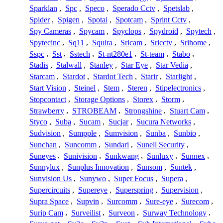
Sparklan
,
Spc
,
Speco
,
Sperado Cctv
,
Spetslab
,
Spider
,
Spigen
,
Spotai
,
Spotcam
,
Sprint Cctv
,
Spy Cameras
,
Spycam
,
Spyclops
,
Spydroid
,
Spytech
,
Spytecinc
,
Sq11
,
Squira
,
Sricam
,
Sricctv
,
Srihome
,
Sspc
,
Sst
,
Sstech
,
St-nt280e1
,
St-team
,
Stabo
,
Stadis
,
Stalwall
,
Stanley
,
Star Eye
,
Star Vedia
,
Starcam
,
Stardot
,
Stardot Tech
,
Starir
,
Starlight
,
Start Vision
,
Steinel
,
Stem
,
Steren
,
Stipelectronics
,
Stopcontact
,
Storage Options
,
Storex
,
Storm
,
Strawberry
,
STROBEAM
,
Strongshine
,
Stuart Cam
,
Styco
,
Suba
,
Sucam
,
Sucjar
,
Sucura Networks
,
Sudvision
,
Sumpple
,
Sumvision
,
Sunba
,
Sunbio
,
Sunchan
,
Suncomm
,
Sundari
,
Sunell Security
,
Suneyes
,
Sunivision
,
Sunkwang
,
Sunluxy
,
Sunnex
,
Sunnylux
,
Sunplus Innovation
,
Sunsom
,
Suntek
,
Sunvision Us
,
Sunywo
,
Super Focus
,
Supera
,
Supercircuits
,
Supereye
,
Superspring
,
Supervision
,
Supra Space
,
Supvin
,
Surcomm
,
Sure-eye
,
Surecom
,
Surip Cam
,
Surveilist
,
Surveon
,
Surway Technology
,