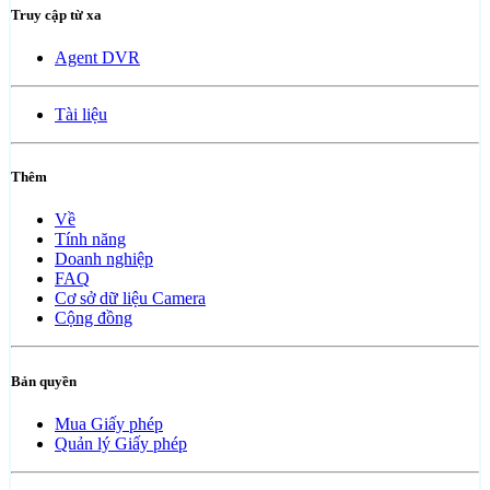
Truy cập từ xa
Agent DVR
Tài liệu
Thêm
Về
Tính năng
Doanh nghiệp
FAQ
Cơ sở dữ liệu Camera
Cộng đồng
Bản quyền
Mua Giấy phép
Quản lý Giấy phép