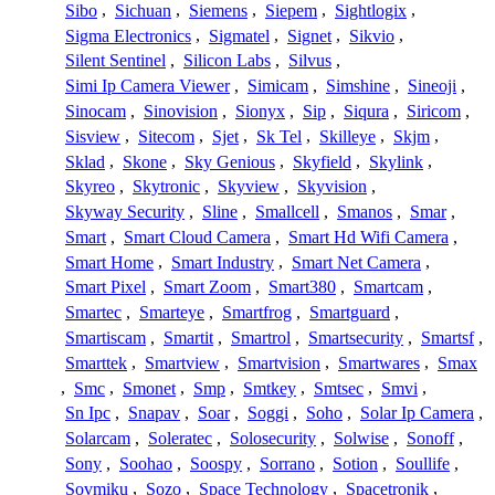
Sibo
,
Sichuan
,
Siemens
,
Siepem
,
Sightlogix
,
Sigma Electronics
,
Sigmatel
,
Signet
,
Sikvio
,
Silent Sentinel
,
Silicon Labs
,
Silvus
,
Simi Ip Camera Viewer
,
Simicam
,
Simshine
,
Sineoji
,
Sinocam
,
Sinovision
,
Sionyx
,
Sip
,
Siqura
,
Siricom
,
Sisview
,
Sitecom
,
Sjet
,
Sk Tel
,
Skilleye
,
Skjm
,
Sklad
,
Skone
,
Sky Genious
,
Skyfield
,
Skylink
,
Skyreo
,
Skytronic
,
Skyview
,
Skyvision
,
Skyway Security
,
Sline
,
Smallcell
,
Smanos
,
Smar
,
Smart
,
Smart Cloud Camera
,
Smart Hd Wifi Camera
,
Smart Home
,
Smart Industry
,
Smart Net Camera
,
Smart Pixel
,
Smart Zoom
,
Smart380
,
Smartcam
,
Smartec
,
Smarteye
,
Smartfrog
,
Smartguard
,
Smartiscam
,
Smartit
,
Smartrol
,
Smartsecurity
,
Smartsf
,
Smarttek
,
Smartview
,
Smartvision
,
Smartwares
,
Smax
,
Smc
,
Smonet
,
Smp
,
Smtkey
,
Smtsec
,
Smvi
,
Sn Ipc
,
Snapav
,
Soar
,
Soggi
,
Soho
,
Solar Ip Camera
,
Solarcam
,
Soleratec
,
Solosecurity
,
Solwise
,
Sonoff
,
Sony
,
Soohao
,
Soospy
,
Sorrano
,
Sotion
,
Soullife
,
Sovmiku
,
Sozo
,
Space Technology
,
Spacetronik
,