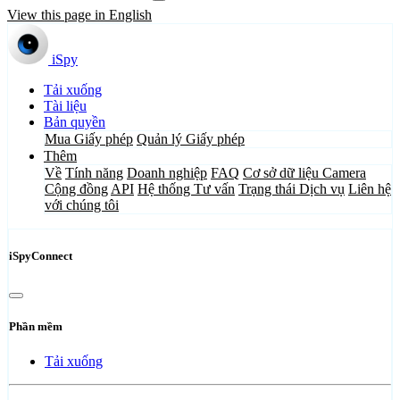
View this page in English
iSpy
Tải xuống
Tài liệu
Bản quyền
Mua Giấy phép
Quản lý Giấy phép
Thêm
Về
Tính năng
Doanh nghiệp
FAQ
Cơ sở dữ liệu Camera
Cộng đồng
API
Hệ thống Tư vấn
Trạng thái Dịch vụ
Liên hệ
với chúng tôi
iSpyConnect
Phần mềm
Tải xuống