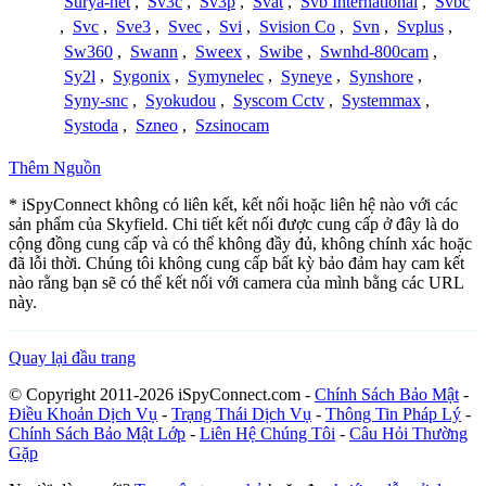
Surya-net
,
Sv3c
,
Sv3p
,
Svat
,
Svb International
,
Svbc
,
Svc
,
Sve3
,
Svec
,
Svi
,
Svision Co
,
Svn
,
Svplus
,
Sw360
,
Swann
,
Sweex
,
Swibe
,
Swnhd-800cam
,
Sy2l
,
Sygonix
,
Symynelec
,
Syneye
,
Synshore
,
Syny-snc
,
Syokudou
,
Syscom Cctv
,
Systemmax
,
Systoda
,
Szneo
,
Szsinocam
Thêm Nguồn
* iSpyConnect không có liên kết, kết nối hoặc liên hệ nào với các
sản phẩm của Skyfield. Chi tiết kết nối được cung cấp ở đây là do
cộng đồng cung cấp và có thể không đầy đủ, không chính xác hoặc
đã lỗi thời. Chúng tôi không cung cấp bất kỳ bảo đảm hay cam kết
nào rằng bạn sẽ có thể kết nối với camera của mình bằng các URL
này.
Quay lại đầu trang
© Copyright 2011-2026 iSpyConnect.com -
Chính Sách Bảo Mật
-
Điều Khoản Dịch Vụ
-
Trạng Thái Dịch Vụ
-
Thông Tin Pháp Lý
-
Chính Sách Bảo Mật Lớp
-
Liên Hệ Chúng Tôi
-
Câu Hỏi Thường
Gặp