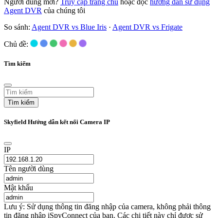
Người dùng mới?
Truy cập trang chủ
hoặc đọc
hướng dẫn sử dụng
Agent DVR
của chúng tôi
So sánh:
Agent DVR vs Blue Iris
·
Agent DVR vs Frigate
Chủ đề:
Tìm kiếm
Tìm kiếm
Skyfield Hướng dẫn kết nối Camera IP
IP
Tên người dùng
Mật khẩu
Lưu ý: Sử dụng thông tin đăng nhập của camera, không phải thông
tin đăng nhập iSpyConnect của bạn. Các chi tiết này chỉ được sử