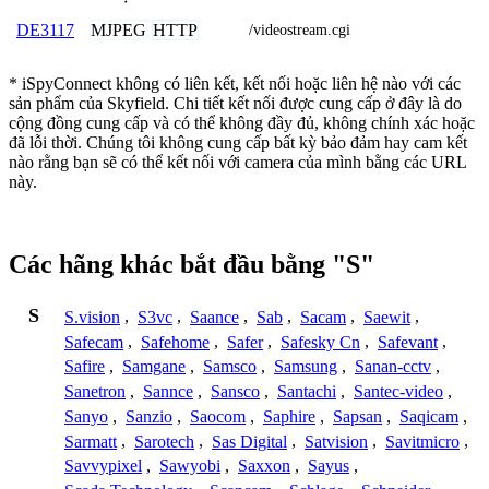
MJPEG
HTTP
DE3117
/videostream.cgi
* iSpyConnect không có liên kết, kết nối hoặc liên hệ nào với các
sản phẩm của Skyfield. Chi tiết kết nối được cung cấp ở đây là do
cộng đồng cung cấp và có thể không đầy đủ, không chính xác hoặc
đã lỗi thời. Chúng tôi không cung cấp bất kỳ bảo đảm hay cam kết
nào rằng bạn sẽ có thể kết nối với camera của mình bằng các URL
này.
Các hãng khác bắt đầu bằng "S"
S
S.vision
,
S3vc
,
Saance
,
Sab
,
Sacam
,
Saewit
,
Safecam
,
Safehome
,
Safer
,
Safesky Cn
,
Safevant
,
Safire
,
Samgane
,
Samsco
,
Samsung
,
Sanan-cctv
,
Sanetron
,
Sannce
,
Sansco
,
Santachi
,
Santec-video
,
Sanyo
,
Sanzio
,
Saocom
,
Saphire
,
Sapsan
,
Saqicam
,
Sarmatt
,
Sarotech
,
Sas Digital
,
Satvision
,
Savitmicro
,
Savvypixel
,
Sawyobi
,
Saxxon
,
Sayus
,