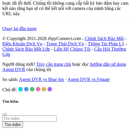
hoặc đã lỗi thời. Chúng tôi không cung cấp bất kỳ bảo đảm hay cam
kết nào rằng bạn sẽ có thể kết nối với camera của mình bằng các
URL này.
Quay lại đầu trang
© Copyright 2011-2026 iSpyConnect.com -
Chính Sách Bảo Mật
-
Điều Khoản Dịch Vụ
-
Trạng Thái Dịch Vụ
-
Thông Tin Pháp Lý
-
Chính Sách Bảo Mật Lớp
-
Liên Hệ Chúng Tôi
-
Câu Hỏi Thường
Gặp
Người dùng mới?
Truy cập trang chủ
hoặc đọc
hướng dẫn sử dụng
Agent DVR
của chúng tôi
So sánh:
Agent DVR vs Blue Iris
·
Agent DVR vs Frigate
Chủ đề:
Tìm kiếm
Tìm kiếm