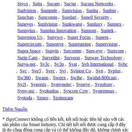
Styco
,
Suba
,
Sucam
,
Sucjar
,
Sucura Networks
,
Sudvision
,
Sumpple
,
Sumvision
,
Sunba
,
Sunbio
,
Sunchan
,
Suncomm
,
Sundari
,
Sunell Security
,
Suneyes
,
Sunivision
,
Sunkwang
,
Sunluxy
,
Sunnex
,
Sunnylux
,
Sunplus Innovation
,
Sunsom
,
Suntek
,
Sunvision Us
,
Sunywo
,
Super Focus
,
Supera
,
Supercircuits
,
Supereye
,
Superspring
,
Supervision
,
Supra Space
,
Supvin
,
Surcomm
,
Sure-eye
,
Surecom
,
Surip Cam
,
Surveilist
,
Surveon
,
Surway Technology
,
Surya-net
,
Sv3c
,
Sv3p
,
Svat
,
Svb International
,
Svbc
,
Svc
,
Sve3
,
Svec
,
Svi
,
Svision Co
,
Svn
,
Svplus
,
Sw360
,
Swann
,
Sweex
,
Swibe
,
Swnhd-800cam
,
Sy2l
,
Sygonix
,
Symynelec
,
Syneye
,
Synshore
,
Syny-snc
,
Syokudou
,
Syscom Cctv
,
Systemmax
,
Systoda
,
Szneo
,
Szsinocam
Thêm Nguồn
* iSpyConnect không có liên kết, kết nối hoặc liên hệ nào với các
sản phẩm của Smart Industry. Chi tiết kết nối được cung cấp ở đây
là do cộng đồng cung cấp và có thể không đầy đủ, không chính xác