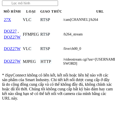
MÔ HÌNH
LOẠI
GIAO THỨC
URL
VLC
RTSP
27X
/cam[CHANNEL]/h264
DOZ27
,
FFMPEG
RTSP
/h264_stream
DOZ27W
VLC
RTSP
DOZ27W
/live/ch00_0
/videostream.cgi?usr=[USERNA
DOZ27W
MJPEG
HTTP
SWORD]
* iSpyConnect không có liên kết, kết nối hoặc liên hệ nào với các
sản phẩm của Smart Industry. Chi tiết kết nối được cung cấp ở đây
là do cộng đồng cung cấp và có thể không đầy đủ, không chính xác
hoặc đã lỗi thời. Chúng tôi không cung cấp bất kỳ bảo đảm hay cam
kết nào rằng bạn sẽ có thể kết nối với camera của mình bằng các
URL này.