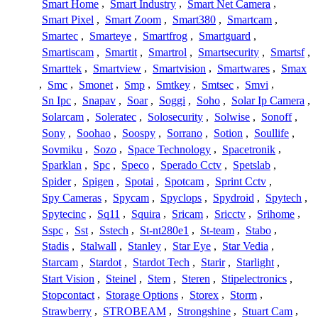
Smart Home
,
Smart Industry
,
Smart Net Camera
,
Smart Pixel
,
Smart Zoom
,
Smart380
,
Smartcam
,
Smartec
,
Smarteye
,
Smartfrog
,
Smartguard
,
Smartiscam
,
Smartit
,
Smartrol
,
Smartsecurity
,
Smartsf
,
Smarttek
,
Smartview
,
Smartvision
,
Smartwares
,
Smax
,
Smc
,
Smonet
,
Smp
,
Smtkey
,
Smtsec
,
Smvi
,
Sn Ipc
,
Snapav
,
Soar
,
Soggi
,
Soho
,
Solar Ip Camera
,
Solarcam
,
Soleratec
,
Solosecurity
,
Solwise
,
Sonoff
,
Sony
,
Soohao
,
Soospy
,
Sorrano
,
Sotion
,
Soullife
,
Sovmiku
,
Sozo
,
Space Technology
,
Spacetronik
,
Sparklan
,
Spc
,
Speco
,
Sperado Cctv
,
Spetslab
,
Spider
,
Spigen
,
Spotai
,
Spotcam
,
Sprint Cctv
,
Spy Cameras
,
Spycam
,
Spyclops
,
Spydroid
,
Spytech
,
Spytecinc
,
Sq11
,
Squira
,
Sricam
,
Sricctv
,
Srihome
,
Sspc
,
Sst
,
Sstech
,
St-nt280e1
,
St-team
,
Stabo
,
Stadis
,
Stalwall
,
Stanley
,
Star Eye
,
Star Vedia
,
Starcam
,
Stardot
,
Stardot Tech
,
Starir
,
Starlight
,
Start Vision
,
Steinel
,
Stem
,
Steren
,
Stipelectronics
,
Stopcontact
,
Storage Options
,
Storex
,
Storm
,
Strawberry
,
STROBEAM
,
Strongshine
,
Stuart Cam
,