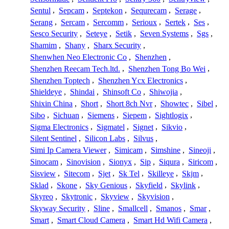
Sentul
,
Sepcam
,
Septekon
,
Sequrecam
,
Serage
,
Serang
,
Sercam
,
Sercomm
,
Serioux
,
Sertek
,
Ses
,
Sesco Security
,
Seteye
,
Setik
,
Seven Systems
,
Sgs
,
Shamim
,
Shany
,
Sharx Security
,
Shenwhen Neo Electronic Co
,
Shenzhen
,
Shenzhen Reecam Tech.ltd.
,
Shenzhen Tong Bo Wei
,
Shenzhen Toptech
,
Shenzhen Ycx Electronics
,
Shieldeye
,
Shindai
,
Shinsoft Co
,
Shiwojia
,
Shixin China
,
Short
,
Short 8ch Nvr
,
Showtec
,
Sibel
,
Sibo
,
Sichuan
,
Siemens
,
Siepem
,
Sightlogix
,
Sigma Electronics
,
Sigmatel
,
Signet
,
Sikvio
,
Silent Sentinel
,
Silicon Labs
,
Silvus
,
Simi Ip Camera Viewer
,
Simicam
,
Simshine
,
Sineoji
,
Sinocam
,
Sinovision
,
Sionyx
,
Sip
,
Siqura
,
Siricom
,
Sisview
,
Sitecom
,
Sjet
,
Sk Tel
,
Skilleye
,
Skjm
,
Sklad
,
Skone
,
Sky Genious
,
Skyfield
,
Skylink
,
Skyreo
,
Skytronic
,
Skyview
,
Skyvision
,
Skyway Security
,
Sline
,
Smallcell
,
Smanos
,
Smar
,
Smart
,
Smart Cloud Camera
,
Smart Hd Wifi Camera
,