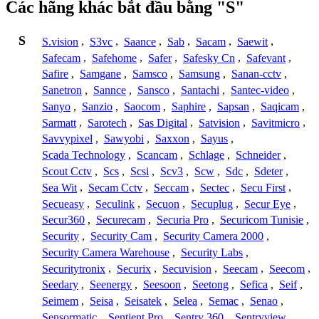
Các hãng khác bắt đầu bằng "S"
S
S.vision
,
S3vc
,
Saance
,
Sab
,
Sacam
,
Saewit
,
Safecam
,
Safehome
,
Safer
,
Safesky Cn
,
Safevant
,
Safire
,
Samgane
,
Samsco
,
Samsung
,
Sanan-cctv
,
Sanetron
,
Sannce
,
Sansco
,
Santachi
,
Santec-video
,
Sanyo
,
Sanzio
,
Saocom
,
Saphire
,
Sapsan
,
Saqicam
,
Sarmatt
,
Sarotech
,
Sas Digital
,
Satvision
,
Savitmicro
,
Savvypixel
,
Sawyobi
,
Saxxon
,
Sayus
,
Scada Technology
,
Scancam
,
Schlage
,
Schneider
,
Scout Cctv
,
Scs
,
Scsi
,
Scv3
,
Scw
,
Sdc
,
Sdeter
,
Sea Wit
,
Secam Cctv
,
Seccam
,
Sectec
,
Secu First
,
Secueasy
,
Seculink
,
Secuon
,
Secuplug
,
Secur Eye
,
Secur360
,
Securecam
,
Securia Pro
,
Securicom Tunisie
,
Security
,
Security Cam
,
Security Camera 2000
,
Security Camera Warehouse
,
Security Labs
,
Securitytronix
,
Securix
,
Secuvision
,
Seecam
,
Seecom
,
Seedary
,
Seenergy
,
Seesoon
,
Seetong
,
Sefica
,
Seif
,
Seimem
,
Seisa
,
Seisatek
,
Selea
,
Semac
,
Senao
,
Sensormatic
,
Sentient Pro
,
Sentry 360
,
Sentryview
,