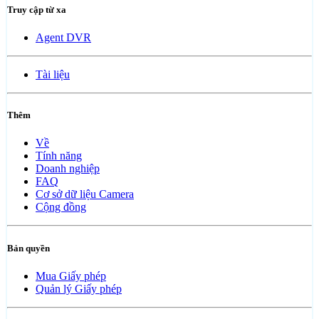
Truy cập từ xa
Agent DVR
Tài liệu
Thêm
Về
Tính năng
Doanh nghiệp
FAQ
Cơ sở dữ liệu Camera
Cộng đồng
Bản quyền
Mua Giấy phép
Quản lý Giấy phép