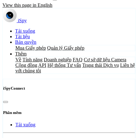
View this page in English
iSpy
Tải xuống
Tài liệu
Bản quyền
Mua Giấy phép
Quản lý Giấy phép
Thêm
Về
Tính năng
Doanh nghiệp
FAQ
Cơ sở dữ liệu Camera
Cộng đồng
API
Hệ thống Tư vấn
Trạng thái Dịch vụ
Liên hệ
với chúng tôi
iSpyConnect
Phần mềm
Tải xuống